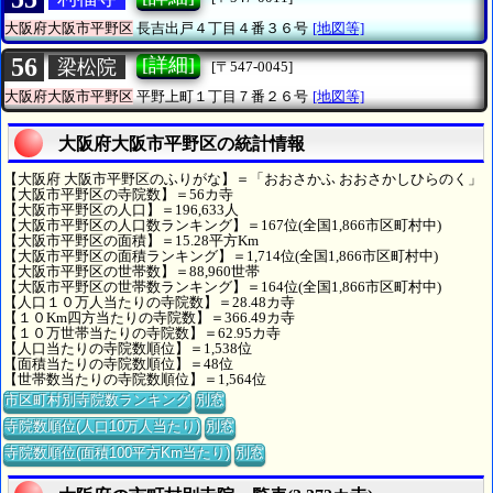
大阪府大阪市平野区
長吉出戸４丁目４番３６号
[地図等]
56
[詳細]
梁松院
[〒547-0045]
大阪府大阪市平野区
平野上町１丁目７番２６号
[地図等]
大阪府大阪市平野区の統計情報
【大阪府 大阪市平野区のふりがな】＝「おおさかふ おおさかしひらのく」
【大阪市平野区の寺院数】＝56カ寺
【大阪市平野区の人口】＝196,633人
【大阪市平野区の人口数ランキング】＝167位(全国1,866市区町村中)
【大阪市平野区の面積】＝15.28平方Km
【大阪市平野区の面積ランキング】＝1,714位(全国1,866市区町村中)
【大阪市平野区の世帯数】＝88,960世帯
【大阪市平野区の世帯数ランキング】＝164位(全国1,866市区町村中)
【人口１０万人当たりの寺院数】＝28.48カ寺
【１０Km四方当たりの寺院数】＝366.49カ寺
【１０万世帯当たりの寺院数】＝62.95カ寺
【人口当たりの寺院数順位】＝1,538位
【面積当たりの寺院数順位】＝48位
【世帯数当たりの寺院数順位】＝1,564位
市区町村別寺院数ランキング
別窓
寺院数順位(人口10万人当たり)
別窓
寺院数順位(面積100平方Km当たり)
別窓