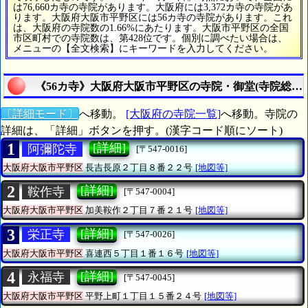
は76,660カ寺の寺院があります。大阪府には3,372カ寺の寺院があ
ります。大阪府大阪市平野区には56カ寺の寺院があります。これ
は、大阪府の寺院数の1.66%にあたります。大阪市平野区の全国
市区町村での寺院数は、第428位です。個別に調べたい場合は、
メニューの【全文検索】にキーワードを入力してください。
《56カ寺》大阪府大阪市平野区の寺院・御堂(寺院総数は
〔詳細モード〕
へ移動。
[大阪府の寺院一覧]
へ移動。寺院の
詳細は、「詳細」ボタンを押す。(漢字コード順にソート)
1
[詳細]
阿彌陀寺
[〒547-0016]
大阪府大阪市平野区
長吉長原２丁目８番２２号
[地図等]
2
[詳細]
鞍作寺
[〒547-0004]
大阪府大阪市平野区
加美鞍作２丁目７番２１号
[地図等]
3
[詳細]
栄正寺
[〒547-0026]
大阪府大阪市平野区
喜連西５丁目１番１６号
[地図等]
4
[詳細]
永福寺
[〒547-0045]
大阪府大阪市平野区
平野上町１丁目１５番２４号
[地図等]