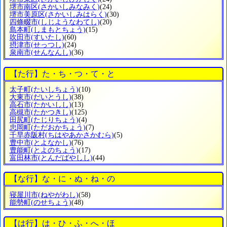
堺市南区
(さかいしみなみく)
(24)
堺市美原区
(さかいしみはらく)
(30)
四條畷市
(しじようなわてし)
(20)
島本町
(しまもとちょう)
(15)
吹田市
(すいたし)
(60)
摂津市
(せっつし)
(24)
泉南市
(せんなんし)
(36)
【た行】た・ち・つ・て・と
太子町
(たいしちょう)
(10)
大東市
(だいとうし)
(38)
高石市
(たかいしし)
(13)
高槻市
(たかつきし)
(125)
田尻町
(たじりちょう)
(4)
忠岡町
(ただおかちょう)
(7)
千早赤阪村
(ちはやあかさかむら)
(5)
豊中市
(とよなかし)
(76)
豊能町
(とよのちょう)
(17)
富田林市
(とんだばやしし)
(44)
【な行】な・に・ぬ・ね・の
寝屋川市
(ねやがわし)
(58)
能勢町
(のせちょう)
(48)
【は行】は・ひ・ふ・へ・ほ