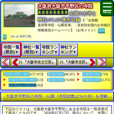
大阪府大阪市平野区の寺院
全国のお寺と
神社157,167箇所収録
【『全国都
道府県寺院・仏閣名簿』：名前別全国のお寺統計
情報発信ホームページ】《お寺メイト》
ホー
ム
[As of 26/07/28]
寺院一覧
神社一覧
寺院ラン
神社ラン
(県別)▼
(県別)▼
キング▼
キング▼
21.『大阪市住之江区』
23.『大阪市北区』
【
全国の寺院と神社
(157,167)】 【
全国の神社
(80,507)
大阪府の神社
(719)
大阪市平野区の神社
(12)】 【
全国の寺院
(76,660)
大阪府の寺院
(3,372)
大阪市平野区の寺院
(56)】
大阪市平野区の寺院・仏閣《寺院総数は56カ寺》を理解す
下記のリストは、大阪府大阪市平野区にある全寺院を一覧表形式
で表示したものです。「2026年07月17日」時点において、全国に