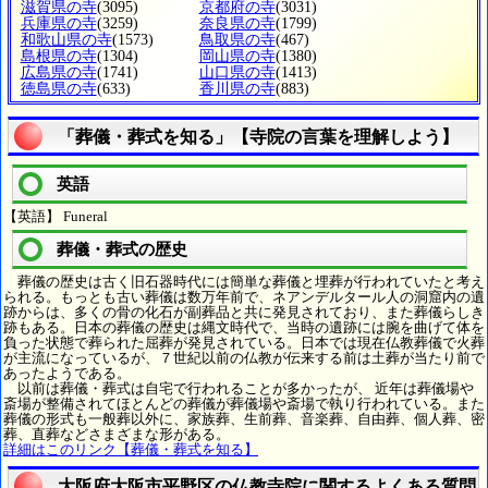
滋賀県の寺
(3095)
京都府の寺
(3031)
兵庫県の寺
(3259)
奈良県の寺
(1799)
和歌山県の寺
(1573)
鳥取県の寺
(467)
島根県の寺
(1304)
岡山県の寺
(1380)
広島県の寺
(1741)
山口県の寺
(1413)
徳島県の寺
(633)
香川県の寺
(883)
「葬儀・葬式を知る」【寺院の言葉を理解しよう】
英語
【英語】 Funeral
葬儀・葬式の歴史
葬儀の歴史は古く旧石器時代には簡単な葬儀と埋葬が行われていたと考え
られる。もっとも古い葬儀は数万年前で、ネアンデルタール人の洞窟内の遺
跡からは、多くの骨の化石が副葬品と共に発見されており、また葬儀らしき
跡もある。日本の葬儀の歴史は縄文時代で、当時の遺跡には腕を曲げて体を
負った状態で葬られた屈葬が発見されている。日本では現在仏教葬儀で火葬
が主流になっているが、７世紀以前の仏教が伝来する前は土葬が当たり前で
あったようである。
以前は葬儀・葬式は自宅で行われることが多かったが、 近年は葬儀場や
斎場が整備されてほとんどの葬儀が葬儀場や斎場で執り行われている。また
葬儀の形式も一般葬以外に、家族葬、生前葬、音楽葬、自由葬、個人葬、密
葬、直葬などさまざまな形がある。
詳細はこのリンク【葬儀・葬式を知る】
大阪府大阪市平野区の仏教寺院に関するよくある質問