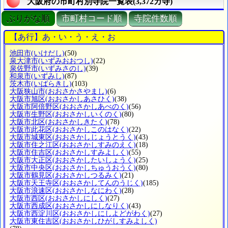
大阪府の市町村別寺院一覧表(3,372カ寺)
ぶりがな順
市町村コード順
寺院件数順
【あ行】あ・い・う・え・お
池田市
(いけだし)
(50)
泉大津市
(いずみおおつし)
(22)
泉佐野市
(いずみさのし)
(39)
和泉市
(いずみし)
(87)
茨木市
(いばらきし)
(103)
大阪狭山市
(おおさかさやまし)
(6)
大阪市旭区
(おおさかしあさひく)
(38)
大阪市阿倍野区
(おおさかしあべのく)
(56)
大阪市生野区
(おおさかしいくのく)
(80)
大阪市北区
(おおさかしきたく)
(78)
大阪市此花区
(おおさかしこのはなく)
(22)
大阪市城東区
(おおさかしじょうとうく)
(43)
大阪市住之江区
(おおさかしすみのえく)
(18)
大阪市住吉区
(おおさかしすみよしく)
(55)
大阪市大正区
(おおさかしたいしょうく)
(25)
大阪市中央区
(おおさかしちゅうおうく)
(80)
大阪市鶴見区
(おおさかしつるみく)
(21)
大阪市天王寺区
(おおさかしてんのうじく)
(185)
大阪市浪速区
(おおさかしなにわく)
(28)
大阪市西区
(おおさかしにしく)
(27)
大阪市西成区
(おおさかしにしなりく)
(43)
大阪市西淀川区
(おおさかしにしよどがわく)
(27)
大阪市東住吉区
(おおさかしひがしすみよしく)