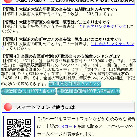
【質問1】大阪府大阪市平野区の全寺院・仏閣数は何カ寺ですか？
【回答1】大阪府大阪市平野区のお寺の数は、「56カ寺」です。
【質問2】大阪市平野区の全寺院一覧表はどこにありますか？
【回答2】大阪市平野区のお寺の一覧表は、
こちらのリンクをクリック
して
ください。
【質問3】大阪府の市町村ごとの全寺院一覧表はどこにありますか？
【回答3】大阪府の市町村ごとのお寺の一覧表は、
こちらのリンクをクリッ
ク
してください。
【質問４】全国の市区町村別10万世帯当りの寺院数ランキングは？
【回答４】「第1位」は、福島県相馬郡飯舘村の『600,000ヶ寺』です。「第
2位」は、福島県双葉郡葛尾村の『22,222.22ヶ寺』です。「第3位」は、和
歌山県伊都郡高野町の『8,378.75ヶ寺』です。「第4位」は、山梨県南巨摩
郡早川町の『5,933.68ヶ寺』です。「第5位」は、奈良県吉野郡黒滝村の
『4,501.61ヶ寺』です。全国の市区町村県別寺院ランキングの詳細は、下記
のボタンで確認できます。
市区町村別寺院数ランキング
寺院数順位(人口10万人当たり)
寺院数順位(面積100平方Km当たり)
スマートフォンで使うには
このページをスマートフォンなどから読み込む場合
は、上記の
QRコード
を読み取ると、このページの
ホームページが表示されます。