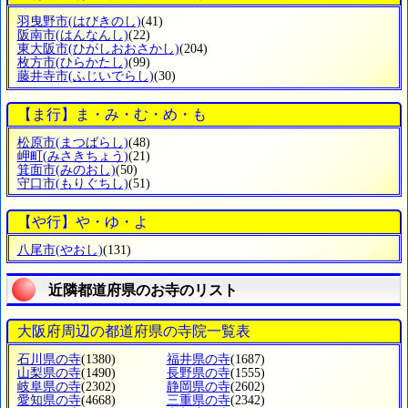
羽曳野市
(はびきのし)
(41)
阪南市
(はんなんし)
(22)
東大阪市
(ひがしおおさかし)
(204)
枚方市
(ひらかたし)
(99)
藤井寺市
(ふじいでらし)
(30)
【ま行】ま・み・む・め・も
松原市
(まつばらし)
(48)
岬町
(みさきちょう)
(21)
箕面市
(みのおし)
(50)
守口市
(もりぐちし)
(51)
【や行】や・ゆ・よ
八尾市
(やおし)
(131)
近隣都道府県のお寺のリスト
大阪府周辺の都道府県の寺院一覧表
石川県の寺
(1380)
福井県の寺
(1687)
山梨県の寺
(1490)
長野県の寺
(1555)
岐阜県の寺
(2302)
静岡県の寺
(2602)
愛知県の寺
(4668)
三重県の寺
(2342)