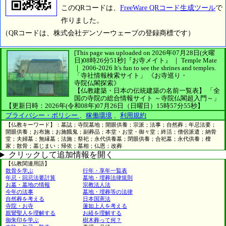
このQRコードは、
FreeWare QRコード生成ツール
で
作りました。
（QRコードは、株式会社デンソーウェーブの登録商標です）
[This page was uploaded on 2026年07月28日(火曜
日)08時26分51秒]
『お寺メイト』 ｜ Temple Mate
｜
2006-2026
It's fun to see
the shrines and temples.
「寺社情報検索サイト」
《お寺巡り・
寺院仏閣探索》
【仏教建築・日本の伝統建築の名前一覧表】
「全
国の寺院の総合情報サイト ～寺院仏閣超入門～」
【更新日時：2026年(令和08年)07月26日（日曜日）15時57分55秒】
プライバシー・ポリシー
、
稼働環境
、
利用規約
【仏教キーワード】：墓誌；寺院墓地；開眼供養；宗派；法事；自然葬；年忌法要；
開眼供養；お布施；お施餓鬼；副葬品；本堂・お堂・御々堂；終活；僧侶派遣；納骨
堂；夫婦墓；無縁墓；法施；祭祀；永代供養墓；閉眼供養；合祀墓；永代供養；檀
家；散骨；墓じまい；帰依；墓相；仏恩；改葬
クリックして追加情報を開く
【仏教関連用語】
散骨を学ぶ
行年・享年一覧表
年忌・回忌法要計算
墓地・埋葬法律規則
お墓・墓地の情報
宗教法人法
今年の法事
墓地・埋葬等の法律
自然葬を考える
日本国憲法
寺院・お寺
蓮如上人を考える
親鸞聖人を理解する
お経を理解する
御朱印を学ぶ
樹木葬って何？