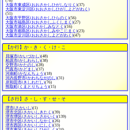
(78)
大阪市東成区
(おおさかしひがしなりく)
(37)
大阪市東淀川区
(おおさかしひがしよどがわく)
(51)
大阪市平野区
(おおさかしひらのく)
(56)
大阪市福島区
(おおさかしふくしまく)
(27)
大阪市港区
(おおさかしみなとく)
(16)
大阪市都島区
(おおさかしみやこじまく)
(23)
大阪市淀川区
(おおさかしよどがわく)
(47)
【か行】か・き・く・け・こ
貝塚市
(かいづかし)
(48)
柏原市
(かしわらし)
(38)
交野市
(かたのし)
(28)
門真市
(かどまし)
(37)
河南町
(かなんちょう)
(18)
河内長野市
(かわちながのし)
(31)
岸和田市
(きしわだし)
(76)
熊取町
(くまとりちょう)
(15)
【さ行】さ・し・す・せ・そ
堺市
(さかいし)
(1)
堺市北区
(さかいしきたく)
(39)
堺市堺区
(さかいしさかいく)
(139)
堺市中区
(さかいしなかく)
(26)
堺市西区
(さかいしにしく)
(33)
堺市東区
(さかいしひがしく)
(24)