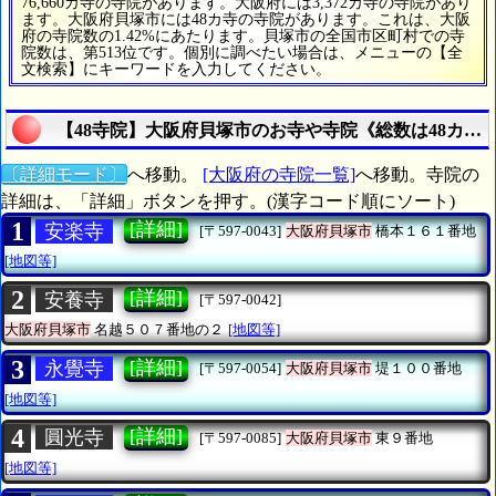
76,660カ寺の寺院があります。大阪府には3,372カ寺の寺院があり
ます。大阪府貝塚市には48カ寺の寺院があります。これは、大阪
府の寺院数の1.42%にあたります。貝塚市の全国市区町村での寺
院数は、第513位です。個別に調べたい場合は、メニューの【全
文検索】にキーワードを入力してください。
【48寺院】大阪府貝塚市のお寺や寺院《総数は48カ寺
〔詳細モード〕
へ移動。
[大阪府の寺院一覧]
へ移動。寺院の
詳細は、「詳細」ボタンを押す。(漢字コード順にソート)
1
[詳細]
安楽寺
[〒597-0043]
大阪府貝塚市
橋本１６１番地
[地図等]
2
[詳細]
安養寺
[〒597-0042]
大阪府貝塚市
名越５０７番地の２
[地図等]
3
[詳細]
永覺寺
[〒597-0054]
大阪府貝塚市
堤１００番地
[地図等]
4
[詳細]
圓光寺
[〒597-0085]
大阪府貝塚市
東９番地
[地図等]