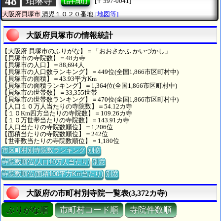
48
[詳細]
珀琳寺
[〒597-0041]
大阪府貝塚市
清児１０２０番地
[地図等]
大阪府貝塚市の情報統計
【大阪府 貝塚市のふりがな】＝「おおさかふ かいづかし」
【貝塚市の寺院数】＝48カ寺
【貝塚市の人口】＝88,694人
【貝塚市の人口数ランキング】＝449位(全国1,866市区町村中)
【貝塚市の面積】＝43.93平方Km
【貝塚市の面積ランキング】＝1,364位(全国1,866市区町村中)
【貝塚市の世帯数】＝33,355世帯
【貝塚市の世帯数ランキング】＝470位(全国1,866市区町村中)
【人口１０万人当たりの寺院数】＝54.12カ寺
【１０Km四方当たりの寺院数】＝109.26カ寺
【１０万世帯当たりの寺院数】＝143.91カ寺
【人口当たりの寺院数順位】＝1,206位
【面積当たりの寺院数順位】＝242位
【世帯数当たりの寺院数順位】＝1,180位
市区町村別寺院数ランキング
別窓
寺院数順位(人口10万人当たり)
別窓
寺院数順位(面積100平方Km当たり)
別窓
大阪府の市町村別寺院一覧表(3,372カ寺)
ぶりがな順
市町村コード順
寺院件数順