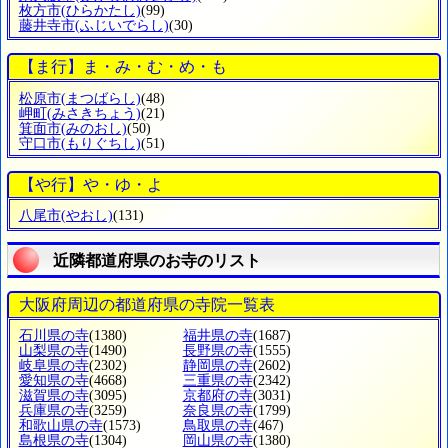
枚方市
(ひらかたし)
(99)
藤井寺市
(ふじいでらし)
(30)
【ま行】ま・み・む・め・も
松原市
(まつばらし)
(48)
岬町
(みさきちょう)
(21)
箕面市
(みのおし)
(50)
守口市
(もりぐちし)
(51)
【や行】や・ゆ・よ
八尾市
(やおし)
(131)
近隣都道府県のお寺のリスト
大阪府周辺の都道府県の寺院一覧表
石川県の寺
(1380)
福井県の寺
(1687)
山梨県の寺
(1490)
長野県の寺
(1555)
岐阜県の寺
(2302)
静岡県の寺
(2602)
愛知県の寺
(4668)
三重県の寺
(2342)
滋賀県の寺
(3095)
京都府の寺
(3031)
兵庫県の寺
(3259)
奈良県の寺
(1799)
和歌山県の寺
(1573)
鳥取県の寺
(467)
島根県の寺
(1304)
岡山県の寺
(1380)