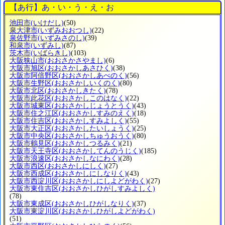
【あ行】あ・い・う・え・お
池田市
(いけだし)
(50)
泉大津市
(いずみおおつし)
(22)
泉佐野市
(いずみさのし)
(39)
和泉市
(いずみし)
(87)
茨木市
(いばらきし)
(103)
大阪狭山市
(おおさかさやまし)
(6)
大阪市旭区
(おおさかしあさひく)
(38)
大阪市阿倍野区
(おおさかしあべのく)
(56)
大阪市生野区
(おおさかしいくのく)
(80)
大阪市北区
(おおさかしきたく)
(78)
大阪市此花区
(おおさかしこのはなく)
(22)
大阪市城東区
(おおさかしじょうとうく)
(43)
大阪市住之江区
(おおさかしすみのえく)
(18)
大阪市住吉区
(おおさかしすみよしく)
(55)
大阪市大正区
(おおさかしたいしょうく)
(25)
大阪市中央区
(おおさかしちゅうおうく)
(80)
大阪市鶴見区
(おおさかしつるみく)
(21)
大阪市天王寺区
(おおさかしてんのうじく)
(185)
大阪市浪速区
(おおさかしなにわく)
(28)
大阪市西区
(おおさかしにしく)
(27)
大阪市西成区
(おおさかしにしなりく)
(43)
大阪市西淀川区
(おおさかしにしよどがわく)
(27)
大阪市東住吉区
(おおさかしひがしすみよしく)
(78)
大阪市東成区
(おおさかしひがしなりく)
(37)
大阪市東淀川区
(おおさかしひがしよどがわく)
(51)