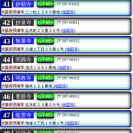
41
[詳細]
妙順寺
[〒597-0105]
大阪府貝塚市
三ツ松１３３０番地
[地図等]
42
[詳細]
妙泉寺
[〒597-0001]
大阪府貝塚市
近木町２０番２０号
[地図等]
43
[詳細]
無量寺
[〒597-0021]
大阪府貝塚市
小瀬１丁目２０番１号
[地図等]
44
[詳細]
明圓寺
[〒597-0041]
大阪府貝塚市
清児１０６１番地
[地図等]
45
[詳細]
明教寺
[〒597-0043]
大阪府貝塚市
橋本１２１番地
[地図等]
46
[詳細]
要眼寺
[〒597-0001]
大阪府貝塚市
近木町２３番２９号
[地図等]
47
[詳細]
龍雲寺
[〒597-0083]
大阪府貝塚市
海塚３丁目１６番１号
[地図等]