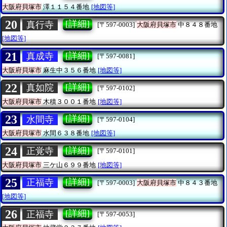
大阪府貝塚市
澤１１５４番地
[地図等]
20
[詳細]
真行寺
[〒597-0003]
大阪府貝塚市
中８４８番地
[地図等]
21
[詳細]
真成寺
[〒597-0081]
大阪府貝塚市
麻生中３５６番地
[地図等]
22
[詳細]
真如院
[〒597-0102]
大阪府貝塚市
木積３００１番地
[地図等]
23
[詳細]
水間寺
[〒597-0104]
大阪府貝塚市
水間６３８番地
[地図等]
24
[詳細]
正覚寺
[〒597-0101]
大阪府貝塚市
三ケ山６９９番地
[地図等]
25
[詳細]
正福寺
[〒597-0003]
大阪府貝塚市
中８４３番地
[地図等]
26
[詳細]
正福寺
[〒597-0053]