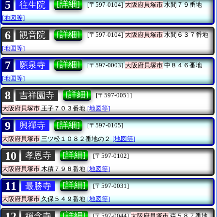
5
[詳細]
往生院
[〒597-0104]
大阪府貝塚市
水間７９番地
[地図等]
6
[詳細]
観音院
[〒597-0104]
大阪府貝塚市
水間６３７番地
[地図等]
7
[詳細]
願泉寺
[〒597-0003]
大阪府貝塚市
中８４６番地
[地図等]
8
[詳細]
吉祥園寺
[〒597-0051]
大阪府貝塚市
王子７０３番地
[地図等]
9
[詳細]
興禪寺
[〒597-0105]
大阪府貝塚市
三ツ松１０８２番地の２
[地図等]
10
[詳細]
孝恩寺
[〒597-0102]
大阪府貝塚市
木積７９８番地
[地図等]
11
[詳細]
最勝寺
[〒597-0031]
大阪府貝塚市
久保５４９番地
[地図等]
12
[詳細]
稱念寺
[〒597-0044]
大阪府貝塚市
森５８７番地