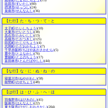
島本町
(しまもとちょう)
(15)
吹田市
(すいたし)
(60)
摂津市
(せっつし)
(24)
泉南市
(せんなんし)
(36)
【た行】た・ち・つ・て・と
太子町
(たいしちょう)
(10)
大東市
(だいとうし)
(38)
高石市
(たかいしし)
(13)
高槻市
(たかつきし)
(125)
田尻町
(たじりちょう)
(4)
忠岡町
(ただおかちょう)
(7)
千早赤阪村
(ちはやあかさかむら)
(5)
豊中市
(とよなかし)
(76)
豊能町
(とよのちょう)
(17)
富田林市
(とんだばやしし)
(44)
【な行】な・に・ぬ・ね・の
寝屋川市
(ねやがわし)
(58)
能勢町
(のせちょう)
(48)
【は行】は・ひ・ふ・へ・ほ
羽曳野市
(はびきのし)
(41)
阪南市
(はんなんし)
(22)
東大阪市
(ひがしおおさかし)
(204)