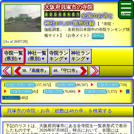
大阪府貝塚市の寺院
全国のお寺と
神社157,167箇所収録
【『寺院・
伽藍調査』：名前別日本国中の寺院ランキング情
報サイト】《お寺メイト》
ホーム
[As of 26/07/28]
寺院一覧
神社一覧
寺院ラン
神社ラン
(県別)▼
(県別)▼
キング▼
キング▼
38.『高槻市』
40.『守口市』
【
全国の寺院と神社
(157,167)】 【
全国の神社
(80,507)
大阪府の神社
(719)
貝塚市の神社
(6)】 【
全国の寺院
(76,660)
大阪府の寺院
(3,372)
貝
塚市の寺院
(48)】
貝塚市の寺院・お寺「総数は48カ寺」を検索する
下記のリストは、大阪府貝塚市にある全寺院を一覧表形式で表示
したものです。「2026年07月08日」時点において、全国には