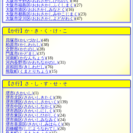
大阪市平野区
(おおさかしひらのく)
(56)
大阪市福島区
(おおさかしふくしまく)
(27)
大阪市港区
(おおさかしみなとく)
(16)
大阪市都島区
(おおさかしみやこじまく)
(23)
大阪市淀川区
(おおさかしよどがわく)
(47)
【か行】か・き・く・け・こ
貝塚市
(かいづかし)
(48)
柏原市
(かしわらし)
(38)
交野市
(かたのし)
(28)
門真市
(かどまし)
(37)
河南町
(かなんちょう)
(18)
河内長野市
(かわちながのし)
(31)
岸和田市
(きしわだし)
(76)
熊取町
(くまとりちょう)
(15)
【さ行】さ・し・す・せ・そ
堺市
(さかいし)
(1)
堺市北区
(さかいしきたく)
(39)
堺市堺区
(さかいしさかいく)
(139)
堺市中区
(さかいしなかく)
(26)
堺市西区
(さかいしにしく)
(33)
堺市東区
(さかいしひがしく)
(24)
堺市南区
(さかいしみなみく)
(24)
堺市美原区
(さかいしみはらく)
(30)
四條畷市
(しじようなわてし)
(20)