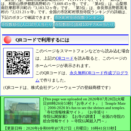
は、和歌山県伊都郡高野町の『3,669.45ヶ寺』です。「第4位」は、山梨県
南巨摩郡早川町の『3,183.52ヶ寺』です。「第5位」は、奈良県吉野郡黒滝
村の『2,121.21ヶ寺』です。全国の市区町村県別寺院ランキングの詳細は、
下記のボタンで確認できます。
市区町村別寺院数ランキング
寺院数順位(人口10万人当たり)
寺院数順位(面積100平方Km当たり)
QRコードで利用するには
このページをスマートフォンなどから読み込む場合
は、上記の
QRコード
を読み取ると、このページの
ホームページが表示されます。
このQRコードは、
永久無料QRコード作成プログラ
ム
で作りました。
（QRコードは、株式会社デンソーウェーブの登録商標です）
[This page was uploaded on 2026年07月28日(火曜
日)08時26分53秒]
『お寺メイト』 ｜ Temple Mate
｜
2006-2026
It's fun to see
the shrines and temples.
「寺社情報検索サイト」
《お寺巡り・
寺院仏閣探索》
【お寺の調査】
「全国の寺院の
総合情報サイト ～寺院仏閣超入門～」
【更新日時：2026年(令和08年)07月27日（月曜日）16時41分33秒】