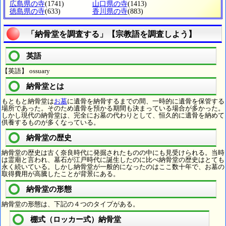
広島県の寺
(1741)
山口県の寺
(1413)
徳島県の寺
(633)
香川県の寺
(883)
「納骨堂を調査する」【宗教語を調査しよう】
英語
【英語】 ossuary
納骨堂とは
もともと納骨堂は
お墓
に遺骨を納骨するまでの間、一時的に遺骨を保管する
場所であった。そのため遺骨を預かる期間も決まっている場合が多かった。
しかし現代の納骨堂は、完全にお墓の代わりとして、恒久的に遺骨を納めて
供養するものが多くなっている。
納骨堂の歴史
納骨堂の歴史は古く奈良時代に発掘されたものの中にも見受けられる。当時
は霊廟と言われ、墓石が江戸時代に誕生したのに比べ納骨堂の歴史はとても
永く続いている。しかし納骨堂が一般的になったのはここ数十年で、お墓の
取得費用が高騰したことが背景にある。
納骨堂の形態
納骨堂の形態は、下記の４つのタイプがある。
棚式（ロッカー式）納骨堂