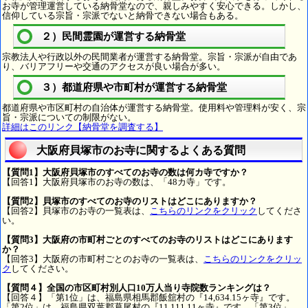
お寺が管理運営している納骨堂なので、親しみやすく安心できる。しかし、
信仰している宗旨・宗派でないと納骨できない場合もある。
２）民間霊園が運営する納骨堂
宗教法人や行政以外の民間業者が運営する納骨堂。宗旨・宗派が自由であ
り、バリアフリーや交通のアクセスが良い場合が多い。
３）都道府県や市町村が運営する納骨堂
都道府県や市区町村の自治体が運営する納骨堂。使用料や管理料が安く、宗
旨・宗派についての制限がない。
詳細はこのリンク【納骨堂を調査する】
大阪府貝塚市のお寺に関するよくある質問
【質問1】大阪府貝塚市のすべてのお寺の数は何カ寺ですか？
【回答1】大阪府貝塚市のお寺の数は、「48カ寺」です。
【質問2】貝塚市のすべてのお寺のリストはどこにありますか？
【回答2】貝塚市のお寺の一覧表は、
こちらのリンクをクリック
してくださ
い。
【質問3】大阪府の市町村ごとのすべてのお寺のリストはどこにあります
か？
【回答3】大阪府の市町村ごとのお寺の一覧表は、
こちらのリンクをクリッ
ク
してください。
【質問４】全国の市区町村別人口10万人当り寺院数ランキングは？
【回答４】「第1位」は、福島県相馬郡飯舘村の『14,634.15ヶ寺』です。
「第2位」は、福島県双葉郡葛尾村の『11,111.11ヶ寺』です。「第3位」