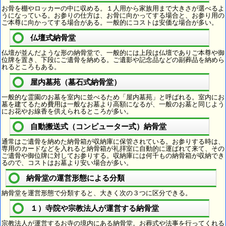
お骨を棚やロッカーの中に収める。１人用から家族用まで大きさが選べるよ
うになっている。お参りの仕方は、お骨に向かってする場合と、お参り用の
ご本尊に向かってする場合がある。一般的にコストは安価な場合が多い。
仏壇式納骨堂
仏壇が並んだような形の納骨堂で、一般的には上段は仏壇でありご本尊や御
位牌を置き、下段にご遺骨を納める。ご遺影や記念品などの副葬品を納めら
れるところもある。
屋内墓苑（墓石式納骨堂）
一般的な霊園のお墓を室内に並べるため「屋内墓苑」と呼ばれる。室内にお
墓を建てるため費用は一般なお墓より高額になるが、一般のお墓と同じよう
にお花やお線香を供えられるところが多い。
自動搬送式（コンピューター式）納骨堂
通常はご遺骨を納めた納骨箱が収納庫に保管されている。お参りする時は、
専用のカードなどを入れると納骨箱が礼拝室に自動的に運ばれて来て、その
ご遺骨や御位牌に対してお参りする。収納庫には何千もの納骨箱が収納でき
るので、コストはお墓より安い場合が多い。
納骨堂の運営形態による分類
納骨堂を運営形態で分類すると、大きく次の３つに区分できる。
１）寺院や宗教法人が運営する納骨堂
宗教法人が運営するお寺の境内にある納骨堂。お葬式や法事を行ってくれる