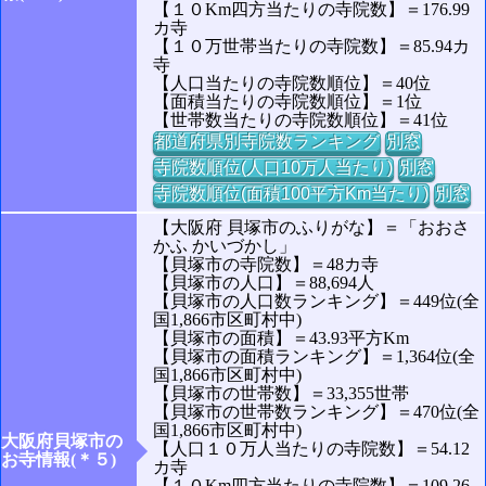
【１０Km四方当たりの寺院数】＝176.99
カ寺
【１０万世帯当たりの寺院数】＝85.94カ
寺
【人口当たりの寺院数順位】＝40位
【面積当たりの寺院数順位】＝1位
【世帯数当たりの寺院数順位】＝41位
都道府県別寺院数ランキング
別窓
寺院数順位(人口10万人当たり)
別窓
寺院数順位(面積100平方Km当たり)
別窓
【大阪府 貝塚市のふりがな】＝「おおさ
かふ かいづかし」
【貝塚市の寺院数】＝48カ寺
【貝塚市の人口】＝88,694人
【貝塚市の人口数ランキング】＝449位(全
国1,866市区町村中)
【貝塚市の面積】＝43.93平方Km
【貝塚市の面積ランキング】＝1,364位(全
国1,866市区町村中)
【貝塚市の世帯数】＝33,355世帯
【貝塚市の世帯数ランキング】＝470位(全
国1,866市区町村中)
大阪府貝塚市の
【人口１０万人当たりの寺院数】＝54.12
お寺情報(＊５)
カ寺
【１０Km四方当たりの寺院数】＝109.26