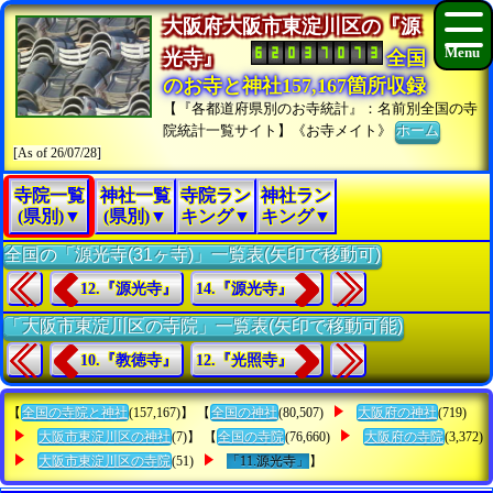
大阪府大阪市東淀川区の『源
光寺』
全国
のお寺と神社157,167箇所収録
【『各都道府県別のお寺統計』：名前別全国の寺
院統計一覧サイト】《お寺メイト》
ホーム
[As of 26/07/28]
寺院一覧
神社一覧
寺院ラン
神社ラン
(県別)▼
(県別)▼
キング▼
キング▼
全国の「源光寺(31ヶ寺)」一覧表(矢印で移動可)
12.『源光寺』
14.『源光寺』
「大阪市東淀川区の寺院」一覧表(矢印で移動可能)
10.『教徳寺』
12.『光照寺』
【
全国の寺院と神社
(157,167)】 【
全国の神社
(80,507)
大阪府の神社
(719)
大阪市東淀川区の神社
(7)】 【
全国の寺院
(76,660)
大阪府の寺院
(3,372)
大阪市東淀川区の寺院
(51)
「11.源光寺」
】