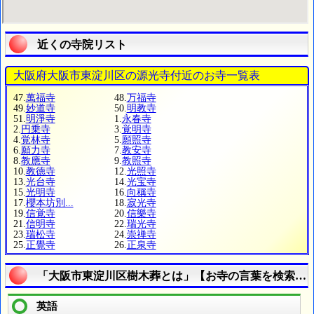
近くの寺院リスト
大阪府大阪市東淀川区の源光寺付近のお寺一覧表
47.
萬福寺
48.
万福寺
49.
妙道寺
50.
明教寺
51.
明淨寺
1.
永春寺
2.
円乗寺
3.
覚明寺
4.
覚林寺
5.
願照寺
6.
願力寺
7.
教安寺
8.
教應寺
9.
教照寺
10.
教徳寺
12.
光照寺
13.
光台寺
14.
光宝寺
15.
光明寺
16.
向稱寺
17.
櫻本坊別...
18.
寂光寺
19.
信覚寺
20.
信樂寺
21.
信明寺
22.
瑞光寺
23.
瑞松寺
24.
崇禅寺
25.
正覺寺
26.
正泉寺
「大阪市東淀川区樹木葬とは」【お寺の言葉を検索し
英語