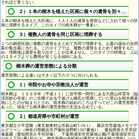
それほど多くない。
２）１本の樹木を植えた区画に個々の遺骨を別々に埋葬
１本の樹木を植えた大区画に、１人１人の遺骨を骨壺などに入れて個々の区
画に埋葬するタイプ。このタイプの樹木葬が一番多い。
３）複数人の遺骨を同じ区画に埋葬する
１つの納骨区画に複数の遺骨をまとめて共同で埋葬する。お墓の場合の合同
墓や集合墓に当たる。このタイプでは、複数の遺骨をまとめて納骨するた
め、埋葬後は遺骨を取り出すことが出来ません。このタイプの特徴は、上記
の２タイプよりも費用が安くなる傾向にある。
樹木葬の運営形態による分類
運営形態による違いは大きく以下の３つに分けられる。
１）寺院やお寺や宗教法人が運営
樹木葬は、１９９９年（平成１１）に岩手県一関市にある大慈山祥雲寺（臨
済宗妙心寺派）のご住職である千坂げん峰氏が荒廃していた里山を樹木葬墓
地にしたのが始まりとされ、樹木葬の始めのころはすべてがこの運営形態で
あった。現在でも樹木葬の運営形態の主流を占めている。
２）都道府県や市町村が運営
東京都立小平霊園（東京都東村山市萩山町1-16-1）、横浜市営墓地メモリア
ルグリーン（神奈川県横浜市戸塚区俣野町1367番地1）、愛知県長久手市卯
塚墓園（愛知県長久手市卯塚）、千葉県浦安市営墓地公園(千葉県浦安市日
の出八丁目1番1号)など、都道府県や市町村が運営する樹木葬は増加しつつ