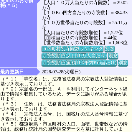
淀川区のお寺情
【人口１０万人当たりの寺院数】＝29.05
報(＊５)
カ寺
【１０Km四方当たりの寺院数】＝384.33
カ寺
【１０万世帯当たりの寺院数】＝55.11カ
寺
【人口当たりの寺院数順位】＝1,527位
【面積当たりの寺院数順位】＝44位
【世帯数当たりの寺院数順位】＝1,603位
市区町村別寺院数ランキング
別窓
寺院数順位(人口10万人当たり)
別窓
寺院数順位(面積100平方Km当たり)
別窓
最終更新日
2026-07-28(火曜日)
（＊１）「寺院名」は、法務省法務局の宗教法人登記情報に
基づき表示しております。
（＊２）宗派名の一部は、ＡＩを利用してインターネット経
由で情報を収集しているため、データに誤りがある場合があ
ります。
（＊３）「住所」は、法務省法務局の宗教法人登記情報に基
づき表示しております。
（＊４）「宗教法人番号」は、国税庁の法人番号情報に基づ
き表示しております。
（＊５）都道府県・市区町村の人口、面積、世帯数などの情
報は、総務庁統計局の国勢調査データを基に計算していま