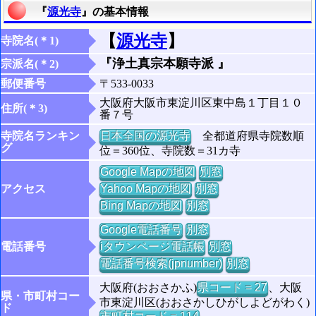
『
源光寺
』の基本情報
【
源光寺
】
寺院名(＊1)
『浄土真宗本願寺派 』
宗派名(＊2)
郵便番号
〒533-0033
大阪府大阪市東淀川区東中島１丁目１０
住所(＊3)
番７号
寺院名ランキン
日本全国の源光寺
全都道府県寺院数順
グ
位＝360位、寺院数＝31カ寺
Google Mapの地図
別窓
アクセス
Yahoo Mapの地図
別窓
Bing Mapの地図
別窓
Google電話番号
別窓
電話番号
iタウンページ電話帳
別窓
電話番号検索(jpnumber)
別窓
大阪府(おおさかふ)
県コード = 27
、大阪
県・市町村コー
市東淀川区(おおさかしひがしよどがわく)
ド