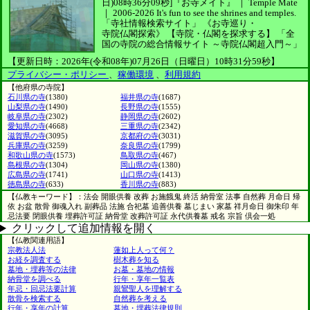
日)08時36分09秒]
『お寺メイト』 ｜ Temple Mate
｜
2006-2026
It's fun to see
the shrines and temples.
「寺社情報検索サイト」
《お寺巡り・
寺院仏閣探索》
【寺院・仏閣を探求する】
「全
国の寺院の総合情報サイト ～寺院仏閣超入門～」
【更新日時：2026年(令和08年)07月26日（日曜日）10時31分59秒】
プライバシー・ポリシー
、
稼働環境
、
利用規約
【他府県の寺院】
石川県の寺
(1380)
福井県の寺
(1687)
山梨県の寺
(1490)
長野県の寺
(1555)
岐阜県の寺
(2302)
静岡県の寺
(2602)
愛知県の寺
(4668)
三重県の寺
(2342)
滋賀県の寺
(3095)
京都府の寺
(3031)
兵庫県の寺
(3259)
奈良県の寺
(1799)
和歌山県の寺
(1573)
鳥取県の寺
(467)
島根県の寺
(1304)
岡山県の寺
(1380)
広島県の寺
(1741)
山口県の寺
(1413)
徳島県の寺
(633)
香川県の寺
(883)
【仏教キーワード】：法会 開眼供養 改葬 お施餓鬼 終活 納骨室 法事 自然葬 月命日 帰
依 お盆 散骨 御魂入れ 副葬品 法施 合祀墓 追善供養 墓じまい 家墓 祥月命日 御朱印 年
忌法要 閉眼供養 埋葬許可証 納骨堂 改葬許可証 永代供養墓 戒名 宗旨 倶会一処
クリックして追加情報を開く
【仏教関連用語】
宗教法人法
蓮如上人って何？
お経を調査する
樹木葬を知る
墓地・埋葬等の法律
お墓・墓地の情報
納骨堂を調べる
行年・享年一覧表
年忌・回忌法要計算
親鸞聖人を理解する
散骨を検索する
自然葬を考える
行年・享年の計算
墓地・埋葬法律規則