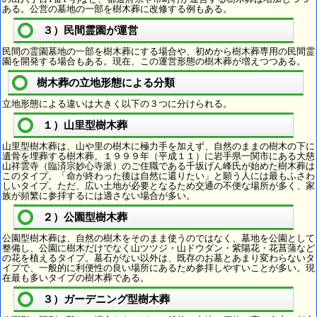
ある。公営の墓地の一部を樹木葬に改修する例もある。
３）民間霊園が運営
民間の霊園墓地の一部を樹木葬にする場合や、初めから樹木葬専用の民間霊
園を開発する場合もある。現在、この運営形態の樹木葬が増えつつある。
樹木葬の立地形態による分類
立地形態による違いは大きく以下の３つに分けられる。
１）山里型樹木葬
山里型樹木葬は、山や里の樹木に極力手を加えず、自然のままの樹木の下に
遺骨を埋葬する樹木葬。１９９９年（平成１１）に岩手県一関市にある大慈
山祥雲寺（臨済宗妙心寺派）のご住職である千坂げん峰氏が始めた樹木葬は
このタイプ。「命が終わった後は自然に還りたい」と願う人には最もふさわ
しいタイプ。ただ、広い土地が必要となるため交通の不便な場所が多く、家
族が頻繁に参拝するには適さない場合が多い。
２）公園型樹木葬
公園型樹木葬は、自然の樹木をそのまま使うのではなく、墓地を公園として
整備し、公園に樹木だけでなく山ツツジ・山ドウダン・紫陽花・花菖蒲など
の花を植えるタイプ。墓石がない以外は、既存のお墓とあまり変わらないタ
イプで、一般的に利便性の良い場所にあるため参拝しやすいことが多い。現
在最も多いタイプの樹木葬である。
３）ガーデニング型樹木葬