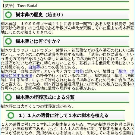
【英語】 Trees Burial
樹木葬の歴史（始まり）
樹木葬は、１９９９年（平成１１）に岩手県一関市にある大慈山祥雲寺（臨
済宗妙心寺派）のご住職である千坂げん峰氏が荒廃していた里山を樹木葬墓
地にしたのが始まりとされる。
樹木葬とは何ですか？
樹木や山ツツジ・山ドウダン・紫陽花・花菖蒲などの花を墓石の代わりに墓
標とし、その下の土の中に遺骨を埋葬する形態。「遺骨が自然に還る」とい
う考え方で自然を壊さない新しい墓地として環境面でも注目されている。ま
た墓石がないため宗教に縛られないことや、墓石よりも低費用で済むといっ
た特徴がある。
自然葬
の１つの形態である。
樹木葬は「自然に還す」という考え方では
散骨
に近いが、散骨は「
墓地、埋
葬等に関する法律
」の枠外で行われているのに対し、樹木葬は「墓地、埋葬
等に関する法律」によって許可された墓地で埋葬されるため完全に合法であ
ると言える。そのため、樹木葬は各都道府県および市町村の地方公共団体の
許可をとった霊園や墓地に遺骨を埋葬する必要がある。
樹木葬の埋葬形式による分類
樹木葬には大きく３つの埋葬形式がある。
１）１人の遺骨に対して１本の樹木を植える
１人の遺骨に対して１本以上の樹木植えるため、本来の樹木葬の趣旨に最も
合致した埋葬形式である。ただ、１人１人の遺骨に対して樹木を植えるスペ
ースが必要なため、費用が高くなる傾向にあり、対応している墓地や霊園は