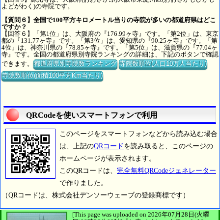
よどがわく)の寺院です。
【質問６】全国で100平方キロメートル当りの寺院が多いの都道府県はどこ
ですか？
【回答６】「第1位」は、大阪府の『176.99ヶ寺』です。「第2位」は、東京
都の『131.77ヶ寺』です。「第3位」は、愛知県の『90.25ヶ寺』です。「第
4位」は、神奈川県の『78.85ヶ寺』です。「第5位」は、滋賀県の『77.04ヶ
寺』です。全国の都道府県別寺院ランキングの詳細は、下記のボタンで確認
できます。
都道府県別寺院数ランキング
寺院数順位(人口10万人当たり)
寺院数順位(面積100平方Km当たり)
QRCodeを使いスマートフォンで利用
このページをスマートフォンなどから読み込む場合
は、上記の
QRコード
を読み取ると、このページの
ホームページが表示されます。
このQRコードは、
完全無料QRCodeジェネレーター
で作りました。
（QRコードは、株式会社デンソーウェーブの登録商標です）
[This page was uploaded on 2026年07月28日(火曜