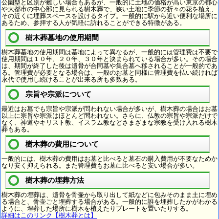
公園型と区別が難しい場合もあるが、一般的に土地の価格が高い東京の都心
や大都市の中心部に見られる樹木葬で、狭い土地に季節の折々の花を植え、
その近くに埋葬スペースを設けるタイプ。一般的に駅から近い便利な場所に
あるため、参拝する人が気軽に訪れることができる特徴がある。
樹木葬墓地の使用期間
樹木葬墓地の使用期間は墓地によって異なるが、一般的には管理費は不要で
使用期間は１０年、２０年、３０年と決まられている場合が多い。その場合
は、期間が終了した後は遺骨が合同墓や集合墓へ移されることが一般的であ
る。管理費が必要となる場合は、一般のお墓と同様に管理費を払い続ければ
永代で使用し続けることが出来る所も多数ある。
宗旨や宗派について
最近はお墓でも宗旨や宗派が問われない場合が多いが、樹木葬の場合はお墓
以上に宗旨や宗派はほとんど問われない。さらに、仏教の宗旨や宗派だけで
なく、神道やキリスト教、イスラム教などさまざまな宗教を受け入れる樹木
葬もある。
樹木葬の費用について
一般的には、樹木葬の費用はお墓と比べると墓石の購入費用が不要なためか
なり安く抑えられる。また管理費もお墓に比べると安い場合が多い。
樹木葬の埋葬方法
樹木葬の埋葬は、遺骨を骨壷から取り出して紙などに包みそのまま土に埋め
る場合と、骨壷ごと埋葬する場合がある。一般的に誰を埋葬したかがわかる
ように、埋葬した場所に樹木を植えたりプレートを置いたりする。
詳細はこのリンク【樹木葬とは】