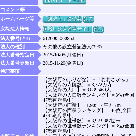
市町村コード = 114
コメント等
ホームページ等
「源光寺」の情報
別窓
宗教法人情報
国税庁法人番号サイト
別窓
法人番号(＊4)
6120005000853
法人の種別
その他の設立登記法人(399)
法人番号指定日
2015-10-05(月曜日)
法人番号更新日
2015-11-20(金曜日)
特記事項
【大阪府のふりがな】＝「おおさかふ」
【大阪府の寺院数】＝3,372カ寺
【大阪府の人口】＝8,839,469人
【大阪府の人口数ランキング】＝3位(全国
47都道府県中)
【大阪府の面積】＝1,905.14平方Km
【大阪府の面積ランキング】＝46位(全国
47都道府県中)
【大阪府の世帯数】＝3,923,887世帯
【大阪府の世帯数ランキング】＝3位(全国
47都道府県中)