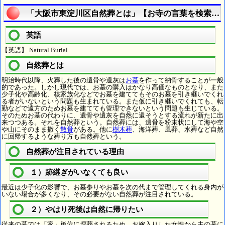
「大阪市東淀川区自然葬とは」【お寺の言葉を検索し
英語
【英語】 Natural Burial
自然葬とは
明治時代以降、火葬した後の遺骨や遺灰は
お墓
を作って納骨することが一般
的であった。しかし現代では、お墓の購入はかなり高価なものとなり、また
少子化や高齢化、核家族化などでお墓を建ててもそのお墓を引き継いでくれ
る者がいないという問題も生まれている。また仮に引き継いでくれても、転
勤などで遠方のためお墓を建てても管理できないという問題も生じている。
そのためお墓の代わりに、遺骨や遺灰を自然に還そうとする流れが新たに出
来つつある。それを自然葬という。自然葬には、遺骨を粉末状にして海や空
や山にそのまま撒く
散骨
がある。他に
樹木葬
、海洋葬、風葬、水葬など自然
に回帰するような葬り方も自然葬という。
自然葬が注目されている理由
１）跡継ぎがいなくても良い
最近は少子化の影響で、お墓参りやお墓を次の代まで管理してくれる身内が
いない場合が多くなり、その必要がない自然葬が注目されている。
２）やはり死後は自然に帰りたい
従来の墓では「家」単位に埋葬されるため、お嫁入りした女性から夫の墓に