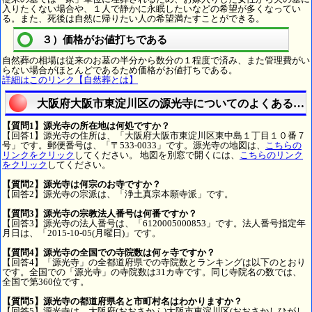
入りたくない場合や、１人で静かに永眠したいなどの希望が多くなってい
る。また、死後は自然に帰りたい人の希望満たすことができる。
３）価格がお値打ちである
自然葬の相場は従来のお墓の半分から数分の１程度で済み、また管理費がい
らない場合がほとんどであるため価格がお値打ちである。
詳細はこのリンク【自然葬とは】
大阪府大阪市東淀川区の源光寺についてのよくある質
【質問1】源光寺の所在地は何処ですか？
【回答1】源光寺の住所は、「大阪府大阪市東淀川区東中島１丁目１０番７
号」です。郵便番号は、「〒533-0033」です。源光寺の地図は、
こちらの
リンクをクリック
してください。 地図を別窓で開くには、
こちらのリンク
をクリック
してください。
【質問2】源光寺は何宗のお寺ですか？
【回答2】源光寺の宗派は、「浄土真宗本願寺派」です。
【質問3】源光寺の宗教法人番号は何番ですか？
【回答3】源光寺の法人番号は、「6120005000853」です。法人番号指定年
月日は、「2015-10-05(月曜日)」です。
【質問4】源光寺の全国での寺院数は何ヶ寺ですか？
【回答4】「源光寺」の全都道府県での寺院数とランキングは以下のとおり
です。全国での「源光寺」の寺院数は31カ寺です。同じ寺院名の数では、
全国で第360位です。
【質問5】源光寺の都道府県名と市町村名はわかりますか？
【回答5】源光寺は、大阪府(おおさかふ)大阪市東淀川区(おおさかしひがし