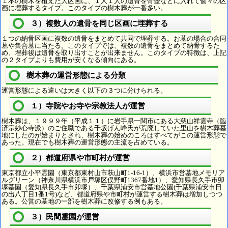
１本の樹木を植えた大区画に、１人１人の遺骨を骨壺などに入れて個々の区
画に埋葬するタイプ。このタイプの樹木葬が一番多い。
３）複数人の遺骨を同じ区画に埋葬する
１つの納骨区画に複数の遺骨をまとめて共同で埋葬する。お墓の場合の合同
墓や集合墓に当たる。このタイプでは、複数の遺骨をまとめて納骨するた
め、埋葬後は遺骨を取り出すことが出来ません。このタイプの特徴は、上記
の２タイプよりも費用が安くなる傾向にある。
樹木葬の運営形態による分類
運営形態による違いは大きく以下の３つに分けられる。
１）寺院やお寺や宗教法人が運営
樹木葬は、１９９９年（平成１１）に岩手県一関市にある大慈山祥雲寺（臨
済宗妙心寺派）のご住職である千坂げん峰氏が荒廃していた里山を樹木葬墓
地にしたのが始まりとされ、樹木葬の始めのころはすべてがこの運営形態で
あった。現在でも樹木葬の運営形態の主流を占めている。
２）都道府県や市町村が運営
東京都立小平霊園（東京都東村山市萩山町1-16-1）、横浜市営墓地メモリア
ルグリーン（神奈川県横浜市戸塚区俣野町1367番地1）、愛知県長久手市卯
塚墓園（愛知県長久手市卯塚）、千葉県浦安市営墓地公園(千葉県浦安市日
の出八丁目1番1号)など、都道府県や市町村が運営する樹木葬は増加しつつ
ある。公営の墓地の一部を樹木葬に改修する例もある。
３）民間霊園が運営