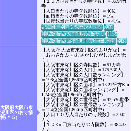
【１０万世帯当たりの寺院数】＝85.94カ
寺
【人口当たりの寺院数順位】＝40位
【面積当たりの寺院数順位】＝1位
【世帯数当たりの寺院数順位】＝41位
都道府県別寺院数ランキング
別窓
寺院数順位(人口10万人当たり)
別窓
寺院数順位(面積100平方Km当たり)
別窓
【大阪府 大阪市東淀川区のふりがな】＝
「おおさかふ おおさかしひがしよどがわ
く」
【大阪市東淀川区の寺院数】＝51カ寺
【大阪市東淀川区の人口】＝175,530人
【大阪市東淀川区の人口数ランキング】
＝198位(全国1,866市区町村中)
【大阪市東淀川区の面積】＝13.27平方Km
【大阪市東淀川区の面積ランキング】＝
1,746位(全国1,866市区町村中)
【大阪市東淀川区の世帯数】＝92,536世帯
【大阪市東淀川区の世帯数ランキング】
大阪府大阪市東
＝154位(全国1,866市区町村中)
淀川区のお寺情
【人口１０万人当たりの寺院数】＝29.05
報(＊５)
カ寺
【１０Km四方当たりの寺院数】＝384.33
カ寺