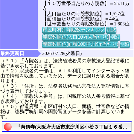
【１０万世帯当たりの寺院数】＝55.11カ
寺
【人口当たりの寺院数順位】＝1,527位
【面積当たりの寺院数順位】＝44位
【世帯数当たりの寺院数順位】＝1,603位
市区町村別寺院数ランキング
別窓
寺院数順位(人口10万人当たり)
別窓
寺院数順位(面積100平方Km当たり)
別窓
最終更新日
2026-07-28(火曜日)
（＊１）「寺院名」は、法務省法務局の宗教法人登記情報に
基づき表示しております。
（＊２）宗派名の一部は、ＡＩを利用してインターネット経
由で情報を収集しているため、データに誤りがある場合があ
ります。
（＊３）「住所」は、法務省法務局の宗教法人登記情報に基
づき表示しております。
（＊４）「宗教法人番号」は、国税庁の法人番号情報に基づ
き表示しております。
（＊５）都道府県・市区町村の人口、面積、世帯数などの情
報は、総務庁統計局の国勢調査データを基に計算していま
す。
『向稱寺(大阪府大阪市東淀川区小松３丁目１６番２５