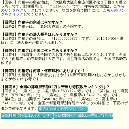
【回答1】向稱寺の所在地は、「大阪府大阪市東淀川区小松３丁目１６番２
５号」です。郵便番号は、「〒533-0004」です。向稱寺の地図は、
こちら
のリンクをクリック
してください。 地図を別窓で開くには、
こちらのリン
クをクリック
してください。
【質問2】向稱寺の宗派は何ですか？
【回答2】向稱寺は、「真宗大谷派」の寺院です。
【質問3】向稱寺の法人番号はわかりますか？
【回答3】向稱寺の番号は、「7120005000877」です。「2015-10-05(月曜
日)」に、法人番号が指定されました。
【質問4】向稱寺は全国に何ヶ寺ありますか？
【回答4】「向稱寺」の全国でのお寺の数と順位は以下のとおりです。全国
での「向稱寺」の寺院数は1カ寺です。同じ寺院名の数では、全国で第6973
位です。
【質問5】向稱寺は何県・何市町村にありますか？
【回答5】向稱寺は、大阪府(おおさかふ)大阪市東淀川区(おおさかしひがし
よどがわく)のお寺です。
【質問６】全国の都道府県別10万世帯当り寺院数ランキングは？
【回答６】「第1位」は、福井県の『603.17ヶ寺』です。「第2位」は、滋賀
県の『575.76ヶ寺』です。「第3位」は、島根県の『492.06ヶ寺』です。
「第4位」は、山梨県の『450.18ヶ寺』です。「第5位」は、富山県の
『410.05ヶ寺』です。全国の都道府県別寺院ランキングの詳細は、下記のボ
タンで確認できます。
都道府県別寺院数ランキング
寺院数順位(人口10万人当たり)
寺院数順位(面積100平方Km当たり)