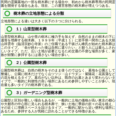
民間の霊園墓地の一部を樹木葬にする場合や、初めから樹木葬専用の民間霊
園を開発する場合もある。現在、この運営形態の樹木葬が増えつつある。
樹木葬の立地形態による分類
立地形態による違いは大きく以下の３つに分けられる。
１）山里型樹木葬
山里型樹木葬は、山や里の樹木に極力手を加えず、自然のままの樹木の下に
遺骨を埋葬する樹木葬。１９９９年（平成１１）に岩手県一関市にある大慈
山祥雲寺（臨済宗妙心寺派）のご住職である千坂げん峰氏が始めた樹木葬は
このタイプ。「命が終わった後は自然に還りたい」と願う人には最もふさわ
しいタイプ。ただ、広い土地が必要となるため交通の不便な場所が多く、家
族が頻繁に参拝するには適さない場合が多い。
２）公園型樹木葬
公園型樹木葬は、自然の樹木をそのまま使うのではなく、墓地を公園として
整備し、公園に樹木だけでなく山ツツジ・山ドウダン・紫陽花・花菖蒲など
の花を植えるタイプ。墓石がない以外は、既存のお墓とあまり変わらないタ
イプで、一般的に利便性の良い場所にあるため参拝しやすいことが多い。現
在最も多いタイプの樹木葬である。
３）ガーデニング型樹木葬
公園型と区別が難しい場合もあるが、一般的に土地の価格が高い東京の都心
や大都市の中心部に見られる樹木葬で、狭い土地に季節の折々の花を植え、
その近くに埋葬スペースを設けるタイプ。一般的に駅から近い便利な場所に
あるため、参拝する人が気軽に訪れることができる特徴がある。