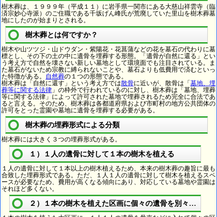
樹木葬は、１９９９年（平成１１）に岩手県一関市にある大慈山祥雲寺（臨
済宗妙心寺派）のご住職である千坂げん峰氏が荒廃していた里山を樹木葬墓
地にしたのが始まりとされる。
樹木葬とは何ですか？
樹木や山ツツジ・山ドウダン・紫陽花・花菖蒲などの花を墓石の代わりに墓
標とし、その下の土の中に遺骨を埋葬する形態。「遺骨が自然に還る」とい
う考え方で自然を壊さない新しい墓地として環境面でも注目されている。ま
た墓石がないため宗教に縛られないことや、墓石よりも低費用で済むといっ
た特徴がある。
自然葬
の１つの形態である。
樹木葬は「自然に還す」という考え方では
散骨
に近いが、散骨は「
墓地、埋
葬等に関する法律
」の枠外で行われているのに対し、樹木葬は「墓地、埋葬
等に関する法律」によって許可された墓地で埋葬されるため完全に合法であ
ると言える。そのため、樹木葬は各都道府県および市町村の地方公共団体の
許可をとった霊園や墓地に遺骨を埋葬する必要がある。
樹木葬の埋葬形式による分類
樹木葬には大きく３つの埋葬形式がある。
１）１人の遺骨に対して１本の樹木を植える
１人の遺骨に対して１本以上の樹木植えるため、本来の樹木葬の趣旨に最も
合致した埋葬形式である。ただ、１人１人の遺骨に対して樹木を植えるスペ
ースが必要なため、費用が高くなる傾向にあり、対応している墓地や霊園は
それほど多くない。
２）１本の樹木を植えた区画に個々の遺骨を別々に埋葬