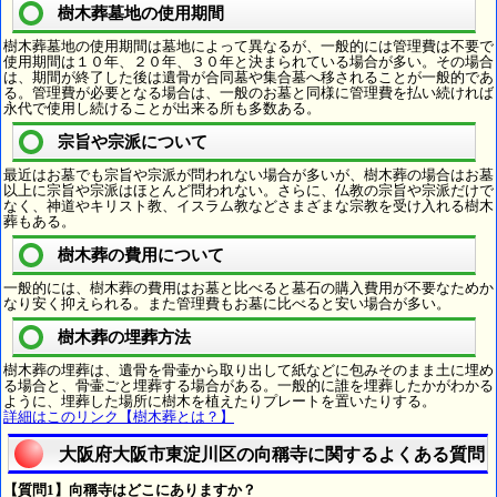
樹木葬墓地の使用期間
樹木葬墓地の使用期間は墓地によって異なるが、一般的には管理費は不要で
使用期間は１０年、２０年、３０年と決まられている場合が多い。その場合
は、期間が終了した後は遺骨が合同墓や集合墓へ移されることが一般的であ
る。管理費が必要となる場合は、一般のお墓と同様に管理費を払い続ければ
永代で使用し続けることが出来る所も多数ある。
宗旨や宗派について
最近はお墓でも宗旨や宗派が問われない場合が多いが、樹木葬の場合はお墓
以上に宗旨や宗派はほとんど問われない。さらに、仏教の宗旨や宗派だけで
なく、神道やキリスト教、イスラム教などさまざまな宗教を受け入れる樹木
葬もある。
樹木葬の費用について
一般的には、樹木葬の費用はお墓と比べると墓石の購入費用が不要なためか
なり安く抑えられる。また管理費もお墓に比べると安い場合が多い。
樹木葬の埋葬方法
樹木葬の埋葬は、遺骨を骨壷から取り出して紙などに包みそのまま土に埋め
る場合と、骨壷ごと埋葬する場合がある。一般的に誰を埋葬したかがわかる
ように、埋葬した場所に樹木を植えたりプレートを置いたりする。
詳細はこのリンク【樹木葬とは？】
大阪府大阪市東淀川区の向稱寺に関するよくある質問
【質問1】向稱寺はどこにありますか？