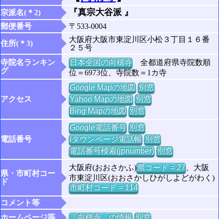
『真宗大谷派 』
宗派名(＊2)
郵便番号
〒533-0004
大阪府大阪市東淀川区小松３丁目１６番
住所(＊3)
２５号
寺院名ランキン
日本全国の向稱寺
全都道府県寺院数順
グ
位＝6973位、寺院数＝1カ寺
Google Mapの地図
別窓
アクセス
Yahoo Mapの地図
別窓
Bing Mapの地図
別窓
Google電話番号
別窓
電話番号
iタウンページ電話帳
別窓
電話番号検索(jpnumber)
別窓
大阪府(おおさかふ)
県コード = 27
、大阪
県・市町村コー
市東淀川区(おおさかしひがしよどがわく)
ド
市町村コード = 114
コメント等
ホームページ等
「向稱寺」の情報
別窓