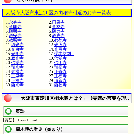
大阪府大阪市東淀川区の向稱寺付近のお寺一覧表
1.
永春寺
2.
円乗寺
3.
覚明寺
4.
覚林寺
5.
願照寺
6.
願力寺
7.
教安寺
8.
教應寺
9.
教照寺
10.
教徳寺
11.
源光寺
12.
光照寺
13.
光台寺
14.
光宝寺
15.
光明寺
17.
櫻本坊別...
18.
寂光寺
19.
信覚寺
20.
信樂寺
21.
信明寺
22.
瑞光寺
23.
瑞松寺
24.
崇禅寺
25.
正覺寺
26.
正泉寺
27.
正徳寺
28.
正福寺
29.
清善寺
30.
西光寺
31.
西福寺
「大阪市東淀川区樹木葬とは？」【寺院の言葉を理解
英語
【英語】 Trees Burial
樹木葬の歴史（始まり）