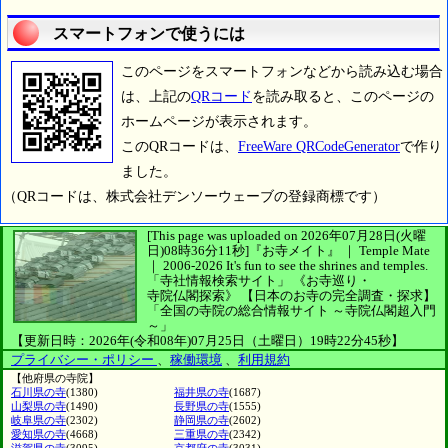
スマートフォンで使うには
このページをスマートフォンなどから読み込む場合
は、上記の
QRコード
を読み取ると、このページの
ホームページが表示されます。
このQRコードは、
FreeWare QRCodeGenerator
で作り
ました。
（QRコードは、株式会社デンソーウェーブの登録商標です）
[This page was uploaded on 2026年07月28日(火曜
日)08時36分11秒]
『お寺メイト』 ｜ Temple Mate
｜
2006-2026
It's fun to see
the shrines and temples.
「寺社情報検索サイト」
《お寺巡り・
寺院仏閣探索》
【日本のお寺の完全調査・探求】
「全国の寺院の総合情報サイト ～寺院仏閣超入門
～」
【更新日時：2026年(令和08年)07月25日（土曜日）19時22分45秒】
プライバシー・ポリシー
、
稼働環境
、
利用規約
【他府県の寺院】
石川県の寺
(1380)
福井県の寺
(1687)
山梨県の寺
(1490)
長野県の寺
(1555)
岐阜県の寺
(2302)
静岡県の寺
(2602)
愛知県の寺
(4668)
三重県の寺
(2342)