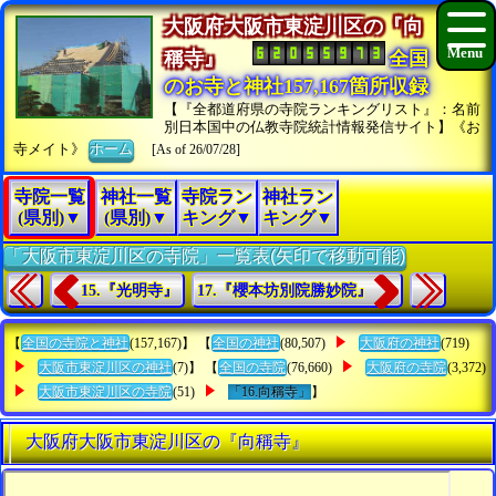
大阪府大阪市東淀川区の『向
稱寺』
全国
のお寺と神社157,167箇所収録
【『全都道府県の寺院ランキングリスト』：名前
別日本国中の仏教寺院統計情報発信サイト】《お
寺メイト》
ホーム
[As of 26/07/28]
寺院一覧
神社一覧
寺院ラン
神社ラン
(県別)▼
(県別)▼
キング▼
キング▼
「大阪市東淀川区の寺院」一覧表(矢印で移動可能)
15.『光明寺』
17.『櫻本坊別院勝妙院』
【
全国の寺院と神社
(157,167)】 【
全国の神社
(80,507)
大阪府の神社
(719)
大阪市東淀川区の神社
(7)】 【
全国の寺院
(76,660)
大阪府の寺院
(3,372)
大阪市東淀川区の寺院
(51)
「16.向稱寺」
】
大阪府大阪市東淀川区の『向稱寺』