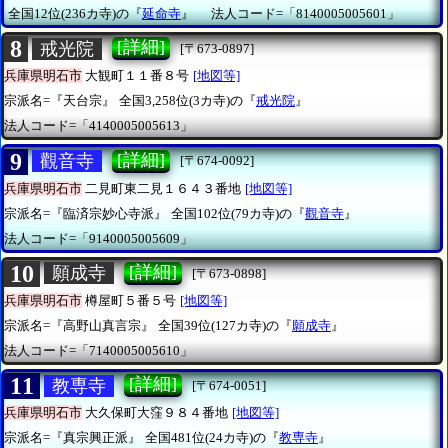
全国12位(236カ寺)の『
延命寺
』
法人コード=「8140005005601」
8
[詳細]
戒光院
[〒673-0897]
兵庫県明石市
大観町１１番８号
[地図等]
宗派名=『天台宗』
全国3,258位(3カ寺)の『
戒光院
』
法人コード=「4140005005613」
9
[詳細]
觀音寺
[〒674-0092]
兵庫県明石市
二見町東二見１６４３番地
[地図等]
宗派名=『臨済宗妙心寺派』
全国102位(79カ寺)の『
觀音寺
』
法人コード=「9140005005609」
10
[詳細]
願成寺
[〒673-0898]
兵庫県明石市
樽屋町５番５号
[地図等]
宗派名=『高野山真言宗』
全国39位(127カ寺)の『
願成寺
』
法人コード=「7140005005610」
11
[詳細]
教専寺
[〒674-0051]
兵庫県明石市
大久保町大窪９８４番地
[地図等]
宗派名=『真宗興正派』
全国481位(24カ寺)の『
教専寺
』