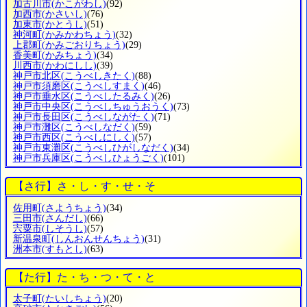
加古川市
(かこがわし)
(92)
加西市
(かさいし)
(76)
加東市
(かとうし)
(51)
神河町
(かみかわちょう)
(32)
上郡町
(かみごおりちょう)
(29)
香美町
(かみちょう)
(34)
川西市
(かわにしし)
(39)
神戸市北区
(こうべしきたく)
(88)
神戸市須磨区
(こうべしすまく)
(46)
神戸市垂水区
(こうべしたるみく)
(26)
神戸市中央区
(こうべしちゅうおうく)
(73)
神戸市長田区
(こうべしながたく)
(71)
神戸市灘区
(こうべしなだく)
(59)
神戸市西区
(こうべしにしく)
(57)
神戸市東灘区
(こうべしひがしなだく)
(34)
神戸市兵庫区
(こうべしひょうごく)
(101)
【さ行】さ・し・す・せ・そ
佐用町
(さようちょう)
(34)
三田市
(さんだし)
(66)
宍粟市
(しそうし)
(57)
新温泉町
(しんおんせんちょう)
(31)
洲本市
(すもとし)
(63)
【た行】た・ち・つ・て・と
太子町
(たいしちょう)
(20)