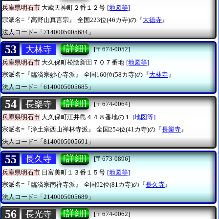
兵庫県明石市
大蔵天神町２番１２号
[地図等]
宗派名=『高野山真言宗』
全国223位(46カ寺)の『
大徳寺
』
法人コード=「7140005005684」
53
[詳細]
大林寺
[〒674-0052]
兵庫県明石市
大久保町松陰新田７０７番地
[地図等]
宗派名=『臨済宗妙心寺派』
全国160位(58カ寺)の『
大林寺
』
法人コード=「6140005005685」
54
[詳細]
長樂寺
[〒674-0064]
兵庫県明石市
大久保町江井島４４８番地の１
[地図等]
宗派名=『浄土宗西山禅林寺派』
全国254位(41カ寺)の『
長樂寺
』
法人コード=「8140005005691」
55
[詳細]
長久寺
[〒673-0896]
兵庫県明石市
日富美町１３番１５号
[地図等]
宗派名=『臨済宗南禅寺派』
全国92位(81カ寺)の『
長久寺
』
法人コード=「2140005005689」
56
[詳細]
長光寺
[〒674-0062]