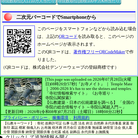
寺院数順位(人口10万人当たり)
寺院数順位(面積100平方Km当たり)
二次元バーコードでSmartphoneから
このページをスマートフォンなどから読み込む場合
は、上記の
QRコード
を読み取ると、このページの
ホームページが表示されます。
このQRコードは、
著作権フリーQRCodeMaker
で作
りました。
（QRコードは、株式会社デンソーウェーブの登録商標です）
[This page was uploaded on 2026年07月28日(火曜
日)08時26分57秒]
『お寺メイト』 ｜ Temple Mate
｜
2006-2026
It's fun to see
the shrines and temples.
「寺社情報検索サイト」
《お寺巡り・
寺院仏閣探索》
【仏教建築・日本の伝統建築を調べる】
「全国の
寺院の総合情報サイト ～寺院仏閣超入門～」
【更新日時：2026年(令和08年)07月25日（土曜日）18時08分22秒】
プライバシー・ポリシー
、
稼働環境
、
利用規約
【仏教キーワード】：祭祀 改葬許可証 仏事 仏恩 法名 終活 自然葬 永代供養墓 家墓 御
朱印 墓誌 檀家 御魂入れ お布施 樹木葬 祥月命日 追善供養 無縁墓 納骨室 法会 個人墓
分骨 開眼供養 納骨堂 開眼供養 合祀墓 戒名 副葬品 永代供養 お施餓鬼
クリックして追加情報を開く