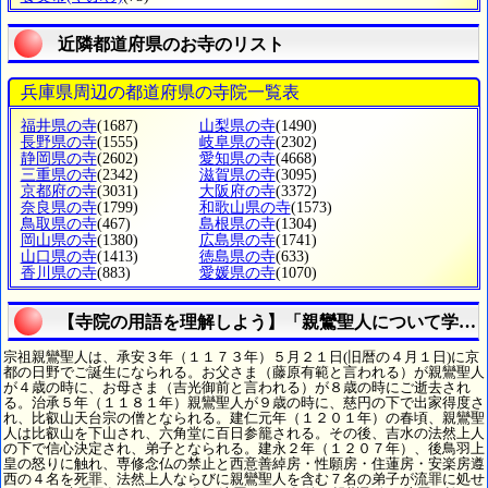
近隣都道府県のお寺のリスト
兵庫県周辺の都道府県の寺院一覧表
福井県の寺
(1687)
山梨県の寺
(1490)
長野県の寺
(1555)
岐阜県の寺
(2302)
静岡県の寺
(2602)
愛知県の寺
(4668)
三重県の寺
(2342)
滋賀県の寺
(3095)
京都府の寺
(3031)
大阪府の寺
(3372)
奈良県の寺
(1799)
和歌山県の寺
(1573)
鳥取県の寺
(467)
島根県の寺
(1304)
岡山県の寺
(1380)
広島県の寺
(1741)
山口県の寺
(1413)
徳島県の寺
(633)
香川県の寺
(883)
愛媛県の寺
(1070)
【寺院の用語を理解しよう】「親鸞聖人について学ぶ
宗祖親鸞聖人は、承安３年（１１７３年）５月２１日(旧暦の４月１日)に京
都の日野でご誕生になられる。お父さま（藤原有範と言われる）が親鸞聖人
が４歳の時に、お母さま（吉光御前と言われる）が８歳の時にご逝去され
る。治承５年（１１８１年）親鸞聖人が９歳の時に、慈円の下で出家得度さ
れ、比叡山天台宗の僧となられる。建仁元年（１２０１年）の春頃、親鸞聖
人は比叡山を下山され、六角堂に百日参籠される。その後、吉水の法然上人
の下で信心決定され、弟子となられる。建永２年（１２０７年）、後鳥羽上
皇の怒りに触れ、専修念仏の禁止と西意善綽房・性願房・住蓮房・安楽房遵
西の４名を死罪、法然上人ならびに親鸞聖人を含む７名の弟子が流罪に処せ