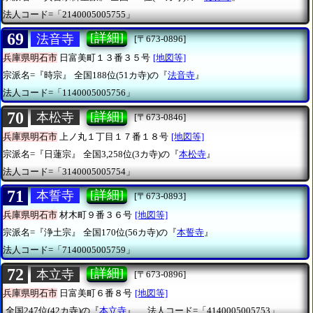
法人コード=「2140005005755」
69
[詳細]
法音寺
[〒673-0896]
兵庫県明石市
日富美町１３番３５号
[地図等]
宗派名=『時宗』
全国188位(51カ寺)の『
法音寺
』
法人コード=「1140005005756」
70
[詳細]
本松寺
[〒673-0846]
兵庫県明石市
上ノ丸１丁目１７番１８号
[地図等]
宗派名=『日蓮宗』
全国3,258位(3カ寺)の『
本松寺
』
法人コード=「3140005005754」
71
[詳細]
本誓寺
[〒673-0893]
兵庫県明石市
材木町９番３６号
[地図等]
宗派名=『浄土宗』
全国170位(56カ寺)の『
本誓寺
』
法人コード=「7140005005759」
72
[詳細]
本立寺
[〒673-0896]
兵庫県明石市
日富美町６番８号
[地図等]
全国247位(42カ寺)の『
本立寺
』
法人コード=「4140005005753」