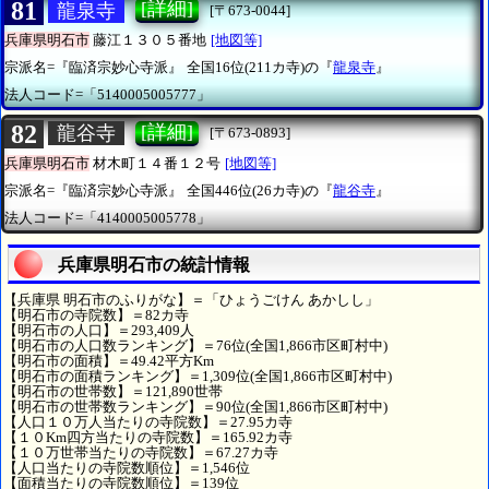
81
[詳細]
龍泉寺
[〒673-0044]
兵庫県明石市
藤江１３０５番地
[地図等]
宗派名=『臨済宗妙心寺派』
全国16位(211カ寺)の『
龍泉寺
』
法人コード=「5140005005777」
82
[詳細]
龍谷寺
[〒673-0893]
兵庫県明石市
材木町１４番１２号
[地図等]
宗派名=『臨済宗妙心寺派』
全国446位(26カ寺)の『
龍谷寺
』
法人コード=「4140005005778」
兵庫県明石市の統計情報
【兵庫県 明石市のふりがな】＝「ひょうごけん あかしし」
【明石市の寺院数】＝82カ寺
【明石市の人口】＝293,409人
【明石市の人口数ランキング】＝76位(全国1,866市区町村中)
【明石市の面積】＝49.42平方Km
【明石市の面積ランキング】＝1,309位(全国1,866市区町村中)
【明石市の世帯数】＝121,890世帯
【明石市の世帯数ランキング】＝90位(全国1,866市区町村中)
【人口１０万人当たりの寺院数】＝27.95カ寺
【１０Km四方当たりの寺院数】＝165.92カ寺
【１０万世帯当たりの寺院数】＝67.27カ寺
【人口当たりの寺院数順位】＝1,546位
【面積当たりの寺院数順位】＝139位