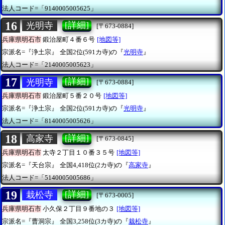
法人コード=「9140005005625」
16
[詳細]
光明寺
[〒673-0884]
兵庫県明石市
鍛治屋町４番６号
[地図等]
宗派名=『浄土宗』
全国2位(591カ寺)の『
光明寺
』
法人コード=「2140005005623」
17
[詳細]
光明寺
[〒673-0884]
兵庫県明石市
鍛治屋町５番２０号
[地図等]
宗派名=『浄土宗』
全国2位(591カ寺)の『
光明寺
』
法人コード=「8140005005626」
18
[詳細]
高家寺
[〒673-0845]
兵庫県明石市
太寺２丁目１０番３５号
[地図等]
宗派名=『天台宗』
全国4,418位(2カ寺)の『
高家寺
』
法人コード=「5140005005686」
19
[詳細]
栽松寺
[〒673-0005]
兵庫県明石市
小久保２丁目９番地の３
[地図等]
宗派名=『曹洞宗』
全国3,258位(3カ寺)の『
栽松寺
』