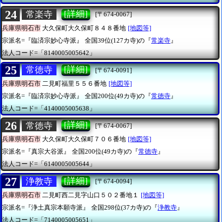
24
[詳細]
常楽寺
[〒674-0067]
兵庫県明石市
大久保町大久保町８４８番地
[地図等]
宗派名=『臨済宗妙心寺派』
全国39位(127カ寺)の『
常楽寺
』
法人コード=「8140005005642」
25
[詳細]
常徳寺
[〒674-0091]
兵庫県明石市
二見町福里５５６番地
[地図等]
宗派名=『臨済宗妙心寺派』
全国200位(49カ寺)の『
常徳寺
』
法人コード=「4140005005638」
26
[詳細]
常徳寺
[〒674-0067]
兵庫県明石市
大久保町大久保町７０６番地
[地図等]
宗派名=『真宗大谷派』
全国200位(49カ寺)の『
常徳寺
』
法人コード=「6140005005644」
27
[詳細]
浄教寺
[〒674-0094]
兵庫県明石市
二見町西二見字山口５０２番地１
[地図等]
宗派名=『浄土真宗本願寺派』
全国298位(37カ寺)の『
浄教寺
』
法人コード=「7140005005651」