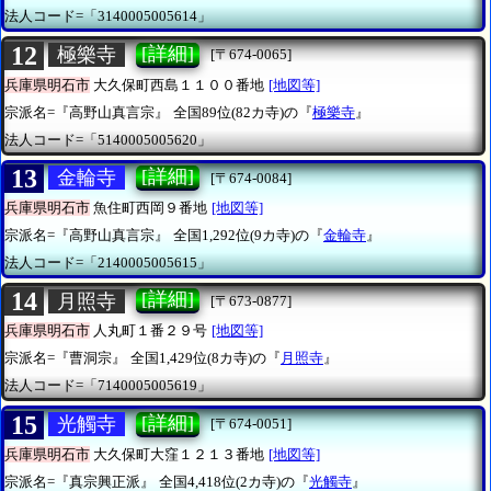
法人コード=「3140005005614」
12
[詳細]
極樂寺
[〒674-0065]
兵庫県明石市
大久保町西島１１００番地
[地図等]
宗派名=『高野山真言宗』
全国89位(82カ寺)の『
極樂寺
』
法人コード=「5140005005620」
13
[詳細]
金輪寺
[〒674-0084]
兵庫県明石市
魚住町西岡９番地
[地図等]
宗派名=『高野山真言宗』
全国1,292位(9カ寺)の『
金輪寺
』
法人コード=「2140005005615」
14
[詳細]
月照寺
[〒673-0877]
兵庫県明石市
人丸町１番２９号
[地図等]
宗派名=『曹洞宗』
全国1,429位(8カ寺)の『
月照寺
』
法人コード=「7140005005619」
15
[詳細]
光觸寺
[〒674-0051]
兵庫県明石市
大久保町大窪１２１３番地
[地図等]
宗派名=『真宗興正派』
全国4,418位(2カ寺)の『
光觸寺
』