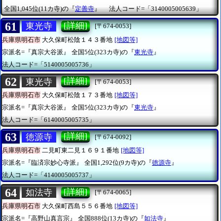
全国1,045位(11カ寺)の『
定善寺
』
法人コード=「3140005005639」
61
[詳細]
東光寺
[〒674-0053]
兵庫県明石市
大久保町松陰１４３番地
[地図等]
宗派名=『真宗大谷派』
全国5位(323カ寺)の『
東光寺
』
法人コード=「5140005005736」
62
[詳細]
東光寺
[〒674-0053]
兵庫県明石市
大久保町松陰１７３番地
[地図等]
宗派名=『真宗大谷派』
全国5位(323カ寺)の『
東光寺
』
法人コード=「6140005005735」
63
[詳細]
徳源寺
[〒674-0092]
兵庫県明石市
二見町東二見１６９１番地
[地図等]
宗派名=『臨済宗妙心寺派』
全国1,292位(9カ寺)の『
徳源寺
』
法人コード=「4140005005737」
64
[詳細]
如法寺
[〒674-0065]
兵庫県明石市
大久保町西島５５６番地
[地図等]
宗派名=『高野山真言宗』
全国888位(13カ寺)の『
如法寺
』