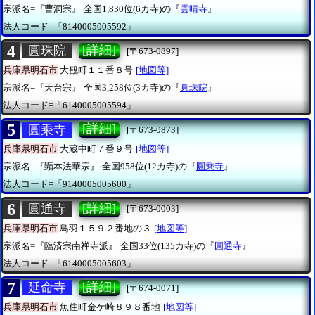
宗派名=『曹洞宗』
全国1,830位(6カ寺)の『
雲晴寺
』
法人コード=「8140005005592」
4
[詳細]
圓珠院
[〒673-0897]
兵庫県明石市
大観町１１番８号
[地図等]
宗派名=『天台宗』
全国3,258位(3カ寺)の『
圓珠院
』
法人コード=「6140005005594」
5
[詳細]
圓乘寺
[〒673-0873]
兵庫県明石市
大蔵中町７番９号
[地図等]
宗派名=『顕本法華宗』
全国958位(12カ寺)の『
圓乘寺
』
法人コード=「9140005005600」
6
[詳細]
圓通寺
[〒673-0003]
兵庫県明石市
鳥羽１５９２番地の３
[地図等]
宗派名=『臨済宗南禅寺派』
全国33位(135カ寺)の『
圓通寺
』
法人コード=「6140005005603」
7
[詳細]
延命寺
[〒674-0071]
兵庫県明石市
魚住町金ケ崎８９８番地
[地図等]