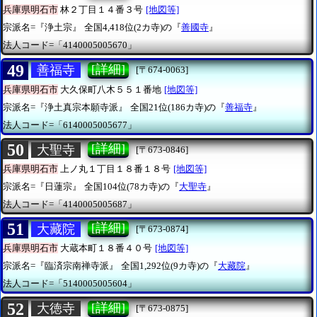
兵庫県明石市
林２丁目１４番３号
[地図等]
宗派名=『浄土宗』
全国4,418位(2カ寺)の『
善國寺
』
法人コード=「4140005005670」
49
[詳細]
善福寺
[〒674-0063]
兵庫県明石市
大久保町八木５５１番地
[地図等]
宗派名=『浄土真宗本願寺派』
全国21位(186カ寺)の『
善福寺
』
法人コード=「6140005005677」
50
[詳細]
大聖寺
[〒673-0846]
兵庫県明石市
上ノ丸１丁目１８番１８号
[地図等]
宗派名=『日蓮宗』
全国104位(78カ寺)の『
大聖寺
』
法人コード=「4140005005687」
51
[詳細]
大藏院
[〒673-0874]
兵庫県明石市
大蔵本町１８番４０号
[地図等]
宗派名=『臨済宗南禅寺派』
全国1,292位(9カ寺)の『
大藏院
』
法人コード=「5140005005604」
52
[詳細]
大徳寺
[〒673-0875]