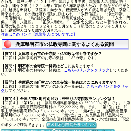
られる。 建暦元年（１２１１年）流罪より５年後、親鸞聖人の流罪が許さ
れる。建保２年（１２１４年）東国での布教活動のため、性信などの門弟と
共に越後を出発し、常陸国に向かう。親鸞聖人が６０歳を過ぎた頃、京都に
帰京される。その後は著作活動に励まられ、「教行信証」、「浄土和讃」、
「高僧和讃」、「唯信鈔文意」、「尊号真像銘文」「愚禿鈔」、「入出二門
偈」「四十八誓願」、「正像末和讃」「一念多念文意」などを著作される。
旧暦の弘長２年（１２６２年）１１月２８日（新暦の１２６３年１月１６
日）親鸞聖人は９０歳で入滅される。
詳細はこのリンク【親鸞聖人について学ぶ】
兵庫県明石市の仏教寺院に関するよくある質問
【質問1】兵庫県明石市の全寺院・仏閣数は何カ寺ですか？
【回答1】兵庫県明石市のお寺の数は、「82カ寺」です。
【質問2】明石市の全寺院一覧表はどこにありますか？
【回答2】明石市のお寺の一覧表は、
こちらのリンクをクリック
してくださ
い。
【質問3】兵庫県の市町村ごとの全寺院一覧表はどこにありますか？
【回答3】兵庫県の市町村ごとのお寺の一覧表は、
こちらのリンクをクリッ
ク
してください。
【質問４】全国の市区町村別10万世帯当りの寺院数ランキングは？
【回答４】「第1位」は、福島県相馬郡飯舘村の『600,000ヶ寺』です。「第
2位」は、福島県双葉郡葛尾村の『22,222.22ヶ寺』です。「第3位」は、和
歌山県伊都郡高野町の『8,378.75ヶ寺』です。「第4位」は、山梨県南巨摩
郡早川町の『5,933.68ヶ寺』です。「第5位」は、奈良県吉野郡黒滝村の
『4,501.61ヶ寺』です。全国の市区町村県別寺院ランキングの詳細は、下記
のボタンで確認できます。
市区町村別寺院数ランキング