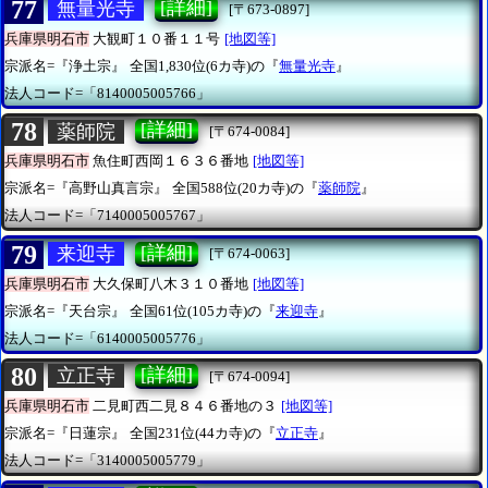
77
[詳細]
無量光寺
[〒673-0897]
兵庫県明石市
大観町１０番１１号
[地図等]
宗派名=『浄土宗』
全国1,830位(6カ寺)の『
無量光寺
』
法人コード=「8140005005766」
78
[詳細]
薬師院
[〒674-0084]
兵庫県明石市
魚住町西岡１６３６番地
[地図等]
宗派名=『高野山真言宗』
全国588位(20カ寺)の『
薬師院
』
法人コード=「7140005005767」
79
[詳細]
来迎寺
[〒674-0063]
兵庫県明石市
大久保町八木３１０番地
[地図等]
宗派名=『天台宗』
全国61位(105カ寺)の『
来迎寺
』
法人コード=「6140005005776」
80
[詳細]
立正寺
[〒674-0094]
兵庫県明石市
二見町西二見８４６番地の３
[地図等]
宗派名=『日蓮宗』
全国231位(44カ寺)の『
立正寺
』
法人コード=「3140005005779」