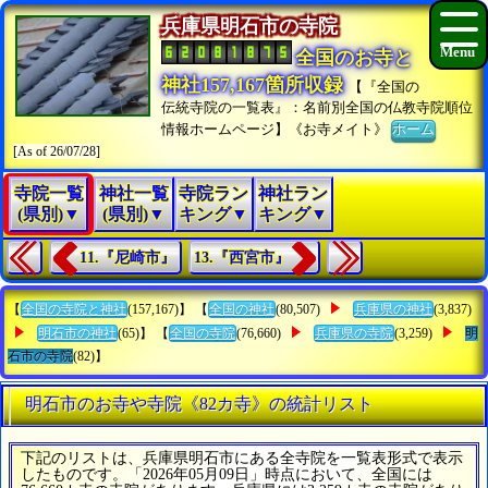
兵庫県明石市の寺院
全国のお寺と
神社157,167箇所収録
【『全国の
伝統寺院の一覧表』：名前別全国の仏教寺院順位
情報ホームページ】《お寺メイト》
ホーム
[As of 26/07/28]
寺院一覧
神社一覧
寺院ラン
神社ラン
(県別)▼
(県別)▼
キング▼
キング▼
11.『尼崎市』
13.『西宮市』
【
全国の寺院と神社
(157,167)】 【
全国の神社
(80,507)
兵庫県の神社
(3,837)
明石市の神社
(65)】 【
全国の寺院
(76,660)
兵庫県の寺院
(3,259)
明
石市の寺院
(82)】
明石市のお寺や寺院《82カ寺》の統計リスト
下記のリストは、兵庫県明石市にある全寺院を一覧表形式で表示
したものです。「2026年05月09日」時点において、全国には