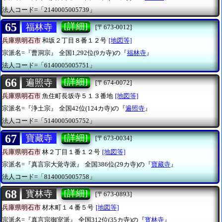
法人コード=「2140005005739」
65
[詳細]
福林寺
[〒673-0012]
兵庫県明石市
和坂２丁目８番１２号
[地図等]
宗派名=『曹洞宗』
全国1,292位(9カ寺)の『
福林寺
』
法人コード=「6140005005751」
66
[詳細]
遍照寺
[〒674-0072]
兵庫県明石市
魚住町長坂寺５１３番地
[地図等]
宗派名=『浄土宗』
全国42位(124カ寺)の『
遍照寺
』
法人コード=「5140005005752」
67
[詳細]
寶藏寺
[〒673-0034]
兵庫県明石市
林２丁目１番１２号
[地図等]
宗派名=『真言宗大覚寺派』
全国386位(29カ寺)の『
寶藏寺
』
法人コード=「8140005005758」
68
[詳細]
寳林寺
[〒673-0893]
兵庫県明石市
材木町１４番５号
[地図等]
宗派名=『真言宗御室派』
全国312位(35カ寺)の『
寳林寺
』