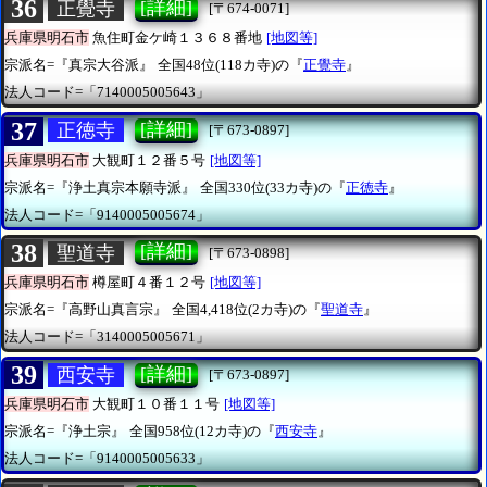
36
[詳細]
正覺寺
[〒674-0071]
兵庫県明石市
魚住町金ケ崎１３６８番地
[地図等]
宗派名=『真宗大谷派』
全国48位(118カ寺)の『
正覺寺
』
法人コード=「7140005005643」
37
[詳細]
正徳寺
[〒673-0897]
兵庫県明石市
大観町１２番５号
[地図等]
宗派名=『浄土真宗本願寺派』
全国330位(33カ寺)の『
正徳寺
』
法人コード=「9140005005674」
38
[詳細]
聖道寺
[〒673-0898]
兵庫県明石市
樽屋町４番１２号
[地図等]
宗派名=『高野山真言宗』
全国4,418位(2カ寺)の『
聖道寺
』
法人コード=「3140005005671」
39
[詳細]
西安寺
[〒673-0897]
兵庫県明石市
大観町１０番１１号
[地図等]
宗派名=『浄土宗』
全国958位(12カ寺)の『
西安寺
』
法人コード=「9140005005633」