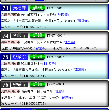
73
[詳細]
満福寺
[〒674-0084]
兵庫県明石市
魚住町西岡１０４０番地
[地図等]
宗派名=『浄土真宗本願寺派』
全国124位(70カ寺)の『
満福寺
』
法人コード=「4140005005761」
74
[詳細]
密嚴寺
[〒674-0094]
兵庫県明石市
二見町西二見２２６番地の４
[地図等]
全国1,616位(7カ寺)の『
密嚴寺
』
法人コード=「2140005005862」
75
[詳細]
密藏院
[〒673-0026]
兵庫県明石市
船上町３番８号
[地図等]
宗派名=『真言宗大覚寺派』
全国588位(20カ寺)の『
密藏院
』
法人コード=「1140005005764」
76
[詳細]
妙栄寺
[〒673-0001]
兵庫県明石市
明南町３丁目３番２号
[地図等]
宗派名=『日蓮宗』
全国671位(18カ寺)の『
妙栄寺
』
法人コード=「9140005005765」