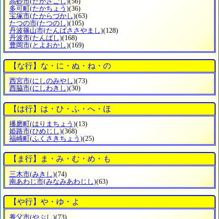
高砂市
(たかさごし)
(56)
多可町
(たかちょう)
(36)
宝塚市
(たからづかし)
(63)
たつの市
(たつのし)
(105)
丹波篠山市
(たんばささやまし)
(128)
丹波市
(たんばし)
(168)
豊岡市
(とよおかし)
(169)
【な行】な・に・ぬ・ね・の
西宮市
(にしのみやし)
(73)
西脇市
(にしわきし)
(30)
【は行】は・ひ・ふ・へ・ほ
播磨町
(はりまちょう)
(13)
姫路市
(ひめじし)
(368)
福崎町
(ふくさきちょう)
(25)
【ま行】ま・み・む・め・も
三木市
(みきし)
(74)
南あわじ市
(みなみあわじし)
(63)
【や行】や・ゆ・よ
養父市
(やぶし)
(73)