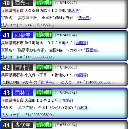
40
[詳細]
西光寺
[〒674-0054]
兵庫県明石市
大久保町西脇４１２番地
[地図等]
宗派名=『真宗興正派』
全国3位(584カ寺)の『
西光寺
』
法人コード=「2140005005631」
41
[詳細]
西福寺
[〒674-0074]
兵庫県明石市
魚住町清水１３７２番地の２
[地図等]
宗派名=『臨済宗妙心寺派』
全国4位(357カ寺)の『
西福寺
』
法人コード=「1140005005632」
42
[詳細]
西明寺
[〒673-0005]
兵庫県明石市
小久保５丁目１１番地の１９
[地図等]
全国200位(49カ寺)の『
西明寺
』
法人コード=「3140005005630」
43
[詳細]
西林寺
[〒673-0872]
兵庫県明石市
大蔵町１１番２２号
[地図等]
宗派名=『単立寺院』
全国148位(63カ寺)の『
西林寺
』
法人コード=「5140005005629」
44
[詳細]
専修寺
[〒673-0034]