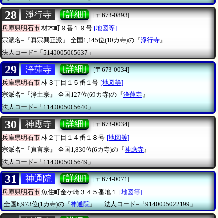
28
[詳細]
淨行寺
[〒673-0893]
兵庫県明石市
材木町９番１９号
[地図等]
宗派名=『真宗興正派』
全国1,145位(10カ寺)の『
淨行寺
』
法人コード=「5140005005637」
29
[詳細]
浄蓮寺
[〒673-0034]
兵庫県明石市
林３丁目１５番１号
[地図等]
宗派名=『浄土宗』
全国127位(69カ寺)の『
浄蓮寺
』
法人コード=「1140005005640」
30
[詳細]
神應寺
[〒673-0034]
兵庫県明石市
林２丁目１４番１８号
[地図等]
宗派名=『真言宗』
全国1,830位(6カ寺)の『
神應寺
』
法人コード=「1140005005649」
31
[詳細]
神通院
[〒674-0071]
兵庫県明石市
魚住町金ケ崎３４５番地１
[地図等]
全国6,973位(1カ寺)の『
神通院
』
法人コード=「9140005022199」