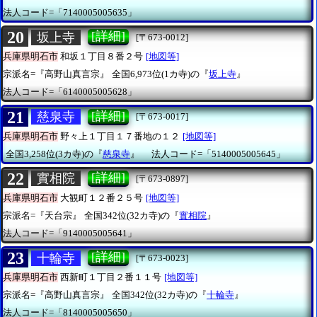
法人コード=「7140005005635」
20
[詳細]
坂上寺
[〒673-0012]
兵庫県明石市
和坂１丁目８番２号
[地図等]
宗派名=『高野山真言宗』
全国6,973位(1カ寺)の『
坂上寺
』
法人コード=「6140005005628」
21
[詳細]
慈泉寺
[〒673-0017]
兵庫県明石市
野々上１丁目１７番地の１２
[地図等]
全国3,258位(3カ寺)の『
慈泉寺
』
法人コード=「5140005005645」
22
[詳細]
實相院
[〒673-0897]
兵庫県明石市
大観町１２番２５号
[地図等]
宗派名=『天台宗』
全国342位(32カ寺)の『
實相院
』
法人コード=「9140005005641」
23
[詳細]
十輪寺
[〒673-0023]
兵庫県明石市
西新町１丁目２番１１号
[地図等]
宗派名=『高野山真言宗』
全国342位(32カ寺)の『
十輪寺
』
法人コード=「8140005005650」