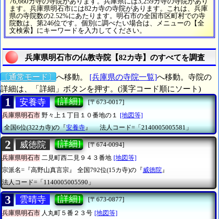
76,660カ寺の寺院があります。兵庫県には3,259カ寺の寺院があり
ます。兵庫県明石市には82カ寺の寺院があります。これは、兵庫
県の寺院数の2.52%にあたります。明石市の全国市区町村での寺
院数は、第246位です。個別に調べたい場合は、メニューの【全
文検索】にキーワードを入力してください。
兵庫県明石市の仏教寺院【82カ寺】のすべてを調査
〔通常モード〕
へ移動。
[兵庫県の寺院一覧]
へ移動。寺院の
詳細は、「詳細」ボタンを押す。(漢字コード順にソート)
1
[詳細]
安養寺
[〒673-0017]
兵庫県明石市
野々上１丁目１０番地の１
[地図等]
全国6位(322カ寺)の『
安養寺
』
法人コード=「2140005005581」
2
[詳細]
威徳院
[〒674-0094]
兵庫県明石市
二見町西二見９４３番地
[地図等]
宗派名=『高野山真言宗』
全国792位(15カ寺)の『
威徳院
』
法人コード=「1140005005590」
3
[詳細]
雲晴寺
[〒673-0877]
兵庫県明石市
人丸町５番２３号
[地図等]