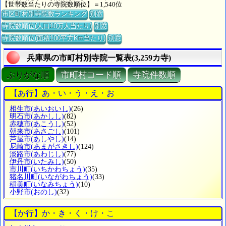
【世帯数当たりの寺院数順位】＝1,540位
市区町村別寺院数ランキング
別窓
寺院数順位(人口10万人当たり)
別窓
寺院数順位(面積100平方Km当たり)
別窓
兵庫県の市町村別寺院一覧表(3,259カ寺)
ぶりがな順
市町村コード順
寺院件数順
【あ行】あ・い・う・え・お
相生市
(あいおいし)
(26)
明石市
(あかしし)
(82)
赤穂市
(あこうし)
(52)
朝来市
(あさごし)
(101)
芦屋市
(あしやし)
(14)
尼崎市
(あまがさきし)
(124)
淡路市
(あわじし)
(77)
伊丹市
(いたみし)
(50)
市川町
(いちかわちょう)
(35)
猪名川町
(いながわちょう)
(33)
稲美町
(いなみちょう)
(10)
小野市
(おのし)
(32)
【か行】か・き・く・け・こ