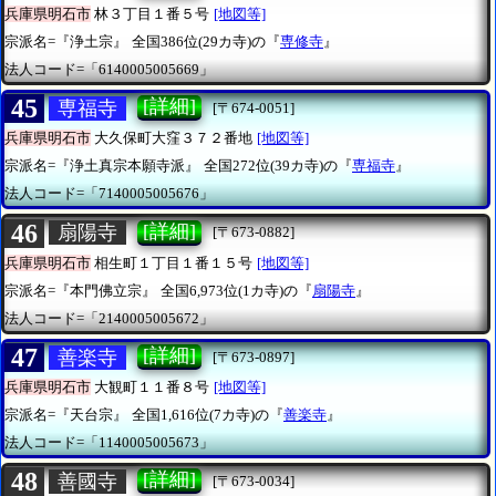
兵庫県明石市
林３丁目１番５号
[地図等]
宗派名=『浄土宗』
全国386位(29カ寺)の『
専修寺
』
法人コード=「6140005005669」
45
[詳細]
専福寺
[〒674-0051]
兵庫県明石市
大久保町大窪３７２番地
[地図等]
宗派名=『浄土真宗本願寺派』
全国272位(39カ寺)の『
専福寺
』
法人コード=「7140005005676」
46
[詳細]
扇陽寺
[〒673-0882]
兵庫県明石市
相生町１丁目１番１５号
[地図等]
宗派名=『本門佛立宗』
全国6,973位(1カ寺)の『
扇陽寺
』
法人コード=「2140005005672」
47
[詳細]
善楽寺
[〒673-0897]
兵庫県明石市
大観町１１番８号
[地図等]
宗派名=『天台宗』
全国1,616位(7カ寺)の『
善楽寺
』
法人コード=「1140005005673」
48
[詳細]
善國寺
[〒673-0034]