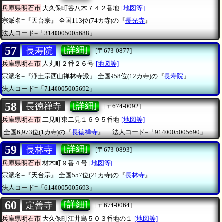
兵庫県明石市
大久保町谷八木７４２番地
[地図等]
宗派名=『天台宗』
全国113位(74カ寺)の『
長光寺
』
法人コード=「3140005005688」
57
[詳細]
長寿院
[〒673-0877]
兵庫県明石市
人丸町２番２６号
[地図等]
宗派名=『浄土宗西山禅林寺派』
全国958位(12カ寺)の『
長寿院
』
法人コード=「7140005005692」
58
[詳細]
長徳禅寺
[〒674-0092]
兵庫県明石市
二見町東二見１６９５番地
[地図等]
全国6,973位(1カ寺)の『
長徳禅寺
』
法人コード=「9140005005690」
59
[詳細]
長林寺
[〒673-0893]
兵庫県明石市
材木町９番４号
[地図等]
宗派名=『天台宗』
全国557位(21カ寺)の『
長林寺
』
法人コード=「6140005005693」
60
[詳細]
定善寺
[〒674-0064]
兵庫県明石市
大久保町江井島５０３番地の１
[地図等]