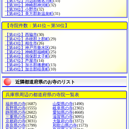
【第37位】川辺郡猪名川町
(33)
【第38位】神崎郡神河町
(32)
【第39位】小野市
(32)
【第40位】美方郡新温泉町
(31)
【寺院件数：第41位～第50位】
【第41位】西脇市
(30)
【第42位】赤穂郡上郡町
(29)
【第43位】相生市
(26)
【第44位】神戸市垂水区
(26)
【第45位】神崎郡福崎町
(25)
【第46位】揖保郡太子町
(20)
【第47位】芦屋市
(14)
【第48位】加古郡播磨町
(13)
【第49位】加古郡稲美町
(10)
近隣都道府県のお寺のリスト
兵庫県周辺の都道府県の寺院一覧表
福井県の寺
(1687)
山梨県の寺
(1490)
長野県の寺
(1555)
岐阜県の寺
(2302)
静岡県の寺
(2602)
愛知県の寺
(4668)
三重県の寺
(2342)
滋賀県の寺
(3095)
京都府の寺
(3031)
大阪府の寺
(3372)
奈良県の寺
(1799)
和歌山県の寺
(1573)