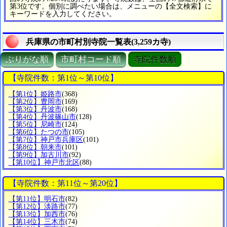
第3位です。個別に調べたい場合は、メニューの【全文検索】に
キーワードを入力してください。
兵庫県の市町村別寺院一覧表(3,259カ寺)
ぶりがな順
市町村コード順
寺院件数順
【寺院件数：第1位～第10位】
【第1位】姫路市
(368)
【第2位】豊岡市
(169)
【第3位】丹波市
(168)
【第4位】丹波篠山市
(128)
【第5位】尼崎市
(124)
【第6位】たつの市
(105)
【第7位】神戸市兵庫区
(101)
【第8位】朝来市
(101)
【第9位】加古川市
(92)
【第10位】神戸市北区
(88)
【寺院件数：第11位～第20位】
【第11位】明石市
(82)
【第12位】淡路市
(77)
【第13位】加西市
(76)
【第14位】三木市
(74)