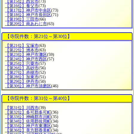
【第15位】西宮市
(73)
【第16位】養父市
(73)
【第17位】神戸市中央区
(73)
【第18位】神戸市長田区
(71)
【第19位】三田市
(66)
【第20位】南あわじ市
(63)
【寺院件数：第21位～第30位】
【第21位】宝塚市
(63)
【第22位】洲本市
(63)
【第23位】神戸市灘区
(59)
【第24位】神戸市西区
(57)
【第25位】宍粟市
(57)
【第26位】高砂市
(56)
【第27位】赤穂市
(52)
【第28位】加東市
(51)
【第29位】伊丹市
(50)
【第30位】神戸市須磨区
(46)
【寺院件数：第31位～第40位】
【第31位】川西市
(39)
【第32位】多可郡多可町
(36)
【第33位】神崎郡市川町
(35)
【第34位】佐用郡佐用町
(34)
【第35位】神戸市東灘区
(34)
【第36位】美方郡香美町
(34)