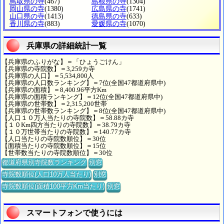
鳥取県の寺
(467)
島根県の寺
(1304)
岡山県の寺
(1380)
広島県の寺
(1741)
山口県の寺
(1413)
徳島県の寺
(633)
香川県の寺
(883)
愛媛県の寺
(1070)
兵庫県の詳細統計一覧
【兵庫県のふりがな】＝「ひょうごけん」
【兵庫県の寺院数】＝3,259カ寺
【兵庫県の人口】＝5,534,800人
【兵庫県の人口数ランキング】＝7位(全国47都道府県中)
【兵庫県の面積】＝8,400.96平方Km
【兵庫県の面積ランキング】＝12位(全国47都道府県中)
【兵庫県の世帯数】＝2,315,200世帯
【兵庫県の世帯数ランキング】＝8位(全国47都道府県中)
【人口１０万人当たりの寺院数】＝58.88カ寺
【１０Km四方当たりの寺院数】＝38.79カ寺
【１０万世帯当たりの寺院数】＝140.77カ寺
【人口当たりの寺院数順位】＝30位
【面積当たりの寺院数順位】＝15位
【世帯数当たりの寺院数順位】＝30位
都道府県別寺院数ランキング
別窓
寺院数順位(人口10万人当たり)
別窓
寺院数順位(面積100平方Km当たり)
別窓
スマートフォンで使うには