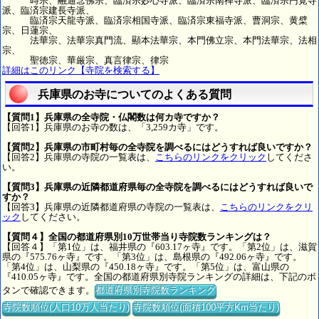
時宗、融通念佛宗、臨済宗妙心寺派、臨済宗南禅寺派、臨済宗円覚寺
派、臨済宗建長寺派、
臨済宗天龍寺派、臨済宗相国寺派、臨済宗東福寺派、曹洞宗、黄檗
宗、日蓮宗、
法華宗、法華宗真門流、顯本法華宗、本門佛立宗、本門法華宗、法相
宗、
聖徳宗、華厳宗、真言律宗、律宗
詳細はこのリンク【寺院を検索する】
兵庫県のお寺についてのよくある質問
【質問1】兵庫県の全寺院・仏閣数は何カ寺ですか？
【回答1】兵庫県のお寺の数は、「3,259カ寺」です。
【質問2】兵庫県の市町村毎の全寺院を調べるにはどうすれば良いですか？
【回答2】兵庫県の寺院の一覧表は、
こちらのリンクをクリック
してくださ
い。
【質問3】兵庫県の近隣都道府県毎の全寺院を調べるにはどうすれば良いで
すか？
【回答3】兵庫県の近隣都道府県の寺院の一覧表は、
こちらのリンクをクリ
ック
してください。
【質問４】全国の都道府県別10万世帯当り寺院数ランキングは？
【回答４】「第1位」は、福井県の『603.17ヶ寺』です。「第2位」は、滋賀
県の『575.76ヶ寺』です。「第3位」は、島根県の『492.06ヶ寺』です。
「第4位」は、山梨県の『450.18ヶ寺』です。「第5位」は、富山県の
『410.05ヶ寺』です。全国の都道府県別寺院ランキングの詳細は、下記のボ
タンで確認できます。
都道府県別寺院数ランキング
寺院数順位(人口10万人当たり)
寺院数順位(面積100平方Km当たり)