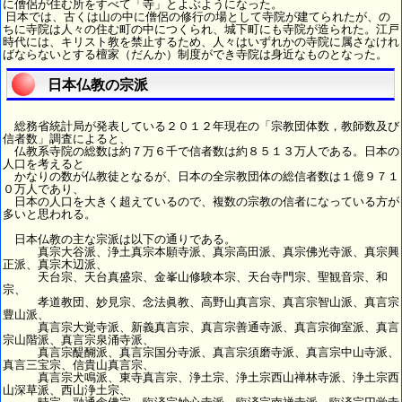
に僧侶が住む所をすべて「寺」とよぶようになった。
日本では、古くは山の中に僧侶の修行の場として寺院が建てられたが、の
ちに寺院は人々の住む町の中につくられ、城下町にも寺院が造られた。江戸
時代には、キリスト教を禁止するため、人々はいずれかの寺院に属さなけれ
ばならないとする檀家（だんか）制度ができ寺院は身近なものとなった。
日本仏教の宗派
総務省統計局が発表している２０１２年現在の「宗教団体数，教師数及び
信者数」調査によると、
仏教系寺院の総数は約７万６千で信者数は約８５１３万人である。日本の
人口を考えると
かなりの数が仏教徒となるが、日本の全宗教団体の総信者数は１億９７１
０万人であり、
日本の人口を大きく超えているので、複数の宗教の信者になっている方が
多いと思われる。
日本仏教の主な宗派は以下の通りである。
真宗大谷派、浄土真宗本願寺派、真宗高田派、真宗佛光寺派、真宗興
正派、真宗木辺派、
天台宗、天台真盛宗、金峯山修験本宗、天台寺門宗、聖観音宗、和
宗、
孝道教団、妙見宗、念法眞教、高野山真言宗、真言宗智山派、真言宗
豊山派、
真言宗大覚寺派、新義真言宗、真言宗善通寺派、真言宗御室派、真言
宗山階派、真言宗泉涌寺派、
真言宗醍醐派、真言宗国分寺派、真言宗須磨寺派、真言宗中山寺派、
真言三宝宗、信貴山真言宗、
真言宗犬鳴派、東寺真言宗、浄土宗、浄土宗西山禅林寺派、浄土宗西
山深草派、西山浄土宗、