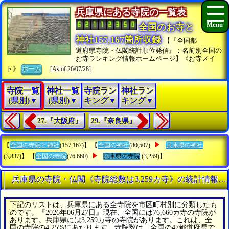
兵庫県にある寺院の一覧表
全国のお寺と
神社157,167箇所収録
【『全国都
道府県寺院・仏閣統計順位発信』：名前別全国の
お寺ランキング情報ホームページ】《お寺メイ
ト》
ホーム
[As of 26/07/28]
寺院一覧
神社一覧
寺院ラン
神社ラン
(県別)▼
(県別)▼
キング▼
キング▼
27.『大阪府』
29.『奈良県』
【
全国の寺院と神社
(157,167)】 【
全国の神社
(80,507)
兵庫県の神社
(3,837)】 【
全国の寺院
(76,660)
兵庫県の寺院
(3,259)】
兵庫県の寺院・仏閣《寺院総数は3,259カ寺》の統計情報一
下記のリストは、兵庫県にある全寺院を市区町村別に分類したも
のです。『2026年06月27日』現在、全国には76,660カ寺の寺院が
あります。兵庫県には3,259カ寺の寺院があります。これは、全
国の寺院の4.25%にあたります。寺院数は、全国の47都道府県で