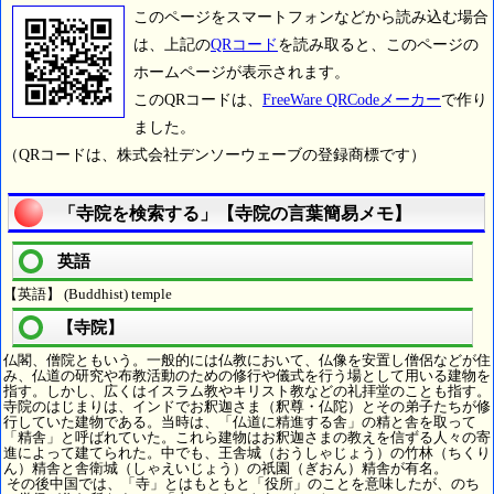
このページをスマートフォンなどから読み込む場合
は、上記の
QRコード
を読み取ると、このページの
ホームページが表示されます。
このQRコードは、
FreeWare QRCodeメーカー
で作り
ました。
（QRコードは、株式会社デンソーウェーブの登録商標です）
「寺院を検索する」【寺院の言葉簡易メモ】
英語
【英語】 (Buddhist) temple
【寺院】
仏閣、僧院ともいう。一般的には仏教において、仏像を安置し僧侶などが住
み、仏道の研究や布教活動のための修行や儀式を行う場として用いる建物を
指す。しかし、広くはイスラム教やキリスト教などの礼拝堂のことも指す。
寺院のはじまりは、インドでお釈迦さま（釈尊・仏陀）とその弟子たちが修
行していた建物である。当時は、「仏道に精進する舎」の精と舎を取って
「精舎」と呼ばれていた。これら建物はお釈迦さまの教えを信ずる人々の寄
進によって建てられた。中でも、王舎城（おうしゃじょう）の竹林（ちくり
ん）精舎と舎衛城（しゃえいじょう）の祇園（ぎおん）精舎が有名。
その後中国では、「寺」とはもともと「役所」のことを意味したが、のち