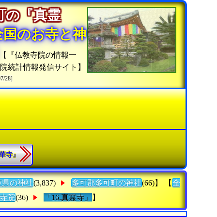
町の『真霊
全国のお寺と神
【『仏教寺院の情報一
寺院統計情報発信サイト】
07/28]
蓮華寺』
庫県の神社
(3,837)
多可郡多可町の神社
(66)】 【
全
寺院
(36)
「16.真霊寺」
】