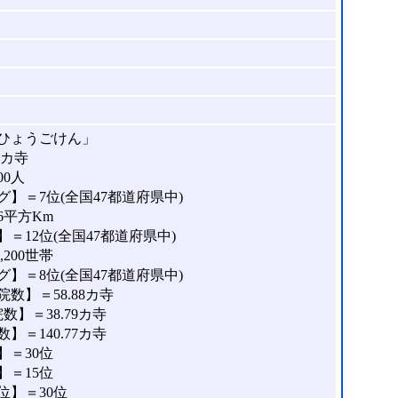
ひょうごけん」
9カ寺
00人
】＝7位(全国47都道府県中)
6平方Km
＝12位(全国47都道府県中)
200世帯
】＝8位(全国47都道府県中)
数】＝58.88カ寺
】＝38.79カ寺
＝140.77カ寺
＝30位
＝15位
位】＝30位