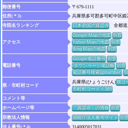
郵便番号
〒679-1111
住所(＊3)
兵庫県多可郡多可町中区鍛
寺院名ランキング
日本全国の真霊寺
全都道府
Google Mapの地図
別窓
アクセス
Yahoo Mapの地図
別窓
Bing Mapの地図
別窓
Google電話番号
別窓
電話番号
iタウンページ電話帳
別窓
電話番号検索(jpnumber)
別
兵庫県(ひょうごけん)
県コー
県・市町村コード
市町村コード = 365
コメント等
ホームページ等
「真霊寺」の情報
別窓
宗教法人情報
国税庁法人番号サイト
別
法人番号(＊4)
3140005017031