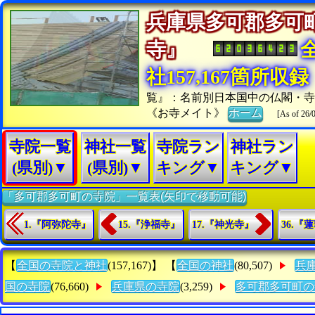
兵庫県多可郡多可
寺』
社157,167箇所収録
覧』：名前別日本国中の仏閣・
《お寺メイト》
ホーム
[As of 26/
寺院一覧
神社一覧
寺院ラン
神社ラン
(県別)▼
(県別)▼
キング▼
キング▼
「多可郡多可町の寺院」一覧表(矢印で移動可能)
1.『阿弥陀寺』
15.『浄福寺』
17.『神光寺』
36.『
【
全国の寺院と神社
(157,167)】 【
全国の神社
(80,507)
兵
国の寺院
(76,660)
兵庫県の寺院
(3,259)
多可郡多可町の