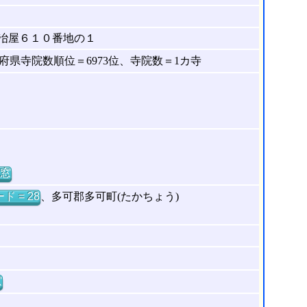
冶屋６１０番地の１
県寺院数順位＝6973位、寺院数＝1カ寺
窓
ド = 28
、多可郡多可町(たかちょう)
窓