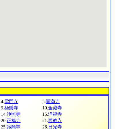
4.
雲門寺
5.
圓満寺
9.
極樂寺
10.
金藏寺
14.
浄照寺
15.
浄福寺
20.
正福寺
21.
西教寺
25.
諦願寺
26.
日光寺