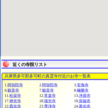
近くの寺院リスト
兵庫県多可郡多可町の真霊寺付近のお寺一覧表
1.
阿弥陀寺
2.
阿弥陀寺
3.
安海寺
6.
観音寺
7.
観音寺
8.
極樂寺
11.
松栄寺
12.
常楽寺
13.
浄居寺
17.
神光寺
18.
瑞光寺
19.
崇福寺
22.
西光寺
23.
専浄寺
24.
善光寺