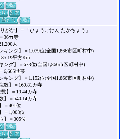
グ
別窓
り)
別窓
m当たり)
別窓
ふりがな】＝「ひょうごけん たかちょう」
36カ寺
,200人
ング】＝1,079位(全国1,866市区町村中)
5.19平方Km
グ】＝673位(全国1,866市区町村中)
,665世帯
ング】＝1,152位(全国1,866市区町村中)
】＝169.81カ寺
】＝19.44カ寺
＝540.14カ寺
＝401位
1,008位
】＝305位
グ
別窓
り)
別窓