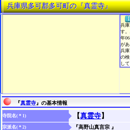
兵庫県多可郡多可町の『真霊寺』
【
兵庫
す。
年0
があ
兵庫
の検
して
『
真霊寺
』の基本情報
【
真霊寺
】
寺院名(＊1)
『高野山真言宗 』
宗派名(＊2)