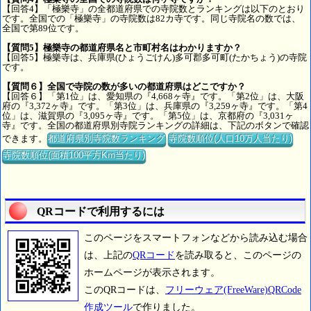
【回答4】「極樂寺」の全都道府県での寺院数とランキングは以下のとおり
です。全国での「極樂寺」の寺院数は82カ寺です。同じ寺院名の数では、
全国で第89位です。
【質問5】極樂寺の都道府県名と市町村名はわかりますか？
【回答5】極樂寺は、兵庫県(ひょうごけん)多可郡多可町(たかちょう)の寺院
です。
【質問６】全国で寺院の数が多いの都道府県はどこですか？
【回答６】「第1位」は、愛知県の『4,668ヶ寺』です。「第2位」は、大阪
府の『3,372ヶ寺』です。「第3位」は、兵庫県の『3,259ヶ寺』です。「第4
位」は、滋賀県の『3,095ヶ寺』です。「第5位」は、京都府の『3,031ヶ
寺』です。全国の都道府県別寺院ランキングの詳細は、下記のボタンで確認
できます。
都道府県別寺院数ランキング
寺院数順位(人口10万人当たり)
寺院数順位(面積100平方Km当たり)
QRコードで利用するには
このページをスマートフォンなどから読み込む場合
は、上記の
QRコード
を読み取ると、このページの
ホームページが表示されます。
このQRコードは、
フリーウェア(FreeWare)QRCode
作成ツール
で作りました。