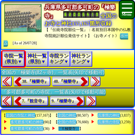
兵庫県多可郡多可町の『極樂
寺』
全国の
お寺と神社157,167箇所収録
【『伝統寺院順位一覧』：名前別日本国中の仏教
寺院統計順位発信サイト】《お寺メイト》
ホー
ム
[As of 26/07/28]
寺院一覧
神社一覧
寺院ラン
神社ラン
(県別)▼
(県別)▼
キング▼
キング▼
全国の「極樂寺(82ヶ寺)」一覧表(矢印で移動可)
38.『極樂寺』
40.『極樂寺』
「多可郡多可町の寺院」一覧表(矢印で移動可能)
7.『観音寺』
9.『極樂寺』
【
全国の寺院と神社
(157,167)】 【
全国の神社
(80,507)
兵庫県の神社
(3,837)
多可郡多可町の神社
(66)】 【
全国の寺院
(76,660)
兵庫県の寺院
(3,259)
多可郡多可町の寺院
(36)
「8.極樂寺」
】