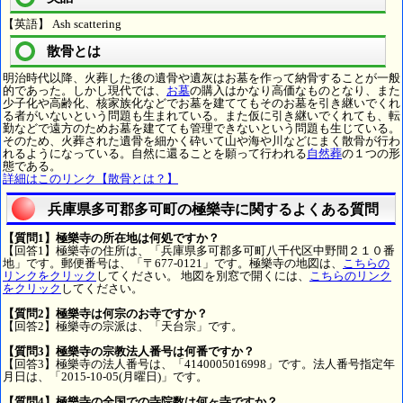
【英語】 Ash scattering
散骨とは
明治時代以降、火葬した後の遺骨や遺灰はお墓を作って納骨することが一般
的であった。しかし現代では、
お墓
の購入はかなり高価なものとなり、また
少子化や高齢化、核家族化などでお墓を建ててもそのお墓を引き継いでくれ
る者がいないという問題も生まれている。また仮に引き継いでくれても、転
勤などで遠方のためお墓を建てても管理できないという問題も生じている。
そのため、火葬された遺骨を細かく砕いて山や海や川などにまく散骨が行わ
れるようになっている。自然に還ることを願って行われる
自然葬
の１つの形
態である。
詳細はこのリンク【散骨とは？】
兵庫県多可郡多可町の極樂寺に関するよくある質問
【質問1】極樂寺の所在地は何処ですか？
【回答1】極樂寺の住所は、「兵庫県多可郡多可町八千代区中野間２１０番
地」です。郵便番号は、「〒677-0121」です。極樂寺の地図は、
こちらの
リンクをクリック
してください。 地図を別窓で開くには、
こちらのリンク
をクリック
してください。
【質問2】極樂寺は何宗のお寺ですか？
【回答2】極樂寺の宗派は、「天台宗」です。
【質問3】極樂寺の宗教法人番号は何番ですか？
【回答3】極樂寺の法人番号は、「4140005016998」です。法人番号指定年
月日は、「2015-10-05(月曜日)」です。
【質問4】極樂寺の全国での寺院数は何ヶ寺ですか？