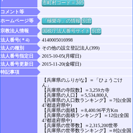
市町村コード = 365
コメント等
ホームページ等
「極樂寺」の情報
別窓
宗教法人情報
国税庁法人番号サイト
別窓
法人番号(＊4)
4140005016998
法人の種別
その他の設立登記法人(399)
法人番号指定日
2015-10-05(月曜日)
法人番号更新日
2015-11-20(金曜日)
特記事項
【兵庫県のふりがな】＝「ひょうごけ
ん」
【兵庫県の寺院数】＝3,259カ寺
【兵庫県の人口】＝5,534,800人
【兵庫県の人口数ランキング】＝7位(全国
47都道府県中)
【兵庫県の面積】＝8,400.96平方Km
【兵庫県の面積ランキング】＝12位(全国
47都道府県中)
【兵庫県の世帯数】＝2,315,200世帯
【兵庫県の世帯数ランキング】＝8位(全国