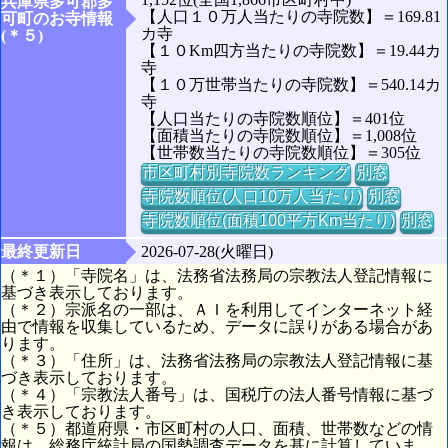
兵庫県多可郡多
【人口１０万人当たりの寺院数】＝169.81
可町のお寺情報
カ寺
(＊５)
【１０Km四方当たりの寺院数】＝19.44カ
寺
【１０万世帯当たりの寺院数】＝540.14カ
寺
【人口当たりの寺院数順位】＝401位
【面積当たりの寺院数順位】＝1,008位
【世帯数当たりの寺院数順位】＝305位
市区町村別寺院数ランキング
別窓
寺院数順位(人口10万人当たり)
別窓
寺院数順位(面積100平方Km当たり)
別窓
最終更新日
2026-07-28(火曜日)
（＊１）「寺院名」は、法務省法務局の宗教法人登記情報に
基づき表示しております。
（＊２）宗派名の一部は、ＡＩを利用してインターネット経
由で情報を収集しているため、データに誤りがある場合があ
ります。
（＊３）「住所」は、法務省法務局の宗教法人登記情報に基
づき表示しております。
（＊４）「宗教法人番号」は、国税庁の法人番号情報に基づ
き表示しております。
（＊５）都道府県・市区町村の人口、面積、世帯数などの情
報は、総務庁統計局の国勢調査データを基に計算していま