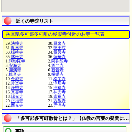
近くの寺院リスト
兵庫県多可郡多可町の極樂寺付近のお寺一覧表
29.
法幢寺
30.
鳳泉寺
31.
鳳凰寺
32.
藥王院
33.
楊柳寺
34.
量興寺
35.
林松寺
36.
蓮華寺
1.
阿弥陀寺
2.
阿弥陀寺
3.
安海寺
4.
雲門寺
5.
圓満寺
6.
観音寺
7.
観音寺
9.
極樂寺
10.
金藏寺
11.
松栄寺
12.
常楽寺
13.
浄居寺
14.
浄照寺
15.
浄福寺
16.
真霊寺
17.
神光寺
18.
瑞光寺
19.
崇福寺
20.
正福寺
21.
西教寺
22.
西光寺
23.
専浄寺
「多可郡多可町散骨とは？」【仏教の言葉の疑問に答
英語