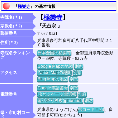
『
極樂寺
』の基本情報
【
極樂寺
】
寺院名(＊1)
『天台宗 』
宗派名(＊2)
郵便番号
〒677-0121
兵庫県多可郡多可町八千代区中野間２１
住所(＊3)
０番地
寺院名ランキン
日本全国の極樂寺
全都道府県寺院数順
グ
位＝89位、寺院数＝82カ寺
Google Mapの地図
別窓
アクセス
Yahoo Mapの地図
別窓
Bing Mapの地図
別窓
Google電話番号
別窓
電話番号
iタウンページ電話帳
別窓
電話番号検索(jpnumber)
別窓
兵庫県(ひょうごけん)
県コード = 28
、多
県・市町村コー
可郡多可町(たかちょう)
ド