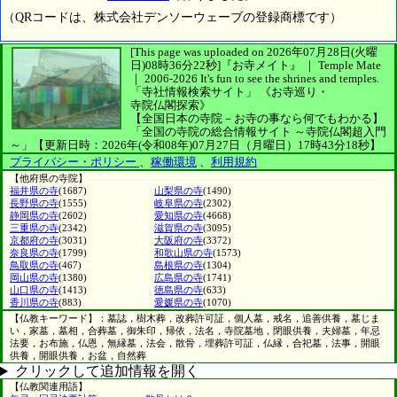
（QRコードは、株式会社デンソーウェーブの登録商標です）
[This page was uploaded on 2026年07月28日(火曜
日)08時36分22秒]
『お寺メイト』 ｜ Temple Mate
｜
2006-2026
It's fun to see
the shrines and temples.
「寺社情報検索サイト」
《お寺巡り・
寺院仏閣探索》
【全国日本の寺院－お寺の事なら何でもわかる】
「全国の寺院の総合情報サイト ～寺院仏閣超入門
～」
【更新日時：2026年(令和08年)07月27日（月曜日）17時43分18秒】
プライバシー・ポリシー
、
稼働環境
、
利用規約
【他府県の寺院】
福井県の寺
(1687)
山梨県の寺
(1490)
長野県の寺
(1555)
岐阜県の寺
(2302)
静岡県の寺
(2602)
愛知県の寺
(4668)
三重県の寺
(2342)
滋賀県の寺
(3095)
京都府の寺
(3031)
大阪府の寺
(3372)
奈良県の寺
(1799)
和歌山県の寺
(1573)
鳥取県の寺
(467)
島根県の寺
(1304)
岡山県の寺
(1380)
広島県の寺
(1741)
山口県の寺
(1413)
徳島県の寺
(633)
香川県の寺
(883)
愛媛県の寺
(1070)
【仏教キーワード】：墓誌，樹木葬，改葬許可証，個人墓，戒名，追善供養，墓じま
い，家墓，墓相，合葬墓，御朱印，帰依，法名，寺院墓地，閉眼供養，夫婦墓，年忌
法要，お布施，仏恩，無縁墓，法会，散骨，埋葬許可証，仏縁，合祀墓，法事，開眼
供養，開眼供養，お盆，自然葬
クリックして追加情報を開く
【仏教関連用語】