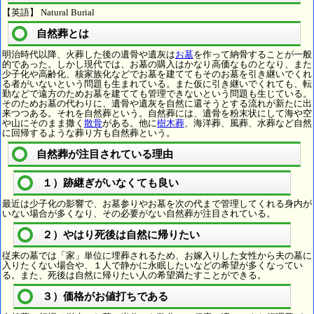
【英語】 Natural Burial
自然葬とは
明治時代以降、火葬した後の遺骨や遺灰は
お墓
を作って納骨することが一般
的であった。しかし現代では、お墓の購入はかなり高価なものとなり、また
少子化や高齢化、核家族化などでお墓を建ててもそのお墓を引き継いでくれ
る者がいないという問題も生まれている。また仮に引き継いでくれても、転
勤などで遠方のためお墓を建てても管理できないという問題も生じている。
そのためお墓の代わりに、遺骨や遺灰を自然に還そうとする流れが新たに出
来つつある。それを自然葬という。自然葬には、遺骨を粉末状にして海や空
や山にそのまま撒く
散骨
がある。他に
樹木葬
、海洋葬、風葬、水葬など自然
に回帰するような葬り方も自然葬という。
自然葬が注目されている理由
１）跡継ぎがいなくても良い
最近は少子化の影響で、お墓参りやお墓を次の代まで管理してくれる身内が
いない場合が多くなり、その必要がない自然葬が注目されている。
２）やはり死後は自然に帰りたい
従来の墓では「家」単位に埋葬されるため、お嫁入りした女性から夫の墓に
入りたくない場合や、１人で静かに永眠したいなどの希望が多くなってい
る。また、死後は自然に帰りたい人の希望満たすことができる。
３）価格がお値打ちである