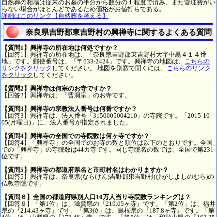
自然葬の相場は従来のお墓の半分から数分の１程度で済み、また管理費がい
らない場合がほとんどであるため価格がお値打ちである。
詳細はこのリンク【自然葬を考える】
奈良県吉野郡東吉野村の興禅寺に関するよくある質問
【質問1】興禅寺の所在地は何処ですか？
【回答1】興禅寺の所在地は、「奈良県吉野郡東吉野村大字中黒４１４番
地」です。郵便番号は、「〒633-2424」です。興禅寺の地図は、
こちらの
リンクをクリック
してください。 地図を別窓で開くには、
こちらのリンク
をクリック
してください。
【質問2】興禅寺は何宗のお寺ですか？
【回答2】興禅寺は、「曹洞宗」のお寺です。
【質問3】興禅寺の宗教法人番号は何番ですか？
【回答3】興禅寺は、法人番号「3150005004210」の寺院です。「2015-10-
05(月曜日)」に、法人番号が指定されました。
【質問4】興禅寺の全国での寺院数は何ヶ寺ですか？
【回答4】「興禅寺」の全国でのお寺の数と順位は以下のとおりです。全国
での「興禅寺」の寺院数は44カ寺です。同じ寺院名の数では、全国で第231
位です。
【質問5】興禅寺の都道府県名と市町村名はわかりますか？
【回答5】興禅寺は、奈良県(ならけん)吉野郡東吉野村(ひがしよしのむら)の
仏教寺院です。
【質問６】全国の都道府県別人口10万人当り寺院数ランキングは？
【回答６】「第1位」は、滋賀県の『219.05ヶ寺』です。「第2位」は、福井
県の『214.43ヶ寺』です。「第3位」は、島根県の『187.8ヶ寺』です。「第