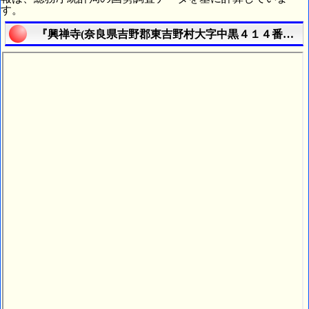
す。
『興禅寺(奈良県吉野郡東吉野村大字中黒４１４番地)