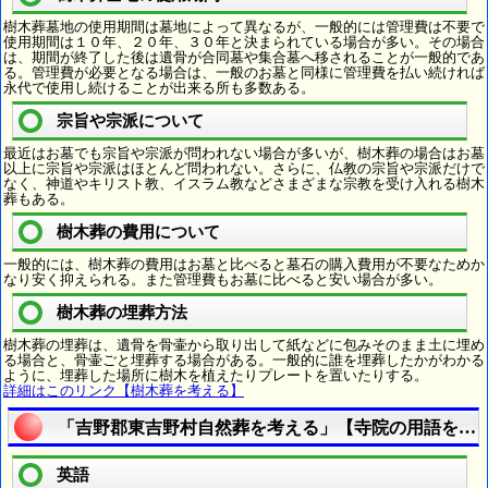
樹木葬墓地の使用期間は墓地によって異なるが、一般的には管理費は不要で
使用期間は１０年、２０年、３０年と決まられている場合が多い。その場合
は、期間が終了した後は遺骨が合同墓や集合墓へ移されることが一般的であ
る。管理費が必要となる場合は、一般のお墓と同様に管理費を払い続ければ
永代で使用し続けることが出来る所も多数ある。
宗旨や宗派について
最近はお墓でも宗旨や宗派が問われない場合が多いが、樹木葬の場合はお墓
以上に宗旨や宗派はほとんど問われない。さらに、仏教の宗旨や宗派だけで
なく、神道やキリスト教、イスラム教などさまざまな宗教を受け入れる樹木
葬もある。
樹木葬の費用について
一般的には、樹木葬の費用はお墓と比べると墓石の購入費用が不要なためか
なり安く抑えられる。また管理費もお墓に比べると安い場合が多い。
樹木葬の埋葬方法
樹木葬の埋葬は、遺骨を骨壷から取り出して紙などに包みそのまま土に埋め
る場合と、骨壷ごと埋葬する場合がある。一般的に誰を埋葬したかがわかる
ように、埋葬した場所に樹木を植えたりプレートを置いたりする。
詳細はこのリンク【樹木葬を考える】
「吉野郡東吉野村自然葬を考える」【寺院の用語を知
英語