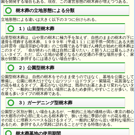
園を開発する場合もある。現在、この運営形態の樹木葬が増えつつある。
樹木葬の立地形態による分類
立地形態による違いは大きく以下の３つに分けられる。
１）山里型樹木葬
山里型樹木葬は、山や里の樹木に極力手を加えず、自然のままの樹木の下に
遺骨を埋葬する樹木葬。１９９９年（平成１１）に岩手県一関市にある大慈
山祥雲寺（臨済宗妙心寺派）のご住職である千坂げん峰氏が始めた樹木葬は
このタイプ。「命が終わった後は自然に還りたい」と願う人には最もふさわ
しいタイプ。ただ、広い土地が必要となるため交通の不便な場所が多く、家
族が頻繁に参拝するには適さない場合が多い。
２）公園型樹木葬
公園型樹木葬は、自然の樹木をそのまま使うのではなく、墓地を公園として
整備し、公園に樹木だけでなく山ツツジ・山ドウダン・紫陽花・花菖蒲など
の花を植えるタイプ。墓石がない以外は、既存のお墓とあまり変わらないタ
イプで、一般的に利便性の良い場所にあるため参拝しやすいことが多い。現
在最も多いタイプの樹木葬である。
３）ガーデニング型樹木葬
公園型と区別が難しい場合もあるが、一般的に土地の価格が高い東京の都心
や大都市の中心部に見られる樹木葬で、狭い土地に季節の折々の花を植え、
その近くに埋葬スペースを設けるタイプ。一般的に駅から近い便利な場所に
あるため、参拝する人が気軽に訪れることができる特徴がある。
樹木葬墓地の使用期間