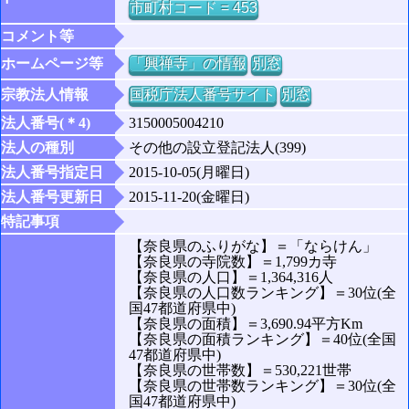
市町村コード = 453
コメント等
ホームページ等
「興禅寺」の情報
別窓
宗教法人情報
国税庁法人番号サイト
別窓
法人番号(＊4)
3150005004210
法人の種別
その他の設立登記法人(399)
法人番号指定日
2015-10-05(月曜日)
法人番号更新日
2015-11-20(金曜日)
特記事項
【奈良県のふりがな】＝「ならけん」
【奈良県の寺院数】＝1,799カ寺
【奈良県の人口】＝1,364,316人
【奈良県の人口数ランキング】＝30位(全
国47都道府県中)
【奈良県の面積】＝3,690.94平方Km
【奈良県の面積ランキング】＝40位(全国
47都道府県中)
【奈良県の世帯数】＝530,221世帯
【奈良県の世帯数ランキング】＝30位(全
国47都道府県中)