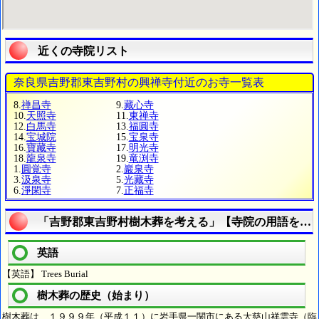
近くの寺院リスト
奈良県吉野郡東吉野村の興禅寺付近のお寺一覧表
8.
禅昌寺
9.
藏心寺
10.
天照寺
11.
東禅寺
12.
白馬寺
13.
福圓寺
14.
宝城院
15.
宝泉寺
16.
寶藏寺
17.
明光寺
18.
龍泉寺
19.
竜渕寺
1.
圓覚寺
2.
巖泉寺
3.
汲泉寺
5.
光藏寺
6.
淨閑寺
7.
正福寺
「吉野郡東吉野村樹木葬を考える」【寺院の用語を知
英語
【英語】 Trees Burial
樹木葬の歴史（始まり）
樹木葬は、１９９９年（平成１１）に岩手県一関市にある大慈山祥雲寺（臨