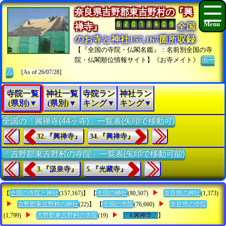
奈良県吉野郡東吉野村の『興
禅寺』
全国
のお寺と神社157,167箇所収録
【『全国の寺院・仏閣名鑑』：名前別全国の寺
院・仏閣順位情報サイト】《お寺メイト》
ホー
ム
[As of 26/07/28]
寺院一覧
神社一覧
寺院ラン
神社ラン
(県別)▼
(県別)▼
キング▼
キング▼
全国の「興禅寺(44ヶ寺)」一覧表(矢印で移動可)
32.『興禅寺』
34.『興禅寺』
「吉野郡東吉野村の寺院」一覧表(矢印で移動可能)
3.『汲泉寺』
5.『光藏寺』
【
全国の寺院と神社
(157,167)】 【
全国の神社
(80,507)
奈良県の神社
(1,373)
吉野郡東吉野村の神社
(22)】 【
全国の寺院
(76,660)
奈良県の寺院
(1,799)
吉野郡東吉野村の寺院
(19)
「4.興禅寺」
】