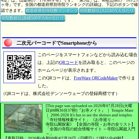
4位」は、山梨県の『178.46ヶ寺』です。「第5位」は、和歌山県の『163.25
ヶ寺』です。全国の都道府県別寺院ランキングの詳細は、下記のボタンで確
認できます。
都道府県別寺院数ランキング
寺院数順位(人口10万人当たり)
寺院数順位(面積100平方Km当たり)
二次元バーコードでSmartphoneから
このページをスマートフォンなどから読み込む場合
は、上記の
QRコード
を読み取ると、このページの
ホームページが表示されます。
このQRコードは、
FreeWare QRCodeMaker
で作りま
した。
（QRコードは、株式会社デンソーウェーブの登録商標です）
[This page was uploaded on 2026年07月28日(火曜
日)08時36分37秒]
『お寺メイト』 ｜ Temple Mate
｜
2006-2026
It's fun to see
the shrines and temples.
「寺社情報検索サイト」
《お寺巡り・
寺院仏閣探索》
【全国の寺院－お寺の全リスト】
「全国の寺院の総合情報サイト ～寺院仏閣超入門
～」
【更新日時：2026年(令和08年)07月26日（日曜日）12時51分49秒】