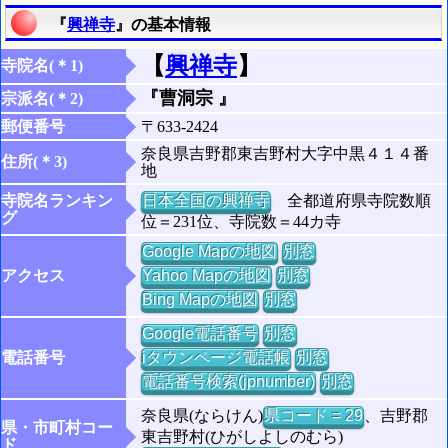
『
興禅寺
』の基本情報
【
興禅寺
】
寺院名(＊1)
『曹洞宗 』
宗派名(＊2)
郵便番号
〒633-2424
奈良県吉野郡東吉野村大字中黒４１４番
住所(＊3)
地
寺院名ランキン
日本全国の興禅寺
全都道府県寺院数順
グ
位＝231位、寺院数＝44カ寺
Google Mapの地図
別窓
アクセス
Yahoo Mapの地図
別窓
Bing Mapの地図
別窓
Google電話番号
別窓
電話番号
iタウンページ電話帳
別窓
電話番号検索(jpnumber)
別窓
奈良県(ならけん)
県コード = 29
、吉野郡
県・市町村コー
東吉野村(ひがしよしのむら)
ド