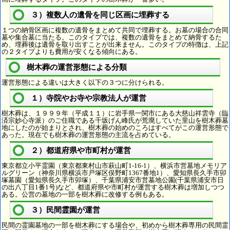
３）複数人の遺骨を同じ区画に埋葬する
１つの納骨区画に複数の遺骨をまとめて共同で埋葬する。お墓の場合の合同
墓や集合墓に当たる。このタイプでは、複数の遺骨をまとめて納骨するた
め、埋葬後は遺骨を取り出すことが出来ません。このタイプの特徴は、上記
の２タイプよりも費用が安くなる傾向にある。
樹木葬の運営形態による分類
運営形態による違いは大きく以下の３つに分けられる。
１）寺院やお寺や宗教法人が運営
樹木葬は、１９９９年（平成１１）に岩手県一関市にある大慈山祥雲寺（臨
済宗妙心寺派）のご住職である千坂げん峰氏が荒廃していた里山を樹木葬墓
地にしたのが始まりとされ、樹木葬の始めのころはすべてがこの運営形態で
あった。現在でも樹木葬の運営形態の主流を占めている。
２）都道府県や市町村が運営
東京都立小平霊園（東京都東村山市萩山町1-16-1）、横浜市営墓地メモリア
ルグリーン（神奈川県横浜市戸塚区俣野町1367番地1）、愛知県長久手市卯
塚墓園（愛知県長久手市卯塚）、千葉県浦安市営墓地公園(千葉県浦安市日
の出八丁目1番1号)など、都道府県や市町村が運営する樹木葬は増加しつつ
ある。公営の墓地の一部を樹木葬に改修する例もある。
３）民間霊園が運営
民間の霊園墓地の一部を樹木葬にする場合や、初めから樹木葬専用の民間霊