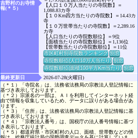
吉野村のお寺情
【人口１０万人当たりの寺院数】＝
報(＊５)
1,088.83カ寺
【１０Km四方当たりの寺院数】＝14.43カ
寺
【１０万世帯当たりの寺院数】＝2,289.16
カ寺
【人口当たりの寺院数順位】＝9位
【面積当たりの寺院数順位】＝1,136位
【世帯数当たりの寺院数順位】＝11位
市区町村別寺院数ランキング
別窓
寺院数順位(人口10万人当たり)
別窓
寺院数順位(面積100平方Km当たり)
別窓
最終更新日
2026-07-28(火曜日)
（＊１）「寺院名」は、法務省法務局の宗教法人登記情報に
基づき表示しております。
（＊２）宗派名の一部は、ＡＩを利用してインターネット経
由で情報を収集しているため、データに誤りがある場合があ
ります。
（＊３）「住所」は、法務省法務局の宗教法人登記情報に基
づき表示しております。
（＊４）「宗教法人番号」は、国税庁の法人番号情報に基づ
き表示しております。
（＊５）都道府県・市区町村の人口、面積、世帯数などの情
報は、総務庁統計局の国勢調査データを基に計算していま