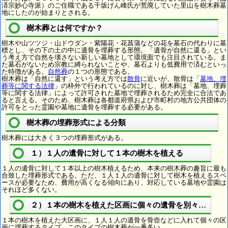
済宗妙心寺派）のご住職である千坂げん峰氏が荒廃していた里山を樹木葬墓
地にしたのが始まりとされる。
樹木葬とは何ですか？
樹木や山ツツジ・山ドウダン・紫陽花・花菖蒲などの花を墓石の代わりに墓
標とし、その下の土の中に遺骨を埋葬する形態。「遺骨が自然に還る」とい
う考え方で自然を壊さない新しい墓地として環境面でも注目されている。ま
た墓石がないため宗教に縛られないことや、墓石よりも低費用で済むといっ
た特徴がある。
自然葬
の１つの形態である。
樹木葬は「自然に還す」という考え方では
散骨
に近いが、散骨は「
墓地、埋
葬等に関する法律
」の枠外で行われているのに対し、樹木葬は「墓地、埋葬
等に関する法律」によって許可された墓地で埋葬されるため完全に合法であ
ると言える。そのため、樹木葬は各都道府県および市町村の地方公共団体の
許可をとった霊園や墓地に遺骨を埋葬する必要がある。
樹木葬の埋葬形式による分類
樹木葬には大きく３つの埋葬形式がある。
１）１人の遺骨に対して１本の樹木を植える
１人の遺骨に対して１本以上の樹木植えるため、本来の樹木葬の趣旨に最も
合致した埋葬形式である。ただ、１人１人の遺骨に対して樹木を植えるスペ
ースが必要なため、費用が高くなる傾向にあり、対応している墓地や霊園は
それほど多くない。
２）１本の樹木を植えた区画に個々の遺骨を別々に埋葬
１本の樹木を植えた大区画に、１人１人の遺骨を骨壺などに入れて個々の区
画に埋葬するタイプ。このタイプの樹木葬が一番多い。