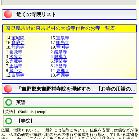
近くの寺院リスト
奈良県吉野郡東吉野村の天照寺付近のお寺一覧表
14.
宝城院
15.
宝泉寺
16.
寶藏寺
17.
明光寺
18.
龍泉寺
19.
竜渕寺
1.
圓覚寺
2.
巖泉寺
3.
汲泉寺
4.
興禅寺
5.
光藏寺
6.
淨閑寺
7.
正福寺
8.
禅昌寺
9.
藏心寺
11.
東禅寺
12.
白馬寺
13.
福圓寺
「吉野郡東吉野村寺院を理解する」【お寺の用語の疑
英語
【英語】 (Buddhist) temple
【寺院】
仏閣、僧院ともいう。一般的には仏教において、仏像を安置し僧侶などが住
み、仏道の研究や布教活動のための修行や儀式を行う場として用いる建物を
指す。しかし、広くはイスラム教やキリスト教などの礼拝堂のことも指す。