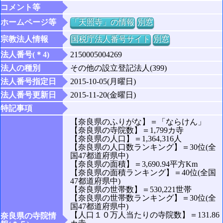
コメント等
ホームページ等
「天照寺」の情報
別窓
宗教法人情報
国税庁法人番号サイト
別窓
法人番号(＊4)
2150005004269
法人の種別
その他の設立登記法人(399)
法人番号指定日
2015-10-05(月曜日)
法人番号更新日
2015-11-20(金曜日)
特記事項
【奈良県のふりがな】＝「ならけん」
【奈良県の寺院数】＝1,799カ寺
【奈良県の人口】＝1,364,316人
【奈良県の人口数ランキング】＝30位(全
国47都道府県中)
【奈良県の面積】＝3,690.94平方Km
【奈良県の面積ランキング】＝40位(全国
47都道府県中)
【奈良県の世帯数】＝530,221世帯
【奈良県の世帯数ランキング】＝30位(全
国47都道府県中)
【人口１０万人当たりの寺院数】＝131.86
奈良県の寺院情