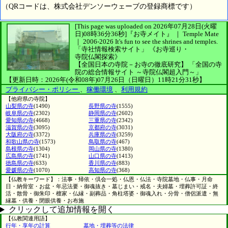
（QRコードは、株式会社デンソーウェーブの登録商標です）
[This page was uploaded on 2026年07月28日(火曜
日)08時36分36秒]
『お寺メイト』 ｜ Temple Mate
｜
2006-2026
It's fun to see
the shrines and temples.
「寺社情報検索サイト」
《お寺巡り・
寺院仏閣探索》
【全国日本の寺院－お寺の徹底研究】
「全国の寺
院の総合情報サイト ～寺院仏閣超入門～」
【更新日時：2026年(令和08年)07月26日（日曜日）11時21分31秒】
プライバシー・ポリシー
、
稼働環境
、
利用規約
【他府県の寺院】
山梨県の寺
(1490)
長野県の寺
(1555)
岐阜県の寺
(2302)
静岡県の寺
(2602)
愛知県の寺
(4668)
三重県の寺
(2342)
滋賀県の寺
(3095)
京都府の寺
(3031)
大阪府の寺
(3372)
兵庫県の寺
(3259)
和歌山県の寺
(1573)
鳥取県の寺
(467)
島根県の寺
(1304)
岡山県の寺
(1380)
広島県の寺
(1741)
山口県の寺
(1413)
徳島県の寺
(633)
香川県の寺
(883)
愛媛県の寺
(1070)
高知県の寺
(368)
【仏教キーワード】：法事・帰依・倶会一処・仏恩・仏法・寺院墓地・仏事・月命
日・納骨室・お盆・年忌法要・御魂抜き・墓じまい・戒名・夫婦墓・埋葬許可証・終
活・散骨・御朱印・檀家・仏縁・副葬品・角柱塔婆・御魂入れ・分骨・僧侶派遣・無
縁墓・供養・閉眼供養・お布施
クリックして追加情報を開く
【仏教関連用語】
行年・享年の計算
墓地・埋葬等の法律