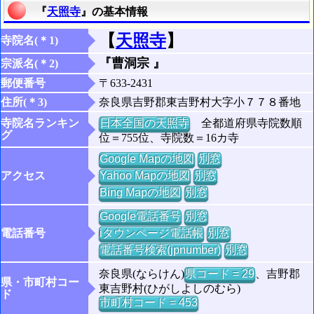
『
天照寺
』の基本情報
【
天照寺
】
寺院名(＊1)
『曹洞宗 』
宗派名(＊2)
郵便番号
〒633-2431
住所(＊3)
奈良県吉野郡東吉野村大字小７７８番地
寺院名ランキン
日本全国の天照寺
全都道府県寺院数順
グ
位＝755位、寺院数＝16カ寺
Google Mapの地図
別窓
アクセス
Yahoo Mapの地図
別窓
Bing Mapの地図
別窓
Google電話番号
別窓
電話番号
iタウンページ電話帳
別窓
電話番号検索(jpnumber)
別窓
奈良県(ならけん)
県コード = 29
、吉野郡
県・市町村コー
東吉野村(ひがしよしのむら)
ド
市町村コード = 453