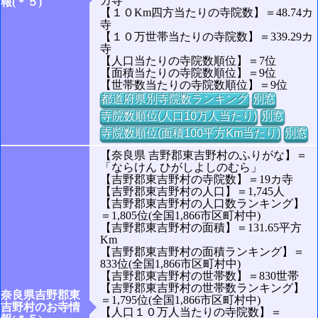
カ寺
報(＊５)
【１０Km四方当たりの寺院数】＝48.74カ
寺
【１０万世帯当たりの寺院数】＝339.29カ
寺
【人口当たりの寺院数順位】＝7位
【面積当たりの寺院数順位】＝9位
【世帯数当たりの寺院数順位】＝9位
都道府県別寺院数ランキング
別窓
寺院数順位(人口10万人当たり)
別窓
寺院数順位(面積100平方Km当たり)
別窓
【奈良県 吉野郡東吉野村のふりがな】＝
「ならけん ひがしよしのむら」
【吉野郡東吉野村の寺院数】＝19カ寺
【吉野郡東吉野村の人口】＝1,745人
【吉野郡東吉野村の人口数ランキング】
＝1,805位(全国1,866市区町村中)
【吉野郡東吉野村の面積】＝131.65平方
Km
【吉野郡東吉野村の面積ランキング】＝
833位(全国1,866市区町村中)
【吉野郡東吉野村の世帯数】＝830世帯
【吉野郡東吉野村の世帯数ランキング】
奈良県吉野郡東
＝1,795位(全国1,866市区町村中)
吉野村のお寺情
【人口１０万人当たりの寺院数】＝