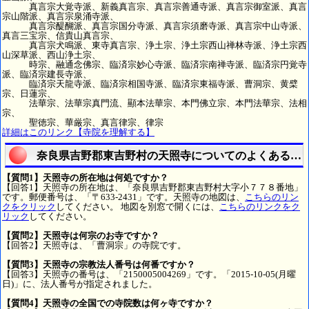
真言宗大覚寺派、新義真言宗、真言宗善通寺派、真言宗御室派、真言
宗山階派、真言宗泉涌寺派、
真言宗醍醐派、真言宗国分寺派、真言宗須磨寺派、真言宗中山寺派、
真言三宝宗、信貴山真言宗、
真言宗犬鳴派、東寺真言宗、浄土宗、浄土宗西山禅林寺派、浄土宗西
山深草派、西山浄土宗、
時宗、融通念佛宗、臨済宗妙心寺派、臨済宗南禅寺派、臨済宗円覚寺
派、臨済宗建長寺派、
臨済宗天龍寺派、臨済宗相国寺派、臨済宗東福寺派、曹洞宗、黄檗
宗、日蓮宗、
法華宗、法華宗真門流、顯本法華宗、本門佛立宗、本門法華宗、法相
宗、
聖徳宗、華厳宗、真言律宗、律宗
詳細はこのリンク【寺院を理解する】
奈良県吉野郡東吉野村の天照寺についてのよくある質
【質問1】天照寺の所在地は何処ですか？
【回答1】天照寺の所在地は、「奈良県吉野郡東吉野村大字小７７８番地」
です。郵便番号は、「〒633-2431」です。天照寺の地図は、
こちらのリン
クをクリック
してください。 地図を別窓で開くには、
こちらのリンクをク
リック
してください。
【質問2】天照寺は何宗のお寺ですか？
【回答2】天照寺は、「曹洞宗」の寺院です。
【質問3】天照寺の宗教法人番号は何番ですか？
【回答3】天照寺の番号は、「2150005004269」です。「2015-10-05(月曜
日)」に、法人番号が指定されました。
【質問4】天照寺の全国での寺院数は何ヶ寺ですか？