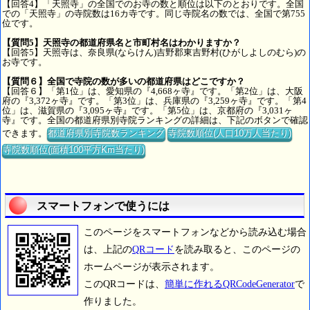
【回答4】「天照寺」の全国でのお寺の数と順位は以下のとおりです。全国
での「天照寺」の寺院数は16カ寺です。同じ寺院名の数では、全国で第755
位です。
【質問5】天照寺の都道府県名と市町村名はわかりますか？
【回答5】天照寺は、奈良県(ならけん)吉野郡東吉野村(ひがしよしのむら)の
お寺です。
【質問６】全国で寺院の数が多いの都道府県はどこですか？
【回答６】「第1位」は、愛知県の『4,668ヶ寺』です。「第2位」は、大阪
府の『3,372ヶ寺』です。「第3位」は、兵庫県の『3,259ヶ寺』です。「第4
位」は、滋賀県の『3,095ヶ寺』です。「第5位」は、京都府の『3,031ヶ
寺』です。全国の都道府県別寺院ランキングの詳細は、下記のボタンで確認
できます。
都道府県別寺院数ランキング
寺院数順位(人口10万人当たり)
寺院数順位(面積100平方Km当たり)
スマートフォンで使うには
このページをスマートフォンなどから読み込む場合
は、上記の
QRコード
を読み取ると、このページの
ホームページが表示されます。
このQRコードは、
簡単に作れるQRCodeGenerator
で
作りました。