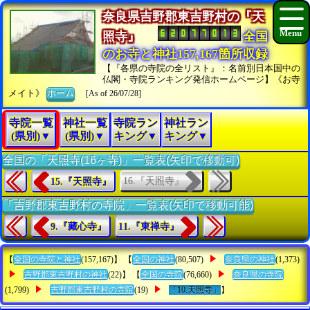
奈良県吉野郡東吉野村の『天
照寺』
全国
のお寺と神社157,167箇所収録
【『各県の寺院の全リスト』：名前別日本国中の
仏閣・寺院ランキング発信ホームページ】《お寺
メイト》
ホーム
[As of 26/07/28]
寺院一覧
神社一覧
寺院ラン
神社ラン
(県別)▼
(県別)▼
キング▼
キング▼
全国の「天照寺(16ヶ寺)」一覧表(矢印で移動可)
16.『天照寺』
15.『天照寺』
「吉野郡東吉野村の寺院」一覧表(矢印で移動可能)
9.『藏心寺』
11.『東禅寺』
【
全国の寺院と神社
(157,167)】 【
全国の神社
(80,507)
奈良県の神社
(1,373)
吉野郡東吉野村の神社
(22)】 【
全国の寺院
(76,660)
奈良県の寺院
(1,799)
吉野郡東吉野村の寺院
(19)
「10.天照寺」
】