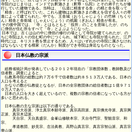
寺院のはじまりは、インドでお釈迦さま（釈尊・仏陀）とその弟子たちが修
行していた建物である。当時は、「仏道に精進する舎」の精と舎を取って
「精舎」と呼ばれていた。これら建物はお釈迦さまの教えを信ずる人々の寄
進によって建てられた。中でも、王舎城（おうしゃじょう）の竹林（ちくり
ん）精舎と舎衛城（しゃえいじょう）の祇園（ぎおん）精舎が有名。
その後中国では、「寺」とはもともと「役所」のことを意味したが、のち
に僧侶が住む所をすべて「寺」とよぶようになった。
日本では、古くは山の中に僧侶の修行の場として寺院が建てられたが、の
ちに寺院は人々の住む町の中につくられ、城下町にも寺院が造られた。江戸
時代には、キリスト教を禁止するため、人々はいずれかの寺院に属さなけれ
ばならないとする檀家（だんか）制度ができ寺院は身近なものとなった。
日本仏教の宗派
総務省統計局が発表している２０１２年現在の「宗教団体数，教師数及び
信者数」調査によると、
仏教系寺院の総数は約７万６千で信者数は約８５１３万人である。日本の
人口を考えると
かなりの数が仏教徒となるが、日本の全宗教団体の総信者数は１億９７１
０万人であり、
日本の人口を大きく超えているので、複数の宗教の信者になっている方が
多いと思われる。
日本仏教の主な宗派は以下の通りである。
真宗大谷派、浄土真宗本願寺派、真宗高田派、真宗佛光寺派、真宗興
正派、真宗木辺派、
天台宗、天台真盛宗、金峯山修験本宗、天台寺門宗、聖観音宗、和
宗、
孝道教団、妙見宗、念法眞教、高野山真言宗、真言宗智山派、真言宗
豊山派、