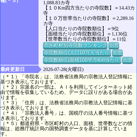
報(＊５)
1,088.83カ寺
【１０Km四方当たりの寺院数】＝14.43カ
寺
【１０万世帯当たりの寺院数】＝2,289.16
カ寺
【人口当たりの寺院数順位】＝9位
【面積当たりの寺院数順位】＝1,136位
【世帯数当たりの寺院数順位】＝11位
市区町村別寺院数ランキング
別窓
寺院数順位(人口10万人当たり)
別窓
寺院数順位(面積100平方Km当たり)
別窓
最終更新日
2026-07-28(火曜日)
（＊１）「寺院名」は、法務省法務局の宗教法人登記情報に
基づき表示しております。
（＊２）宗派名の一部は、ＡＩを利用してインターネット経
由で情報を収集しているため、データに誤りがある場合があ
ります。
（＊３）「住所」は、法務省法務局の宗教法人登記情報に基
づき表示しております。
（＊４）「宗教法人番号」は、国税庁の法人番号情報に基づ
き表示しております。
（＊５）都道府県・市区町村の人口、面積、世帯数などの情
報は、総務庁統計局の国勢調査データを基に計算していま
す。