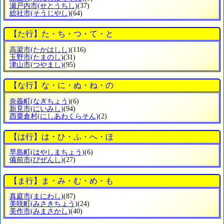
瀬戸内市
(せとうちし)
(37)
総社市
(そうじやし)
(64)
【た行】た・ち・つ・て・と
高梁市
(たかはしし)
(116)
玉野市
(たまのし)
(31)
津山市
(つやまし)
(95)
【な行】な・に・ぬ・ね・の
奈義町
(なぎちょう)
(6)
新見市
(にいみし)
(94)
西粟倉村
(にしあわくらそん)
(2)
【は行】は・ひ・ふ・へ・ほ
早島町
(はやしまちょう)
(6)
備前市
(びぜんし)
(27)
【ま行】ま・み・む・め・も
真庭市
(まにわし)
(87)
美咲町
(みさきちょう)
(24)
美作市
(みまさかし)
(40)