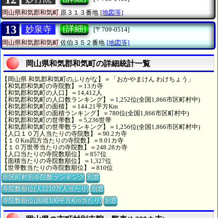
岡山県和気郡和気町
原３１３番地
[地図等]
13
[詳細]
妙泉寺
[〒709-0514]
岡山県和気郡和気町
佐伯３５２番地
[地図等]
岡山県和気郡和気町の詳細統計一覧
【岡山県 和気郡和気町のふりがな】＝「おかやまけん わけちょう」
【和気郡和気町の寺院数】＝13カ寺
【和気郡和気町の人口】＝14,412人
【和気郡和気町の人口数ランキング】＝1,252位(全国1,866市区町村中)
【和気郡和気町の面積】＝144.21平方Km
【和気郡和気町の面積ランキング】＝780位(全国1,866市区町村中)
【和気郡和気町の世帯数】＝5,236世帯
【和気郡和気町の世帯数ランキング】＝1,256位(全国1,866市区町村中)
【人口１０万人当たりの寺院数】＝90.2カ寺
【１０Km四方当たりの寺院数】＝9.01カ寺
【１０万世帯当たりの寺院数】＝248.28カ寺
【人口当たりの寺院数順位】＝857位
【面積当たりの寺院数順位】＝1,327位
【世帯数当たりの寺院数順位】＝810位
市区町村別寺院数ランキング
別窓
寺院数順位(人口10万人当たり)
別窓
寺院数順位(面積100平方Km当たり)
別窓