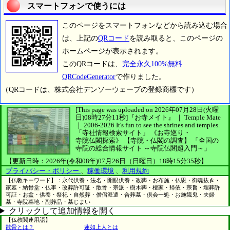
スマートフォンで使うには
このページをスマートフォンなどから読み込む場合
は、上記の
QRコード
を読み取ると、このページの
ホームページが表示されます。
このQRコードは、
完全永久100%無料
QRCodeGenerator
で作りました。
（QRコードは、株式会社デンソーウェーブの登録商標です）
[This page was uploaded on 2026年07月28日(火曜
日)08時27分11秒]
『お寺メイト』 ｜ Temple Mate
｜
2006-2026
It's fun to see
the shrines and temples.
「寺社情報検索サイト」
《お寺巡り・
寺院仏閣探索》
【寺院・仏閣の調査】
「全国の
寺院の総合情報サイト ～寺院仏閣超入門～」
【更新日時：2026年(令和08年)07月26日（日曜日）18時15分35秒】
プライバシー・ポリシー
、
稼働環境
、
利用規約
【仏教キーワード】：永代供養・法名・開眼供養・改葬・お布施・仏恩・御魂抜き・
家墓・納骨堂・仏事・改葬許可証・散骨・宗派・樹木葬・檀家・帰依・宗旨・埋葬許
可証・お盆・供養・祭祀・自然葬・僧侶派遣・合葬墓・倶会一処・お施餓鬼・夫婦
墓・寺院墓地・副葬品・墓じまい
クリックして追加情報を開く
【仏教関連用語】
散骨とは？
蓮如上人とは