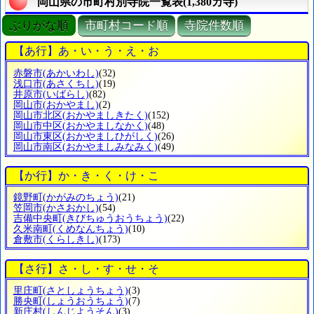
岡山県の市町村別寺院一覧表(1,380カ寺)
ぶりがな順
市町村コード順
寺院件数順
【あ行】あ・い・う・え・お
赤磐市
(あかいわし)
(32)
浅口市
(あさくちし)
(19)
井原市
(いばらし)
(82)
岡山市
(おかやまし)
(2)
岡山市北区
(おかやましきたく)
(152)
岡山市中区
(おかやましなかく)
(48)
岡山市東区
(おかやましひがしく)
(26)
岡山市南区
(おかやましみなみく)
(49)
【か行】か・き・く・け・こ
鏡野町
(かがみのちょう)
(21)
笠岡市
(かさおかし)
(54)
吉備中央町
(きびちゅうおうちょう)
(22)
久米南町
(くめなんちょう)
(10)
倉敷市
(くらしきし)
(173)
【さ行】さ・し・す・せ・そ
里庄町
(さとしょうちょう)
(3)
勝央町
(しょうおうちょう)
(7)
新庄村
(しんじようそん)
(3)