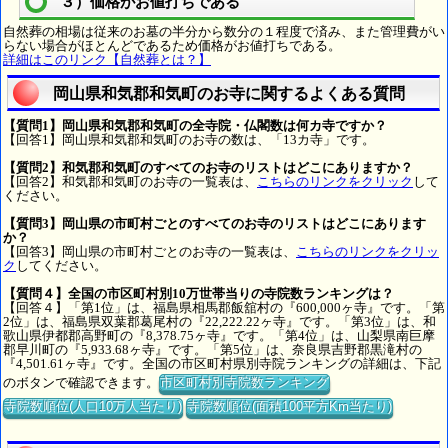
３）価格がお値打ちである
自然葬の相場は従来のお墓の半分から数分の１程度で済み、また管理費がい
らない場合がほとんどであるため価格がお値打ちである。
詳細はこのリンク【自然葬とは？】
岡山県和気郡和気町のお寺に関するよくある質問
【質問1】岡山県和気郡和気町の全寺院・仏閣数は何カ寺ですか？
【回答1】岡山県和気郡和気町のお寺の数は、「13カ寺」です。
【質問2】和気郡和気町のすべてのお寺のリストはどこにありますか？
【回答2】和気郡和気町のお寺の一覧表は、
こちらのリンクをクリック
して
ください。
【質問3】岡山県の市町村ごとのすべてのお寺のリストはどこにあります
か？
【回答3】岡山県の市町村ごとのお寺の一覧表は、
こちらのリンクをクリッ
ク
してください。
【質問４】全国の市区町村別10万世帯当りの寺院数ランキングは？
【回答４】「第1位」は、福島県相馬郡飯舘村の『600,000ヶ寺』です。「第
2位」は、福島県双葉郡葛尾村の『22,222.22ヶ寺』です。「第3位」は、和
歌山県伊都郡高野町の『8,378.75ヶ寺』です。「第4位」は、山梨県南巨摩
郡早川町の『5,933.68ヶ寺』です。「第5位」は、奈良県吉野郡黒滝村の
『4,501.61ヶ寺』です。全国の市区町村県別寺院ランキングの詳細は、下記
のボタンで確認できます。
市区町村別寺院数ランキング
寺院数順位(人口10万人当たり)
寺院数順位(面積100平方Km当たり)