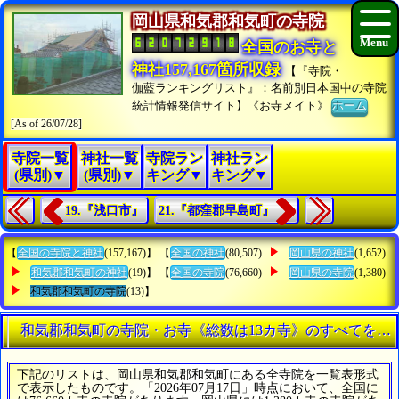
岡山県和気郡和気町の寺院
全国のお寺と
神社157,167箇所収録
【『寺院・
伽藍ランキングリスト』：名前別日本国中の寺院
統計情報発信サイト】《お寺メイト》
ホーム
[As of 26/07/28]
寺院一覧
神社一覧
寺院ラン
神社ラン
(県別)▼
(県別)▼
キング▼
キング▼
19.『浅口市』
21.『都窪郡早島町』
【
全国の寺院と神社
(157,167)】 【
全国の神社
(80,507)
岡山県の神社
(1,652)
和気郡和気町の神社
(19)】 【
全国の寺院
(76,660)
岡山県の寺院
(1,380)
和気郡和気町の寺院
(13)】
和気郡和気町の寺院・お寺《総数は13カ寺》のすべてを知
下記のリストは、岡山県和気郡和気町にある全寺院を一覧表形式
で表示したものです。「2026年07月17日」時点において、全国に