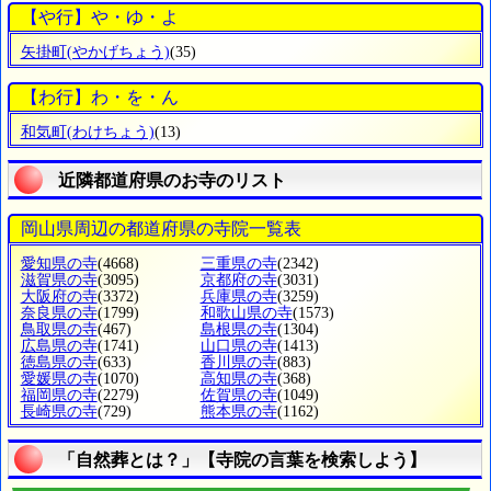
【や行】や・ゆ・よ
矢掛町
(やかげちょう)
(35)
【わ行】わ・を・ん
和気町
(わけちょう)
(13)
近隣都道府県のお寺のリスト
岡山県周辺の都道府県の寺院一覧表
愛知県の寺
(4668)
三重県の寺
(2342)
滋賀県の寺
(3095)
京都府の寺
(3031)
大阪府の寺
(3372)
兵庫県の寺
(3259)
奈良県の寺
(1799)
和歌山県の寺
(1573)
鳥取県の寺
(467)
島根県の寺
(1304)
広島県の寺
(1741)
山口県の寺
(1413)
徳島県の寺
(633)
香川県の寺
(883)
愛媛県の寺
(1070)
高知県の寺
(368)
福岡県の寺
(2279)
佐賀県の寺
(1049)
長崎県の寺
(729)
熊本県の寺
(1162)
「自然葬とは？」【寺院の言葉を検索しよう】