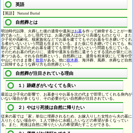
英語
【英語】 Natural Burial
自然葬とは
明治時代以降、火葬した後の遺骨や遺灰は
お墓
を作って納骨することが一般
的であった。しかし現代では、お墓の購入はかなり高価なものとなり、また
少子化や高齢化、核家族化などでお墓を建ててもそのお墓を引き継いでくれ
る者がいないという問題も生まれている。また仮に引き継いでくれても、転
勤などで遠方のためお墓を建てても管理できないという問題も生じている。
そのためお墓の代わりに、遺骨や遺灰を自然に還そうとする流れが新たに出
来つつある。それを自然葬という。自然葬には、遺骨を粉末状にして海や空
や山にそのまま撒く
散骨
がある。他に
樹木葬
、海洋葬、風葬、水葬など自然
に回帰するような葬り方も自然葬という。
自然葬が注目されている理由
１）跡継ぎがいなくても良い
最近は少子化の影響で、お墓参りやお墓を次の代まで管理してくれる身内が
いない場合が多くなり、その必要がない自然葬が注目されている。
２）やはり死後は自然に帰りたい
従来の墓では「家」単位に埋葬されるため、お嫁入りした女性から夫の墓に
入りたくない場合や、１人で静かに永眠したいなどの希望が多くなってい
る。また、死後は自然に帰りたい人の希望満たすことができる。