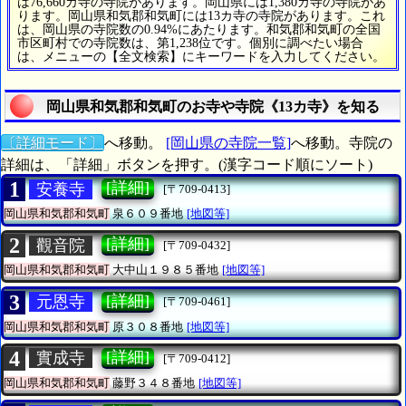
は76,660カ寺の寺院があります。岡山県には1,380カ寺の寺院があ
ります。岡山県和気郡和気町には13カ寺の寺院があります。これ
は、岡山県の寺院数の0.94%にあたります。和気郡和気町の全国
市区町村での寺院数は、第1,238位です。個別に調べたい場合
は、メニューの【全文検索】にキーワードを入力してください。
岡山県和気郡和気町のお寺や寺院《13カ寺》を知る
〔詳細モード〕
へ移動。
[岡山県の寺院一覧]
へ移動。寺院の
詳細は、「詳細」ボタンを押す。(漢字コード順にソート)
1
[詳細]
安養寺
[〒709-0413]
岡山県和気郡和気町
泉６０９番地
[地図等]
2
[詳細]
觀音院
[〒709-0432]
岡山県和気郡和気町
大中山１９８５番地
[地図等]
3
[詳細]
元恩寺
[〒709-0461]
岡山県和気郡和気町
原３０８番地
[地図等]
4
[詳細]
實成寺
[〒709-0412]
岡山県和気郡和気町
藤野３４８番地
[地図等]