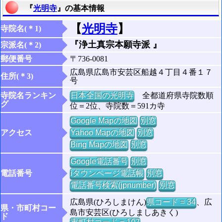
『
光明寺
』の基本情報
【
光明寺
】
寺院名(＊1)
『浄土真宗本願寺派 』
宗派名(＊2)
郵便番号
〒736-0081
広島県広島市安芸区船越４丁目４番１７
住所(＊3)
号
寺院名ランキン
日本全国の光明寺
全都道府県寺院数順
グ
位＝2位、寺院数＝591カ寺
Google Mapの地図
別窓
アクセス
Yahoo Mapの地図
別窓
Bing Mapの地図
別窓
Google電話番号
別窓
電話番号
iタウンページ電話帳
別窓
電話番号検索(jpnumber)
別窓
広島県(ひろしまけん)
県コード = 34
、広
県・市町村コー
島市安芸区(ひろしましあきく)
ド