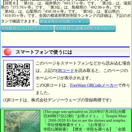
【回答６】「第1位」は、福井県の『603.17ヶ寺』です。「第2位」は、滋賀
県の『575.76ヶ寺』です。「第3位」は、島根県の『492.06ヶ寺』です。
「第4位」は、山梨県の『450.18ヶ寺』です。「第5位」は、富山県の
『410.05ヶ寺』です。全国の都道府県別寺院ランキングの詳細は、下記のボ
タンで確認できます。
都道府県別寺院数ランキング
寺院数順位(人口10万人当たり)
寺院数順位(面積100平方Km当たり)
スマートフォンで使うには
このページをスマートフォンなどから読み込む場合
は、上記の
QRコード
を読み取ると、このページの
ホームページが表示されます。
このQRコードは、
FreeWare QRCodeメーカー
で作り
ました。
（QRコードは、株式会社デンソーウェーブの登録商標です）
[This page was uploaded on 2026年07月28日(火曜
日)08時37分22秒]
『お寺メイト』 ｜ Temple Mate
｜
2006-2026
It's fun to see
the shrines and temples.
「寺社情報検索サイト」
《お寺巡り・
寺院仏閣探索》
【歴史・寺院を調べる】
「全国