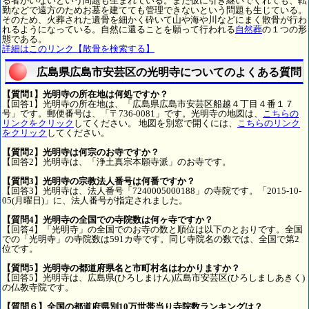
る者がいないという問題も生まれている。また仮に引き継いでくれても、転
勤などで遠方のためお墓を建てても管理できないという問題も生じている。
そのため、火葬された遺骨を細かく砕いて山や海や川などにまく散骨が行わ
れるようになっている。自然に還ることを願って行われる
自然葬
の１つの形
態である。
詳細はこのリンク【散骨を検索する】
広島県広島市安芸区の光明寺についてのよくある質問
【質問1】光明寺の所在地は何処ですか？
【回答1】光明寺の所在地は、「広島県広島市安芸区船越４丁目４番１７
号」です。郵便番号は、「〒736-0081」です。光明寺の地図は、
こちらの
リンクをクリック
してください。 地図を別窓で開くには、
こちらのリンク
をクリック
してください。
【質問2】光明寺は何宗のお寺ですか？
【回答2】光明寺は、「浄土真宗本願寺派」のお寺です。
【質問3】光明寺の宗教法人番号は何番ですか？
【回答3】光明寺は、法人番号「7240005000188」の寺院です。「2015-10-
05(月曜日)」に、法人番号が指定されました。
【質問4】光明寺の全国での寺院数は何ヶ寺ですか？
【回答4】「光明寺」の全国でのお寺の数と順位は以下のとおりです。全国
での「光明寺」の寺院数は591カ寺です。同じ寺院名の数では、全国で第2
位です。
【質問5】光明寺の都道府県名と市町村名はわかりますか？
【回答5】光明寺は、広島県(ひろしまけん)広島市安芸区(ひろしましあきく)
の仏教寺院です。
【質問６】全国の都道府県別10万世帯当り寺院数ランキングは？