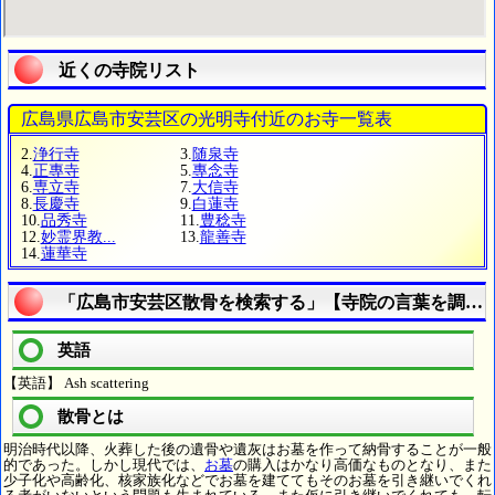
近くの寺院リスト
広島県広島市安芸区の光明寺付近のお寺一覧表
2.
浄行寺
3.
随泉寺
4.
正專寺
5.
專念寺
6.
専立寺
7.
大信寺
8.
長慶寺
9.
白蓮寺
10.
品秀寺
11.
豊稔寺
12.
妙霊界教...
13.
龍善寺
14.
蓮華寺
「広島市安芸区散骨を検索する」【寺院の言葉を調べ
英語
【英語】 Ash scattering
散骨とは
明治時代以降、火葬した後の遺骨や遺灰はお墓を作って納骨することが一般
的であった。しかし現代では、
お墓
の購入はかなり高価なものとなり、また
少子化や高齢化、核家族化などでお墓を建ててもそのお墓を引き継いでくれ