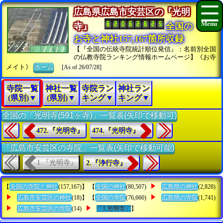
広島県広島市安芸区の『光明
寺』
全国の
お寺と神社157,167箇所収録
【『全国の伝統寺院統計順位発信』：名前別全国
の仏教寺院ランキング情報ホームページ】《お寺
メイト》
ホーム
[As of 26/07/28]
寺院一覧
神社一覧
寺院ラン
神社ラン
(県別)▼
(県別)▼
キング▼
キング▼
全国の「光明寺(591ヶ寺)」一覧表(矢印で移動可)
472.『光明寺』
474.『光明寺』
「広島市安芸区の寺院」一覧表(矢印で移動可能)
1.『光明寺』
2.『浄行寺』
【
全国の寺院と神社
(157,167)】 【
全国の神社
(80,507)
広島県の神社
(2,828)
広島市安芸区の神社
(18)】 【
全国の寺院
(76,660)
広島県の寺院
(1,741)
広島市安芸区の寺院
(14)
「1.光明寺」
】