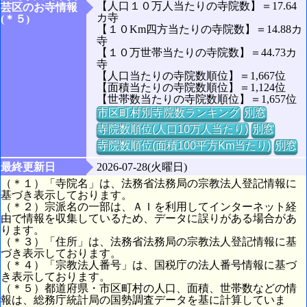
【人口１０万人当たりの寺院数】＝17.64
芸区のお寺情報
カ寺
(＊５)
【１０Km四方当たりの寺院数】＝14.88カ
寺
【１０万世帯当たりの寺院数】＝44.73カ
寺
【人口当たりの寺院数順位】＝1,667位
【面積当たりの寺院数順位】＝1,124位
【世帯数当たりの寺院数順位】＝1,657位
市区町村別寺院数ランキング
別窓
寺院数順位(人口10万人当たり)
別窓
寺院数順位(面積100平方Km当たり)
別窓
最終更新日
2026-07-28(火曜日)
（＊１）「寺院名」は、法務省法務局の宗教法人登記情報に
基づき表示しております。
（＊２）宗派名の一部は、ＡＩを利用してインターネット経
由で情報を収集しているため、データに誤りがある場合があ
ります。
（＊３）「住所」は、法務省法務局の宗教法人登記情報に基
づき表示しております。
（＊４）「宗教法人番号」は、国税庁の法人番号情報に基づ
き表示しております。
（＊５）都道府県・市区町村の人口、面積、世帯数などの情
報は、総務庁統計局の国勢調査データを基に計算していま