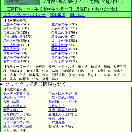
の寺院の総合情報サイト ～寺院仏閣超入門～」
【更新日時：2026年(令和08年)07月27日（月曜日）10時31分02秒】
プライバシー・ポリシー
、
稼働環境
、
利用規約
【他府県の寺院】
三重県の寺
(2342)
滋賀県の寺
(3095)
京都府の寺
(3031)
大阪府の寺
(3372)
兵庫県の寺
(3259)
奈良県の寺
(1799)
和歌山県の寺
(1573)
鳥取県の寺
(467)
島根県の寺
(1304)
岡山県の寺
(1380)
山口県の寺
(1413)
徳島県の寺
(633)
香川県の寺
(883)
愛媛県の寺
(1070)
高知県の寺
(368)
福岡県の寺
(2279)
佐賀県の寺
(1049)
長崎県の寺
(729)
熊本県の寺
(1162)
大分県の寺
(1228)
【仏教キーワード】：合葬墓、改葬、本堂・お堂・御々堂、納骨堂、帰依、改葬許可
証、御魂抜き、角柱塔婆、仏事、法施、僧侶派遣、戒名、供養、追善供養、御魂入
れ、法事、仏法、副葬品、檀家、開眼供養、永代供養墓、墓じまい、家墓、宗派、仏
縁、法会、納骨室、法名、分骨、墓相
クリックして追加情報を開く
【仏教関連用語】
樹木葬を調査する
年忌・回忌法要計算
納骨堂って何？
お墓・墓地の情報
今年の法事
御朱印について知る
お経を検索する
宗教法人法
散骨を考える
墓地・埋葬法律規則
自然葬について学ぶ
蓮如上人を理解する
親鸞聖人を学ぶ
寺院・お寺
行年・享年の計算
日本国憲法
墓地・埋葬等の法律
御朱印、中陰法要
本堂、年忌法要