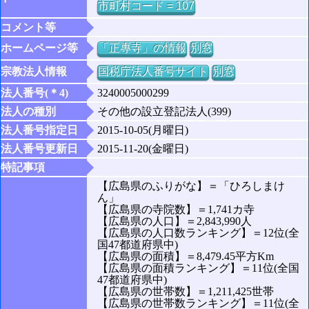
市町村コード = 107
コメント等
ホームページ等
「正專寺」の情報
別窓
宗教法人情報
国税庁法人番号サイト
別窓
法人番号(＊4)
3240005000299
法人の種別
その他の設立登記法人(399)
法人番号指定日
2015-10-05(月曜日)
法人番号更新日
2015-11-20(金曜日)
特記事項
【広島県のふりがな】＝「ひろしまけ
ん」
【広島県の寺院数】＝1,741カ寺
【広島県の人口】＝2,843,990人
【広島県の人口数ランキング】＝12位(全
国47都道府県中)
【広島県の面積】＝8,479.45平方Km
【広島県の面積ランキング】＝11位(全国
47都道府県中)
【広島県の世帯数】＝1,211,425世帯
【広島県の世帯数ランキング】＝11位(全