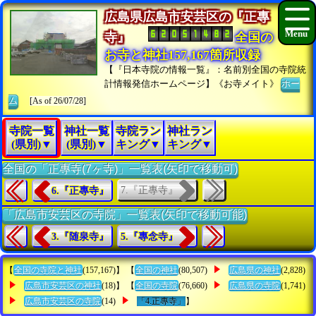
広島県広島市安芸区の『正專
寺』
全国の
お寺と神社157,167箇所収録
【『日本寺院の情報一覧』：名前別全国の寺院統
計情報発信ホームページ】《お寺メイト》
ホー
ム
[As of 26/07/28]
寺院一覧
神社一覧
寺院ラン
神社ラン
(県別)▼
(県別)▼
キング▼
キング▼
全国の「正專寺(7ヶ寺)」一覧表(矢印で移動可)
7.『正專寺』
6.『正專寺』
「広島市安芸区の寺院」一覧表(矢印で移動可能)
3.『随泉寺』
5.『專念寺』
【
全国の寺院と神社
(157,167)】 【
全国の神社
(80,507)
広島県の神社
(2,828)
広島市安芸区の神社
(18)】 【
全国の寺院
(76,660)
広島県の寺院
(1,741)
広島市安芸区の寺院
(14)
「4.正專寺」
】