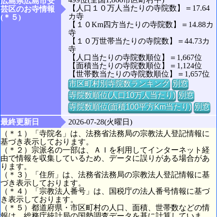
広島県広島市安
【人口１０万人当たりの寺院数】＝17.64
芸区のお寺情報
カ寺
(＊５)
【１０Km四方当たりの寺院数】＝14.88カ
寺
【１０万世帯当たりの寺院数】＝44.73カ
寺
【人口当たりの寺院数順位】＝1,667位
【面積当たりの寺院数順位】＝1,124位
【世帯数当たりの寺院数順位】＝1,657位
市区町村別寺院数ランキング
別窓
寺院数順位(人口10万人当たり)
別窓
寺院数順位(面積100平方Km当たり)
別窓
最終更新日
2026-07-28(火曜日)
（＊１）「寺院名」は、法務省法務局の宗教法人登記情報に
基づき表示しております。
（＊２）宗派名の一部は、ＡＩを利用してインターネット経
由で情報を収集しているため、データに誤りがある場合があ
ります。
（＊３）「住所」は、法務省法務局の宗教法人登記情報に基
づき表示しております。
（＊４）「宗教法人番号」は、国税庁の法人番号情報に基づ
き表示しております。
（＊５）都道府県・市区町村の人口、面積、世帯数などの情
報は、総務庁統計局の国勢調査データを基に計算していま