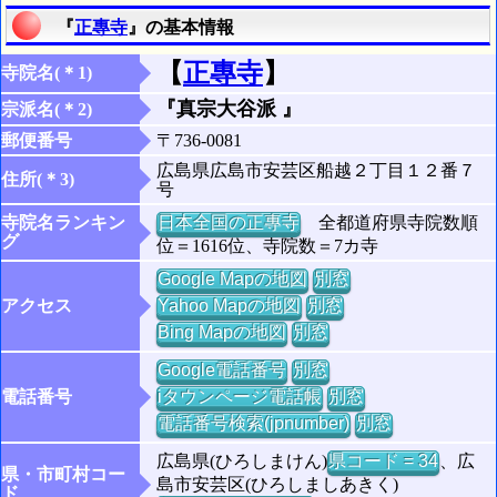
『
正專寺
』の基本情報
【
正專寺
】
寺院名(＊1)
『真宗大谷派 』
宗派名(＊2)
郵便番号
〒736-0081
広島県広島市安芸区船越２丁目１２番７
住所(＊3)
号
寺院名ランキン
日本全国の正專寺
全都道府県寺院数順
グ
位＝1616位、寺院数＝7カ寺
Google Mapの地図
別窓
アクセス
Yahoo Mapの地図
別窓
Bing Mapの地図
別窓
Google電話番号
別窓
電話番号
iタウンページ電話帳
別窓
電話番号検索(jpnumber)
別窓
広島県(ひろしまけん)
県コード = 34
、広
県・市町村コー
島市安芸区(ひろしましあきく)
ド