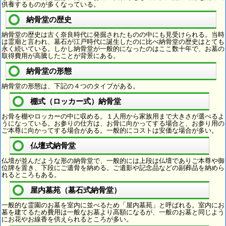
供養するものが多くなっている。
納骨堂の歴史
納骨堂の歴史は古く奈良時代に発掘されたものの中にも見受けられる。当時
は霊廟と言われ、墓石が江戸時代に誕生したのに比べ納骨堂の歴史はとても
永く続いている。しかし納骨堂が一般的になったのはここ数十年で、お墓の
取得費用が高騰したことが背景にある。
納骨堂の形態
納骨堂の形態は、下記の４つのタイプがある。
棚式（ロッカー式）納骨堂
お骨を棚やロッカーの中に収める。１人用から家族用まで大きさが選べるよ
うになっている。お参りの仕方は、お骨に向かってする場合と、お参り用の
ご本尊に向かってする場合がある。一般的にコストは安価な場合が多い。
仏壇式納骨堂
仏壇が並んだような形の納骨堂で、一般的には上段は仏壇でありご本尊や御
位牌を置き、下段にご遺骨を納める。ご遺影や記念品などの副葬品を納めら
れるところもある。
屋内墓苑（墓石式納骨堂）
一般的な霊園のお墓を室内に並べるため「屋内墓苑」と呼ばれる。室内にお
墓を建てるため費用は一般なお墓より高額になるが、一般のお墓と同じよう
にお花やお線香を供えられるところが多い。