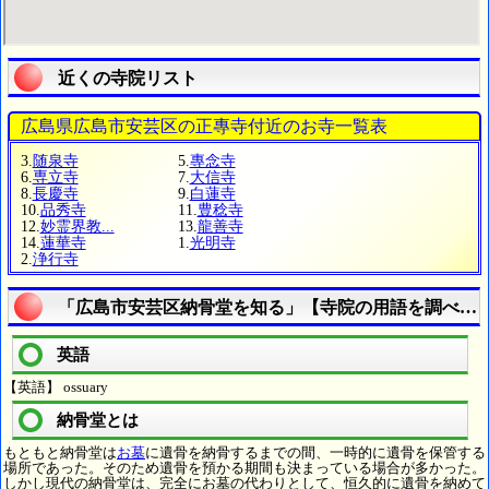
近くの寺院リスト
広島県広島市安芸区の正專寺付近のお寺一覧表
3.
随泉寺
5.
專念寺
6.
専立寺
7.
大信寺
8.
長慶寺
9.
白蓮寺
10.
品秀寺
11.
豊稔寺
12.
妙霊界教...
13.
龍善寺
14.
蓮華寺
1.
光明寺
2.
浄行寺
「広島市安芸区納骨堂を知る」【寺院の用語を調べる
英語
【英語】 ossuary
納骨堂とは
もともと納骨堂は
お墓
に遺骨を納骨するまでの間、一時的に遺骨を保管する
場所であった。そのため遺骨を預かる期間も決まっている場合が多かった。
しかし現代の納骨堂は、完全にお墓の代わりとして、恒久的に遺骨を納めて