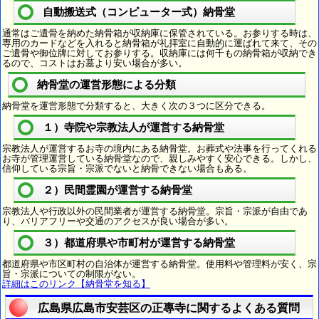
自動搬送式（コンピューター式）納骨堂
通常はご遺骨を納めた納骨箱が収納庫に保管されている。お参りする時は、
専用のカードなどを入れると納骨箱が礼拝室に自動的に運ばれて来て、その
ご遺骨や御位牌に対してお参りする。収納庫には何千もの納骨箱が収納でき
るので、コストはお墓より安い場合が多い。
納骨堂の運営形態による分類
納骨堂を運営形態で分類すると、大きく次の３つに区分できる。
１）寺院や宗教法人が運営する納骨堂
宗教法人が運営するお寺の境内にある納骨堂。お葬式や法事を行ってくれる
お寺が管理運営している納骨堂なので、親しみやすく安心できる。しかし、
信仰している宗旨・宗派でないと納骨できない場合もある。
２）民間霊園が運営する納骨堂
宗教法人や行政以外の民間業者が運営する納骨堂。宗旨・宗派が自由であ
り、バリアフリーや交通のアクセスが良い場合が多い。
３）都道府県や市町村が運営する納骨堂
都道府県や市区町村の自治体が運営する納骨堂。使用料や管理料が安く、宗
旨・宗派についての制限がない。
詳細はこのリンク【納骨堂を知る】
広島県広島市安芸区の正專寺に関するよくある質問