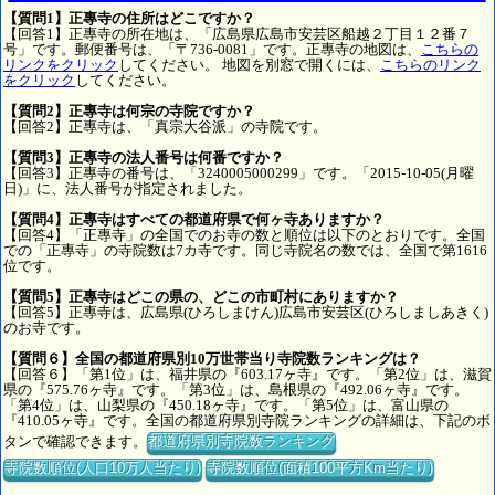
【質問1】正專寺の住所はどこですか？
【回答1】正專寺の所在地は、「広島県広島市安芸区船越２丁目１２番７
号」です。郵便番号は、「〒736-0081」です。正專寺の地図は、
こちらの
リンクをクリック
してください。 地図を別窓で開くには、
こちらのリンク
をクリック
してください。
【質問2】正專寺は何宗の寺院ですか？
【回答2】正專寺は、「真宗大谷派」の寺院です。
【質問3】正專寺の法人番号は何番ですか？
【回答3】正專寺の番号は、「3240005000299」です。「2015-10-05(月曜
日)」に、法人番号が指定されました。
【質問4】正專寺はすべての都道府県で何ヶ寺ありますか？
【回答4】「正專寺」の全国でのお寺の数と順位は以下のとおりです。全国
での「正專寺」の寺院数は7カ寺です。同じ寺院名の数では、全国で第1616
位です。
【質問5】正專寺はどこの県の、どこの市町村にありますか？
【回答5】正專寺は、広島県(ひろしまけん)広島市安芸区(ひろしましあきく)
のお寺です。
【質問６】全国の都道府県別10万世帯当り寺院数ランキングは？
【回答６】「第1位」は、福井県の『603.17ヶ寺』です。「第2位」は、滋賀
県の『575.76ヶ寺』です。「第3位」は、島根県の『492.06ヶ寺』です。
「第4位」は、山梨県の『450.18ヶ寺』です。「第5位」は、富山県の
『410.05ヶ寺』です。全国の都道府県別寺院ランキングの詳細は、下記のボ
タンで確認できます。
都道府県別寺院数ランキング
寺院数順位(人口10万人当たり)
寺院数順位(面積100平方Km当たり)