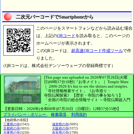
二次元バーコードでSmartphoneから
このページをスマートフォンなどから読み込む場合
は、上記の
QRコード
を読み取ると、このページの
ホームページが表示されます。
このQRコードは、
超高速QRコード作成ツール
で作
りました。
（QRコードは、株式会社デンソーウェーブの登録商標です）
[This page was uploaded on 2026年07月28日(火曜
日)08時37分18秒]
『お寺メイト』 ｜ Temple Mate
｜
2006-2026
It's fun to see
the shrines and temples.
「寺社情報検索サイト」
《お寺巡り・
寺院仏閣探索》
【歴史・寺院の事を知ろう】
「全国の寺院の総合情報サイト ～寺院仏閣超入門
～」
【更新日時：2026年(令和08年)07月26日（日曜日）12時57分55秒】
プライバシー・ポリシー
、
稼働環境
、
利用規約
【他府県の寺院】
三重県の寺
(2342)
滋賀県の寺
(3095)
京都府の寺
(3031)
大阪府の寺
(3372)
兵庫県の寺
(3259)
奈良県の寺
(1799)