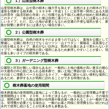
１）山里型樹木葬
山里型樹木葬は、山や里の樹木に極力手を加えず、自然のままの樹木の下に
遺骨を埋葬する樹木葬。１９９９年（平成１１）に岩手県一関市にある大慈
山祥雲寺（臨済宗妙心寺派）のご住職である千坂げん峰氏が始めた樹木葬は
このタイプ。「命が終わった後は自然に還りたい」と願う人には最もふさわ
しいタイプ。ただ、広い土地が必要となるため交通の不便な場所が多く、家
族が頻繁に参拝するには適さない場合が多い。
２）公園型樹木葬
公園型樹木葬は、自然の樹木をそのまま使うのではなく、墓地を公園として
整備し、公園に樹木だけでなく山ツツジ・山ドウダン・紫陽花・花菖蒲など
の花を植えるタイプ。墓石がない以外は、既存のお墓とあまり変わらないタ
イプで、一般的に利便性の良い場所にあるため参拝しやすいことが多い。現
在最も多いタイプの樹木葬である。
３）ガーデニング型樹木葬
公園型と区別が難しい場合もあるが、一般的に土地の価格が高い東京の都心
や大都市の中心部に見られる樹木葬で、狭い土地に季節の折々の花を植え、
その近くに埋葬スペースを設けるタイプ。一般的に駅から近い便利な場所に
あるため、参拝する人が気軽に訪れることができる特徴がある。
樹木葬墓地の使用期間
樹木葬墓地の使用期間は墓地によって異なるが、一般的には管理費は不要で
使用期間は１０年、２０年、３０年と決まられている場合が多い。その場合
は、期間が終了した後は遺骨が合同墓や集合墓へ移されることが一般的であ
る。管理費が必要となる場合は、一般のお墓と同様に管理費を払い続ければ
永代で使用し続けることが出来る所も多数ある。