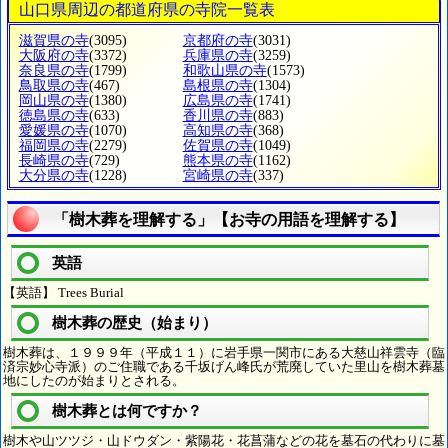
山口県周辺の都道府県の寺院一覧表
滋賀県の寺
(3095)
京都府の寺
(3031)
大阪府の寺
(3372)
兵庫県の寺
(3259)
奈良県の寺
(1799)
和歌山県の寺
(1573)
鳥取県の寺
(467)
島根県の寺
(1304)
岡山県の寺
(1380)
広島県の寺
(1741)
徳島県の寺
(633)
香川県の寺
(883)
愛媛県の寺
(1070)
高知県の寺
(368)
福岡県の寺
(2279)
佐賀県の寺
(1049)
長崎県の寺
(729)
熊本県の寺
(1162)
大分県の寺
(1228)
宮崎県の寺
(337)
「樹木葬を理解する」【お寺の用語を理解する】
英語
【英語】 Trees Burial
樹木葬の歴史（始まり）
樹木葬は、１９９９年（平成１１）に岩手県一関市にある大慈山祥雲寺（臨
済宗妙心寺派）のご住職である千坂げん峰氏が荒廃していた里山を樹木葬墓
地にしたのが始まりとされる。
樹木葬とは何ですか？
樹木や山ツツジ・山ドウダン・紫陽花・花菖蒲などの花を墓石の代わりに墓