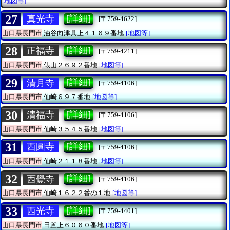
[地図等]
27
[詳細]
真光寺
[〒759-4622]
山口県長門市
油谷向津具上４１６９番地
[地図等]
28
[詳細]
正福寺
[〒759-4211]
山口県長門市
俵山２６９２番地
[地図等]
29
[詳細]
清月寺
[〒759-4106]
山口県長門市
仙崎６９７番地
[地図等]
30
[詳細]
清福寺
[〒759-4106]
山口県長門市
仙崎３５４５番地
[地図等]
31
[詳細]
西圓寺
[〒759-4106]
山口県長門市
仙崎２１１８番地
[地図等]
32
[詳細]
西覺寺
[〒759-4106]
山口県長門市
仙崎１６２２番の１地
[地図等]
33
[詳細]
西光寺
[〒759-4401]
山口県長門市
日置上６０６０番地
[地図等]