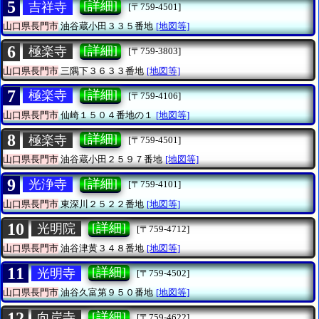
5
[詳細]
吉祥寺
[〒759-4501]
山口県長門市
油谷蔵小田３３５番地
[地図等]
6
[詳細]
極楽寺
[〒759-3803]
山口県長門市
三隅下３６３３番地
[地図等]
7
[詳細]
極楽寺
[〒759-4106]
山口県長門市
仙崎１５０４番地の１
[地図等]
8
[詳細]
極楽寺
[〒759-4501]
山口県長門市
油谷蔵小田２５９７番地
[地図等]
9
[詳細]
光浄寺
[〒759-4101]
山口県長門市
東深川２５２２番地
[地図等]
10
[詳細]
光明院
[〒759-4712]
山口県長門市
油谷津黄３４８番地
[地図等]
11
[詳細]
光明寺
[〒759-4502]
山口県長門市
油谷久富第９５０番地
[地図等]
12
[詳細]
向岸寺
[〒759-4622]