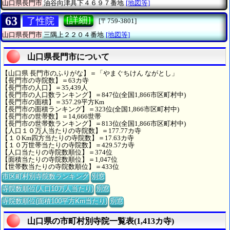
山口県長門市
油谷向津具下４６９７番地
[地図等]
63
[詳細]
了性院
[〒759-3801]
山口県長門市
三隅上２２０４番地
[地図等]
山口県長門市について
【山口県 長門市のふりがな】＝「やまぐちけん ながとし」
【長門市の寺院数】＝63カ寺
【長門市の人口】＝35,439人
【長門市の人口数ランキング】＝847位(全国1,866市区町村中)
【長門市の面積】＝357.29平方Km
【長門市の面積ランキング】＝323位(全国1,866市区町村中)
【長門市の世帯数】＝14,666世帯
【長門市の世帯数ランキング】＝813位(全国1,866市区町村中)
【人口１０万人当たりの寺院数】＝177.77カ寺
【１０Km四方当たりの寺院数】＝17.63カ寺
【１０万世帯当たりの寺院数】＝429.57カ寺
【人口当たりの寺院数順位】＝374位
【面積当たりの寺院数順位】＝1,047位
【世帯数当たりの寺院数順位】＝433位
市区町村別寺院数ランキング
別窓
寺院数順位(人口10万人当たり)
別窓
寺院数順位(面積100平方Km当たり)
別窓
山口県の市町村別寺院一覧表(1,413カ寺)