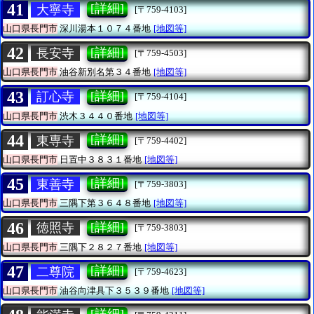
41
[詳細]
大寧寺
[〒759-4103]
山口県長門市
深川湯本１０７４番地
[地図等]
42
[詳細]
長安寺
[〒759-4503]
山口県長門市
油谷新別名第３４番地
[地図等]
43
[詳細]
訂心寺
[〒759-4104]
山口県長門市
渋木３４４０番地
[地図等]
44
[詳細]
東専寺
[〒759-4402]
山口県長門市
日置中３８３１番地
[地図等]
45
[詳細]
東善寺
[〒759-3803]
山口県長門市
三隅下第３６４８番地
[地図等]
46
[詳細]
徳照寺
[〒759-3803]
山口県長門市
三隅下２８２７番地
[地図等]
47
[詳細]
二尊院
[〒759-4623]
山口県長門市
油谷向津具下３５３９番地
[地図等]