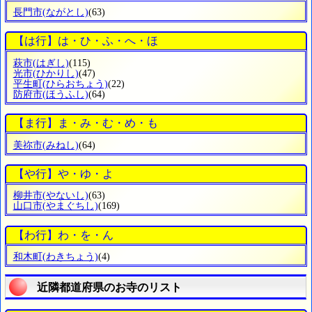
長門市
(ながとし)
(63)
【は行】は・ひ・ふ・へ・ほ
萩市
(はぎし)
(115)
光市
(ひかりし)
(47)
平生町
(ひらおちょう)
(22)
防府市
(ほうふし)
(64)
【ま行】ま・み・む・め・も
美祢市
(みねし)
(64)
【や行】や・ゆ・よ
柳井市
(やないし)
(63)
山口市
(やまぐちし)
(169)
【わ行】わ・を・ん
和木町
(わきちょう)
(4)
近隣都道府県のお寺のリスト