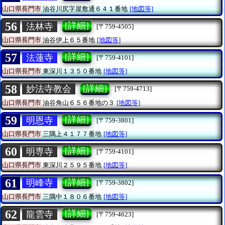
山口県長門市
油谷川尻字屋敷通６４１番地
[地図等]
56
[詳細]
法林寺
[〒759-4505]
山口県長門市
油谷伊上６５番地
[地図等]
57
[詳細]
法蓮寺
[〒759-4101]
山口県長門市
東深川１３５０番地
[地図等]
58
[詳細]
妙法寺教会
[〒759-4713]
山口県長門市
油谷角山６５６番地の３
[地図等]
59
[詳細]
明恩寺
[〒759-3801]
山口県長門市
三隅上４１７７番地
[地図等]
60
[詳細]
明専寺
[〒759-4101]
山口県長門市
東深川２５９５番地
[地図等]
61
[詳細]
明峰寺
[〒759-3802]
山口県長門市
三隅中１８０６番地
[地図等]
62
[詳細]
龍雲寺
[〒759-4623]