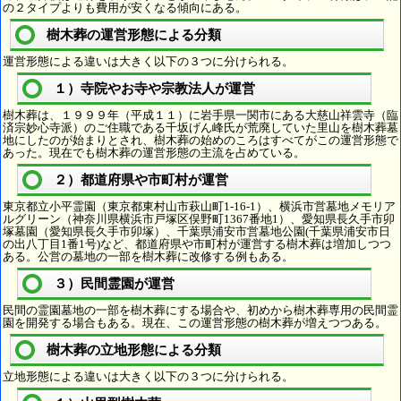
の２タイプよりも費用が安くなる傾向にある。
樹木葬の運営形態による分類
運営形態による違いは大きく以下の３つに分けられる。
１）寺院やお寺や宗教法人が運営
樹木葬は、１９９９年（平成１１）に岩手県一関市にある大慈山祥雲寺（臨
済宗妙心寺派）のご住職である千坂げん峰氏が荒廃していた里山を樹木葬墓
地にしたのが始まりとされ、樹木葬の始めのころはすべてがこの運営形態で
あった。現在でも樹木葬の運営形態の主流を占めている。
２）都道府県や市町村が運営
東京都立小平霊園（東京都東村山市萩山町1-16-1）、横浜市営墓地メモリア
ルグリーン（神奈川県横浜市戸塚区俣野町1367番地1）、愛知県長久手市卯
塚墓園（愛知県長久手市卯塚）、千葉県浦安市営墓地公園(千葉県浦安市日
の出八丁目1番1号)など、都道府県や市町村が運営する樹木葬は増加しつつ
ある。公営の墓地の一部を樹木葬に改修する例もある。
３）民間霊園が運営
民間の霊園墓地の一部を樹木葬にする場合や、初めから樹木葬専用の民間霊
園を開発する場合もある。現在、この運営形態の樹木葬が増えつつある。
樹木葬の立地形態による分類
立地形態による違いは大きく以下の３つに分けられる。