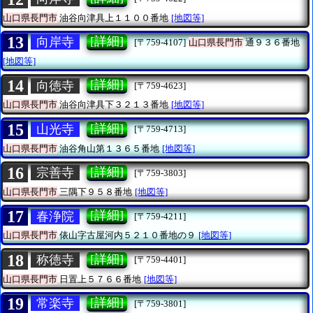
山口県長門市
油谷向津具上１１００番地
[地図等]
13
[詳細]
向岸寺
[〒759-4107]
山口県長門市
通９３６番地
[地図等]
14
[詳細]
向徳寺
[〒759-4623]
山口県長門市
油谷向津具下３２１３番地
[地図等]
15
[詳細]
山光寺
[〒759-4713]
山口県長門市
油谷角山第１３６５番地
[地図等]
16
[詳細]
宗善寺
[〒759-3803]
山口県長門市
三隅下９５８番地
[地図等]
17
[詳細]
春浄院
[〒759-4211]
山口県長門市
俵山字古屋河内５２１０番地の９
[地図等]
18
[詳細]
称徳寺
[〒759-4401]
山口県長門市
日置上５７６６番地
[地図等]
19
[詳細]
常楽寺
[〒759-3801]