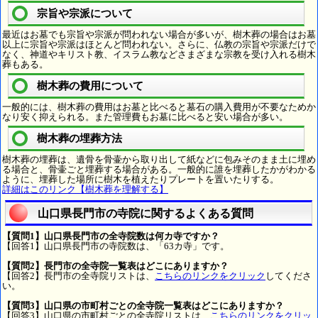
宗旨や宗派について
最近はお墓でも宗旨や宗派が問われない場合が多いが、樹木葬の場合はお墓
以上に宗旨や宗派はほとんど問われない。さらに、仏教の宗旨や宗派だけで
なく、神道やキリスト教、イスラム教などさまざまな宗教を受け入れる樹木
葬もある。
樹木葬の費用について
一般的には、樹木葬の費用はお墓と比べると墓石の購入費用が不要なためか
なり安く抑えられる。また管理費もお墓に比べると安い場合が多い。
樹木葬の埋葬方法
樹木葬の埋葬は、遺骨を骨壷から取り出して紙などに包みそのまま土に埋め
る場合と、骨壷ごと埋葬する場合がある。一般的に誰を埋葬したかがわかる
ように、埋葬した場所に樹木を植えたりプレートを置いたりする。
詳細はこのリンク【樹木葬を理解する】
山口県長門市の寺院に関するよくある質問
【質問1】山口県長門市の全寺院数は何カ寺ですか？
【回答1】山口県長門市の寺院数は、「63カ寺」です。
【質問2】長門市の全寺院一覧表はどこにありますか？
【回答2】長門市の全寺院リストは、
こちらのリンクをクリック
してくださ
い。
【質問3】山口県の市町村ごとの全寺院一覧表はどこにありますか？
【回答3】山口県の市町村ごとの全寺院リストは、
こちらのリンクをクリッ