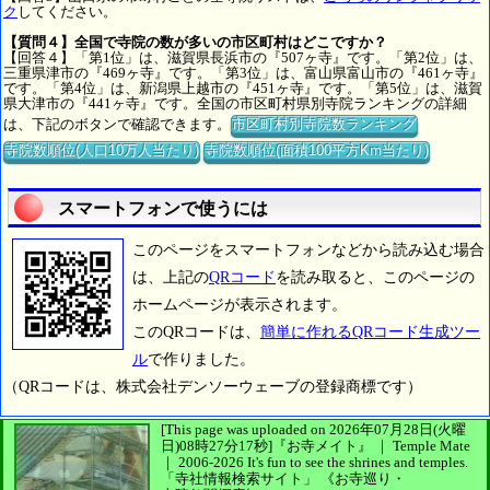
ク
してください。
【質問４】全国で寺院の数が多いの市区町村はどこですか？
【回答４】「第1位」は、滋賀県長浜市の『507ヶ寺』です。「第2位」は、
三重県津市の『469ヶ寺』です。「第3位」は、富山県富山市の『461ヶ寺』
です。「第4位」は、新潟県上越市の『451ヶ寺』です。「第5位」は、滋賀
県大津市の『441ヶ寺』です。全国の市区町村県別寺院ランキングの詳細
は、下記のボタンで確認できます。
市区町村別寺院数ランキング
寺院数順位(人口10万人当たり)
寺院数順位(面積100平方Km当たり)
スマートフォンで使うには
このページをスマートフォンなどから読み込む場合
は、上記の
QRコード
を読み取ると、このページの
ホームページが表示されます。
このQRコードは、
簡単に作れるQRコード生成ツー
ル
で作りました。
（QRコードは、株式会社デンソーウェーブの登録商標です）
[This page was uploaded on 2026年07月28日(火曜
日)08時27分17秒]
『お寺メイト』 ｜ Temple Mate
｜
2006-2026
It's fun to see
the shrines and temples.
「寺社情報検索サイト」
《お寺巡り・