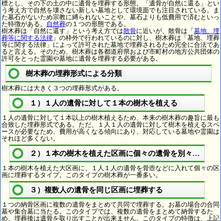
標とし、その下の土の中に遺骨を埋葬する形態。「遺骨が自然に還る」とい
う考え方で自然を壊さない新しい墓地として環境面でも注目されている。ま
た墓石がないため宗教に縛られないことや、墓石よりも低費用で済むといっ
た特徴がある。
自然葬
の１つの形態である。
樹木葬は「自然に還す」という考え方では
散骨
に近いが、散骨は「
墓地、埋
葬等に関する法律
」の枠外で行われているのに対し、樹木葬は「墓地、埋葬
等に関する法律」によって許可された墓地で埋葬されるため完全に合法であ
ると言える。そのため、樹木葬は各都道府県および市町村の地方公共団体の
許可をとった霊園や墓地に遺骨を埋葬する必要がある。
樹木葬の埋葬形式による分類
樹木葬には大きく３つの埋葬形式がある。
１）１人の遺骨に対して１本の樹木を植える
１人の遺骨に対して１本以上の樹木植えるため、本来の樹木葬の趣旨に最も
合致した埋葬形式である。ただ、１人１人の遺骨に対して樹木を植えるスペ
ースが必要なため、費用が高くなる傾向にあり、対応している墓地や霊園は
それほど多くない。
２）１本の樹木を植えた区画に個々の遺骨を別々に埋葬
１本の樹木を植えた大区画に、１人１人の遺骨を骨壺などに入れて個々の区
画に埋葬するタイプ。このタイプの樹木葬が一番多い。
３）複数人の遺骨を同じ区画に埋葬する
１つの納骨区画に複数の遺骨をまとめて共同で埋葬する。お墓の場合の合同
墓や集合墓に当たる。このタイプでは、複数の遺骨をまとめて納骨するた
め、埋葬後は遺骨を取り出すことが出来ません。このタイプの特徴は、上記