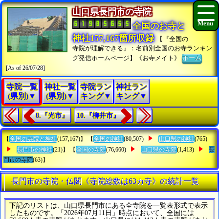
山口県長門市の寺院
全国のお寺と
神社157,167箇所収録
【『全国の
寺院が理解できる』：名前別全国のお寺ランキン
グ発信ホームページ】《お寺メイト》
ホーム
[As of 26/07/28]
寺院一覧
神社一覧
寺院ラン
神社ラン
(県別)▼
(県別)▼
キング▼
キング▼
8.『光市』
10.『柳井市』
【
全国の寺院と神社
(157,167)】 【
全国の神社
(80,507)
山口県の神社
(765)
長門市の神社
(21)】 【
全国の寺院
(76,660)
山口県の寺院
(1,413)
長
門市の寺院
(63)】
長門市の寺院・仏閣《寺院総数は63カ寺》の統計一覧
下記のリストは、山口県長門市にある全寺院を一覧表形式で表示
したものです。「2026年07月11日」時点において、全国には