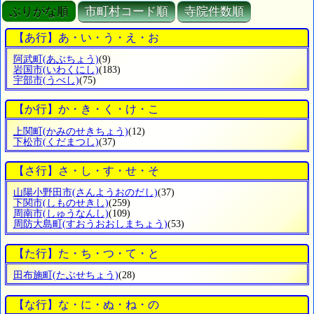
ぶりがな順
市町村コード順
寺院件数順
【あ行】あ・い・う・え・お
阿武町
(あぶちょう)
(9)
岩国市
(いわくにし)
(183)
宇部市
(うべし)
(75)
【か行】か・き・く・け・こ
上関町
(かみのせきちょう)
(12)
下松市
(くだまつし)
(37)
【さ行】さ・し・す・せ・そ
山陽小野田市
(さんようおのだし)
(37)
下関市
(しものせきし)
(259)
周南市
(しゅうなんし)
(109)
周防大島町
(すおうおおしまちょう)
(53)
【た行】た・ち・つ・て・と
田布施町
(たぶせちょう)
(28)
【な行】な・に・ぬ・ね・の