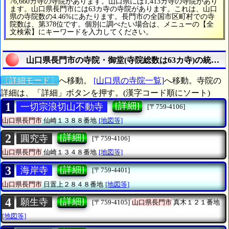
76,660カ寺の寺院があります。山口県には1,413カ寺の寺院があり
ます。山口県長門市には63カ寺の寺院があります。これは、山口
県の寺院数の4.46%にあたります。長門市の全国市区町村での寺
院数は、第378位です。個別に調べたい場合は、メニューの【全
文検索】にキーワードを入力してください。
山口県長門市の寺院・御堂(寺院総数は63カ寺)の統計リ
〔詳細モード〕
へ移動。
[山口県の寺院一覧]
へ移動。寺院の
詳細は、「詳細」ボタンを押す。(漢字コード順にソート)
1
[詳細]
一切宗浪切山不動寺
[〒759-4106]
山口県長門市
仙崎１３８８番地
[地図等]
2
[詳細]
圓究寺
[〒759-4106]
山口県長門市
仙崎１３４８番地
[地図等]
3
[詳細]
海岸寺
[〒759-4401]
山口県長門市
日置上２８４８番地
[地図等]
4
[詳細]
願生寺
[〒759-4105]
山口県長門市
真木１２１番地
[地図等]