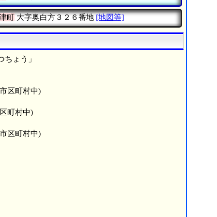
津町
大字奥白方３２６番地
[地図等]
つちょう」
6市区町村中)
市区町村中)
6市区町村中)