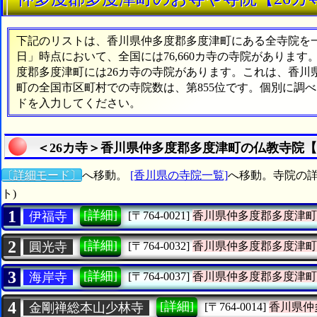
下記のリストは、香川県仲多度郡多度津町にある全寺院を一覧
日」時点において、全国には76,660カ寺の寺院があります
度郡多度津町には26カ寺の寺院があります。これは、香川県
町の全国市区町村での寺院数は、第855位です。個別に調
ドを入力してください。
＜26カ寺＞香川県仲多度郡多度津町の仏教寺院【
〔詳細モード〕
へ移動。
[香川県の寺院一覧]
へ移動。寺院の詳
ト)
1
[詳細]
伊福寺
[〒764-0021]
香川県仲多度郡多度津町
2
[詳細]
圓光寺
[〒764-0032]
香川県仲多度郡多度津町
3
[詳細]
海岸寺
[〒764-0037]
香川県仲多度郡多度津町
4
[詳細]
金剛禅総本山少林寺
[〒764-0014]
香川県仲