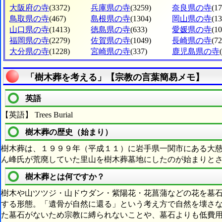
大阪府の寺
(3372)
兵庫県の寺
(3259)
奈良県の寺
(1
鳥取県の寺
(467)
島根県の寺
(1304)
岡山県の寺
(1
山口県の寺
(1413)
徳島県の寺
(633)
愛媛県の寺
(1
福岡県の寺
(2279)
佐賀県の寺
(1049)
長崎県の寺
(72
大分県の寺
(1228)
宮崎県の寺
(337)
鹿児島県の寺
「樹木葬を考える」【宗教の言葉簡易メモ】
英語
【英語】 Trees Burial
樹木葬の歴史（始まり）
樹木葬は、１９９９年（平成１１）に岩手県一関市にある大
ん峰氏が荒廃していた里山を樹木葬墓地にしたのが始まりと
樹木葬とは何ですか？
樹木や山ツツジ・山ドウダン・紫陽花・花菖蒲などの花を墓
する形態。「遺骨が自然に還る」という考え方で自然を壊さ
た墓石がないため宗教に縛られないことや、墓石よりも低費