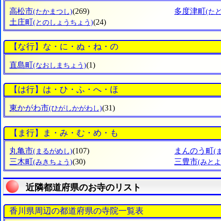
高松市
(269)
多度津町
(たかまつし)
(た
土庄町
(24)
(とのしょうちょう)
【な行】な・に・ぬ・ね・の
直島町
(1)
(なおしまちょう)
【は行】は・ひ・ふ・へ・ほ
東かがわ市
(31)
(ひがしかがわし)
【ま行】ま・み・む・め・も
丸亀市
(107)
まんのう町
(まるがめし)
(
三木町
(30)
三豊市
(みきちょう)
(みとよ
近隣都道府県のお寺のリスト
香川県周辺の都道府県の寺院一覧表