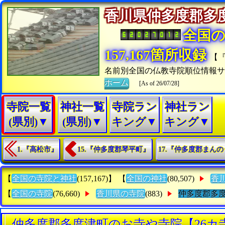
香川県仲多度郡多
全国
157,167箇所収録
【
名前別全国の仏教寺院順位情報サ
ホーム
[As of 26/07/28]
寺院一覧
神社一覧
寺院ラン
神社ラン
(県別)▼
(県別)▼
キング▼
キング▼
1.『高松市』
15.『仲多度郡琴平町』
17.『仲多度郡まん
【
全国の寺院と神社
(157,167)】 【
全国の神社
(80,507)
香
【
全国の寺院
(76,660)
香川県の寺院
(883)
仲多度郡多
仲多度郡多度津町のお寺や寺院【26カ