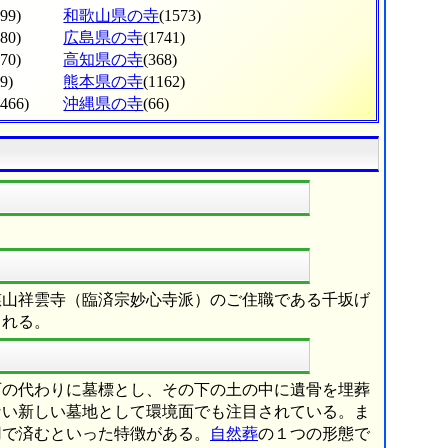
799)
和歌山県の寺
(1573)
380)
広島県の寺
(1741)
070)
高知県の寺
(368)
9)
熊本県の寺
(1162)
(466)
沖縄県の寺
(66)
慈山祥雲寺（臨済宗妙心寺派）のご住職である千坂げ
される。
石の代わりに墓標とし、その下の土の中に遺骨を埋葬
ない新しい墓地として環境面でも注目されている。ま
用で済むといった特徴がある。
自然葬
の１つの形態で