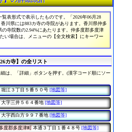
表形式で表示したものです。「2026年06月28
。香川県には883カ寺の寺院があります。香川県仲多
の寺院数の2.94%にあたります。仲多度郡多度津
べたい場合は、メニューの【全文検索】にキーワー
26カ寺】の全リスト
細は、「詳細」ボタンを押す。(漢字コード順にソー
堀江３丁目５番５０号
[地図等]
大字三井５６４番地
[地図等]
大字西白方９９７番地
[地図等]
多度郡多度津町
本通３丁目１番４８号
[地図等]