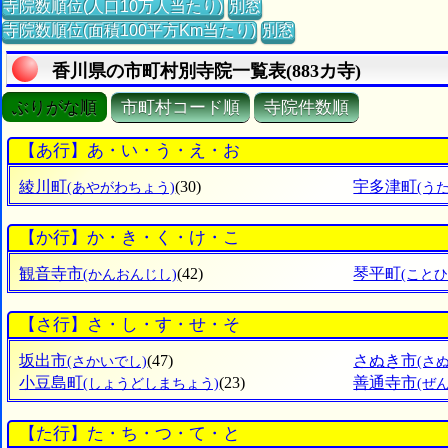
寺院数順位(人口10万人当たり)
別窓
寺院数順位(面積100平方Km当たり)
別窓
香川県の市町村別寺院一覧表(883カ寺)
ぶりがな順
市町村コード順
寺院件数順
【あ行】あ・い・う・え・お
綾川町
(30)
宇多津町
(あやがわちょう)
(う
【か行】か・き・く・け・こ
観音寺市
(42)
琴平町
(かんおんじし)
(こと
【さ行】さ・し・す・せ・そ
坂出市
(47)
さぬき市
(さかいでし)
(さ
小豆島町
(23)
善通寺市
(しょうどしまちょう)
(ぜ
【た行】た・ち・つ・て・と