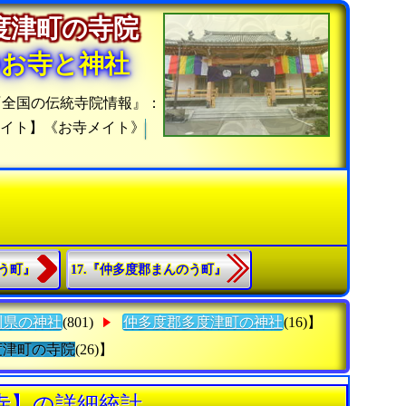
度津町の寺院
のお寺と神社
『全国の伝統寺院情報』：
イト】《お寺メイト》
のう町』
17.『仲多度郡まんのう町』
川県の神社
(801)
仲多度郡多度津町の神社
(16)】
度津町の寺院
(26)】
寺】の詳細統計