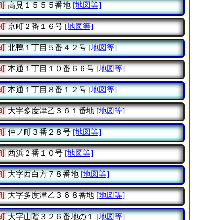
町
高見１５５５番地
[地図等]
町
京町２番１６号
[地図等]
町
北鴨１丁目５番４２号
[地図等]
町
本通１丁目１０番６６号
[地図等]
町
本通１丁目８番１２号
[地図等]
町
大字多度津乙３６１番地
[地図等]
町
仲ノ町３番２８号
[地図等]
町
西浜２番１０号
[地図等]
町
大字西白方７８番地
[地図等]
町
大字多度津乙３６８番地
[地図等]
町
大字山階３２６番地の１
[地図等]