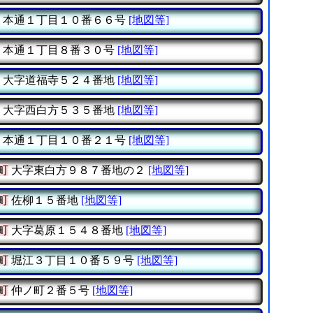
本通１丁目１０番６６号
[地図等]
本通１丁目８番３０号
[地図等]
大字道福寺５２４番地
[地図等]
大字西白方５３５番地
[地図等]
本通１丁目１０番２１号
[地図等]
町
大字東白方９８７番地の２
[地図等]
町
佐柳１５番地
[地図等]
町
大字葛原１５４８番地
[地図等]
町
堀江３丁目１０番５９号
[地図等]
町
仲ノ町２番５号
[地図等]