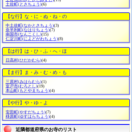
土佐町
(とさちょう)
(6)
【な行】な・に・ぬ・ね・の
中土佐町
(なかとさちょう)
(3)
奈半利町
(なはりちょう)
(7)
南国市
(なんこくし)
(15)
仁淀川町
(によどがわちょう)
(8)
【は行】は・ひ・ふ・へ・ほ
日高村
(ひだかむら)
(4)
【ま行】ま・み・む・め・も
三原村
(みはらむら)
(1)
室戸市
(むろとし)
(19)
本山町
(もとやまちょう)
(4)
【や行】や・ゆ・よ
安田町
(やすだちょう)
(7)
梼原町
(ゆすはらちょう)
(4)
近隣都道府県のお寺のリスト