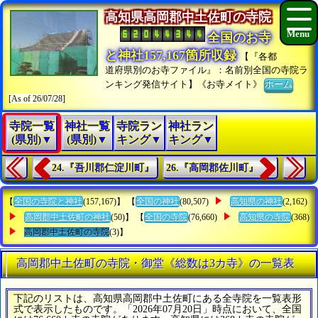
高知県高岡郡中土佐町の寺院
全国のお寺
と神社157,167箇所収録
【『各都
道府県別のお寺ファイル』：名前別全国の寺院ラ
ンキング発信サイト】《お寺メイト》
ホーム
[As of 26/07/28]
寺院一覧
神社一覧
寺院ラン
神社ラン
(県別)▼
(県別)▼
キング▼
キング▼
24.『吾川郡仁淀川町』
26.『高岡郡佐川町』
【
全国の寺院と神社
(157,167)】 【
全国の神社
(80,507)
高知県の神社
(2,162)
高岡郡中土佐町の神社
(50)】 【
全国の寺院
(76,660)
高知県の寺院
(368)
高岡郡中土佐町の寺院
(3)】
高岡郡中土佐町の寺院・御堂《総数は3カ寺》の一覧表
下記のリストは、高知県高岡郡中土佐町にある全寺院を一覧表形
式で表示したものです。「2026年07月20日」時点において、全国