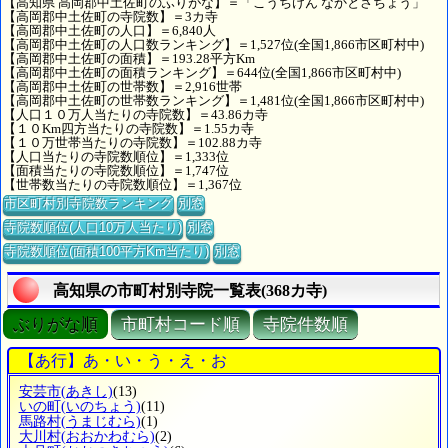
【高知県 高岡郡中土佐町のふりがな】＝「こうちけん なかとさちょう」
【高岡郡中土佐町の寺院数】＝3カ寺
【高岡郡中土佐町の人口】＝6,840人
【高岡郡中土佐町の人口数ランキング】＝1,527位(全国1,866市区町村中)
【高岡郡中土佐町の面積】＝193.28平方Km
【高岡郡中土佐町の面積ランキング】＝644位(全国1,866市区町村中)
【高岡郡中土佐町の世帯数】＝2,916世帯
【高岡郡中土佐町の世帯数ランキング】＝1,481位(全国1,866市区町村中)
【人口１０万人当たりの寺院数】＝43.86カ寺
【１０Km四方当たりの寺院数】＝1.55カ寺
【１０万世帯当たりの寺院数】＝102.88カ寺
【人口当たりの寺院数順位】＝1,333位
【面積当たりの寺院数順位】＝1,747位
【世帯数当たりの寺院数順位】＝1,367位
市区町村別寺院数ランキング
別窓
寺院数順位(人口10万人当たり)
別窓
寺院数順位(面積100平方Km当たり)
別窓
高知県の市町村別寺院一覧表(368カ寺)
ぶりがな順
市町村コード順
寺院件数順
【あ行】あ・い・う・え・お
安芸市
(あきし)
(13)
いの町
(いのちょう)
(11)
馬路村
(うまじむら)
(1)
大川村
(おおかわむら)
(2)