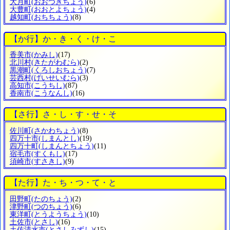
大月町
(おおつきちょう)
(6)
大豊町
(おおとよちょう)
(4)
越知町
(おちちょう)
(8)
【か行】か・き・く・け・こ
香美市
(かみし)
(17)
北川村
(きたがわむら)
(2)
黒潮町
(くろしおちょう)
(7)
芸西村
(げいせいむら)
(3)
高知市
(こうちし)
(87)
香南市
(こうなんし)
(16)
【さ行】さ・し・す・せ・そ
佐川町
(さかわちょう)
(8)
四万十市
(しまんとし)
(19)
四万十町
(しまんとちょう)
(11)
宿毛市
(すくもし)
(17)
須崎市
(すさきし)
(9)
【た行】た・ち・つ・て・と
田野町
(たのちょう)
(2)
津野町
(つのちょう)
(6)
東洋町
(とうようちょう)
(10)
土佐市
(とさし)
(16)
土佐清水市
(とさしみずし)
(15)