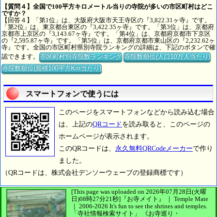
【質問４】全国で100平方キロメートル当りの寺院が多いの市区町村はどこ
ですか？
【回答４】「第1位」は、大阪府大阪市天王寺区の『3,822.31ヶ寺』です。
「第2位」は、東京都台東区の『3,422.35ヶ寺』です。「第3位」は、京都府
京都市上京区の『3,143.67ヶ寺』です。「第4位」は、京都府京都市下京区
の『2,595.87ヶ寺』です。「第5位」は、京都府京都市東山区の『2,232.62ヶ
寺』です。全国の市区町村県別寺院ランキングの詳細は、下記のボタンで確
認できます。
市区町村別寺院数ランキング
寺院数順位(人口10万人当たり)
寺院数順位(面積100平方Km当たり)
スマートフォンで使うには
このページをスマートフォンなどから読み込む場合
は、上記の
QRコード
を読み取ると、このページの
ホームページが表示されます。
このQRコードは、
永久無料QRCodeメーカー
で作り
ました。
（QRコードは、株式会社デンソーウェーブの登録商標です）
[This page was uploaded on 2026年07月28日(火曜
日)08時27分21秒]
『お寺メイト』 ｜ Temple Mate
｜
2006-2026
It's fun to see
the shrines and temples.
「寺社情報検索サイト」
《お寺巡り・