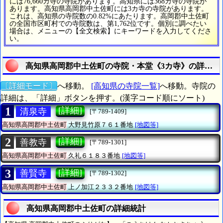
には76,660カ寺の寺院があります。高知県には368カ寺の寺院が
あります。高知県高岡郡中土佐町には3カ寺の寺院があります。
これは、高知県の寺院数の0.82%にあたります。高岡郡中土佐町
の全国市区町村での寺院数は、第1,762位です。個別に調べたい
場合は、メニューの【全文検索】にキーワードを入力してくださ
い。
高知県高岡郡中土佐町の寺院・本堂《3カ寺》の詳細統
〔詳細モード〕
へ移動。
[高知県の寺院一覧]
へ移動。寺院の
詳細は、「詳細」ボタンを押す。(漢字コード順にソート)
1
[詳細]
清泉寺
[〒789-1409]
高知県高岡郡中土佐町
大野見竹原７６１番地
[地図等]
2
[詳細]
善教寺
[〒789-1301]
高知県高岡郡中土佐町
久礼６１８３番地
[地図等]
3
[詳細]
善賢寺
[〒789-1302]
高知県高岡郡中土佐町
上ノ加江２３３２番地
[地図等]
高知県高岡郡中土佐町の詳細統計