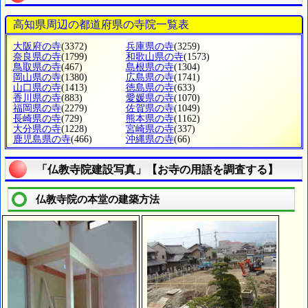
高知県周辺の都道府県の寺院一覧表
大阪府の寺
(3372)
兵庫県の寺
(3259)
奈良県の寺
(1799)
和歌山県の寺
(1573)
鳥取県の寺
(467)
島根県の寺
(1304)
岡山県の寺
(1380)
広島県の寺
(1741)
山口県の寺
(1413)
徳島県の寺
(633)
香川県の寺
(883)
愛媛県の寺
(1070)
福岡県の寺
(2279)
佐賀県の寺
(1049)
長崎県の寺
(729)
熊本県の寺
(1162)
大分県の寺
(1228)
宮崎県の寺
(337)
鹿児島県の寺
(466)
沖縄県の寺
(66)
「仏教寺院建設写真」【お寺の用語を調査する】
仏教寺院の本堂の建築方法