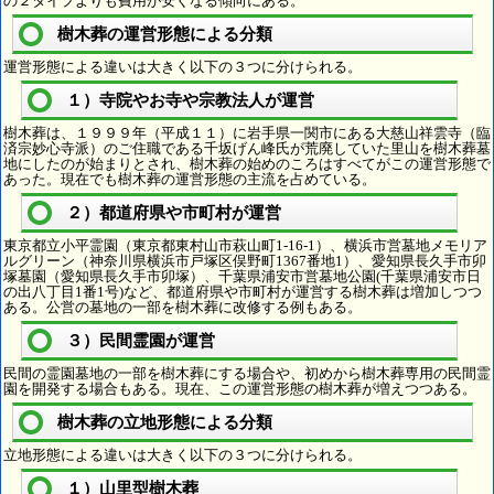
の２タイプよりも費用が安くなる傾向にある。
樹木葬の運営形態による分類
運営形態による違いは大きく以下の３つに分けられる。
１）寺院やお寺や宗教法人が運営
樹木葬は、１９９９年（平成１１）に岩手県一関市にある大慈山祥雲寺（臨
済宗妙心寺派）のご住職である千坂げん峰氏が荒廃していた里山を樹木葬墓
地にしたのが始まりとされ、樹木葬の始めのころはすべてがこの運営形態で
あった。現在でも樹木葬の運営形態の主流を占めている。
２）都道府県や市町村が運営
東京都立小平霊園（東京都東村山市萩山町1-16-1）、横浜市営墓地メモリア
ルグリーン（神奈川県横浜市戸塚区俣野町1367番地1）、愛知県長久手市卯
塚墓園（愛知県長久手市卯塚）、千葉県浦安市営墓地公園(千葉県浦安市日
の出八丁目1番1号)など、都道府県や市町村が運営する樹木葬は増加しつつ
ある。公営の墓地の一部を樹木葬に改修する例もある。
３）民間霊園が運営
民間の霊園墓地の一部を樹木葬にする場合や、初めから樹木葬専用の民間霊
園を開発する場合もある。現在、この運営形態の樹木葬が増えつつある。
樹木葬の立地形態による分類
立地形態による違いは大きく以下の３つに分けられる。
１）山里型樹木葬