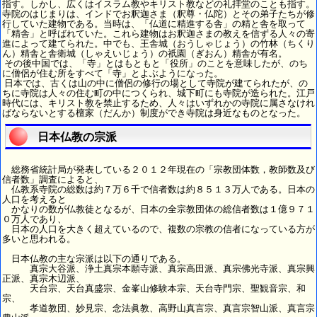
指す。しかし、広くはイスラム教やキリスト教などの礼拝堂のことも指す。
寺院のはじまりは、インドでお釈迦さま（釈尊・仏陀）とその弟子たちが修
行していた建物である。当時は、「仏道に精進する舎」の精と舎を取って
「精舎」と呼ばれていた。これら建物はお釈迦さまの教えを信ずる人々の寄
進によって建てられた。中でも、王舎城（おうしゃじょう）の竹林（ちくり
ん）精舎と舎衛城（しゃえいじょう）の祇園（ぎおん）精舎が有名。
その後中国では、「寺」とはもともと「役所」のことを意味したが、のち
に僧侶が住む所をすべて「寺」とよぶようになった。
日本では、古くは山の中に僧侶の修行の場として寺院が建てられたが、の
ちに寺院は人々の住む町の中につくられ、城下町にも寺院が造られた。江戸
時代には、キリスト教を禁止するため、人々はいずれかの寺院に属さなけれ
ばならないとする檀家（だんか）制度ができ寺院は身近なものとなった。
日本仏教の宗派
総務省統計局が発表している２０１２年現在の「宗教団体数，教師数及び
信者数」調査によると、
仏教系寺院の総数は約７万６千で信者数は約８５１３万人である。日本の
人口を考えると
かなりの数が仏教徒となるが、日本の全宗教団体の総信者数は１億９７１
０万人であり、
日本の人口を大きく超えているので、複数の宗教の信者になっている方が
多いと思われる。
日本仏教の主な宗派は以下の通りである。
真宗大谷派、浄土真宗本願寺派、真宗高田派、真宗佛光寺派、真宗興
正派、真宗木辺派、
天台宗、天台真盛宗、金峯山修験本宗、天台寺門宗、聖観音宗、和
宗、
孝道教団、妙見宗、念法眞教、高野山真言宗、真言宗智山派、真言宗