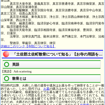
豊山派、
真言宗大覚寺派、新義真言宗、真言宗善通寺派、真言宗御室派、真言
宗山階派、真言宗泉涌寺派、
真言宗醍醐派、真言宗国分寺派、真言宗須磨寺派、真言宗中山寺派、
真言三宝宗、信貴山真言宗、
真言宗犬鳴派、東寺真言宗、浄土宗、浄土宗西山禅林寺派、浄土宗西
山深草派、西山浄土宗、
時宗、融通念佛宗、臨済宗妙心寺派、臨済宗南禅寺派、臨済宗円覚寺
派、臨済宗建長寺派、
臨済宗天龍寺派、臨済宗相国寺派、臨済宗東福寺派、曹洞宗、黄檗
宗、日蓮宗、
法華宗、法華宗真門流、顯本法華宗、本門佛立宗、本門法華宗、法相
宗、
聖徳宗、華厳宗、真言律宗、律宗
詳細はこのリンク【寺院について知る】
「土佐郡土佐町散骨について知る」【お寺の用語を調
英語
【英語】 Ash scattering
散骨とは
明治時代以降、火葬した後の遺骨や遺灰はお墓を作って納骨することが一般
的であった。しかし現代では、
お墓
の購入はかなり高価なものとなり、また
少子化や高齢化、核家族化などでお墓を建ててもそのお墓を引き継いでくれ
る者がいないという問題も生まれている。また仮に引き継いでくれても、転
勤などで遠方のためお墓を建てても管理できないという問題も生じている。
そのため、火葬された遺骨を細かく砕いて山や海や川などにまく散骨が行わ