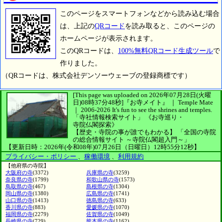
このページをスマートフォンなどから読み込む場合
は、上記の
QRコード
を読み取ると、このページの
ホームページが表示されます。
このQRコードは、
100%無料QRコード生成ツール
で
作りました。
（QRコードは、株式会社デンソーウェーブの登録商標です）
[This page was uploaded on 2026年07月28日(火曜
日)08時37分48秒]
『お寺メイト』 ｜ Temple Mate
｜
2006-2026
It's fun to see
the shrines and temples.
「寺社情報検索サイト」
《お寺巡り・
寺院仏閣探索》
【歴史・寺院の事が誰でもわかる】
「全国の寺院
の総合情報サイト ～寺院仏閣超入門～」
【更新日時：2026年(令和08年)07月26日（日曜日）12時55分12秒】
プライバシー・ポリシー
、
稼働環境
、
利用規約
【他府県の寺院】
大阪府の寺
(3372)
兵庫県の寺
(3259)
奈良県の寺
(1799)
和歌山県の寺
(1573)
鳥取県の寺
(467)
島根県の寺
(1304)
岡山県の寺
(1380)
広島県の寺
(1741)
山口県の寺
(1413)
徳島県の寺
(633)
香川県の寺
(883)
愛媛県の寺
(1070)
福岡県の寺
(2279)
佐賀県の寺
(1049)
長崎県の寺
(729)
熊本県の寺
(1162)