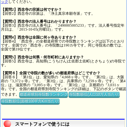
ック
してください。
【質問2】西念寺の宗派は何ですか？
【回答2】西念寺の宗派は、「浄土真宗本願寺派」です。
【質問3】西念寺の法人番号はわかりますか？
【回答3】西念寺の法人番号は、「2490005005233」です。法人番号指定年
月日は、「2015-10-05(月曜日)」です。
【質問4】西念寺は全国に何ヶ寺ありますか？
【回答4】「西念寺」の全都道府県での寺院数とランキングは以下のとおり
です。全国での「西念寺」の寺院数は190カ寺です。同じ寺院名の数では、
全国で第19位です。
【質問5】西念寺は何県・何市町村にありますか？
【回答5】西念寺は、高知県(こうちけん)土佐郡土佐町(とさちょう)の寺院で
す。
【質問６】全国で寺院の数が多いの都道府県はどこですか？
【回答６】「第1位」は、愛知県の『4,668ヶ寺』です。「第2位」は、大阪
府の『3,372ヶ寺』です。「第3位」は、兵庫県の『3,259ヶ寺』です。「第4
位」は、滋賀県の『3,095ヶ寺』です。「第5位」は、京都府の『3,031ヶ
寺』です。全国の都道府県別寺院ランキングの詳細は、下記のボタンで確認
できます。
都道府県別寺院数ランキング
寺院数順位(人口10万人当たり)
寺院数順位(面積100平方Km当たり)
スマートフォンで使うには