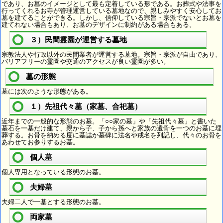
であり、お墓のイメージとして最も定着している形である。お葬式や法事を
行ってくれるお寺が管理運営している墓地なので、親しみやすく安心してお
墓を建てることができる。しかし、信仰している宗旨・宗派でないとお墓を
建てれない場合もあり、お墓のデザインに制約がある場合もある。
３）民間霊園が運営する墓地
宗教法人や行政以外の民間業者が運営する墓地。宗旨・宗派が自由であり、
バリアフリーの霊園や交通のアクセスが良い霊園が多い。
墓の形態
墓には次のような形態がある。
１）先祖代々墓（家墓、合祀墓）
近年までの一般的な形態のお墓。「○○家の墓」や「先祖代々墓」と書いた
墓石を一基だけ建て、親から子、子から孫へと家族の遺骨を一つのお墓に埋
葬する。お骨を納める度に墓誌か墓碑に法名や戒名を列記し、代々のお骨を
あわせてお参りするお墓。
個人墓
個人専用となっている形態のお墓。
夫婦墓
夫婦二人で一基とする形態のお墓。
両家墓