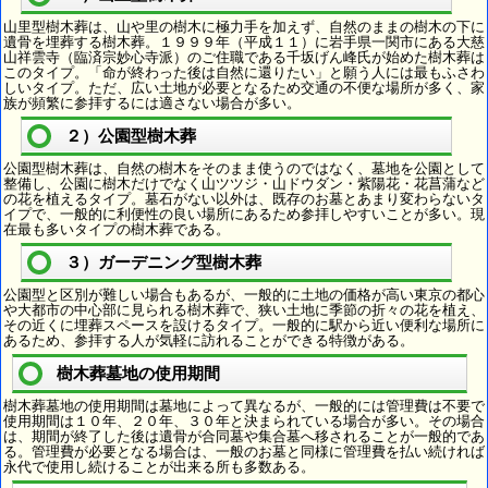
山里型樹木葬は、山や里の樹木に極力手を加えず、自然のままの樹木の下に
遺骨を埋葬する樹木葬。１９９９年（平成１１）に岩手県一関市にある大慈
山祥雲寺（臨済宗妙心寺派）のご住職である千坂げん峰氏が始めた樹木葬は
このタイプ。「命が終わった後は自然に還りたい」と願う人には最もふさわ
しいタイプ。ただ、広い土地が必要となるため交通の不便な場所が多く、家
族が頻繁に参拝するには適さない場合が多い。
２）公園型樹木葬
公園型樹木葬は、自然の樹木をそのまま使うのではなく、墓地を公園として
整備し、公園に樹木だけでなく山ツツジ・山ドウダン・紫陽花・花菖蒲など
の花を植えるタイプ。墓石がない以外は、既存のお墓とあまり変わらないタ
イプで、一般的に利便性の良い場所にあるため参拝しやすいことが多い。現
在最も多いタイプの樹木葬である。
３）ガーデニング型樹木葬
公園型と区別が難しい場合もあるが、一般的に土地の価格が高い東京の都心
や大都市の中心部に見られる樹木葬で、狭い土地に季節の折々の花を植え、
その近くに埋葬スペースを設けるタイプ。一般的に駅から近い便利な場所に
あるため、参拝する人が気軽に訪れることができる特徴がある。
樹木葬墓地の使用期間
樹木葬墓地の使用期間は墓地によって異なるが、一般的には管理費は不要で
使用期間は１０年、２０年、３０年と決まられている場合が多い。その場合
は、期間が終了した後は遺骨が合同墓や集合墓へ移されることが一般的であ
る。管理費が必要となる場合は、一般のお墓と同様に管理費を払い続ければ
永代で使用し続けることが出来る所も多数ある。