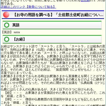
れるようになっている。自然に還ることを願って行われる
自然葬
の１つの形
態である。
詳細はこのリンク【散骨について知る】
【お寺の用語を調べる】「土佐郡土佐町お経について
英語
【英語】 sutra
【お経】
お経はサンスクリット語で「スートラ」と言う。「スートラ」とは縦糸の意
味で、当時はお釈迦さま（仏陀）の教えを木の葉や木の皮などに書き、それ
に穴を開けて糸を通したため「スートラ」と呼ぶようになった。お経はお釈
迦さまが説法された教えである。お釈迦さまは自分の教えを文字で残されて
いないため、すべてのお経が本当にお釈迦様が説かれた教えかどうかは分か
らないが、お釈迦様の弟子たちが「私はお釈迦さまの教えをこのように聞き
ました。お釈迦さまはこのようにおっしゃられていました。」ということで
ある。そのため、ほとんどのお経は、「如是我聞（にょぜがもん）」という
言葉ではじまっている。
お釈迦さまが生きておられる時はお釈迦さまから直接教えを聞くことができ
たが、お釈迦さまが亡くなられると、お釈迦さまの教えをどのように継承す
ればよいかが問題となった。そのために開かれた会議を「仏典結集（けつじ
ゅう）」という。
仏教にはたくさんの仏典があるが、大きく以下の３つに分けられる。
【経】－－－ お釈迦さまが直接説かれた教えを文字にしたもので、これ
を「経蔵」と言う。
【律】－－－ 僧侶や仏教教団の生活規則や決まりなどを記したもので、
これを「律蔵」と言う。
【論】－－－ お釈迦さま以外の高僧が、仏教の教えについての解釈や解