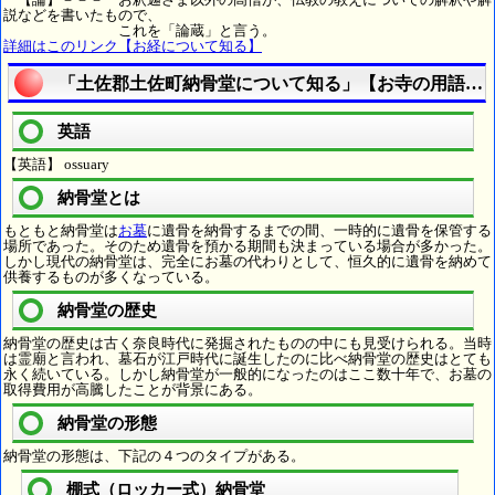
説などを書いたもので、
これを「論蔵」と言う。
詳細はこのリンク【お経について知る】
「土佐郡土佐町納骨堂について知る」【お寺の用語を
英語
【英語】 ossuary
納骨堂とは
もともと納骨堂は
お墓
に遺骨を納骨するまでの間、一時的に遺骨を保管する
場所であった。そのため遺骨を預かる期間も決まっている場合が多かった。
しかし現代の納骨堂は、完全にお墓の代わりとして、恒久的に遺骨を納めて
供養するものが多くなっている。
納骨堂の歴史
納骨堂の歴史は古く奈良時代に発掘されたものの中にも見受けられる。当時
は霊廟と言われ、墓石が江戸時代に誕生したのに比べ納骨堂の歴史はとても
永く続いている。しかし納骨堂が一般的になったのはここ数十年で、お墓の
取得費用が高騰したことが背景にある。
納骨堂の形態
納骨堂の形態は、下記の４つのタイプがある。
棚式（ロッカー式）納骨堂