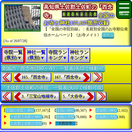
高知県土佐郡土佐町の『西念
寺』
全国の
お寺と神社157,167箇所収録
【『全国の寺院目録』：名前別全国のお寺順位発
信ホームページ】《お寺メイト》
ホーム
[As of 26/07/28]
寺院一覧
神社一覧
寺院ラン
神社ラン
(県別)▼
(県別)▼
キング▼
キング▼
全国の「西念寺(190ヶ寺)」一覧表(矢印で移動可)
165.『西念寺』
167.『西念寺』
「土佐郡土佐町の寺院」一覧表(矢印で移動可能)
3.『三宝山地福寺』
5.『大谷寺』
【
全国の寺院と神社
(157,167)】 【
全国の神社
(80,507)
高知県の神社
(2,162)
土佐郡土佐町の神社
(28)】 【
全国の寺院
(76,660)
高知県の寺院
(368)
土佐郡土佐町の寺院
(6)
「4.西念寺」
】