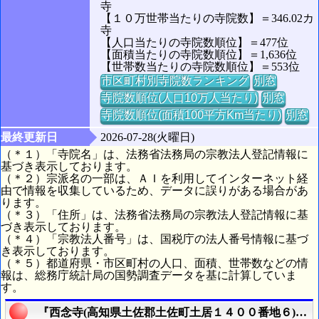
寺
【１０万世帯当たりの寺院数】＝346.02カ
寺
【人口当たりの寺院数順位】＝477位
【面積当たりの寺院数順位】＝1,636位
【世帯数当たりの寺院数順位】＝553位
市区町村別寺院数ランキング
別窓
寺院数順位(人口10万人当たり)
別窓
寺院数順位(面積100平方Km当たり)
別窓
最終更新日
2026-07-28(火曜日)
（＊１）「寺院名」は、法務省法務局の宗教法人登記情報に
基づき表示しております。
（＊２）宗派名の一部は、ＡＩを利用してインターネット経
由で情報を収集しているため、データに誤りがある場合があ
ります。
（＊３）「住所」は、法務省法務局の宗教法人登記情報に基
づき表示しております。
（＊４）「宗教法人番号」は、国税庁の法人番号情報に基づ
き表示しております。
（＊５）都道府県・市区町村の人口、面積、世帯数などの情
報は、総務庁統計局の国勢調査データを基に計算していま
す。
『西念寺(高知県土佐郡土佐町土居１４００番地６)』