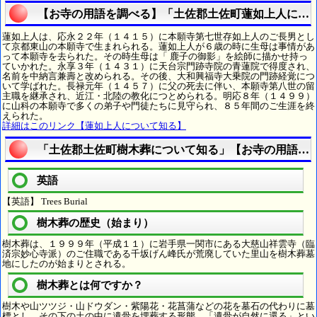
【お寺の用語を調べる】「土佐郡土佐町蓮如上人につ
蓮如上人は、応永２２年（１４１５）に本願寺第七世存如上人のご長男とし
て京都東山の本願寺で生まれられる。蓮如上人が６歳の時に生母は事情があ
って本願寺を去られた。その時生母は「 鹿子の御影」を絵師に描かせ持っ
ていかれた。永享３年（１４３１）に天台宗門跡寺院の青蓮院で得度され、
名前を中納言兼壽と改められる。その後、大和興福寺大乗院の門跡経覚につ
いて学ばれた。長禄元年（１４５７）に父の死去に伴い、本願寺第八世の留
主職を継承され、近江・北陸の教化につとめられる。明応８年（１４９９）
に山科の本願寺で多くの弟子や門徒たちに見守られ、８５年間のご生涯を終
えられた。
詳細はこのリンク【蓮如上人について知る】
「土佐郡土佐町樹木葬について知る」【お寺の用語を
英語
【英語】 Trees Burial
樹木葬の歴史（始まり）
樹木葬は、１９９９年（平成１１）に岩手県一関市にある大慈山祥雲寺（臨
済宗妙心寺派）のご住職である千坂げん峰氏が荒廃していた里山を樹木葬墓
地にしたのが始まりとされる。
樹木葬とは何ですか？
樹木や山ツツジ・山ドウダン・紫陽花・花菖蒲などの花を墓石の代わりに墓
標とし、その下の土の中に遺骨を埋葬する形態。「遺骨が自然に還る」とい