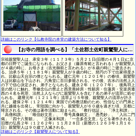
詳細はこのリンク【仏教寺院の本堂の建築方法について知る】
【お寺の用語を調べる】「土佐郡土佐町親鸞聖人につ
宗祖親鸞聖人は、承安３年（１１７３年）５月２１日(旧暦の４月１日)に京
都の日野でご誕生になられる。お父さま（藤原有範と言われる）が親鸞聖人
が４歳の時に、お母さま（吉光御前と言われる）が８歳の時にご逝去され
る。治承５年（１１８１年）親鸞聖人が９歳の時に、慈円の下で出家得度さ
れ、比叡山天台宗の僧となられる。建仁元年（１２０１年）の春頃、親鸞聖
人は比叡山を下山され、六角堂に百日参籠される。その後、吉水の法然上人
の下で信心決定され、弟子となられる。建永２年（１２０７年）、後鳥羽上
皇の怒りに触れ、専修念仏の禁止と西意善綽房・性願房・住蓮房・安楽房遵
西の４名を死罪、法然上人ならびに親鸞聖人を含む７名の弟子が流罪に処せ
られる。 建暦元年（１２１１年）流罪より５年後、親鸞聖人の流罪が許さ
れる。建保２年（１２１４年）東国での布教活動のため、性信などの門弟と
共に越後を出発し、常陸国に向かう。親鸞聖人が６０歳を過ぎた頃、京都に
帰京される。その後は著作活動に励まられ、「教行信証」、「浄土和讃」、
「高僧和讃」、「唯信鈔文意」、「尊号真像銘文」「愚禿鈔」、「入出二門
偈」「四十八誓願」、「正像末和讃」「一念多念文意」などを著作される。
旧暦の弘長２年（１２６２年）１１月２８日（新暦の１２６３年１月１６
日）親鸞聖人は９０歳で入滅される。
詳細はこのリンク【親鸞聖人について知る】