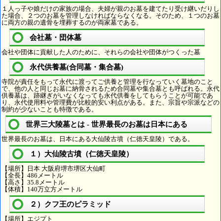
１人っ子や娘だけの家族の場合、夫婦が親のお墓を建てたり受け継いだりし
た場合、２つのお墓を管理しなければならなくなる。そのため、１つのお墓
に両方の親の遺骨を埋葬するのが両家墓である。
会社墓・団体墓
会社や団体に貢献した人のために、それらの会社や団体がつくった墓
永代供養墓(合同墓・集合墓)
寺院が責任をもって永代に渡ってご供養と管理を行なっていく墓地のこと
で、他の人と同じお墓に納骨されるため合同墓や集合墓とも呼ばれる。永代
供養墓は、跡継ぎがいなくなっても永代供養をしてもらうことが可能であ
り、永代使用料や管理費が比較的安い利点がある。また、宗旨や宗派などの
制約が少ないことも特徴である。
世界三大陵墓とは - 世界最長のお墓は日本にある
世界最長のお墓は、日本にある大仙陵古墳（仁徳天皇陵）である。
１）大仙陵古墳（仁徳天皇陵）
【場所】日本 大阪府堺市堺区大仙町
【全長】486メートル
【高さ】35.8メートル
【体積】140万立方メートル
２）クフ王のピラミッド
【場所】エジプト