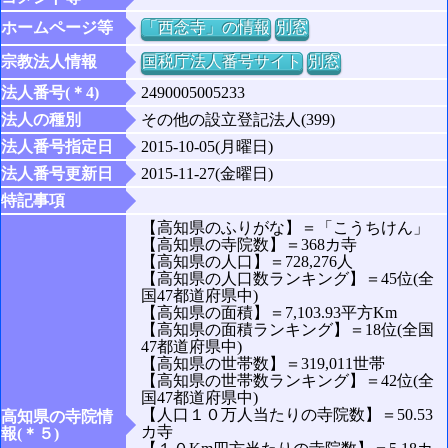
ホームページ等
「西念寺」の情報
別窓
宗教法人情報
国税庁法人番号サイト
別窓
法人番号(＊4)
2490005005233
法人の種別
その他の設立登記法人(399)
法人番号指定日
2015-10-05(月曜日)
法人番号更新日
2015-11-27(金曜日)
特記事項
【高知県のふりがな】＝「こうちけん」
【高知県の寺院数】＝368カ寺
【高知県の人口】＝728,276人
【高知県の人口数ランキング】＝45位(全
国47都道府県中)
【高知県の面積】＝7,103.93平方Km
【高知県の面積ランキング】＝18位(全国
47都道府県中)
【高知県の世帯数】＝319,011世帯
【高知県の世帯数ランキング】＝42位(全
国47都道府県中)
【人口１０万人当たりの寺院数】＝50.53
高知県の寺院情
カ寺
報(＊５)