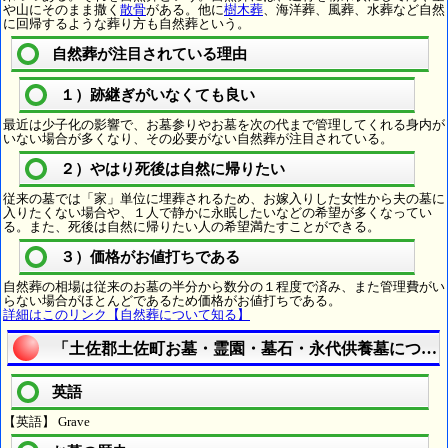
や山にそのまま撒く
散骨
がある。他に
樹木葬
、海洋葬、風葬、水葬など自然
に回帰するような葬り方も自然葬という。
自然葬が注目されている理由
１）跡継ぎがいなくても良い
最近は少子化の影響で、お墓参りやお墓を次の代まで管理してくれる身内が
いない場合が多くなり、その必要がない自然葬が注目されている。
２）やはり死後は自然に帰りたい
従来の墓では「家」単位に埋葬されるため、お嫁入りした女性から夫の墓に
入りたくない場合や、１人で静かに永眠したいなどの希望が多くなってい
る。また、死後は自然に帰りたい人の希望満たすことができる。
３）価格がお値打ちである
自然葬の相場は従来のお墓の半分から数分の１程度で済み、また管理費がい
らない場合がほとんどであるため価格がお値打ちである。
詳細はこのリンク【自然葬について知る】
「土佐郡土佐町お墓・霊園・墓石・永代供養墓につい
英語
【英語】 Grave