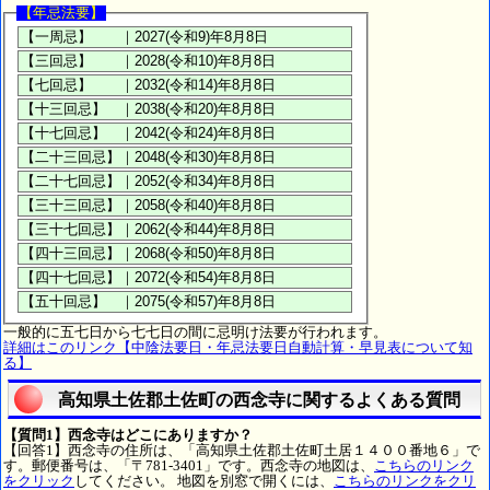
【年忌法要】
一般的に五七日から七七日の間に忌明け法要が行われます。
詳細はこのリンク【中陰法要日・年忌法要日自動計算・早見表について知
る】
高知県土佐郡土佐町の西念寺に関するよくある質問
【質問1】西念寺はどこにありますか？
【回答1】西念寺の住所は、「高知県土佐郡土佐町土居１４００番地６」で
す。郵便番号は、「〒781-3401」です。西念寺の地図は、
こちらのリンク
をクリック
してください。 地図を別窓で開くには、
こちらのリンクをクリ