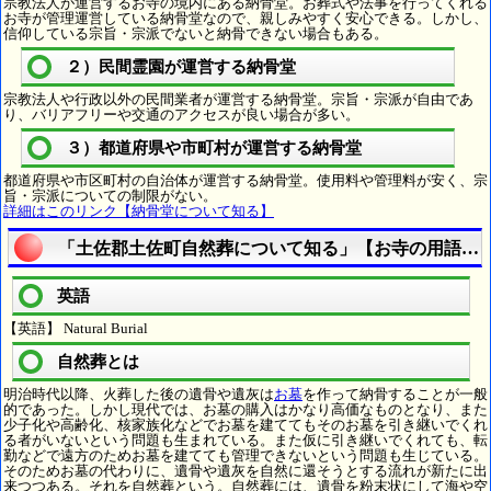
宗教法人が運営するお寺の境内にある納骨堂。お葬式や法事を行ってくれる
お寺が管理運営している納骨堂なので、親しみやすく安心できる。しかし、
信仰している宗旨・宗派でないと納骨できない場合もある。
２）民間霊園が運営する納骨堂
宗教法人や行政以外の民間業者が運営する納骨堂。宗旨・宗派が自由であ
り、バリアフリーや交通のアクセスが良い場合が多い。
３）都道府県や市町村が運営する納骨堂
都道府県や市区町村の自治体が運営する納骨堂。使用料や管理料が安く、宗
旨・宗派についての制限がない。
詳細はこのリンク【納骨堂について知る】
「土佐郡土佐町自然葬について知る」【お寺の用語を
英語
【英語】 Natural Burial
自然葬とは
明治時代以降、火葬した後の遺骨や遺灰は
お墓
を作って納骨することが一般
的であった。しかし現代では、お墓の購入はかなり高価なものとなり、また
少子化や高齢化、核家族化などでお墓を建ててもそのお墓を引き継いでくれ
る者がいないという問題も生まれている。また仮に引き継いでくれても、転
勤などで遠方のためお墓を建てても管理できないという問題も生じている。
そのためお墓の代わりに、遺骨や遺灰を自然に還そうとする流れが新たに出
来つつある。それを自然葬という。自然葬には、遺骨を粉末状にして海や空