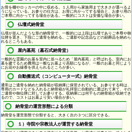
お骨を棚やロッカーの中に収める。１人用から家族用まで大きさが選べるよ
うになっている。お参りの仕方は、お骨に向かってする場合と、お参り用の
ご本尊に向かってする場合がある。一般的にコストは安価な場合が多い。
仏壇式納骨堂
仏壇が並んだような形の納骨堂で、一般的には上段は仏壇でありご本尊や御
位牌を置き、下段にご遺骨を納める。ご遺影や記念品などの副葬品を納めら
れるところもある。
屋内墓苑（墓石式納骨堂）
一般的な霊園のお墓を室内に並べるため「屋内墓苑」と呼ばれる。室内にお
墓を建てるため費用は一般なお墓より高額になるが、一般のお墓と同じよう
にお花やお線香を供えられるところが多い。
自動搬送式（コンピューター式）納骨堂
通常はご遺骨を納めた納骨箱が収納庫に保管されている。お参りする時は、
専用のカードなどを入れると納骨箱が礼拝室に自動的に運ばれて来て、その
ご遺骨や御位牌に対してお参りする。収納庫には何千もの納骨箱が収納でき
るので、コストはお墓より安い場合が多い。
納骨堂の運営形態による分類
納骨堂を運営形態で分類すると、大きく次の３つに区分できる。
１）寺院や宗教法人が運営する納骨堂