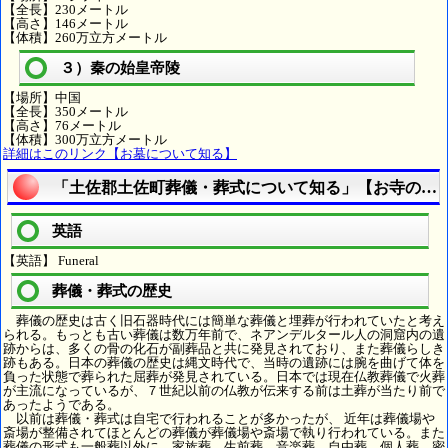
【全長】230メートル
【高さ】146メートル
【体積】260万立方メートル
３）秦の始皇帝陵
【場所】中国
【全長】350メートル
【高さ】76メートル
【体積】300万立方メートル
詳細はこのリンク【お墓について知る】
「土佐郡土佐町葬儀・葬式について知る」【お寺の用
英語
【英語】 Funeral
葬儀・葬式の歴史
葬儀の歴史は古く旧石器時代には簡単な葬儀と埋葬が行われていたと考え
られる。もっとも古い葬儀は数万年前で、ネアンデルタール人の洞窟内の遺
跡からは、多くの骨の化石が副葬品と共に発見されており、また葬儀らしき
跡もある。日本の葬儀の歴史は縄文時代で、当時の遺跡には腕を曲げて体を
負った状態で葬られた屈葬が発見されている。日本では現在仏教葬儀で火葬
が主流になっているが、７世紀以前の仏教が伝来する前は土葬が当たり前で
あったようである。
以前は葬儀・葬式は自宅で行われることが多かったが、 近年は葬儀場や
斎場が整備されてほとんどの葬儀が葬儀場や斎場で執り行われている。また
葬儀の形式も一般葬以外に、家族葬、生前葬、音楽葬、自由葬、個人葬、密