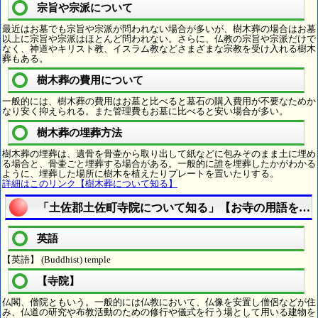
宗旨や宗派について
最近はお墓でも宗旨や宗派が問われない場合が多いが、樹木葬の場合はお墓
以上に宗旨や宗派はほとんど問われない。さらに、仏教の宗旨や宗派だけで
なく、神道やキリスト教、イスラム教などさまざまな宗教を受け入れる樹木
葬もある。
樹木葬の費用について
一般的には、樹木葬の費用はお墓と比べると墓石の購入費用が不要なためか
なり安く抑えられる。また管理費もお墓に比べると安い場合が多い。
樹木葬の埋葬方法
樹木葬の埋葬は、遺骨を骨壷から取り出して紙などに包みそのまま土に埋め
る場合と、骨壷ごと埋葬する場合がある。一般的に誰を埋葬したかがわかる
ように、埋葬した場所に樹木を植えたりプレートを置いたりする。
詳細はこのリンク【樹木葬について知る】
「土佐郡土佐町寺院について知る」【お寺の用語を調
英語
【英語】 (Buddhist) temple
【寺院】
仏閣、僧院ともいう。一般的には仏教において、仏像を安置し僧侶などが住
み、仏道の研究や布教活動のための修行や儀式を行う場として用いる建物を