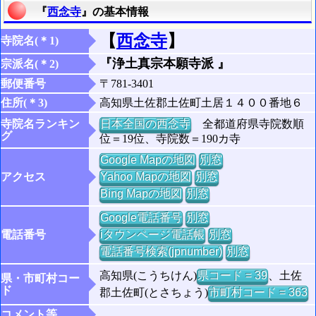
『
西念寺
』の基本情報
【
西念寺
】
寺院名(＊1)
『浄土真宗本願寺派 』
宗派名(＊2)
郵便番号
〒781-3401
住所(＊3)
高知県土佐郡土佐町土居１４００番地６
寺院名ランキン
日本全国の西念寺
全都道府県寺院数順
グ
位＝19位、寺院数＝190カ寺
Google Mapの地図
別窓
アクセス
Yahoo Mapの地図
別窓
Bing Mapの地図
別窓
Google電話番号
別窓
電話番号
iタウンページ電話帳
別窓
電話番号検索(jpnumber)
別窓
高知県(こうちけん)
県コード = 39
、土佐
県・市町村コー
ド
郡土佐町(とさちょう)
市町村コード = 363
コメント等