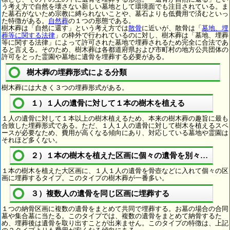
う考え方で自然を壊さない新しい墓地として環境面でも注目されている。ま
た墓石がないため宗教に縛られないことや、墓石よりも低費用で済むといっ
た特徴がある。
自然葬
の１つの形態である。
樹木葬は「自然に還す」という考え方では
散骨
に近いが、散骨は「
墓地、埋
葬等に関する法律
」の枠外で行われているのに対し、樹木葬は「墓地、埋葬
等に関する法律」によって許可された墓地で埋葬されるため完全に合法であ
ると言える。そのため、樹木葬は各都道府県および市町村の地方公共団体の
許可をとった霊園や墓地に遺骨を埋葬する必要がある。
樹木葬の埋葬形式による分類
樹木葬には大きく３つの埋葬形式がある。
１）１人の遺骨に対して１本の樹木を植える
１人の遺骨に対して１本以上の樹木植えるため、本来の樹木葬の趣旨に最も
合致した埋葬形式である。ただ、１人１人の遺骨に対して樹木を植えるスペ
ースが必要なため、費用が高くなる傾向にあり、対応している墓地や霊園は
それほど多くない。
２）１本の樹木を植えた区画に個々の遺骨を別々に埋葬
１本の樹木を植えた大区画に、１人１人の遺骨を骨壺などに入れて個々の区
画に埋葬するタイプ。このタイプの樹木葬が一番多い。
３）複数人の遺骨を同じ区画に埋葬する
１つの納骨区画に複数の遺骨をまとめて共同で埋葬する。お墓の場合の合同
墓や集合墓に当たる。このタイプでは、複数の遺骨をまとめて納骨するた
め、埋葬後は遺骨を取り出すことが出来ません。このタイプの特徴は、上記