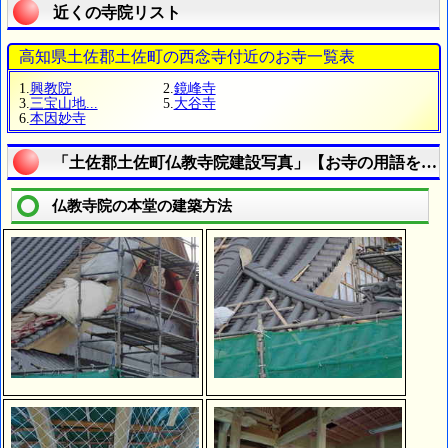
近くの寺院リスト
高知県土佐郡土佐町の西念寺付近のお寺一覧表
1.
興教院
2.
鏡峰寺
3.
三宝山地...
5.
大谷寺
6.
本因妙寺
「土佐郡土佐町仏教寺院建設写真」【お寺の用語を調
仏教寺院の本堂の建築方法