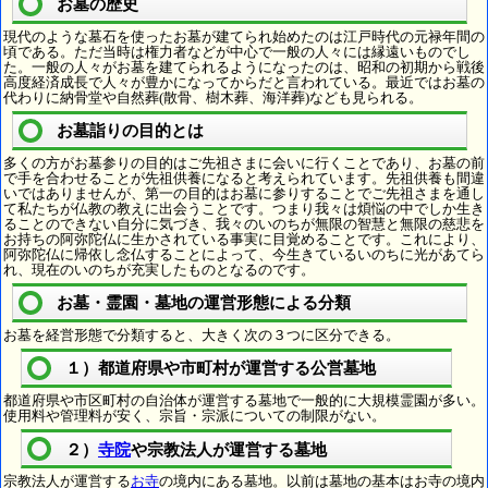
お墓の歴史
現代のような墓石を使ったお墓が建てられ始めたのは江戸時代の元禄年間の
頃である。ただ当時は権力者などが中心で一般の人々には縁遠いものでし
た。一般の人々がお墓を建てられるようになったのは、昭和の初期から戦後
高度経済成長で人々が豊かになってからだと言われている。最近ではお墓の
代わりに納骨堂や自然葬(散骨、樹木葬、海洋葬)なども見られる。
お墓詣りの目的とは
多くの方がお墓参りの目的はご先祖さまに会いに行くことであり、お墓の前
で手を合わせることが先祖供養になると考えられています。先祖供養も間違
いではありませんが、第一の目的はお墓に参りすることでご先祖さまを通し
て私たちが仏教の教えに出会うことです。つまり我々は煩悩の中でしか生き
ることのできない自分に気づき、我々のいのちが無限の智慧と無限の慈悲を
お持ちの阿弥陀仏に生かされている事実に目覚めることです。これにより、
阿弥陀仏に帰依し念仏することによって、今生きているいのちに光があてら
れ、現在のいのちが充実したものとなるのです。
お墓・霊園・墓地の運営形態による分類
お墓を経営形態で分類すると、大きく次の３つに区分できる。
１）都道府県や市町村が運営する公営墓地
都道府県や市区町村の自治体が運営する墓地で一般的に大規模霊園が多い。
使用料や管理料が安く、宗旨・宗派についての制限がない。
２）
寺院
や宗教法人が運営する墓地
宗教法人が運営する
お寺
の境内にある墓地。以前は墓地の基本はお寺の境内