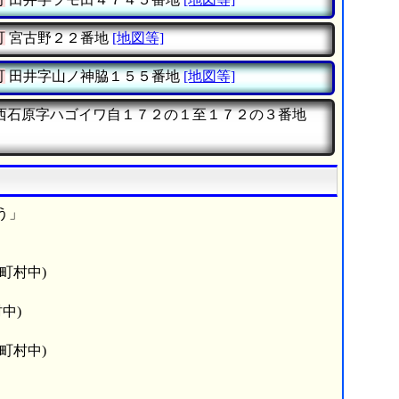
町
宮古野２２番地
[地図等]
町
田井字山ノ神脇１５５番地
[地図等]
西石原字ハゴイワ自１７２の１至１７２の３番地
う」
町村中)
中)
町村中)