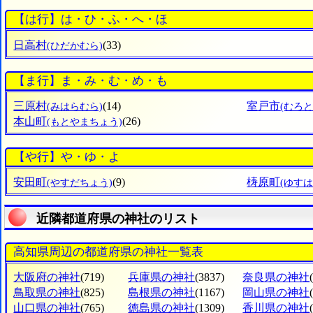
【は行】は・ひ・ふ・へ・ほ
日高村
(33)
(ひだかむら)
【ま行】ま・み・む・め・も
三原村
(14)
室戸市
(みはらむら)
(むろと
本山町
(26)
(もとやまちょう)
【や行】や・ゆ・よ
安田町
(9)
梼原町
(やすだちょう)
(ゆす
近隣都道府県の神社のリスト
高知県周辺の都道府県の神社一覧表
大阪府の神社
(719)
兵庫県の神社
(3837)
奈良県の神社
鳥取県の神社
(825)
島根県の神社
(1167)
岡山県の神社
山口県の神社
(765)
徳島県の神社
(1309)
香川県の神社