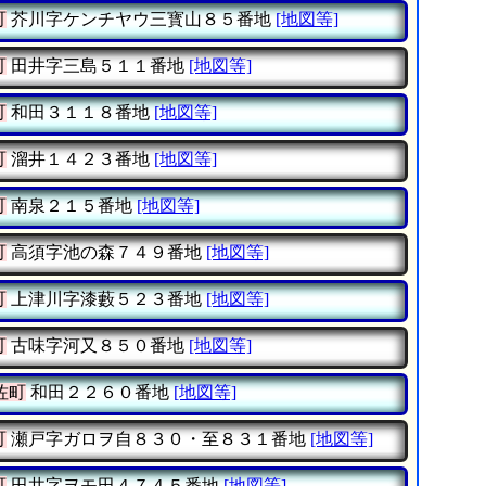
町
芥川字ケンチヤウ三寳山８５番地
[地図等]
町
田井字三島５１１番地
[地図等]
町
和田３１１８番地
[地図等]
町
溜井１４２３番地
[地図等]
町
南泉２１５番地
[地図等]
町
高須字池の森７４９番地
[地図等]
町
上津川字漆藪５２３番地
[地図等]
町
古味字河又８５０番地
[地図等]
佐町
和田２２６０番地
[地図等]
町
瀬戸字ガロヲ自８３０・至８３１番地
[地図等]
町
田井字ヲモ田４７４５番地
[地図等]