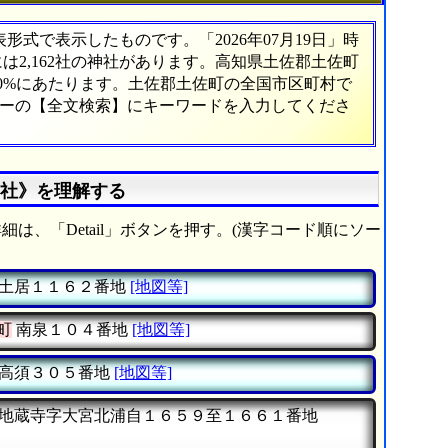
式で表示したものです。「2026年07月19日」時
には2,162社の神社があります。高知県土佐郡土佐町
30%にあたります。土佐郡土佐町の全国市区町村で
ューの【全文検索】にキーワードを入力してくださ
8社》を理解する
細は、「Detail」ボタンを押す。(漢字コード順にソー
土居１１６２番地
[地図等]
町
南泉１０４番地
[地図等]
高須３０５番地
[地図等]
地蔵寺字大宮北浦自１６５９至１６６１番地