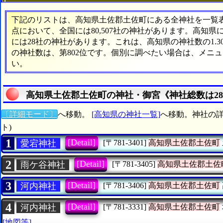
下記のリストは、高知県土佐郡土佐町にある全神社を一覧表形
点において、全国には80,507社の神社があります。高知県
には28社の神社があります。これは、高知県の神社数の1.
の神社数は、第802位です。個別に調べたい場合は、メニ
い。
高知県土佐郡土佐町の神社・御宮《神社総数は2
〔詳細モード〕
へ移動。
[高知県の神社一覧]
へ移動。神社の詳
ト)
1
[Detail]
愛宕神社
[〒781-3401]
高知県土佐郡土佐町
2
[Detail]
雨ケ谷神社
[〒781-3405]
高知県土佐郡土佐
3
[Detail]
河内神社
[〒781-3406]
高知県土佐郡土佐町
4
[Detail]
河内神社
[〒781-3331]
高知県土佐郡土佐町
[地図等]