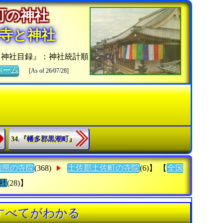
佐町の神社
寺と神社
『神社目録』：神社統計順
ホーム
[As of 26/07/28]
34.『幡多郡黒潮町』
知県の寺院
(368)
土佐郡土佐町の寺院
(6)】 【
全国
社
(28)】
すべてがわかる