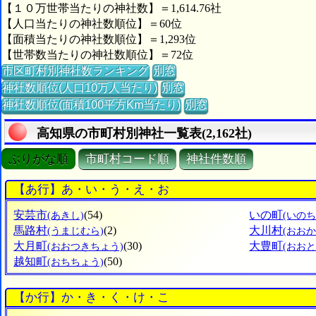
【１０万世帯当たりの神社数】＝1,614.76社
【人口当たりの神社数順位】＝60位
【面積当たりの神社数順位】＝1,293位
【世帯数当たりの神社数順位】＝72位
市区町村別神社数ランキング
別窓
神社数順位(人口10万人当たり)
別窓
神社数順位(面積100平方Km当たり)
別窓
高知県の市町村別神社一覧表(2,162社)
ぶりがな順
市町村コード順
神社件数順
【あ行】あ・い・う・え・お
安芸市
(54)
いの町
(あきし)
(いのち
馬路村
(2)
大川村
(うまじむら)
(おお
大月町
(30)
大豊町
(おおつきちょう)
(おお
越知町
(50)
(おちちょう)
【か行】か・き・く・け・こ