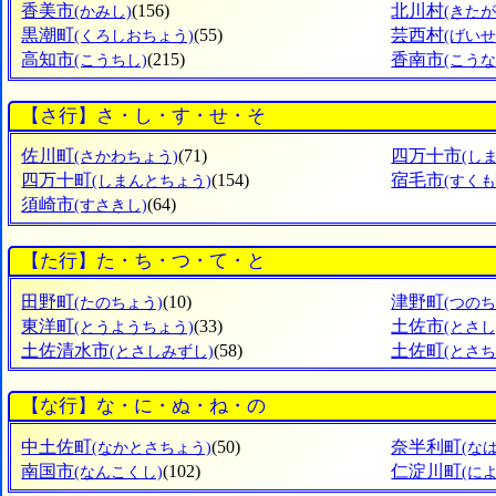
香美市
(156)
北川村
(かみし)
(きた
黒潮町
(55)
芸西村
(くろしおちょう)
(げい
高知市
(215)
香南市
(こうちし)
(こうな
【さ行】さ・し・す・せ・そ
佐川町
(71)
四万十市
(さかわちょう)
(し
四万十町
(154)
宿毛市
(しまんとちょう)
(すくも
須崎市
(64)
(すさきし)
【た行】た・ち・つ・て・と
田野町
(10)
津野町
(たのちょう)
(つのち
東洋町
(33)
土佐市
(とうようちょう)
(とさし
土佐清水市
(58)
土佐町
(とさしみずし)
(とさち
【な行】な・に・ぬ・ね・の
中土佐町
(50)
奈半利町
(なかとさちょう)
(な
南国市
(102)
仁淀川町
(なんこくし)
(に