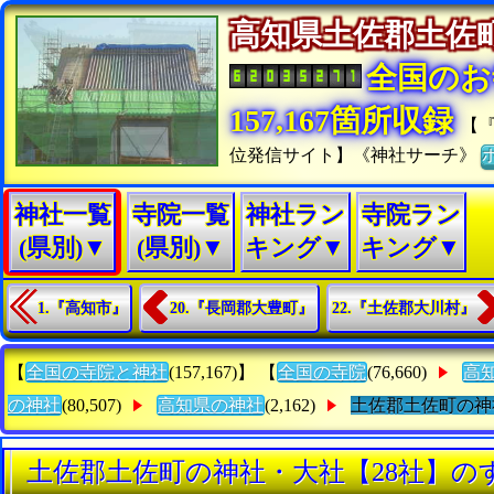
高知県土佐郡土
全国のお
157,167箇所収録
【
位発信サイト】《神社サーチ》
神社一覧
寺院一覧
神社ラン
寺院ラン
(県別)▼
(県別)▼
キング▼
キング▼
1.『高知市』
20.『長岡郡大豊町』
22.『土佐郡大川村』
【
全国の寺院と神社
(157,167)】 【
全国の寺院
(76,660)
高
の神社
(80,507)
高知県の神社
(2,162)
土佐郡土佐町の神
土佐郡土佐町の神社・大社【28社】の