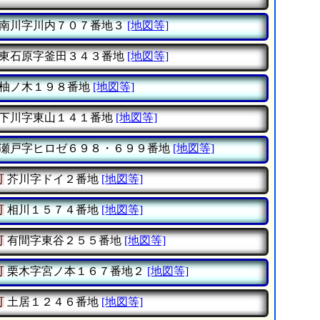
南川字川内７０７番地３
[地図等]
東石原字釜田３４３番地
[地図等]
柚ノ木１９８番地
[地図等]
下川字東山１４１番地
[地図等]
瀬戸字ヒロゼ６９８・６９９番地
[地図等]
町
芥川字ドイ２番地
[地図等]
町
相川１５７４番地
[地図等]
町
有間字東谷２５５番地
[地図等]
町
栗木字宮ノ本１６７番地２
[地図等]
町
土居１２４６番地
[地図等]