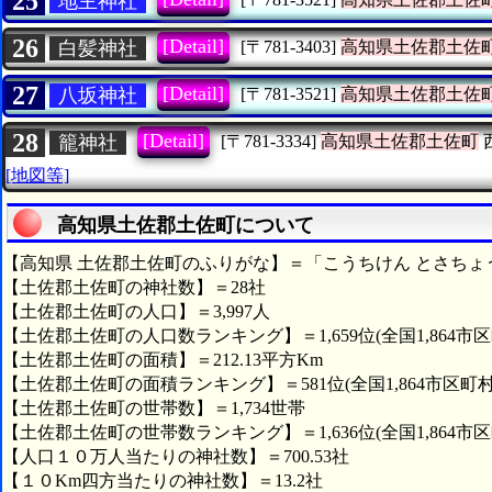
25
地主神社
26
[Detail]
白髪神社
[〒781-3403]
高知県土佐郡土佐
27
[Detail]
八坂神社
[〒781-3521]
高知県土佐郡土佐
28
[Detail]
籠神社
[〒781-3334]
高知県土佐郡土佐町
[地図等]
高知県土佐郡土佐町について
【高知県 土佐郡土佐町のふりがな】＝「こうちけん とさちょ
【土佐郡土佐町の神社数】＝28社
【土佐郡土佐町の人口】＝3,997人
【土佐郡土佐町の人口数ランキング】＝1,659位(全国1,864市区
【土佐郡土佐町の面積】＝212.13平方Km
【土佐郡土佐町の面積ランキング】＝581位(全国1,864市区町村
【土佐郡土佐町の世帯数】＝1,734世帯
【土佐郡土佐町の世帯数ランキング】＝1,636位(全国1,864市区
【人口１０万人当たりの神社数】＝700.53社
【１０Km四方当たりの神社数】＝13.2社