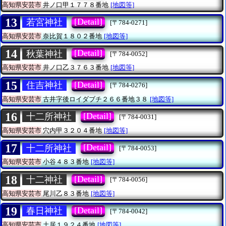
高知県安芸市
井ノ口甲１７７８番地
[地図等]
13
[Detail]
若宮神社
[〒784-0271]
高知県安芸市
奈比賀１８０２番地
[地図等]
14
[Detail]
秋葉神社
[〒784-0052]
高知県安芸市
井ノ口乙３７６３番地
[地図等]
15
[Detail]
住吉神社
[〒784-0276]
高知県安芸市
古井字後ロイダブチ２６６番地３８
[地図等]
16
[Detail]
十二所神社
[〒784-0031]
高知県安芸市
穴内甲３２０４番地
[地図等]
17
[Detail]
十二所神社
[〒784-0053]
高知県安芸市
小谷４８３番地
[地図等]
18
[Detail]
十二神社
[〒784-0056]
高知県安芸市
尾川乙８３番地
[地図等]
19
[Detail]
春日神社
[〒784-0042]
高知県安芸市
土居１９２４番地
[地図等]