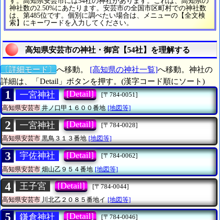
す。高知県安芸市には54社の神社があります。これは、高知県の
神社数の2.50%にあたります。安芸市の全国市区町村での神社数
は、第485位です。個別に調べたい場合は、メニューの【全文検
索】にキーワードを入力してください。
高知県安芸市の神社・御宮【54社】を理解する
〔詳細モード〕
へ移動。
[高知県の神社一覧]
へ移動。神社の
詳細は、「Detail」ボタンを押す。(漢字コード順にソート)
1
[Detail]
一宮神社
[〒784-0051]
高知県安芸市
井ノ口甲１６００番地
[地図等]
2
[Detail]
一宮神社
[〒784-0028]
高知県安芸市
黒鳥３１３番地
[地図等]
3
[Detail]
宇佐神社
[〒784-0062]
高知県安芸市
畑山乙９５４番地
[地図等]
4
[Detail]
王子宮
[〒784-0044]
高知県安芸市
川北乙２０８５番地イ
[地図等]
5
[Detail]
鎌倉神社
[〒784-0046]