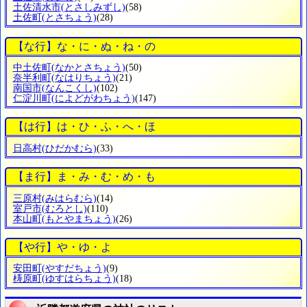
土佐清水市
(とさしみずし)
(58)
土佐町
(とさちょう)
(28)
【な行】な・に・ぬ・ね・の
中土佐町
(なかとさちょう)
(50)
奈半利町
(なはりちょう)
(21)
南国市
(なんこくし)
(102)
仁淀川町
(によどがわちょう)
(147)
【は行】は・ひ・ふ・へ・ほ
日高村
(ひだかむら)
(33)
【ま行】ま・み・む・め・も
三原村
(みはらむら)
(14)
室戸市
(むろとし)
(110)
本山町
(もとやまちょう)
(26)
【や行】や・ゆ・よ
安田町
(やすだちょう)
(9)
梼原町
(ゆすはらちょう)
(18)