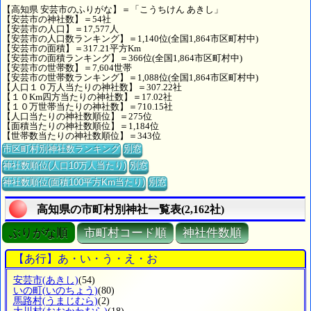
【高知県 安芸市のふりがな】＝「こうちけん あきし」
【安芸市の神社数】＝54社
【安芸市の人口】＝17,577人
【安芸市の人口数ランキング】＝1,140位(全国1,864市区町村中)
【安芸市の面積】＝317.21平方Km
【安芸市の面積ランキング】＝366位(全国1,864市区町村中)
【安芸市の世帯数】＝7,604世帯
【安芸市の世帯数ランキング】＝1,088位(全国1,864市区町村中)
【人口１０万人当たりの神社数】＝307.22社
【１０Km四方当たりの神社数】＝17.02社
【１０万世帯当たりの神社数】＝710.15社
【人口当たりの神社数順位】＝275位
【面積当たりの神社数順位】＝1,184位
【世帯数当たりの神社数順位】＝343位
市区町村別神社数ランキング
別窓
神社数順位(人口10万人当たり)
別窓
神社数順位(面積100平方Km当たり)
別窓
高知県の市町村別神社一覧表(2,162社)
ぶりがな順
市町村コード順
神社件数順
【あ行】あ・い・う・え・お
安芸市
(あきし)
(54)
いの町
(いのちょう)
(80)
馬路村
(うまじむら)
(2)