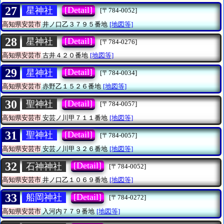
27
[Detail]
星神社
[〒784-0052]
高知県安芸市
井ノ口乙３７９５番地
[地図等]
28
[Detail]
星神社
[〒784-0276]
高知県安芸市
古井４２０番地
[地図等]
29
[Detail]
星神社
[〒784-0034]
高知県安芸市
赤野乙１５２６番地
[地図等]
30
[Detail]
聖神社
[〒784-0057]
高知県安芸市
安芸ノ川甲７１１番地
[地図等]
31
[Detail]
聖神社
[〒784-0057]
高知県安芸市
安芸ノ川甲３２６番地
[地図等]
32
[Detail]
石神神社
[〒784-0052]
高知県安芸市
井ノ口乙１０６９番地
[地図等]
33
[Detail]
船岡神社
[〒784-0272]
高知県安芸市
入河内７７９番地
[地図等]