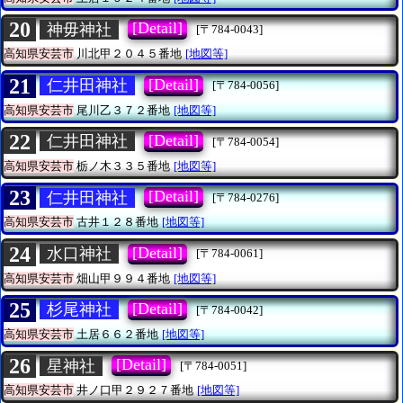
20
[Detail]
神毋神社
[〒784-0043]
高知県安芸市
川北甲２０４５番地
[地図等]
21
[Detail]
仁井田神社
[〒784-0056]
高知県安芸市
尾川乙３７２番地
[地図等]
22
[Detail]
仁井田神社
[〒784-0054]
高知県安芸市
栃ノ木３３５番地
[地図等]
23
[Detail]
仁井田神社
[〒784-0276]
高知県安芸市
古井１２８番地
[地図等]
24
[Detail]
水口神社
[〒784-0061]
高知県安芸市
畑山甲９９４番地
[地図等]
25
[Detail]
杉尾神社
[〒784-0042]
高知県安芸市
土居６６２番地
[地図等]
26
[Detail]
星神社
[〒784-0051]
高知県安芸市
井ノ口甲２９２７番地
[地図等]