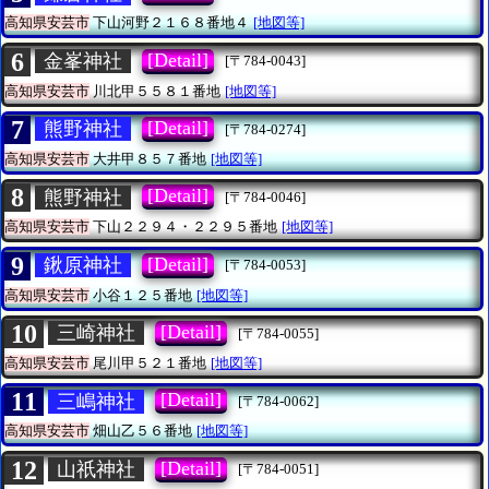
高知県安芸市
下山河野２１６８番地４
[地図等]
6
[Detail]
金峯神社
[〒784-0043]
高知県安芸市
川北甲５５８１番地
[地図等]
7
[Detail]
熊野神社
[〒784-0274]
高知県安芸市
大井甲８５７番地
[地図等]
8
[Detail]
熊野神社
[〒784-0046]
高知県安芸市
下山２２９４・２２９５番地
[地図等]
9
[Detail]
鍬原神社
[〒784-0053]
高知県安芸市
小谷１２５番地
[地図等]
10
[Detail]
三崎神社
[〒784-0055]
高知県安芸市
尾川甲５２１番地
[地図等]
11
[Detail]
三嶋神社
[〒784-0062]
高知県安芸市
畑山乙５６番地
[地図等]
12
[Detail]
山祇神社
[〒784-0051]