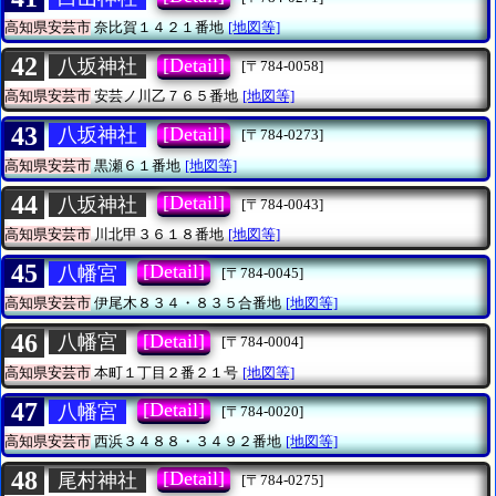
高知県安芸市
奈比賀１４２１番地
[地図等]
42
[Detail]
八坂神社
[〒784-0058]
高知県安芸市
安芸ノ川乙７６５番地
[地図等]
43
[Detail]
八坂神社
[〒784-0273]
高知県安芸市
黒瀬６１番地
[地図等]
44
[Detail]
八坂神社
[〒784-0043]
高知県安芸市
川北甲３６１８番地
[地図等]
45
[Detail]
八幡宮
[〒784-0045]
高知県安芸市
伊尾木８３４・８３５合番地
[地図等]
46
[Detail]
八幡宮
[〒784-0004]
高知県安芸市
本町１丁目２番２１号
[地図等]
47
[Detail]
八幡宮
[〒784-0020]
高知県安芸市
西浜３４８８・３４９２番地
[地図等]
48
[Detail]
尾村神社
[〒784-0275]