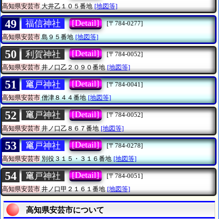
高知県安芸市
大井乙１０５番地
[地図等]
49
[Detail]
福信神社
[〒784-0277]
高知県安芸市
島９５番地
[地図等]
50
[Detail]
利賀神社
[〒784-0052]
高知県安芸市
井ノ口乙２０９０番地
[地図等]
51
[Detail]
𥧄戸神社
[〒784-0041]
高知県安芸市
僧津８４４番地
[地図等]
52
[Detail]
𥧄戸神社
[〒784-0052]
高知県安芸市
井ノ口乙８６７番地
[地図等]
53
[Detail]
𥧄戸神社
[〒784-0278]
高知県安芸市
別役３１５・３１６番地
[地図等]
54
[Detail]
𥧄戸神社
[〒784-0051]
高知県安芸市
井ノ口甲２１６１番地
[地図等]
高知県安芸市について