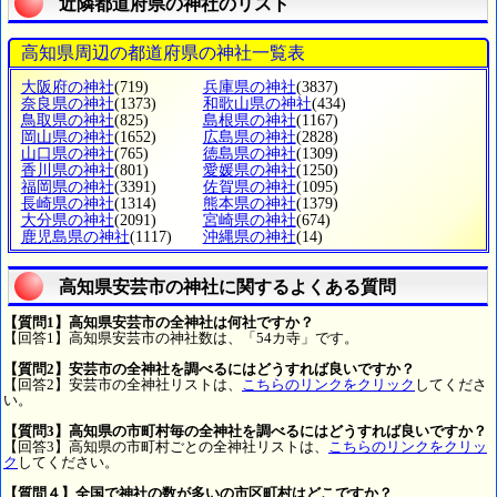
近隣都道府県の神社のリスト
高知県周辺の都道府県の神社一覧表
大阪府の神社
(719)
兵庫県の神社
(3837)
奈良県の神社
(1373)
和歌山県の神社
(434)
鳥取県の神社
(825)
島根県の神社
(1167)
岡山県の神社
(1652)
広島県の神社
(2828)
山口県の神社
(765)
徳島県の神社
(1309)
香川県の神社
(801)
愛媛県の神社
(1250)
福岡県の神社
(3391)
佐賀県の神社
(1095)
長崎県の神社
(1314)
熊本県の神社
(1379)
大分県の神社
(2091)
宮崎県の神社
(674)
鹿児島県の神社
(1117)
沖縄県の神社
(14)
高知県安芸市の神社に関するよくある質問
【質問1】高知県安芸市の全神社は何社ですか？
【回答1】高知県安芸市の神社数は、「54カ寺」です。
【質問2】安芸市の全神社を調べるにはどうすれば良いですか？
【回答2】安芸市の全神社リストは、
こちらのリンクをクリック
してくださ
い。
【質問3】高知県の市町村毎の全神社を調べるにはどうすれば良いですか？
【回答3】高知県の市町村ごとの全神社リストは、
こちらのリンクをクリッ
ク
してください。
【質問４】全国で神社の数が多いの市区町村はどこですか？