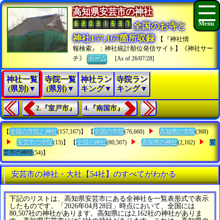
高知県安芸市の神社
全国のお寺と
神社157,167箇所収録
【『神社情
報検索』：神社統計順位発信サイト】《神社サー
チ》
ホーム
[As of 26/07/28]
神社一覧
寺院一覧
神社ラン
寺院ラン
(県別)▼
(県別)▼
キング▼
キング▼
2.『室戸市』
4.『南国市』
【
全国の寺院と神社
(157,167)】 【
全国の寺院
(76,660)
高知県の寺院
(368)
安芸市の寺院
(13)】 【
全国の神社
(80,507)
高知県の神社
(2,162)
安
芸市の神社
(54)】
安芸市の神社・大社【54社】のすべてがわかる
下記のリストは、高知県安芸市にある全神社を一覧表形式で表示
したものです。「2026年04月28日」時点において、全国には
80,507社の神社があります。高知県には2,162社の神社がありま