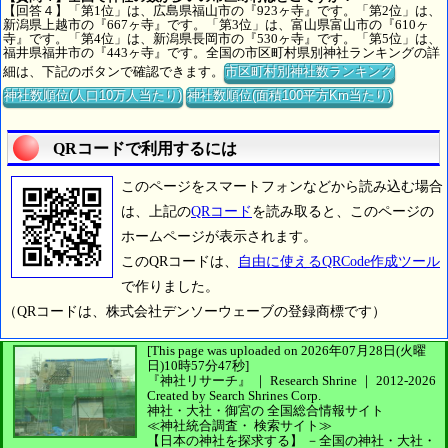
【回答４】「第1位」は、広島県福山市の『923ヶ寺』です。「第2位」は、
新潟県上越市の『667ヶ寺』です。「第3位」は、富山県富山市の『610ヶ
寺』です。「第4位」は、新潟県長岡市の『530ヶ寺』です。「第5位」は、
福井県福井市の『443ヶ寺』です。全国の市区町村県別神社ランキングの詳
細は、下記のボタンで確認できます。
市区町村別神社数ランキング
神社数順位(人口10万人当たり)
神社数順位(面積100平方Km当たり)
QRコードで利用するには
このページをスマートフォンなどから読み込む場合
は、上記の
QRコード
を読み取ると、このページの
ホームページが表示されます。
このQRコードは、
自由に使えるQRCode作成ツール
で作りました。
（QRコードは、株式会社デンソーウェーブの登録商標です）
[This page was uploaded on 2026年07月28日(火曜
日)10時57分47秒]
『神社リサーチ』 ｜ Research Shrine
｜
2012-2026
Created by
Search Shrines Corp.
神社・大社・御宮の
全国総合情報サイト
≪神社統合調査・
検索サイト≫
【日本の神社を探求する】
－全国の神社・大社・