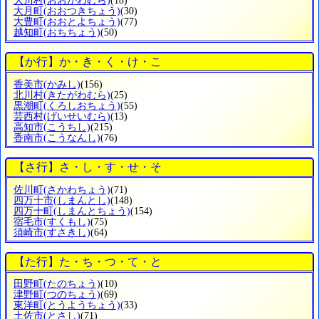
大川村
(おおかわむら)
(18)
大月町
(おおつきちょう)
(30)
大豊町
(おおとよちょう)
(77)
越知町
(おちちょう)
(50)
【か行】か・き・く・け・こ
香美市
(かみし)
(156)
北川村
(きたがわむら)
(25)
黒潮町
(くろしおちょう)
(55)
芸西村
(げいせいむら)
(13)
高知市
(こうちし)
(215)
香南市
(こうなんし)
(76)
【さ行】さ・し・す・せ・そ
佐川町
(さかわちょう)
(71)
四万十市
(しまんとし)
(148)
四万十町
(しまんとちょう)
(154)
宿毛市
(すくもし)
(75)
須崎市
(すさきし)
(64)
【た行】た・ち・つ・て・と
田野町
(たのちょう)
(10)
津野町
(つのちょう)
(69)
東洋町
(とうようちょう)
(33)
土佐市
(とさし)
(71)