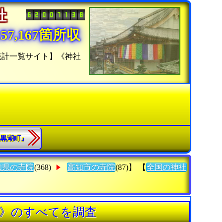
神社
7,167箇所収
統計一覧サイト】《神社
郡黒潮町』
知県の寺院
(368)
高知市の寺院
(87)】 【
全国の神社
社》のすべてを調査