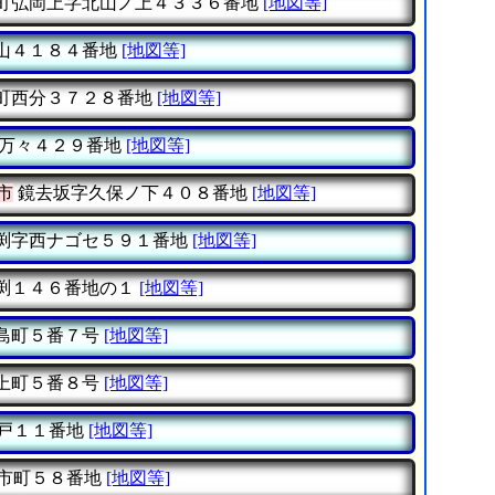
町弘岡上字北山ノ上４３３６番地
[地図等]
山４１８４番地
[地図等]
町西分３７２８番地
[地図等]
万々４２９番地
[地図等]
市
鏡去坂字久保ノ下４０８番地
[地図等]
渕字西ナゴセ５９１番地
[地図等]
渕１４６番地の１
[地図等]
島町５番７号
[地図等]
上町５番８号
[地図等]
戸１１番地
[地図等]
市町５８番地
[地図等]