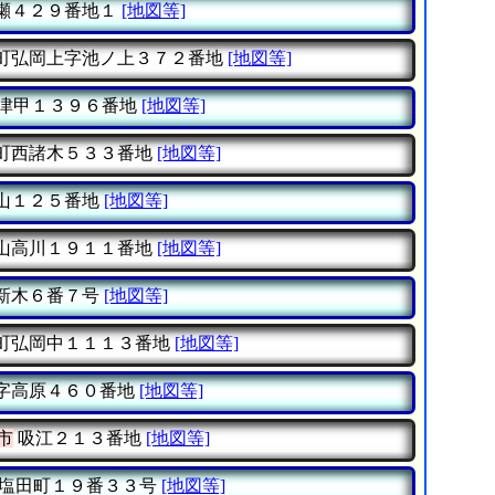
瀬４２９番地１
[地図等]
町弘岡上字池ノ上３７２番地
[地図等]
津甲１３９６番地
[地図等]
町西諸木５３３番地
[地図等]
山１２５番地
[地図等]
山高川１９１１番地
[地図等]
新木６番７号
[地図等]
町弘岡中１１１３番地
[地図等]
字高原４６０番地
[地図等]
市
吸江２１３番地
[地図等]
塩田町１９番３３号
[地図等]