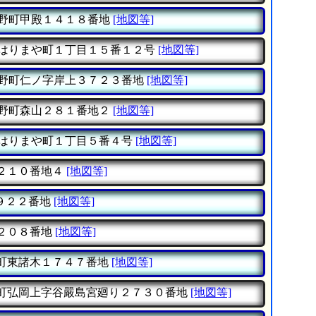
野町甲殿１４１８番地
[地図等]
はりまや町１丁目１５番１２号
[地図等]
野町仁ノ字岸上３７２３番地
[地図等]
野町森山２８１番地２
[地図等]
はりまや町１丁目５番４号
[地図等]
２１０番地４
[地図等]
９２２番地
[地図等]
２０８番地
[地図等]
町東諸木１７４７番地
[地図等]
町弘岡上字谷嚴島宮廻り２７３０番地
[地図等]