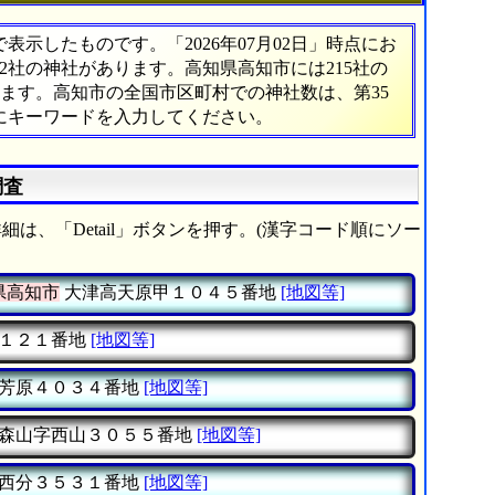
示したものです。「2026年07月02日」時点にお
162社の神社があります。高知県高知市には215社の
ります。高知市の全国市区町村での神社数は、第35
にキーワードを入力してください。
調査
細は、「Detail」ボタンを押す。(漢字コード順にソー
県高知市
大津高天原甲１０４５番地
[地図等]
１２１番地
[地図等]
芳原４０３４番地
[地図等]
森山字西山３０５５番地
[地図等]
西分３５３１番地
[地図等]