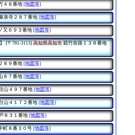
万４８番地
[地図等]
秦泉寺２８７番地
[地図等]
ノ又６９３番地
[地図等]
)】
[〒781-3113]
高知県高知市
鏡竹奈路１３８番地
２８９番地
[地図等]
山８７番地
[地図等]
佐山４９７番地
[地図等]
台山４１７２番地
[地図等]
戸８３１番地
[地図等]
中町８番３０号
[地図等]