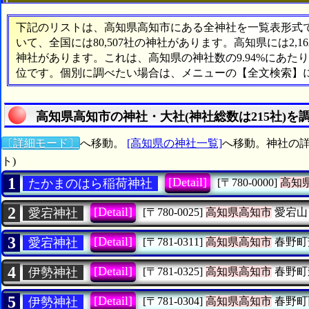
下記のリストは、高知県高知市にある全神社を一覧表形式で表
いて、全国には80,507社の神社があります。高知県には2,
神社があります。これは、高知県の神社数の9.94%にあた
位です。個別に調べたい場合は、メニューの【全文検索】
高知県高知市の神社・大社(神社総数は215社)を
〔詳細モード〕
へ移動。
[高知県の神社一覧]
へ移動。神社の詳
ト)
1
[Detail]
たかまのはら稲荷神社
[〒780-0000]
高知
2
[Detail]
愛宕神社
[〒780-0025]
高知県高知市
愛宕山
3
[Detail]
愛宕神社
[〒781-0311]
高知県高知市
春野町
4
[Detail]
伊勢神社
[〒781-0325]
高知県高知市
春野町
5
[Detail]
伊勢神社
[〒781-0304]
高知県高知市
春野町