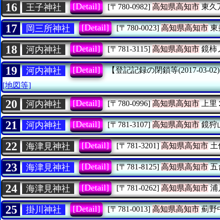
16
[Detail]
王子神社
[〒780-0982]
高知県高知市
東久
17
[Detail]
岡三所神社
[〒780-0023]
高知県高知市
東
18
[Detail]
河内神社
[〒781-3115]
高知県高知市
鏡柿
19
[Detail]
河内神社
【登記記録の閉鎖等(2017-03-02
[地図等]
20
[Detail]
河内神社
[〒780-0996]
高知県高知市
上里
21
[Detail]
河内神社
[〒781-3107]
高知県高知市
鏡狩
22
[Detail]
海津見神社
[〒781-3201]
高知県高知市
土
23
[Detail]
海津見神社
[〒781-8125]
高知県高知市
五
24
[Detail]
海津見神社
[〒781-0262]
高知県高知市
浦
25
[Detail]
掛川神社
[〒781-0013]
高知県高知市
薊野