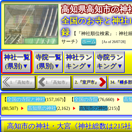
高知県高知市の
全国のお寺と神社15
録
【『神社順位検索』：神社
サーチ》
ホーム
[As of 26/07/28]
神社一覧
寺院一覧
神社ラン
寺院ラン
(県別)▼
(県別)▼
キング▼
キング▼
1.『高知市』
1.『高知市』
2.『室戸市』
34.『幡多
【
全国の寺院と神社
(157,167)】 【
全国の寺院
(76,660)
高
(80,507)
高知県の神社
(2,162)
高知市の神社
(215)】
高知市の神社・大宮《神社総数は215