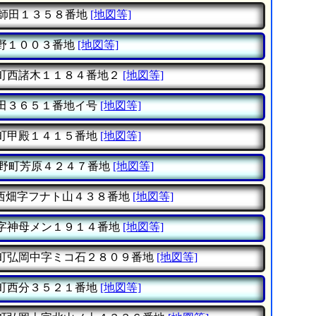
師田１３５８番地
[地図等]
野１００３番地
[地図等]
町西諸木１１８４番地２
[地図等]
田３６５１番地イ号
[地図等]
町甲殿１４１５番地
[地図等]
野町芳原４２４７番地
[地図等]
西畑字フナト山４３８番地
[地図等]
字神母メン１９１４番地
[地図等]
町弘岡中字ミコ石２８０９番地
[地図等]
町西分３５２１番地
[地図等]