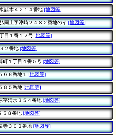
東諸木４２１４番地
[地図等]
弘岡上字漆崎２４８２番地のイ
[地図等]
丁目１番１２号
[地図等]
３２番地
[地図等]
崎町１丁目４番５号
[地図等]
５６８番地１
[地図等]
５８５番地
[地図等]
原字清水３５４番地
[地図等]
２５８番地
[地図等]
泉寺３０２番地
[地図等]