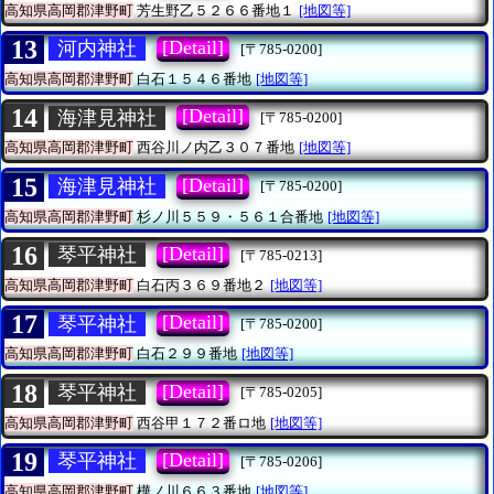
高知県高岡郡津野町
芳生野乙５２６６番地１
[地図等]
13
[Detail]
河内神社
[〒785-0200]
高知県高岡郡津野町
白石１５４６番地
[地図等]
14
[Detail]
海津見神社
[〒785-0200]
高知県高岡郡津野町
西谷川ノ内乙３０７番地
[地図等]
15
[Detail]
海津見神社
[〒785-0200]
高知県高岡郡津野町
杉ノ川５５９・５６１合番地
[地図等]
16
[Detail]
琴平神社
[〒785-0213]
高知県高岡郡津野町
白石丙３６９番地２
[地図等]
17
[Detail]
琴平神社
[〒785-0200]
高知県高岡郡津野町
白石２９９番地
[地図等]
18
[Detail]
琴平神社
[〒785-0205]
高知県高岡郡津野町
西谷甲１７２番ロ地
[地図等]
19
[Detail]
琴平神社
[〒785-0206]
高知県高岡郡津野町
樺ノ川６６３番地
[地図等]