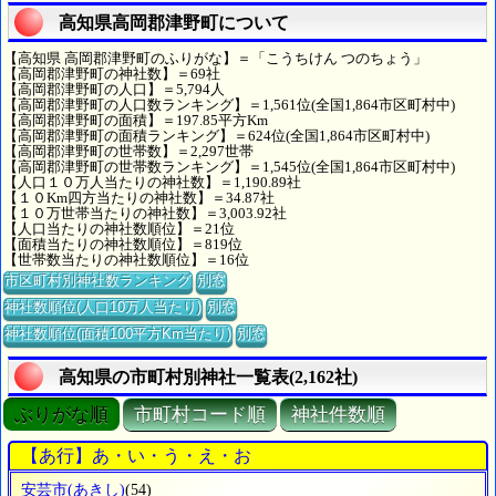
高知県高岡郡津野町について
【高知県 高岡郡津野町のふりがな】＝「こうちけん つのちょう」
【高岡郡津野町の神社数】＝69社
【高岡郡津野町の人口】＝5,794人
【高岡郡津野町の人口数ランキング】＝1,561位(全国1,864市区町村中)
【高岡郡津野町の面積】＝197.85平方Km
【高岡郡津野町の面積ランキング】＝624位(全国1,864市区町村中)
【高岡郡津野町の世帯数】＝2,297世帯
【高岡郡津野町の世帯数ランキング】＝1,545位(全国1,864市区町村中)
【人口１０万人当たりの神社数】＝1,190.89社
【１０Km四方当たりの神社数】＝34.87社
【１０万世帯当たりの神社数】＝3,003.92社
【人口当たりの神社数順位】＝21位
【面積当たりの神社数順位】＝819位
【世帯数当たりの神社数順位】＝16位
市区町村別神社数ランキング
別窓
神社数順位(人口10万人当たり)
別窓
神社数順位(面積100平方Km当たり)
別窓
高知県の市町村別神社一覧表(2,162社)
ぶりがな順
市町村コード順
神社件数順
【あ行】あ・い・う・え・お
安芸市
(あきし)
(54)