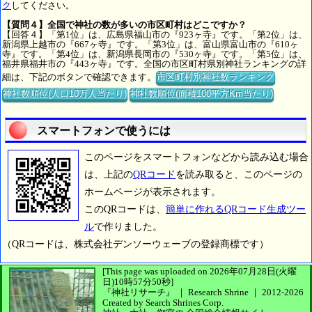
ク
してください。
【質問４】全国で神社の数が多いの市区町村はどこですか？
【回答４】「第1位」は、広島県福山市の『923ヶ寺』です。「第2位」は、
新潟県上越市の『667ヶ寺』です。「第3位」は、富山県富山市の『610ヶ
寺』です。「第4位」は、新潟県長岡市の『530ヶ寺』です。「第5位」は、
福井県福井市の『443ヶ寺』です。全国の市区町村県別神社ランキングの詳
細は、下記のボタンで確認できます。
市区町村別神社数ランキング
神社数順位(人口10万人当たり)
神社数順位(面積100平方Km当たり)
スマートフォンで使うには
このページをスマートフォンなどから読み込む場合
は、上記の
QRコード
を読み取ると、このページの
ホームページが表示されます。
このQRコードは、
簡単に作れるQRコード生成ツー
ル
で作りました。
（QRコードは、株式会社デンソーウェーブの登録商標です）
[This page was uploaded on 2026年07月28日(火曜
日)10時57分50秒]
『神社リサーチ』 ｜ Research Shrine
｜
2012-2026
Created by
Search Shrines Corp.