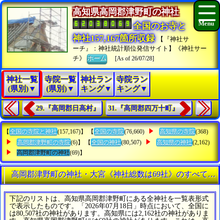
高知県高岡郡津野町の神社
全国のお寺と
神社157,167箇所収録
【『神社サ
ーチ』：神社統計順位発信サイト】《神社サー
チ》
ホーム
[As of 26/07/28]
神社一覧
寺院一覧
神社ラン
寺院ラン
(県別)▼
(県別)▼
キング▼
キング▼
29.『高岡郡日高村』
31.『高岡郡四万十町』
【
全国の寺院と神社
(157,167)】 【
全国の寺院
(76,660)
高知県の寺院
(368)
高岡郡津野町の寺院
(6)】 【
全国の神社
(80,507)
高知県の神社
(2,162)
高岡郡津野町の神社
(69)】
高岡郡津野町の神社・大宮《神社総数は69社》のすべてが
下記のリストは、高知県高岡郡津野町にある全神社を一覧表形式
で表示したものです。「2026年07月18日」時点において、全国に
は80,507社の神社があります。高知県には2,162社の神社がありま