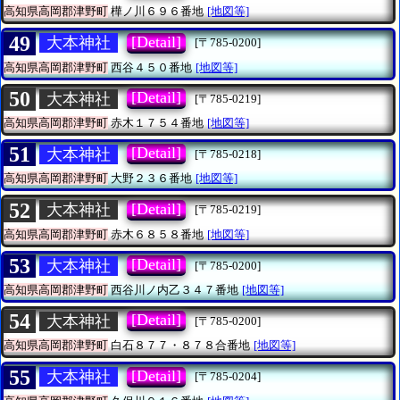
高知県高岡郡津野町
樺ノ川６９６番地
[地図等]
49
[Detail]
大本神社
[〒785-0200]
高知県高岡郡津野町
西谷４５０番地
[地図等]
50
[Detail]
大本神社
[〒785-0219]
高知県高岡郡津野町
赤木１７５４番地
[地図等]
51
[Detail]
大本神社
[〒785-0218]
高知県高岡郡津野町
大野２３６番地
[地図等]
52
[Detail]
大本神社
[〒785-0219]
高知県高岡郡津野町
赤木６８５８番地
[地図等]
53
[Detail]
大本神社
[〒785-0200]
高知県高岡郡津野町
西谷川ノ内乙３４７番地
[地図等]
54
[Detail]
大本神社
[〒785-0200]
高知県高岡郡津野町
白石８７７・８７８合番地
[地図等]
55
[Detail]
大本神社
[〒785-0204]