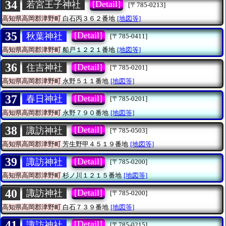
34
[Detail]
若宮王子神社
[〒785-0213]
高知県高岡郡津野町
白石丙３６２番地
[地図等]
35
[Detail]
秋葉神社
[〒785-0411]
高知県高岡郡津野町
船戸１２２１番地
[地図等]
36
[Detail]
住吉神社
[〒785-0201]
高知県高岡郡津野町
永野５１１番地
[地図等]
37
[Detail]
春日神社
[〒785-0201]
高知県高岡郡津野町
永野７９０番地
[地図等]
38
[Detail]
諏訪神社
[〒785-0503]
高知県高岡郡津野町
芳生野甲４５１９番地
[地図等]
39
[Detail]
諏訪神社
[〒785-0200]
高知県高岡郡津野町
杉ノ川１２１５番地
[地図等]
40
[Detail]
諏訪神社
[〒785-0200]
高知県高岡郡津野町
白石７３９番地
[地図等]
41
[Detail]
諏訪神社
[〒785-0215]