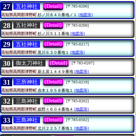
27
[Detail]
五社神社
[〒785-0200]
高知県高岡郡津野町
杉ノ川８４０番地ノ１
[地図等]
28
[Detail]
五社神社
[〒785-0200]
高知県高岡郡津野町
杉ノ川５１１番地
[地図等]
29
[Detail]
五社神社
[〒785-0217]
高知県高岡郡津野町
黒川６３０番地１
[地図等]
30
[Detail]
御太刀神社
[〒785-0207]
高知県高岡郡津野町
新土居１４４９番地
[地図等]
31
[Detail]
三所神社
[〒785-0219]
高知県高岡郡津野町
赤木１９５８番地１
[地図等]
32
[Detail]
三島神社
[〒785-0202]
高知県高岡郡津野町
姫野々６０４番地４
[地図等]
33
[Detail]
三島神社
[〒785-0502]
高知県高岡郡津野町
北川２２５７番地１
[地図等]