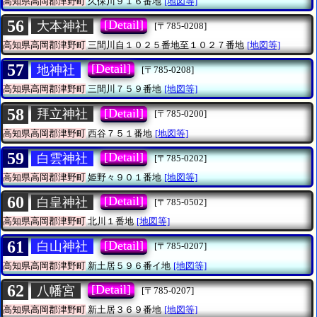
高知県高岡郡津野町
久保川９１６番地
[地図等]
56
[Detail]
大本神社
[〒785-0208]
高知県高岡郡津野町
三間川自１０２５番地至１０２７番地
[地図等]
57
[Detail]
地神社
[〒785-0208]
高知県高岡郡津野町
三間川７５９番地
[地図等]
58
[Detail]
拜立神社
[〒785-0200]
高知県高岡郡津野町
西谷７５１番地
[地図等]
59
[Detail]
白雲神社
[〒785-0202]
高知県高岡郡津野町
姫野々９０１番地
[地図等]
60
[Detail]
白皇神社
[〒785-0502]
高知県高岡郡津野町
北川１番地
[地図等]
61
[Detail]
白山神社
[〒785-0207]
高知県高岡郡津野町
新土居５９６番イ地
[地図等]
62
[Detail]
八幡宮
[〒785-0207]
高知県高岡郡津野町
新土居３６９番地
[地図等]