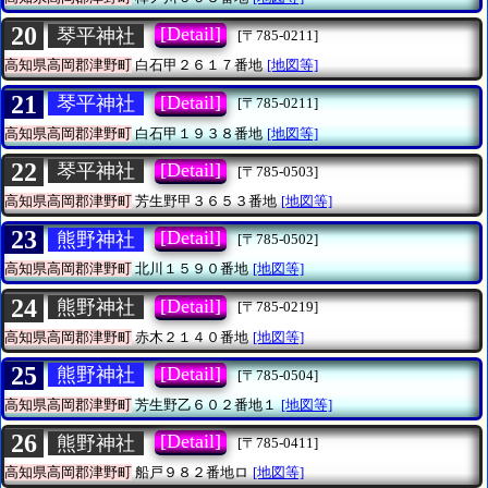
20
[Detail]
琴平神社
[〒785-0211]
高知県高岡郡津野町
白石甲２６１７番地
[地図等]
21
[Detail]
琴平神社
[〒785-0211]
高知県高岡郡津野町
白石甲１９３８番地
[地図等]
22
[Detail]
琴平神社
[〒785-0503]
高知県高岡郡津野町
芳生野甲３６５３番地
[地図等]
23
[Detail]
熊野神社
[〒785-0502]
高知県高岡郡津野町
北川１５９０番地
[地図等]
24
[Detail]
熊野神社
[〒785-0219]
高知県高岡郡津野町
赤木２１４０番地
[地図等]
25
[Detail]
熊野神社
[〒785-0504]
高知県高岡郡津野町
芳生野乙６０２番地１
[地図等]
26
[Detail]
熊野神社
[〒785-0411]
高知県高岡郡津野町
船戸９８２番地ロ
[地図等]