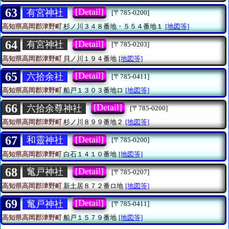
63
[Detail]
有宮神社
[〒785-0200]
高知県高岡郡津野町
杉ノ川３４８番地・５５４番地１
[地図等]
64
[Detail]
有宮神社
[〒785-0203]
高知県高岡郡津野町
貝ノ川１９４番地
[地図等]
65
[Detail]
六拾余社
[〒785-0411]
高知県高岡郡津野町
船戸１３０３番地ロ
[地図等]
66
[Detail]
六拾余尊神社
[〒785-0200]
高知県高岡郡津野町
杉ノ川８９９番地２
[地図等]
67
[Detail]
和靈神社
[〒785-0200]
高知県高岡郡津野町
白石１４１０番地
[地図等]
68
[Detail]
䆴戸神社
[〒785-0207]
高知県高岡郡津野町
新土居８７２番ロ地
[地図等]
69
[Detail]
䆴戸神社
[〒785-0411]
高知県高岡郡津野町
船戸１５７９番地
[地図等]