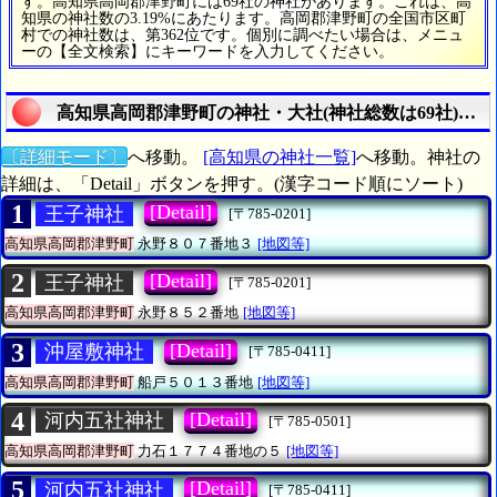
す。高知県高岡郡津野町には69社の神社があります。これは、高
知県の神社数の3.19%にあたります。高岡郡津野町の全国市区町
村での神社数は、第362位です。個別に調べたい場合は、メニュ
ーの【全文検索】にキーワードを入力してください。
高知県高岡郡津野町の神社・大社(神社総数は69社)を
〔詳細モード〕
へ移動。
[高知県の神社一覧]
へ移動。神社の
詳細は、「Detail」ボタンを押す。(漢字コード順にソート)
1
[Detail]
王子神社
[〒785-0201]
高知県高岡郡津野町
永野８０７番地３
[地図等]
2
[Detail]
王子神社
[〒785-0201]
高知県高岡郡津野町
永野８５２番地
[地図等]
3
[Detail]
沖屋敷神社
[〒785-0411]
高知県高岡郡津野町
船戸５０１３番地
[地図等]
4
[Detail]
河内五社神社
[〒785-0501]
高知県高岡郡津野町
力石１７７４番地の５
[地図等]
5
[Detail]
河内五社神社
[〒785-0411]