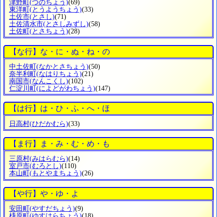
津野町
(つのちょう)
(69)
東洋町
(とうようちょう)
(33)
土佐市
(とさし)
(71)
土佐清水市
(とさしみずし)
(58)
土佐町
(とさちょう)
(28)
【な行】な・に・ぬ・ね・の
中土佐町
(なかとさちょう)
(50)
奈半利町
(なはりちょう)
(21)
南国市
(なんこくし)
(102)
仁淀川町
(によどがわちょう)
(147)
【は行】は・ひ・ふ・へ・ほ
日高村
(ひだかむら)
(33)
【ま行】ま・み・む・め・も
三原村
(みはらむら)
(14)
室戸市
(むろとし)
(110)
本山町
(もとやまちょう)
(26)
【や行】や・ゆ・よ
安田町
(やすだちょう)
(9)
梼原町
(ゆすはらちょう)
(18)