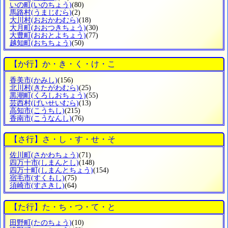
いの町
(いのちょう)
(80)
馬路村
(うまじむら)
(2)
大川村
(おおかわむら)
(18)
大月町
(おおつきちょう)
(30)
大豊町
(おおとよちょう)
(77)
越知町
(おちちょう)
(50)
【か行】か・き・く・け・こ
香美市
(かみし)
(156)
北川村
(きたがわむら)
(25)
黒潮町
(くろしおちょう)
(55)
芸西村
(げいせいむら)
(13)
高知市
(こうちし)
(215)
香南市
(こうなんし)
(76)
【さ行】さ・し・す・せ・そ
佐川町
(さかわちょう)
(71)
四万十市
(しまんとし)
(148)
四万十町
(しまんとちょう)
(154)
宿毛市
(すくもし)
(75)
須崎市
(すさきし)
(64)
【た行】た・ち・つ・て・と
田野町
(たのちょう)
(10)