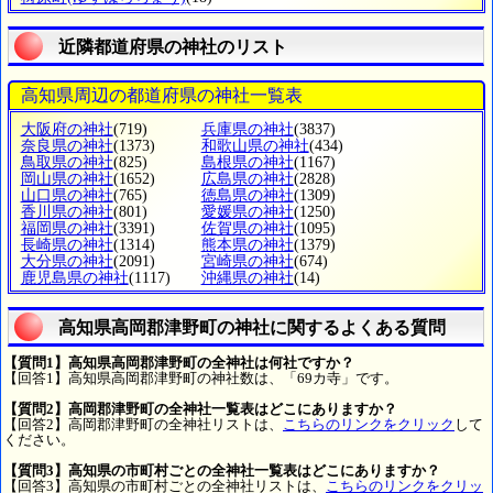
近隣都道府県の神社のリスト
高知県周辺の都道府県の神社一覧表
大阪府の神社
(719)
兵庫県の神社
(3837)
奈良県の神社
(1373)
和歌山県の神社
(434)
鳥取県の神社
(825)
島根県の神社
(1167)
岡山県の神社
(1652)
広島県の神社
(2828)
山口県の神社
(765)
徳島県の神社
(1309)
香川県の神社
(801)
愛媛県の神社
(1250)
福岡県の神社
(3391)
佐賀県の神社
(1095)
長崎県の神社
(1314)
熊本県の神社
(1379)
大分県の神社
(2091)
宮崎県の神社
(674)
鹿児島県の神社
(1117)
沖縄県の神社
(14)
高知県高岡郡津野町の神社に関するよくある質問
【質問1】高知県高岡郡津野町の全神社は何社ですか？
【回答1】高知県高岡郡津野町の神社数は、「69カ寺」です。
【質問2】高岡郡津野町の全神社一覧表はどこにありますか？
【回答2】高岡郡津野町の全神社リストは、
こちらのリンクをクリック
して
ください。
【質問3】高知県の市町村ごとの全神社一覧表はどこにありますか？
【回答3】高知県の市町村ごとの全神社リストは、
こちらのリンクをクリッ