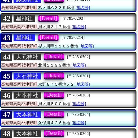
高知県高岡郡津野町
杉ノ川乙３３９番地
[地図等]
42
[Detail]
星神社
[〒785-0203]
高知県高岡郡津野町
貝ノ川３１７番地
[地図等]
43
[Detail]
星神社
[〒785-0214]
高知県高岡郡津野町
杉ノ川甲１１８２番地
[地図等]
44
[Detail]
大元神社
[〒785-0502]
高知県高岡郡津野町
北川１１９９番地
[地図等]
45
[Detail]
大石神社
[〒785-0201]
高知県高岡郡津野町
永野８７５番地ノ２
[地図等]
46
[Detail]
大本神社
[〒785-0203]
高知県高岡郡津野町
貝ノ川８００番地
[地図等]
47
[Detail]
大本神社
[〒785-0204]
高知県高岡郡津野町
久保川４２６番地
[地図等]
48
[Detail]
大本神社
[〒785-0206]