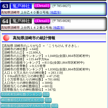
63
[Detail]
䆴戸神社
[〒785-0027]
高知県須崎市
上分乙４０番ロ号地
[地図等]
64
[Detail]
䆴戸神社
[〒785-0028]
高知県須崎市
上分丙１４２番ロ号地
[地図等]
高知県須崎市の統計情報
【高知県 須崎市のふりがな】＝「こうちけん すさきし」
【須崎市の神社数】＝64社
【須崎市の人口】＝22,606人
【須崎市の人口数ランキング】＝1,048位(全国1,864市区町村中)
【須崎市の面積】＝135.44平方Km
【須崎市の面積ランキング】＝811位(全国1,864市区町村中)
【須崎市の世帯数】＝9,121世帯
【須崎市の世帯数ランキング】＝1,030位(全国1,864市区町村中)
【人口１０万人当たりの神社数】＝283.11社
【１０Km四方当たりの神社数】＝47.25社
【１０万世帯当たりの神社数】＝701.68社
【人口当たりの神社数順位】＝309位
【面積当たりの神社数順位】＝601位
【世帯数当たりの神社数順位】＝347位
市区町村別神社数ランキング
別窓
神社数順位(人口10万人当たり)
別窓
神社数順位(面積100平方Km当たり)
別窓