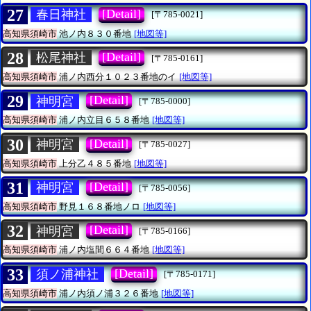
27
[Detail]
春日神社
[〒785-0021]
高知県須崎市
池ノ内８３０番地
[地図等]
28
[Detail]
松尾神社
[〒785-0161]
高知県須崎市
浦ノ内西分１０２３番地のイ
[地図等]
29
[Detail]
神明宮
[〒785-0000]
高知県須崎市
浦ノ内立目６５８番地
[地図等]
30
[Detail]
神明宮
[〒785-0027]
高知県須崎市
上分乙４８５番地
[地図等]
31
[Detail]
神明宮
[〒785-0056]
高知県須崎市
野見１６８番地ノロ
[地図等]
32
[Detail]
神明宮
[〒785-0166]
高知県須崎市
浦ノ内塩間６６４番地
[地図等]
33
[Detail]
須ノ浦神社
[〒785-0171]
高知県須崎市
浦ノ内須ノ浦３２６番地
[地図等]