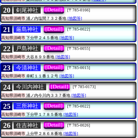
20
[Detail]
剣尾神社
[〒785-0166]
高知県須崎市
浦ノ内塩間７３２番地
[地図等]
21
[Detail]
厳島神社
[〒785-0022]
高知県須崎市
下分甲２４５番地
[地図等]
22
[Detail]
戸島神社
[〒785-0055]
高知県須崎市
大谷８９９番地
[地図等]
23
[Detail]
今清神社
[〒785-0015]
高知県須崎市
幸町１１番１２号
[地図等]
24
[Detail]
今川内神社
[〒785-0173]
高知県須崎市
浦ノ内今川内３３７番地
[地図等]
25
[Detail]
三所神社
[〒785-0022]
高知県須崎市
下分甲１７８５番地
[地図等]
26
[Detail]
住吉神社
[〒785-0026]
高知県須崎市
上分甲２８６８番地
[地図等]