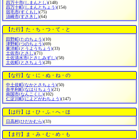
四万十市
(しまんとし)
(148)
四万十町
(しまんとちょう)
(154)
宿毛市
(すくもし)
(75)
須崎市
(すさきし)
(64)
【た行】た・ち・つ・て・と
田野町
(たのちょう)
(10)
津野町
(つのちょう)
(69)
東洋町
(とうようちょう)
(33)
土佐市
(とさし)
(71)
土佐清水市
(とさしみずし)
(58)
土佐町
(とさちょう)
(28)
【な行】な・に・ぬ・ね・の
中土佐町
(なかとさちょう)
(50)
奈半利町
(なはりちょう)
(21)
南国市
(なんこくし)
(102)
仁淀川町
(によどがわちょう)
(147)
【は行】は・ひ・ふ・へ・ほ
日高村
(ひだかむら)
(33)
【ま行】ま・み・む・め・も