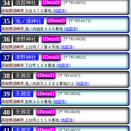
34
[Detail]
須賀神社
[〒785-0055]
高知県須崎市
大谷３７０番地
[地図等]
35
[Detail]
池ノ浦神社
[〒785-0172]
高知県須崎市
浦ノ内福良４３６番地
[地図等]
36
[Detail]
津野神社
[〒785-0028]
高知県須崎市
上分丙７７番４号地
[地図等]
37
[Detail]
津野神社
[〒785-0022]
高知県須崎市
下分甲１０８番地
[地図等]
38
[Detail]
天満宮
[〒785-0167]
高知県須崎市
浦ノ内灰方１２９２番地の２
[地図等]
39
[Detail]
天満宮
[〒785-0024]
高知県須崎市
安和３０９番地
[地図等]
40
[Detail]
天満宮
[〒785-0028]
高知県須崎市
上分丙１１１９番地
[地図等]
41
[Detail]
天満宮
[〒785-0053]