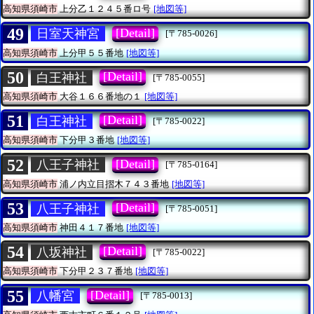
高知県須崎市
上分乙１２４５番ロ号
[地図等]
49
[Detail]
日室天神宮
[〒785-0026]
高知県須崎市
上分甲５５番地
[地図等]
50
[Detail]
白王神社
[〒785-0055]
高知県須崎市
大谷１６６番地の１
[地図等]
51
[Detail]
白王神社
[〒785-0022]
高知県須崎市
下分甲３番地
[地図等]
52
[Detail]
八王子神社
[〒785-0164]
高知県須崎市
浦ノ内立目摺木７４３番地
[地図等]
53
[Detail]
八王子神社
[〒785-0051]
高知県須崎市
神田４１７番地
[地図等]
54
[Detail]
八坂神社
[〒785-0022]
高知県須崎市
下分甲２３７番地
[地図等]
55
[Detail]
八幡宮
[〒785-0013]