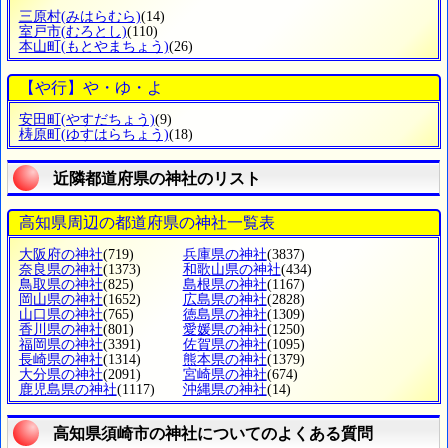
三原村
(みはらむら)
(14)
室戸市
(むろとし)
(110)
本山町
(もとやまちょう)
(26)
【や行】や・ゆ・よ
安田町
(やすだちょう)
(9)
梼原町
(ゆすはらちょう)
(18)
近隣都道府県の神社のリスト
高知県周辺の都道府県の神社一覧表
大阪府の神社
(719)
兵庫県の神社
(3837)
奈良県の神社
(1373)
和歌山県の神社
(434)
鳥取県の神社
(825)
島根県の神社
(1167)
岡山県の神社
(1652)
広島県の神社
(2828)
山口県の神社
(765)
徳島県の神社
(1309)
香川県の神社
(801)
愛媛県の神社
(1250)
福岡県の神社
(3391)
佐賀県の神社
(1095)
長崎県の神社
(1314)
熊本県の神社
(1379)
大分県の神社
(2091)
宮崎県の神社
(674)
鹿児島県の神社
(1117)
沖縄県の神社
(14)
高知県須崎市の神社についてのよくある質問