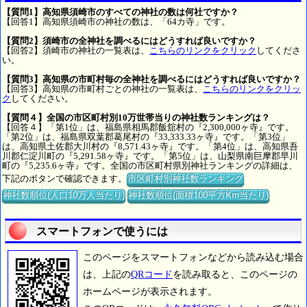
【質問1】高知県須崎市のすべての神社の数は何社ですか？
【回答1】高知県須崎市の神社の数は、「64カ寺」です。
【質問2】須崎市の全神社を調べるにはどうすれば良いですか？
【回答2】須崎市の神社の一覧表は、
こちらのリンクをクリック
してくださ
い。
【質問3】高知県の市町村毎の全神社を調べるにはどうすれば良いですか？
【回答3】高知県の市町村ごとの神社の一覧表は、
こちらのリンクをクリッ
ク
してください。
【質問４】全国の市区町村別10万世帯当りの神社数ランキングは？
【回答４】「第1位」は、福島県相馬郡飯舘村の『2,300,000ヶ寺』です。
「第2位」は、福島県双葉郡葛尾村の『33,333.33ヶ寺』です。「第3位」
は、高知県土佐郡大川村の『8,571.43ヶ寺』です。「第4位」は、高知県吾
川郡仁淀川町の『5,291.58ヶ寺』です。「第5位」は、山梨県南巨摩郡早川
町の『5,235.6ヶ寺』です。全国の市区町村県別神社ランキングの詳細は、
下記のボタンで確認できます。
市区町村別神社数ランキング
神社数順位(人口10万人当たり)
神社数順位(面積100平方Km当たり)
スマートフォンで使うには
このページをスマートフォンなどから読み込む場合
は、上記の
QRコード
を読み取ると、このページの
ホームページが表示されます。