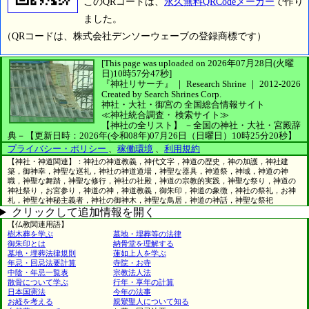
このQRコードは、
永久無料QRCodeメーカー
で作り
ました。
（QRコードは、株式会社デンソーウェーブの登録商標です）
[This page was uploaded on 2026年07月28日(火曜
日)10時57分47秒]
『神社リサーチ』 ｜ Research Shrine
｜
2012-2026
Created by
Search Shrines Corp.
神社・大社・御宮の
全国総合情報サイト
≪神社統合調査・
検索サイト≫
【神社の全リスト】
－全国の神社・大社・宮殿辞
典－
【更新日時：2026年(令和08年)07月26日（日曜日）10時25分20秒】
プライバシー・ポリシー
、
稼働環境
、
利用規約
【神社・神道関連】：神社の神道教義，神代文字，神道の歴史，神の加護，神社建
築，御神幸，神聖な巡礼，神社の神道道場，神聖な器具，神道祭，神域，神道の神
職，神聖な舞踏，神聖な修行，神社の社殿，神道の宗教的実践，神聖な祭り，神道の
神社祭り，お宮参り，神道の神，神道教義，御朱印，神道の象徴，神社の祭礼，お神
札，神聖な神秘主義者，神社の御神木，神聖な鳥居，神道の神話，神聖な祭祀
クリックして追加情報を開く
【仏教関連用語】
樹木葬を学ぶ
墓地・埋葬等の法律
御朱印とは
納骨堂を理解する
墓地・埋葬法律規則
蓮如上人を学ぶ
年忌・回忌法要計算
寺院・お寺
中陰・年忌一覧表
宗教法人法
散骨について学ぶ
行年・享年の計算
日本国憲法
今年の法事
お経を考える
親鸞聖人について知る