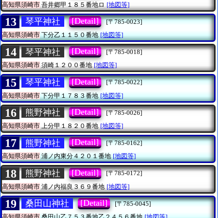
高知県須崎市
吾井郷甲１８５番地ロ
[地図等]
13
[Detail]
琴平神社
[〒785-0023]
高知県須崎市
下分乙１１５０番地
[地図等]
14
[Detail]
琴平神社
[〒785-0018]
高知県須崎市
須崎１２００番地
[地図等]
15
[Detail]
琴平神社
[〒785-0022]
高知県須崎市
下分甲１７８３番地
[地図等]
16
[Detail]
熊野神社
[〒785-0026]
高知県須崎市
上分甲１８２０番地
[地図等]
17
[Detail]
熊野神社
[〒785-0162]
高知県須崎市
浦ノ内東分４２０１番地
[地図等]
18
[Detail]
熊野神社
[〒785-0172]
高知県須崎市
浦ノ内福良３６９番地
[地図等]
19
[Detail]
桑田山神社
[〒785-0045]
高知県須崎市
桑田山乙７５３番地乙２４５６番地
[地図等]