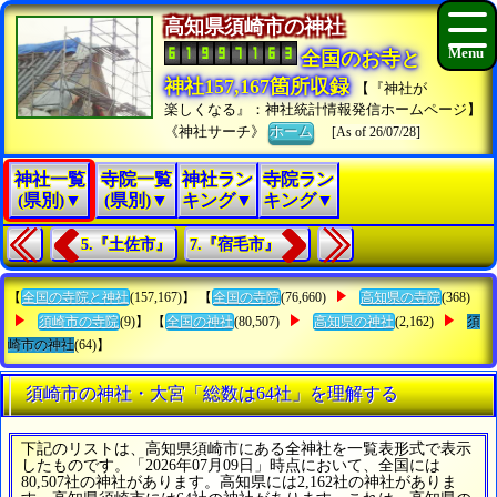
高知県須崎市の神社
全国のお寺と
神社157,167箇所収録
【『神社が
楽しくなる』：神社統計情報発信ホームページ】
《神社サーチ》
ホーム
[As of 26/07/28]
神社一覧
寺院一覧
神社ラン
寺院ラン
(県別)▼
(県別)▼
キング▼
キング▼
5.『土佐市』
7.『宿毛市』
【
全国の寺院と神社
(157,167)】 【
全国の寺院
(76,660)
高知県の寺院
(368)
須崎市の寺院
(9)】 【
全国の神社
(80,507)
高知県の神社
(2,162)
須
崎市の神社
(64)】
須崎市の神社・大宮「総数は64社」を理解する
下記のリストは、高知県須崎市にある全神社を一覧表形式で表示
したものです。「2026年07月09日」時点において、全国には
80,507社の神社があります。高知県には2,162社の神社がありま