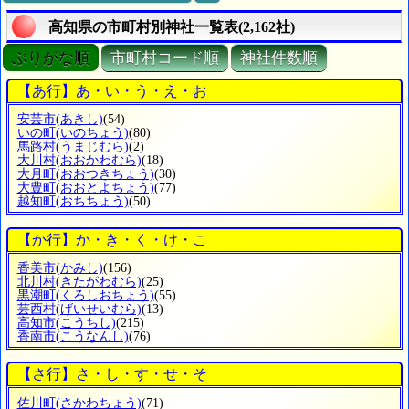
高知県の市町村別神社一覧表(2,162社)
ぶりがな順
市町村コード順
神社件数順
【あ行】あ・い・う・え・お
安芸市
(あきし)
(54)
いの町
(いのちょう)
(80)
馬路村
(うまじむら)
(2)
大川村
(おおかわむら)
(18)
大月町
(おおつきちょう)
(30)
大豊町
(おおとよちょう)
(77)
越知町
(おちちょう)
(50)
【か行】か・き・く・け・こ
香美市
(かみし)
(156)
北川村
(きたがわむら)
(25)
黒潮町
(くろしおちょう)
(55)
芸西村
(げいせいむら)
(13)
高知市
(こうちし)
(215)
香南市
(こうなんし)
(76)
【さ行】さ・し・す・せ・そ
佐川町
(さかわちょう)
(71)