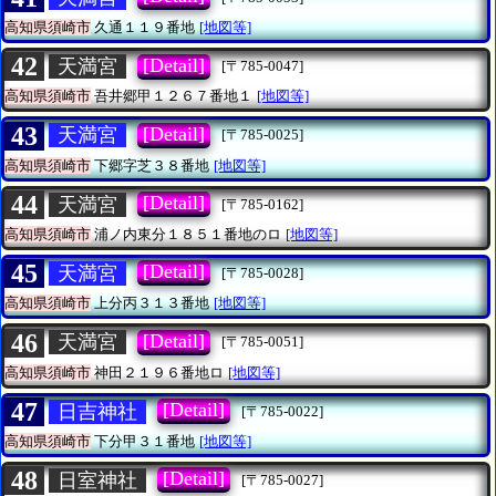
高知県須崎市
久通１１９番地
[地図等]
42
[Detail]
天満宮
[〒785-0047]
高知県須崎市
吾井郷甲１２６７番地１
[地図等]
43
[Detail]
天満宮
[〒785-0025]
高知県須崎市
下郷字芝３８番地
[地図等]
44
[Detail]
天満宮
[〒785-0162]
高知県須崎市
浦ノ内東分１８５１番地のロ
[地図等]
45
[Detail]
天満宮
[〒785-0028]
高知県須崎市
上分丙３１３番地
[地図等]
46
[Detail]
天満宮
[〒785-0051]
高知県須崎市
神田２１９６番地ロ
[地図等]
47
[Detail]
日吉神社
[〒785-0022]
高知県須崎市
下分甲３１番地
[地図等]
48
[Detail]
日室神社
[〒785-0027]