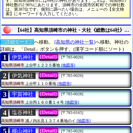
す。高知県須崎市には64社の神社があります。これは、高知県の
神社数の2.96%にあたります。須崎市の全国市区町村での神社数
は、第387位です。個別に調べたい場合は、メニューの【全文検
索】にキーワードを入力してください。
【64社】高知県須崎市の神社・大社《総数は64社》の
〔詳細モード〕
へ移動。
[高知県の神社一覧]
へ移動。神社の
詳細は、「Detail」ボタンを押す。(漢字コード順にソート)
1
[Detail]
伊気神社
[〒785-0026]
高知県須崎市
上分甲１２２５番地
[地図等]
2
[Detail]
伊気神社
[〒785-0026]
高知県須崎市
上分甲１１０番地
[地図等]
3
[Detail]
宇賀神社
[〒785-0028]
高知県須崎市
上分丙１６０番１４号
[地図等]
4
[Detail]
塩谷神社
[〒785-0165]
高知県須崎市
浦ノ内出見１３７４番地のイ
[地図等]
5
[Detail]
横山神社
[〒785-0026]