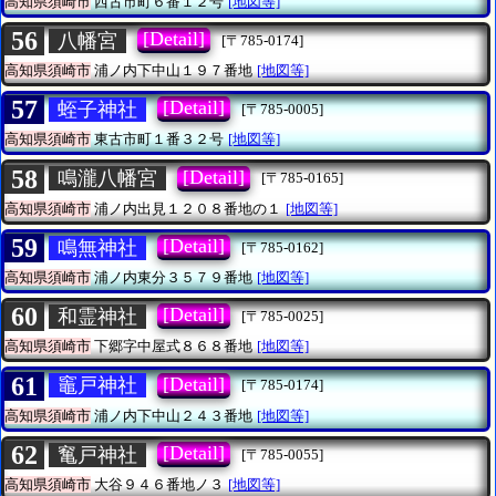
高知県須崎市
西古市町６番１２号
[地図等]
56
[Detail]
八幡宮
[〒785-0174]
高知県須崎市
浦ノ内下中山１９７番地
[地図等]
57
[Detail]
蛭子神社
[〒785-0005]
高知県須崎市
東古市町１番３２号
[地図等]
58
[Detail]
鳴瀧八幡宮
[〒785-0165]
高知県須崎市
浦ノ内出見１２０８番地の１
[地図等]
59
[Detail]
鳴無神社
[〒785-0162]
高知県須崎市
浦ノ内東分３５７９番地
[地図等]
60
[Detail]
和霊神社
[〒785-0025]
高知県須崎市
下郷字中屋式８６８番地
[地図等]
61
[Detail]
竈戸神社
[〒785-0174]
高知県須崎市
浦ノ内下中山２４３番地
[地図等]
62
[Detail]
䆴戸神社
[〒785-0055]
高知県須崎市
大谷９４６番地ノ３
[地図等]