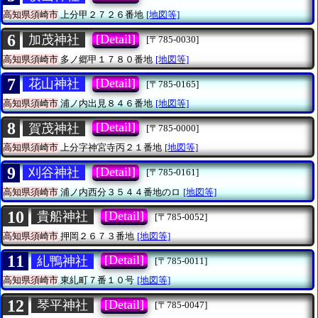
高知県須崎市
上分甲２７２６番地
[地図等]
6
[Detail]
加茂神社
[〒785-0030]
高知県須崎市
多ノ郷甲１７８０番地
[地図等]
7
[Detail]
花山神社
[〒785-0165]
高知県須崎市
浦ノ内出見８４６番地
[地図等]
8
[Detail]
賀茂神社
[〒785-0000]
高知県須崎市
上分字神宮寺丙２１番地
[地図等]
9
[Detail]
刈谷神社
[〒785-0161]
高知県須崎市
浦ノ内西分３５４４番地のロ
[地図等]
10
[Detail]
貴船神社
[〒785-0052]
高知県須崎市
押岡２６７３番地
[地図等]
11
[Detail]
糺鴨神社
[〒785-0011]
高知県須崎市
東糺町７番１０号
[地図等]
12
[Detail]
琴平神社
[〒785-0047]