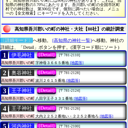
す。高知県吾川郡いの町には80社の神社があります。これは、高
知県の神社数の3.70%にあたります。吾川郡いの町の全国市区町
村での神社数は、第306位です。個別に調べたい場合は、メニュ
ーの【全文検索】にキーワードを入力してください。
高知県吾川郡いの町の神社・大社【80社】の統計調査
〔詳細モード〕
へ移動。
[高知県の神社一覧]
へ移動。神社の
詳細は、「Detail」ボタンを押す。(漢字コード順にソート)
1
[Detail]
伊毛神社
[〒781-2110]
高知県吾川郡いの町
字神母３６６５番地
[地図等]
2
[Detail]
奥谷神社
[〒781-2128]
高知県吾川郡いの町
波川２６１５番地
[地図等]
3
[Detail]
王子神社
[〒781-2124]
高知県吾川郡いの町
八田字王子３３１番地
[地図等]
4
[Detail]
王子神社
[〒781-2126]
高知県吾川郡いの町
大内２２５２番地い・２２５２番地ろ
[地図等]
5
[Detail]
河内神社
[〒781-2100]