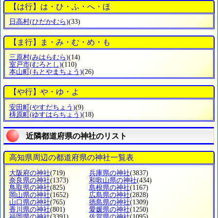
【は行】は・ひ・ふ・へ・ほ
日高村
(ひだかむら)
(33)
【ま行】ま・み・む・め・も
三原村
(みはらむら)
(14)
室戸市
(むろとし)
(110)
本山町
(もとやまちょう)
(26)
【や行】や・ゆ・よ
安田町
(やすだちょう)
(9)
梼原町
(ゆすはらちょう)
(18)
近隣都道府県の神社のリスト
高知県周辺の都道府県の神社一覧表
大阪府の神社
(719)
兵庫県の神社
(3837)
奈良県の神社
(1373)
和歌山県の神社
(434)
鳥取県の神社
(825)
島根県の神社
(1167)
岡山県の神社
(1652)
広島県の神社
(2828)
山口県の神社
(765)
徳島県の神社
(1309)
香川県の神社
(801)
愛媛県の神社
(1250)
福岡県の神社
(3391)
佐賀県の神社
(1095)