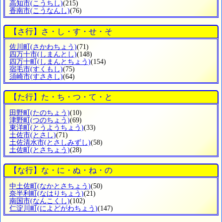
高知市
(こうちし)
(215)
香南市
(こうなんし)
(76)
【さ行】さ・し・す・せ・そ
佐川町
(さかわちょう)
(71)
四万十市
(しまんとし)
(148)
四万十町
(しまんとちょう)
(154)
宿毛市
(すくもし)
(75)
須崎市
(すさきし)
(64)
【た行】た・ち・つ・て・と
田野町
(たのちょう)
(10)
津野町
(つのちょう)
(69)
東洋町
(とうようちょう)
(33)
土佐市
(とさし)
(71)
土佐清水市
(とさしみずし)
(58)
土佐町
(とさちょう)
(28)
【な行】な・に・ぬ・ね・の
中土佐町
(なかとさちょう)
(50)
奈半利町
(なはりちょう)
(21)
南国市
(なんこくし)
(102)
仁淀川町
(によどがわちょう)
(147)