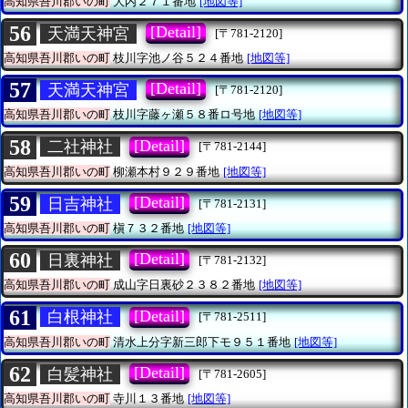
高知県吾川郡いの町
大内２７１番地
[地図等]
56
[Detail]
天満天神宮
[〒781-2120]
高知県吾川郡いの町
枝川字池ノ谷５２４番地
[地図等]
57
[Detail]
天満天神宮
[〒781-2120]
高知県吾川郡いの町
枝川字藤ヶ瀬５８番ロ号地
[地図等]
58
[Detail]
二社神社
[〒781-2144]
高知県吾川郡いの町
柳瀬本村９２９番地
[地図等]
59
[Detail]
日吉神社
[〒781-2131]
高知県吾川郡いの町
槇７３２番地
[地図等]
60
[Detail]
日裏神社
[〒781-2132]
高知県吾川郡いの町
成山字日裏砂２３８２番地
[地図等]
61
[Detail]
白根神社
[〒781-2511]
高知県吾川郡いの町
清水上分字新三郎下モ９５１番地
[地図等]
62
[Detail]
白髪神社
[〒781-2605]
高知県吾川郡いの町
寺川１３番地
[地図等]