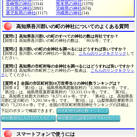
長崎県の神社
(1314)
熊本県の神社
(1379)
大分県の神社
(2091)
宮崎県の神社
(674)
鹿児島県の神社
(1117)
沖縄県の神社
(14)
高知県吾川郡いの町の神社についてのよくある質問
【質問1】高知県吾川郡いの町のすべての神社の数は何社ですか？
【回答1】高知県吾川郡いの町の神社の数は、「80カ寺」です。
【質問2】吾川郡いの町の全神社を調べるにはどうすれば良いですか？
【回答2】吾川郡いの町の神社の一覧表は、
こちらのリンクをクリック
して
ください。
【質問3】高知県の市町村毎の全神社を調べるにはどうすれば良いですか？
【回答3】高知県の市町村ごとの神社の一覧表は、
こちらのリンクをクリッ
ク
してください。
【質問４】全国の市区町村別10万世帯当りの神社数ランキングは？
【回答４】「第1位」は、福島県相馬郡飯舘村の『2,300,000ヶ寺』です。
「第2位」は、福島県双葉郡葛尾村の『33,333.33ヶ寺』です。「第3位」
は、高知県土佐郡大川村の『8,571.43ヶ寺』です。「第4位」は、高知県吾
川郡仁淀川町の『5,291.58ヶ寺』です。「第5位」は、山梨県南巨摩郡早川
町の『5,235.6ヶ寺』です。全国の市区町村県別神社ランキングの詳細は、
下記のボタンで確認できます。
市区町村別神社数ランキング
神社数順位(人口10万人当たり)
神社数順位(面積100平方Km当たり)
スマートフォンで使うには