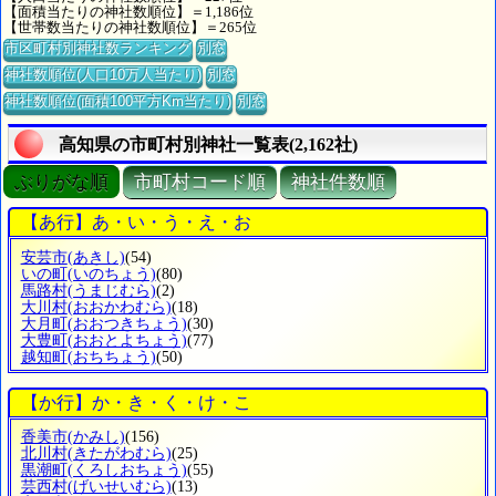
【面積当たりの神社数順位】＝1,186位
【世帯数当たりの神社数順位】＝265位
市区町村別神社数ランキング
別窓
神社数順位(人口10万人当たり)
別窓
神社数順位(面積100平方Km当たり)
別窓
高知県の市町村別神社一覧表(2,162社)
ぶりがな順
市町村コード順
神社件数順
【あ行】あ・い・う・え・お
安芸市
(あきし)
(54)
いの町
(いのちょう)
(80)
馬路村
(うまじむら)
(2)
大川村
(おおかわむら)
(18)
大月町
(おおつきちょう)
(30)
大豊町
(おおとよちょう)
(77)
越知町
(おちちょう)
(50)
【か行】か・き・く・け・こ
香美市
(かみし)
(156)
北川村
(きたがわむら)
(25)
黒潮町
(くろしおちょう)
(55)
芸西村
(げいせいむら)
(13)