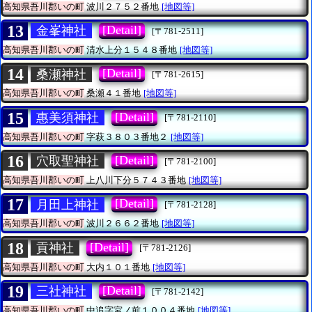
高知県吾川郡いの町
波川２７５２番地
[地図等]
13
[Detail]
金峯神社
[〒781-2511]
高知県吾川郡いの町
清水上分１５４８番地
[地図等]
14
[Detail]
桑瀬神社
[〒781-2615]
高知県吾川郡いの町
桑瀬４１番地
[地図等]
15
[Detail]
惠美須神社
[〒781-2110]
高知県吾川郡いの町
字萩３８０３番地２
[地図等]
16
[Detail]
穴取聖神社
[〒781-2100]
高知県吾川郡いの町
上八川下分５７４３番地
[地図等]
17
[Detail]
月田上神社
[〒781-2128]
高知県吾川郡いの町
波川２６６２番地
[地図等]
18
[Detail]
貢神社
[〒781-2126]
高知県吾川郡いの町
大内１０１番地
[地図等]
19
[Detail]
三社神社
[〒781-2142]
高知県吾川郡いの町
中追字宮ノ前１００４番地
[地図等]