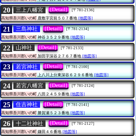
20
[Detail]
三上八幡宮
[〒781-2136]
高知県吾川郡いの町
鹿敷字宮前５０７番地
[地図等]
21
[Detail]
三島神社
[〒781-2134]
高知県吾川郡いの町
神谷３５２９番地
[地図等]
22
[Detail]
山神社
[〒781-2133]
高知県吾川郡いの町
加田字深谷２７６７番地
[地図等]
23
[Detail]
若宮神社
[〒781-2100]
高知県吾川郡いの町
上八川上分東深谷６２９６番地
[地図等]
24
[Detail]
若宮八幡宮
[〒781-2124]
高知県吾川郡いの町
八田２４５９番地
[地図等]
25
[Detail]
住吉神社
[〒781-2141]
高知県吾川郡いの町
勝賀瀬５２３番地
[地図等]
26
[Detail]
十二社神社
[〒781-2127]
高知県吾川郡いの町
鎌田４６番地
[地図等]