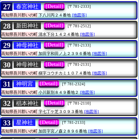
27
[Detail]
春宮神社
[〒781-2333]
高知県吾川郡いの町
下八川丙２４番地
[地図等]
28
[Detail]
新田神社
[〒781-2512]
高知県吾川郡いの町
清水下分１４２４番地
[地図等]
29
[Detail]
神母神社
[〒781-2133]
高知県吾川郡いの町
加田字和田ノ上２３９６番地
[地図等]
30
[Detail]
神母神社
[〒781-2131]
高知県吾川郡いの町
槇字コウチカミ１０７４番地
[地図等]
31
[Detail]
神明宮
[〒781-2324]
高知県吾川郡いの町
小川新別８４９番地２
[地図等]
32
[Detail]
椙本神社
[〒781-2110]
高知県吾川郡いの町
字七丁ケ芝３０９３番地
[地図等]
33
[Detail]
星神社
[〒781-2133]
高知県吾川郡いの町
加田字宮ノ森２８９６番地
[地図等]