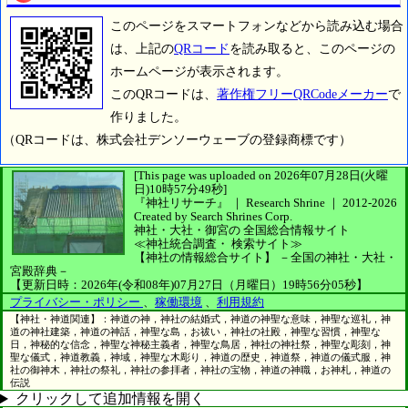
このページをスマートフォンなどから読み込む場合
は、上記の
QRコード
を読み取ると、このページの
ホームページが表示されます。
このQRコードは、
著作権フリーQRCodeメーカー
で
作りました。
（QRコードは、株式会社デンソーウェーブの登録商標です）
[This page was uploaded on 2026年07月28日(火曜
日)10時57分49秒]
『神社リサーチ』 ｜ Research Shrine
｜
2012-2026
Created by
Search Shrines Corp.
神社・大社・御宮の
全国総合情報サイト
≪神社統合調査・
検索サイト≫
【神社の情報総合サイト】
－全国の神社・大社・
宮殿辞典－
【更新日時：2026年(令和08年)07月27日（月曜日）19時56分05秒】
プライバシー・ポリシー
、
稼働環境
、
利用規約
【神社・神道関連】：神道の神，神社の結婚式，神道の神聖な意味，神聖な巡礼，神
道の神社建築，神道の神話，神聖な島，お祓い，神社の社殿，神聖な習慣，神聖な
日，神秘的な信念，神聖な神秘主義者，神聖な鳥居，神社の神社祭，神聖な彫刻，神
聖な儀式，神道教義，神域，神聖な木彫り，神道の歴史，神道祭，神道の儀式服，神
社の御神木，神社の祭礼，神社の参拝者，神社の宝物，神道の神職，お神札，神道の
伝説
クリックして追加情報を開く