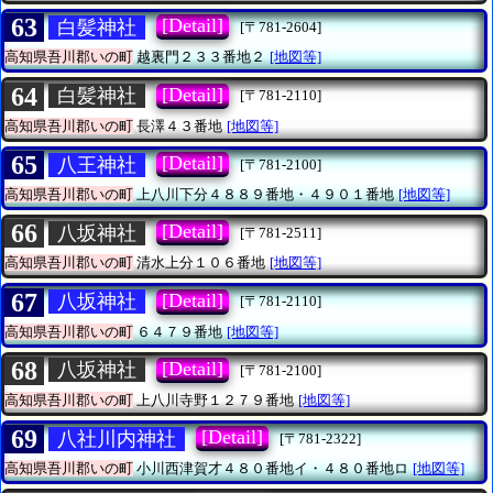
63
[Detail]
白髪神社
[〒781-2604]
高知県吾川郡いの町
越裏門２３３番地２
[地図等]
64
[Detail]
白髪神社
[〒781-2110]
高知県吾川郡いの町
長澤４３番地
[地図等]
65
[Detail]
八王神社
[〒781-2100]
高知県吾川郡いの町
上八川下分４８８９番地・４９０１番地
[地図等]
66
[Detail]
八坂神社
[〒781-2511]
高知県吾川郡いの町
清水上分１０６番地
[地図等]
67
[Detail]
八坂神社
[〒781-2110]
高知県吾川郡いの町
６４７９番地
[地図等]
68
[Detail]
八坂神社
[〒781-2100]
高知県吾川郡いの町
上八川寺野１２７９番地
[地図等]
69
[Detail]
八社川内神社
[〒781-2322]
高知県吾川郡いの町
小川西津賀才４８０番地イ・４８０番地ロ
[地図等]