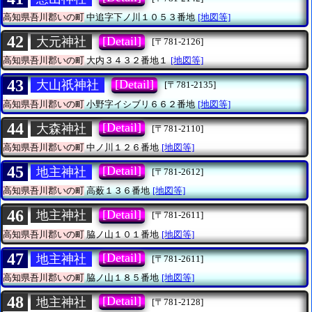
高知県吾川郡いの町
中追字下ノ川１０５３番地
[地図等]
42
[Detail]
大元神社
[〒781-2126]
高知県吾川郡いの町
大内３４３２番地１
[地図等]
43
[Detail]
大山祇神社
[〒781-2135]
高知県吾川郡いの町
小野字イシブリ６６２番地
[地図等]
44
[Detail]
大森神社
[〒781-2110]
高知県吾川郡いの町
中ノ川１２６番地
[地図等]
45
[Detail]
地主神社
[〒781-2612]
高知県吾川郡いの町
高薮１３６番地
[地図等]
46
[Detail]
地主神社
[〒781-2611]
高知県吾川郡いの町
脇ノ山１０１番地
[地図等]
47
[Detail]
地主神社
[〒781-2611]
高知県吾川郡いの町
脇ノ山１８５番地
[地図等]
48
[Detail]
地主神社
[〒781-2128]