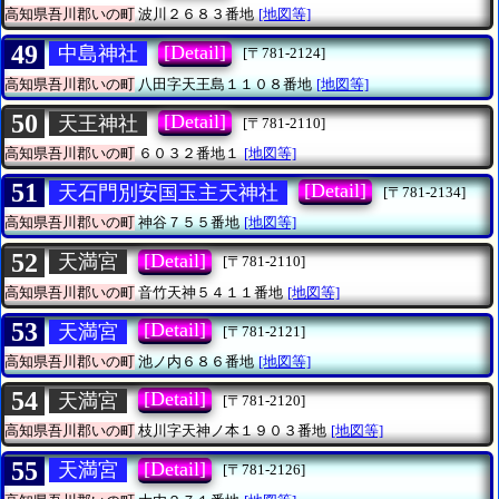
高知県吾川郡いの町
波川２６８３番地
[地図等]
49
[Detail]
中島神社
[〒781-2124]
高知県吾川郡いの町
八田字天王島１１０８番地
[地図等]
50
[Detail]
天王神社
[〒781-2110]
高知県吾川郡いの町
６０３２番地１
[地図等]
51
[Detail]
天石門別安国玉主天神社
[〒781-2134]
高知県吾川郡いの町
神谷７５５番地
[地図等]
52
[Detail]
天満宮
[〒781-2110]
高知県吾川郡いの町
音竹天神５４１１番地
[地図等]
53
[Detail]
天満宮
[〒781-2121]
高知県吾川郡いの町
池ノ内６８６番地
[地図等]
54
[Detail]
天満宮
[〒781-2120]
高知県吾川郡いの町
枝川字天神ノ本１９０３番地
[地図等]
55
[Detail]
天満宮
[〒781-2126]