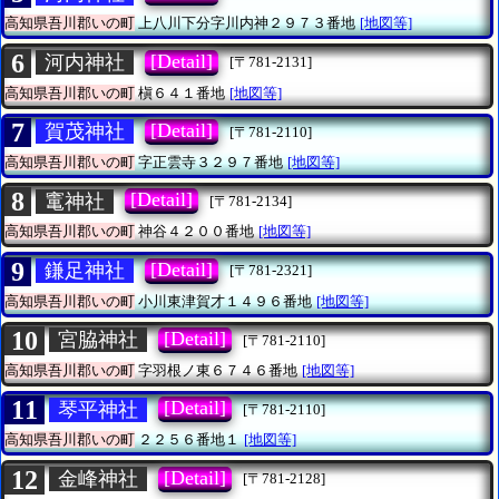
高知県吾川郡いの町
上八川下分字川内神２９７３番地
[地図等]
6
[Detail]
河内神社
[〒781-2131]
高知県吾川郡いの町
槇６４１番地
[地図等]
7
[Detail]
賀茂神社
[〒781-2110]
高知県吾川郡いの町
字正雲寺３２９７番地
[地図等]
8
[Detail]
竃神社
[〒781-2134]
高知県吾川郡いの町
神谷４２００番地
[地図等]
9
[Detail]
鎌足神社
[〒781-2321]
高知県吾川郡いの町
小川東津賀才１４９６番地
[地図等]
10
[Detail]
宮脇神社
[〒781-2110]
高知県吾川郡いの町
字羽根ノ東６７４６番地
[地図等]
11
[Detail]
琴平神社
[〒781-2110]
高知県吾川郡いの町
２２５６番地１
[地図等]
12
[Detail]
金峰神社
[〒781-2128]