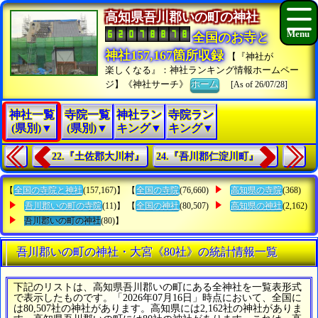
高知県吾川郡いの町の神社
全国のお寺と
神社157,167箇所収録
【『神社が
楽しくなる』：神社ランキング情報ホームペー
ジ】《神社サーチ》
ホーム
[As of 26/07/28]
神社一覧
寺院一覧
神社ラン
寺院ラン
(県別)▼
(県別)▼
キング▼
キング▼
22.『土佐郡大川村』
24.『吾川郡仁淀川町』
【
全国の寺院と神社
(157,167)】 【
全国の寺院
(76,660)
高知県の寺院
(368)
吾川郡いの町の寺院
(11)】 【
全国の神社
(80,507)
高知県の神社
(2,162)
吾川郡いの町の神社
(80)】
吾川郡いの町の神社・大宮《80社》の統計情報一覧
下記のリストは、高知県吾川郡いの町にある全神社を一覧表形式
で表示したものです。「2026年07月16日」時点において、全国に
は80,507社の神社があります。高知県には2,162社の神社がありま