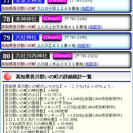
77
氷室天神宮
[〒781-2335]
高知県吾川郡いの町
下八川十田１２４９番地
[地図等]
78
[Detail]
本神神社
[〒781-2100]
高知県吾川郡いの町
上八川上分字本地４１６番地
[地図等]
79
[Detail]
六社神社
[〒781-2100]
高知県吾川郡いの町
上八川乙６１１番イ地
[地図等]
80
[Detail]
六社川内神社
[〒781-2323]
高知県吾川郡いの町
小川樅ノ木山２９２１番地
[地図等]
高知県吾川郡いの町の詳細統計一覧
【高知県 吾川郡いの町のふりがな】＝「こうちけん いのちょう」
【吾川郡いの町の神社数】＝80社
【吾川郡いの町の人口】＝22,767人
【吾川郡いの町の人口数ランキング】＝1,046位(全国1,864市区町村中)
【吾川郡いの町の面積】＝470.97平方Km
【吾川郡いの町の面積ランキング】＝223位(全国1,864市区町村中)
【吾川郡いの町の世帯数】＝9,198世帯
【吾川郡いの町の世帯数ランキング】＝1,026位(全国1,864市区町村中)
【人口１０万人当たりの神社数】＝351.39社
【１０Km四方当たりの神社数】＝16.99社
【１０万世帯当たりの神社数】＝869.75社
【人口当たりの神社数順位】＝227位