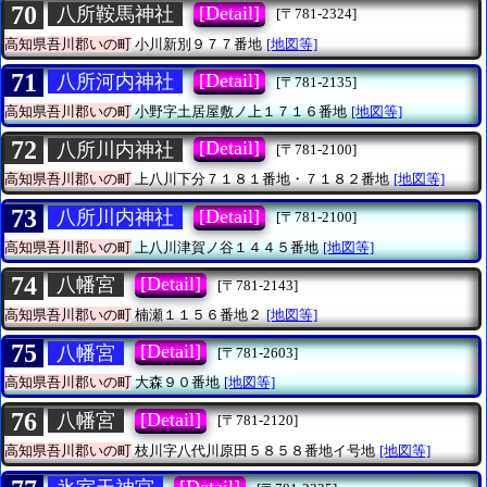
70
[Detail]
八所鞍馬神社
[〒781-2324]
高知県吾川郡いの町
小川新別９７７番地
[地図等]
71
[Detail]
八所河内神社
[〒781-2135]
高知県吾川郡いの町
小野字土居屋敷ノ上１７１６番地
[地図等]
72
[Detail]
八所川内神社
[〒781-2100]
高知県吾川郡いの町
上八川下分７１８１番地・７１８２番地
[地図等]
73
[Detail]
八所川内神社
[〒781-2100]
高知県吾川郡いの町
上八川津賀ノ谷１４４５番地
[地図等]
74
[Detail]
八幡宮
[〒781-2143]
高知県吾川郡いの町
楠瀬１１５６番地２
[地図等]
75
[Detail]
八幡宮
[〒781-2603]
高知県吾川郡いの町
大森９０番地
[地図等]
76
[Detail]
八幡宮
[〒781-2120]
高知県吾川郡いの町
枝川字八代川原田５８５８番地イ号地
[地図等]
[Detail]