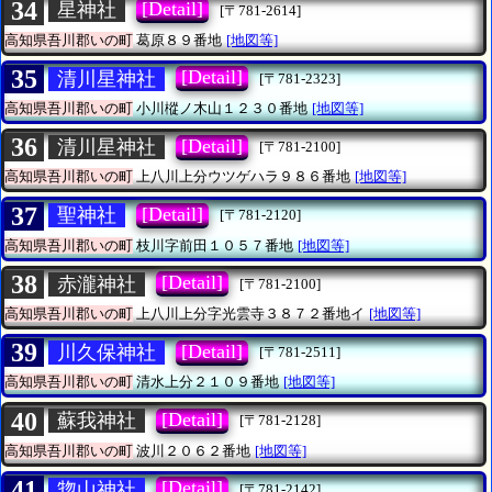
34
[Detail]
星神社
[〒781-2614]
高知県吾川郡いの町
葛原８９番地
[地図等]
35
[Detail]
清川星神社
[〒781-2323]
高知県吾川郡いの町
小川樅ノ木山１２３０番地
[地図等]
36
[Detail]
清川星神社
[〒781-2100]
高知県吾川郡いの町
上八川上分ウツゲハラ９８６番地
[地図等]
37
[Detail]
聖神社
[〒781-2120]
高知県吾川郡いの町
枝川字前田１０５７番地
[地図等]
38
[Detail]
赤瀧神社
[〒781-2100]
高知県吾川郡いの町
上八川上分字光雲寺３８７２番地イ
[地図等]
39
[Detail]
川久保神社
[〒781-2511]
高知県吾川郡いの町
清水上分２１０９番地
[地図等]
40
[Detail]
蘇我神社
[〒781-2128]
高知県吾川郡いの町
波川２０６２番地
[地図等]
41
[Detail]
惣山神社
[〒781-2142]