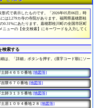
式で表示したものです。「2026年05月06日」時
県には2,279カ寺の寺院があります。福岡県嘉穂郡桂
0.31%にあたります。嘉穂郡桂川町の全国市区町
、メニューの【全文検索】にキーワードを入力してく
を検索する
細は、「詳細」ボタンを押す。(漢字コード順にソー
字土師４６５０番地
[地図等]
字吉隈６７０番地
[地図等]
字土師３１３５番地
[地図等]
字土居１０９４番地２８
[地図等]