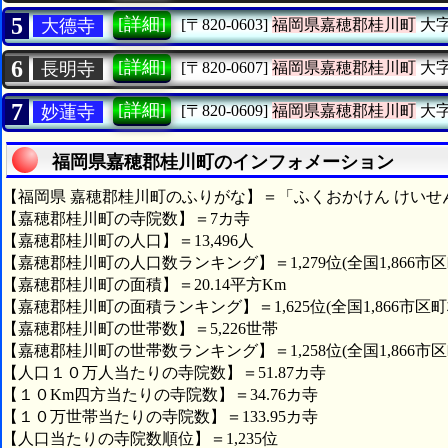
5
[詳細]
大德寺
[〒820-0603]
福岡県嘉穂郡桂川町
大
6
[詳細]
長明寺
[〒820-0607]
福岡県嘉穂郡桂川町
大
7
[詳細]
妙蓮寺
[〒820-0609]
福岡県嘉穂郡桂川町
大
福岡県嘉穂郡桂川町のインフォメーション
【福岡県 嘉穂郡桂川町のふりがな】＝「ふくおかけん けいせ
【嘉穂郡桂川町の寺院数】＝7カ寺
【嘉穂郡桂川町の人口】＝13,496人
【嘉穂郡桂川町の人口数ランキング】＝1,279位(全国1,866市区
【嘉穂郡桂川町の面積】＝20.14平方Km
【嘉穂郡桂川町の面積ランキング】＝1,625位(全国1,866市区町
【嘉穂郡桂川町の世帯数】＝5,226世帯
【嘉穂郡桂川町の世帯数ランキング】＝1,258位(全国1,866市区
【人口１０万人当たりの寺院数】＝51.87カ寺
【１０Km四方当たりの寺院数】＝34.76カ寺
【１０万世帯当たりの寺院数】＝133.95カ寺
【人口当たりの寺院数順位】＝1,235位