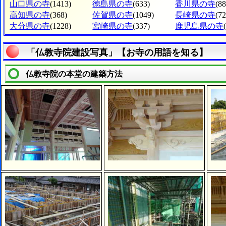
山口県の寺
(1413)
徳島県の寺
(633)
香川県の寺
(88
高知県の寺
(368)
佐賀県の寺
(1049)
長崎県の寺
(72
大分県の寺
(1228)
宮崎県の寺
(337)
鹿児島県の寺
「仏教寺院建設写真」【お寺の用語を知る】
仏教寺院の本堂の建築方法