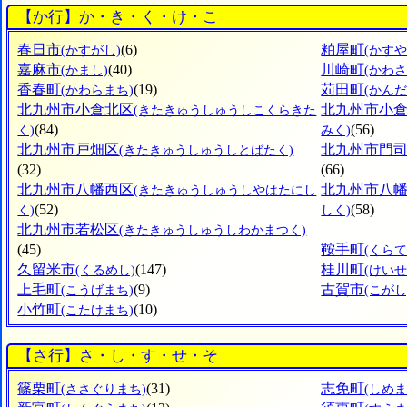
【か行】か・き・く・け・こ
春日市
(6)
粕屋町
(かすがし)
(かすや
嘉麻市
(40)
川崎町
(かまし)
(かわ
香春町
(19)
苅田町
(かわらまち)
(かんだ
北九州市小倉北区
北九州市小
(きたきゅうしゅうしこくらきた
(84)
(56)
く)
みく)
北九州市戸畑区
北九州市門
(きたきゅうしゅうしとばたく)
(32)
(66)
北九州市八幡西区
北九州市八
(きたきゅうしゅうしやはたにし
(52)
(58)
く)
しく)
北九州市若松区
(きたきゅうしゅうしわかまつく)
(45)
鞍手町
(くらて
久留米市
(147)
桂川町
(くるめし)
(けい
上毛町
(9)
古賀市
(こうげまち)
(こがし
小竹町
(10)
(こたけまち)
【さ行】さ・し・す・せ・そ
篠栗町
(31)
志免町
(ささぐりまち)
(しめま