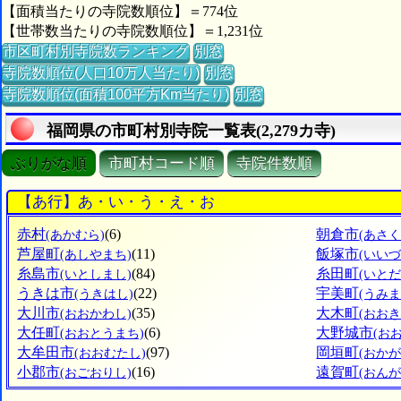
【面積当たりの寺院数順位】＝774位
【世帯数当たりの寺院数順位】＝1,231位
市区町村別寺院数ランキング
別窓
寺院数順位(人口10万人当たり)
別窓
寺院数順位(面積100平方Km当たり)
別窓
福岡県の市町村別寺院一覧表(2,279カ寺)
ぶりがな順
市町村コード順
寺院件数順
【あ行】あ・い・う・え・お
赤村
(6)
朝倉市
(あかむら)
(あさく
芦屋町
(11)
飯塚市
(あしやまち)
(いいづ
糸島市
(84)
糸田町
(いとしまし)
(いとだ
うきは市
(22)
宇美町
(うきはし)
(うみま
大川市
(35)
大木町
(おおかわし)
(おおき
大任町
(6)
大野城市
(おおとうまち)
(お
大牟田市
(97)
岡垣町
(おおむたし)
(おか
小郡市
(16)
遠賀町
(おごおりし)
(おん