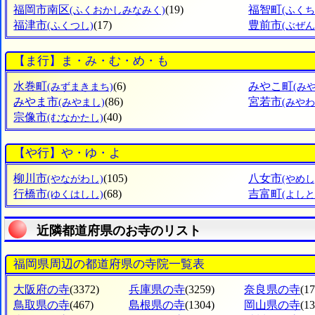
福岡市南区
(19)
福智町
(ふくおかしみなみく)
(ふくち
福津市
(17)
豊前市
(ふくつし)
(ぶぜん
【ま行】ま・み・む・め・も
水巻町
(6)
みやこ町
(みずまきまち)
(み
みやま市
(86)
宮若市
(みやまし)
(みやわ
宗像市
(40)
(むなかたし)
【や行】や・ゆ・よ
柳川市
(105)
八女市
(やながわし)
(やめし
行橋市
(68)
吉富町
(ゆくはしし)
(よし
近隣都道府県のお寺のリスト
福岡県周辺の都道府県の寺院一覧表
大阪府の寺
(3372)
兵庫県の寺
(3259)
奈良県の寺
(1
鳥取県の寺
(467)
島根県の寺
(1304)
岡山県の寺
(1