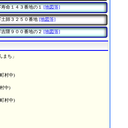
字寿命１４３番地の１
[地図等]
字土師３２５０番地
[地図等]
字吉隈９００番地の２
[地図等]
んまち」
町村中)
村中)
町村中)