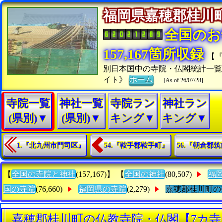
福岡県嘉穂郡桂
全国のお
157,167箇所収録
【
別日本国中の寺院・仏閣統計一
イト》
ホーム
[As of 26/07/28]
寺院一覧
神社一覧
寺院ラン
神社ラン
(県別)▼
(県別)▼
キング▼
キング▼
1.『北九州市門司区』
54.『鞍手郡鞍手町』
56.『朝倉郡
【
全国の寺院と神社
(157,167)】 【
全国の神社
(80,507)
福
国の寺院
(76,660)
福岡県の寺院
(2,279)
嘉穂郡桂川町の
嘉穂郡桂川町の仏教寺院・仏閣【7カ