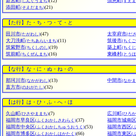
新宮町
(12)
須恵町
(しんぐうまち)
(すえま
添田町
(21)
(そえだまち)
【た行】た・ち・つ・て・と
田川市
(47)
太宰府市
(たがわし)
(だ
大刀洗町
(11)
筑後市
(たちあらいまち)
(ちくご
筑紫野市
(19)
築上町
(ちくしのし)
(ちく
筑前町
(16)
東峰村
(ちくぜんまち)
(とう
【な行】な・に・ぬ・ね・の
那珂川市
(13)
中間市
(なかがわし)
(なかま
直方市
(32)
(のおがたし)
【は行】は・ひ・ふ・へ・ほ
久山町
(7)
広川町
(ひさやままち)
(ひろ
福岡市早良区
(37)
福岡市城南
(ふくおかしさわらく)
福岡市中央区
(53)
福岡市西区
(ふくおかしちゅうおうく)
(
福岡市博多区
(66)
福岡市東区
(ふくおかしはかたく)
(