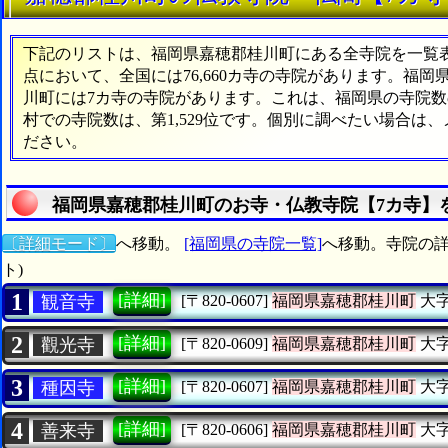
下記のリストは、福岡県嘉穂郡桂川町にある全寺院を一覧表形
点において、全国には76,660カ寺の寺院があります。福岡
川町には7カ寺の寺院があります。これは、福岡県の寺院数の
村での寺院数は、第1,529位です。個別に調べたい場合は
ださい。
福岡県嘉穂郡桂川町のお寺・仏教寺院【7カ寺】
〔詳細モード〕
へ移動。
[福岡県の寺院一覧]
へ移動。寺院の詳
ト)
1
[詳細]
観音寺
[〒820-0607]
福岡県嘉穂郡桂川町
大
2
[詳細]
觀光寺
[〒820-0609]
福岡県嘉穂郡桂川町
大
3
[詳細]
種因寺
[〒820-0607]
福岡県嘉穂郡桂川町
大
4
[詳細]
善来寺
[〒820-0606]
福岡県嘉穂郡桂川町
大