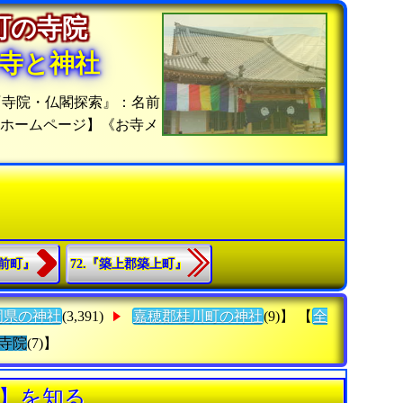
川町の寺院
寺と神社
『寺院・仏閣探索』：名前
覧ホームページ】《お寺メ
筑前町』
72.『築上郡築上町』
岡県の神社
(3,391)
嘉穂郡桂川町の神社
(9)】 【
全
寺院
(7)】
寺】を知る