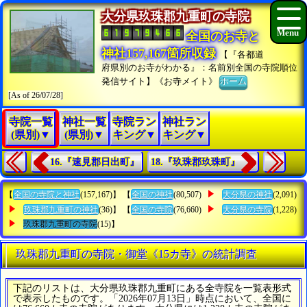
大分県玖珠郡九重町の寺院
全国のお寺と
神社157,167箇所収録
【『各都道
府県別のお寺がわかる』：名前別全国の寺院順位
発信サイト】《お寺メイト》
ホーム
[As of 26/07/28]
寺院一覧
神社一覧
寺院ラン
神社ラン
(県別)▼
(県別)▼
キング▼
キング▼
16.『速見郡日出町』
18.『玖珠郡玖珠町』
【
全国の寺院と神社
(157,167)】 【
全国の神社
(80,507)
大分県の神社
(2,091)
玖珠郡九重町の神社
(36)】 【
全国の寺院
(76,660)
大分県の寺院
(1,228)
玖珠郡九重町の寺院
(15)】
玖珠郡九重町の寺院・御堂《15カ寺》の統計調査
下記のリストは、大分県玖珠郡九重町にある全寺院を一覧表形式
で表示したものです。「2026年07月13日」時点において、全国に