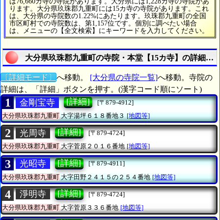
は76,660カ寺の寺院があります。大分県には1,228カ寺の寺院があ
ります。大分県玖珠郡九重町には15カ寺の寺院があります。これ
は、大分県の寺院数の1.22%にあたります。玖珠郡九重町の全国
市区町村での寺院数は、第1,157位です。個別に調べたい場合
は、メニューの【全文検索】にキーワードを入力してください。
大分県玖珠郡九重町の寺院・本堂【15カ寺】の詳細リ
〔詳細モード〕
へ移動。
[大分県の寺院一覧]
へ移動。寺院の
詳細は、「詳細」ボタンを押す。(漢字コード順にソート)
1
[詳細]
金剛宝寺
[〒879-4912]
大分県玖珠郡九重町
大字湯坪６１８番地３
[地図等]
2
[詳細]
光周寺
[〒879-4724]
大分県玖珠郡九重町
大字菅原２０１６番地
[地図等]
3
[詳細]
光昭寺
[〒879-4911]
大分県玖珠郡九重町
大字田野２４１５の２５４番地
[地図等]
4
[詳細]
淨明寺
[〒879-4724]
大分県玖珠郡九重町
大字菅原３３６番地
[地図等]