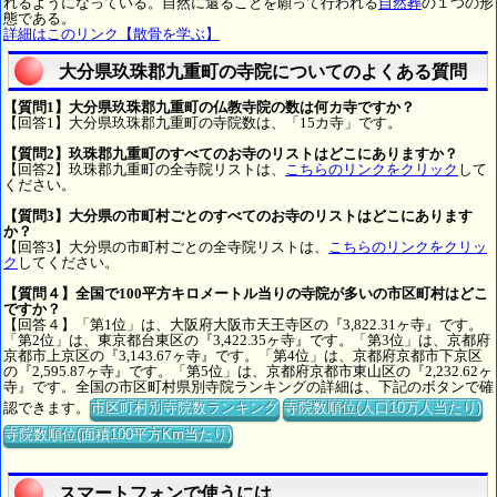
れるようになっている。自然に還ることを願って行われる
自然葬
の１つの形
態である。
詳細はこのリンク【散骨を学ぶ】
大分県玖珠郡九重町の寺院についてのよくある質問
【質問1】大分県玖珠郡九重町の仏教寺院の数は何カ寺ですか？
【回答1】大分県玖珠郡九重町の寺院数は、「15カ寺」です。
【質問2】玖珠郡九重町のすべてのお寺のリストはどこにありますか？
【回答2】玖珠郡九重町の全寺院リストは、
こちらのリンクをクリック
して
ください。
【質問3】大分県の市町村ごとのすべてのお寺のリストはどこにあります
か？
【回答3】大分県の市町村ごとの全寺院リストは、
こちらのリンクをクリッ
ク
してください。
【質問４】全国で100平方キロメートル当りの寺院が多いの市区町村はどこ
ですか？
【回答４】「第1位」は、大阪府大阪市天王寺区の『3,822.31ヶ寺』です。
「第2位」は、東京都台東区の『3,422.35ヶ寺』です。「第3位」は、京都府
京都市上京区の『3,143.67ヶ寺』です。「第4位」は、京都府京都市下京区
の『2,595.87ヶ寺』です。「第5位」は、京都府京都市東山区の『2,232.62ヶ
寺』です。全国の市区町村県別寺院ランキングの詳細は、下記のボタンで確
認できます。
市区町村別寺院数ランキング
寺院数順位(人口10万人当たり)
寺院数順位(面積100平方Km当たり)
スマートフォンで使うには