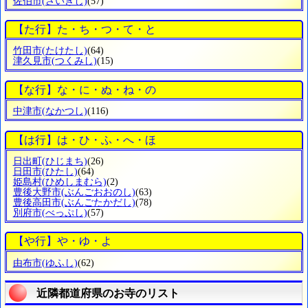
佐伯市
(さいきし)
(57)
【た行】た・ち・つ・て・と
竹田市
(たけたし)
(64)
津久見市
(つくみし)
(15)
【な行】な・に・ぬ・ね・の
中津市
(なかつし)
(116)
【は行】は・ひ・ふ・へ・ほ
日出町
(ひじまち)
(26)
日田市
(ひたし)
(64)
姫島村
(ひめしまむら)
(2)
豊後大野市
(ぶんごおおのし)
(63)
豊後高田市
(ぶんごたかだし)
(78)
別府市
(べっぷし)
(57)
【や行】や・ゆ・よ
由布市
(ゆふし)
(62)
近隣都道府県のお寺のリスト