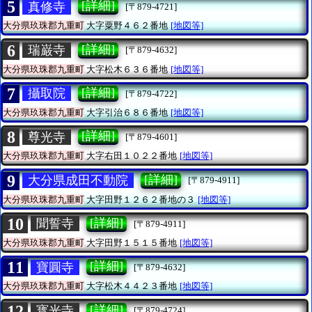
5
[詳細]
真修寺
[〒879-4721]
大分県玖珠郡九重町
大字粟野４６２番地
[地図等]
6
[詳細]
瑞巌寺
[〒879-4632]
大分県玖珠郡九重町
大字松木６３６番地
[地図等]
7
[詳細]
攝取院
[〒879-4722]
大分県玖珠郡九重町
大字引治６８６番地
[地図等]
8
[詳細]
尊光寺
[〒879-4601]
大分県玖珠郡九重町
大字右田１０２２番地
[地図等]
9
[詳細]
大分県成田不動院
[〒879-4911]
大分県玖珠郡九重町
大字田野１２６２番地の３
[地図等]
10
[詳細]
聞誓寺
[〒879-4911]
大分県玖珠郡九重町
大字田野１５１５番地
[地図等]
11
[詳細]
寶圓寺
[〒879-4632]
大分県玖珠郡九重町
大字松木４４２３番地
[地図等]
12
[詳細]
寳光寺
[〒879-4724]