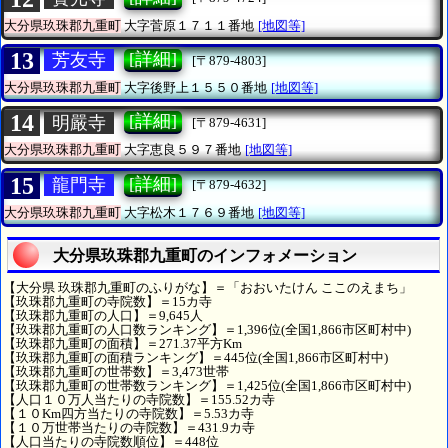
大分県玖珠郡九重町
大字菅原１７１１番地
[地図等]
13
[詳細]
芳友寺
[〒879-4803]
大分県玖珠郡九重町
大字後野上１５５０番地
[地図等]
14
[詳細]
明嚴寺
[〒879-4631]
大分県玖珠郡九重町
大字恵良５９７番地
[地図等]
15
[詳細]
龍門寺
[〒879-4632]
大分県玖珠郡九重町
大字松木１７６９番地
[地図等]
大分県玖珠郡九重町のインフォメーション
【大分県 玖珠郡九重町のふりがな】＝「おおいたけん ここのえまち」
【玖珠郡九重町の寺院数】＝15カ寺
【玖珠郡九重町の人口】＝9,645人
【玖珠郡九重町の人口数ランキング】＝1,396位(全国1,866市区町村中)
【玖珠郡九重町の面積】＝271.37平方Km
【玖珠郡九重町の面積ランキング】＝445位(全国1,866市区町村中)
【玖珠郡九重町の世帯数】＝3,473世帯
【玖珠郡九重町の世帯数ランキング】＝1,425位(全国1,866市区町村中)
【人口１０万人当たりの寺院数】＝155.52カ寺
【１０Km四方当たりの寺院数】＝5.53カ寺
【１０万世帯当たりの寺院数】＝431.9カ寺
【人口当たりの寺院数順位】＝448位