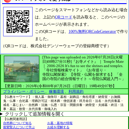
このページをスマートフォンなどから読み込む場合
は、上記の
QRコード
を読み取ると、このページの
ホームページが表示されます。
このQRコードは、
100%無料QRCodeGenerator
で作り
ました。
（QRコードは、株式会社デンソーウェーブの登録商標です）
[This page was uploaded on 2026年07月28日(火曜
日)08時27分31秒]
『お寺メイト』 ｜ Temple Mate
｜
2006-2026
It's fun to see
the shrines and temples.
「寺社情報検索サイト」
《お寺巡り・
寺院仏閣探索》
【寺院・仏閣を探求する】
「全
国の寺院の総合情報サイト ～寺院仏閣超入門～」
【更新日時：2026年(令和08年)07月26日（日曜日）19時49分07秒】
プライバシー・ポリシー
、
稼働環境
、
利用規約
【仏教キーワード】：個人墓・御朱印・墓相・副葬品・角柱塔婆・納骨室・お施餓
鬼・仏事・合祀墓・埋葬許可証・樹木葬・僧侶派遣・祥月命日・法名・永代供養墓・
戒名・墓じまい・自然葬・法施・仏恩・宗旨・閉眼供養・納骨堂・夫婦墓・終活・法
事・墓誌・散骨・永代供養・御魂入れ
クリックして追加情報を開く
【仏教関連用語】
自然葬について知る
お墓・墓地の情報
親鸞聖人について学ぶ
お経を理解する