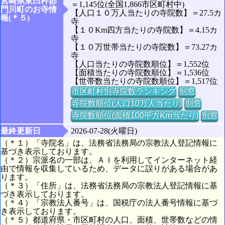
宮崎県東臼杵郡
＝1,145位(全国1,866市区町村中)
門川町のお寺情
【人口１０万人当たりの寺院数】＝27.5カ
報(＊５)
寺
【１０Km四方当たりの寺院数】＝4.15カ
寺
【１０万世帯当たりの寺院数】＝73.27カ
寺
【人口当たりの寺院数順位】＝1,552位
【面積当たりの寺院数順位】＝1,536位
【世帯数当たりの寺院数順位】＝1,517位
市区町村別寺院数ランキング
別窓
寺院数順位(人口10万人当たり)
別窓
寺院数順位(面積100平方Km当たり)
別窓
最終更新日
2026-07-28(火曜日)
（＊１）「寺院名」は、法務省法務局の宗教法人登記情報に
基づき表示しております。
（＊２）宗派名の一部は、ＡＩを利用してインターネット経
由で情報を収集しているため、データに誤りがある場合があ
ります。
（＊３）「住所」は、法務省法務局の宗教法人登記情報に基
づき表示しております。
（＊４）「宗教法人番号」は、国税庁の法人番号情報に基づ
き表示しております。
（＊５）都道府県・市区町村の人口、面積、世帯数などの情