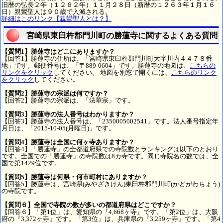
旧暦の弘長２年（１２６２年）１１月２８日（新暦の１２６３年１月１６
日）親鸞聖人は９０歳で入滅される。
詳細はこのリンク【親鸞聖人とは？】
宮崎県東臼杵郡門川町の勝蓮寺に関するよくある質問
【質問1】勝蓮寺はどこにありますか？
【回答1】勝蓮寺の住所は、「宮崎県東臼杵郡門川町大字川内４４７８番
地」です。郵便番号は、「〒889-0604」です。勝蓮寺の地図は、
こちらの
リンクをクリック
してください。 地図を別窓で開くには、
こちらのリンク
をクリック
してください。
【質問2】勝蓮寺の宗派は何ですか？
【回答2】勝蓮寺の宗派は、「法華宗」です。
【質問3】勝蓮寺の法人番号はわかりますか？
【回答3】勝蓮寺の法人番号は、「2350005002541」です。法人番号指定年
月日は、「2015-10-05(月曜日)」です。
【質問4】勝蓮寺は全国に何ヶ寺ありますか？
【回答4】「勝蓮寺」の全都道府県での寺院数とランキングは以下のとおり
です。全国での「勝蓮寺」の寺院数は8カ寺です。同じ寺院名の数では、全
国で第1429位です。
【質問5】勝蓮寺は何県・何市町村にありますか？
【回答5】勝蓮寺は、宮崎県(みやざきけん)東臼杵郡門川町(かどがわちょう)
の寺院です。
【質問６】全国で寺院の数が多いの都道府県はどこですか？
【回答６】「第1位」は、愛知県の『4,668ヶ寺』です。「第2位」は、大阪
府の『3,372ヶ寺』です。「第3位」は、兵庫県の『3,259ヶ寺』です。「第4