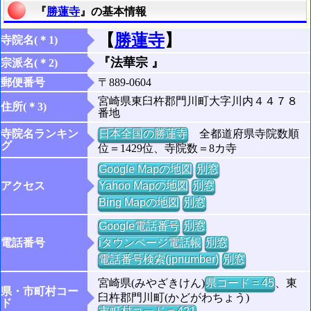
『
勝蓮寺
』の基本情報
【
勝蓮寺
】
寺院名(＊1)
『法華宗 』
宗派名(＊2)
郵便番号
〒889-0604
宮崎県東臼杵郡門川町大字川内４４７８
住所(＊3)
番地
寺院名ランキン
日本全国の勝蓮寺
全都道府県寺院数順
グ
位＝1429位、寺院数＝8カ寺
Google Mapの地図
別窓
アクセス
Yahoo Mapの地図
別窓
Bing Mapの地図
別窓
Google電話番号
別窓
電話番号
iタウンページ電話帳
別窓
電話番号検索(jpnumber)
別窓
宮崎県(みやざきけん)
県コード = 45
、東
県・市町村コー
臼杵郡門川町(かどがわちょう)
ド