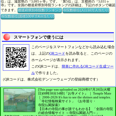
位」は、滋賀県の『3,095ヶ寺』です。「第5位」は、京都府の『3,031ヶ
寺』です。全国の都道府県別寺院ランキングの詳細は、下記のボタンで確認
できます。
都道府県別寺院数ランキング
寺院数順位(人口10万人当たり)
寺院数順位(面積100平方Km当たり)
スマートフォンで使うには
このページをスマートフォンなどから読み込む場合
は、上記の
QRコード
を読み取ると、このページの
ホームページが表示されます。
このQRコードは、
簡単に作れるQRコード生成ツー
ル
で作りました。
（QRコードは、株式会社デンソーウェーブの登録商標です）
[This page was uploaded on 2026年07月28日(火曜
日)08時38分34秒]
『お寺メイト』 ｜ Temple Mate
｜
2006-2026
It's fun to see
the shrines and temples.
「寺社情報検索サイト」
《お寺巡り・
寺院仏閣探索》
【日本の寺院の事が誰でもわかる】
「全国の寺院
の総合情報サイト ～寺院仏閣超入門～」