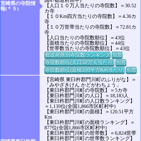
国47都道府県中)
宮崎県の寺院情
【人口１０万人当たりの寺院数】＝30.52
報(＊５)
カ寺
【１０Km四方当たりの寺院数】＝4.36カ
寺
【１０万世帯当たりの寺院数】＝72.81カ
寺
【人口当たりの寺院数順位】＝43位
【面積当たりの寺院数順位】＝44位
【世帯数当たりの寺院数順位】＝43位
都道府県別寺院数ランキング
別窓
寺院数順位(人口10万人当たり)
別窓
寺院数順位(面積100平方Km当たり)
別窓
【宮崎県 東臼杵郡門川町のふりがな】＝
「みやざきけん かどがわちょう」
【東臼杵郡門川町の寺院数】＝5カ寺
【東臼杵郡門川町の人口】＝18,183人
【東臼杵郡門川町の人口数ランキング】
＝1,139位(全国1,866市区町村中)
【東臼杵郡門川町の面積】＝120.51平方
Km
【東臼杵郡門川町の面積ランキング】＝
877位(全国1,866市区町村中)
【東臼杵郡門川町の世帯数】＝6,824世帯
【東臼杵郡門川町の世帯数ランキング】