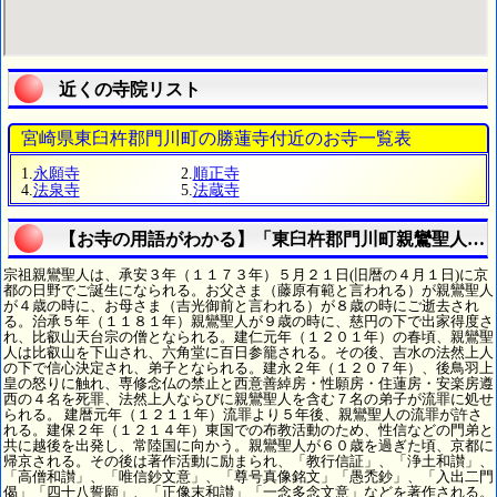
近くの寺院リスト
宮崎県東臼杵郡門川町の勝蓮寺付近のお寺一覧表
1.
永願寺
2.
順正寺
4.
法泉寺
5.
法蔵寺
【お寺の用語がわかる】「東臼杵郡門川町親鸞聖人と
宗祖親鸞聖人は、承安３年（１１７３年）５月２１日(旧暦の４月１日)に京
都の日野でご誕生になられる。お父さま（藤原有範と言われる）が親鸞聖人
が４歳の時に、お母さま（吉光御前と言われる）が８歳の時にご逝去され
る。治承５年（１１８１年）親鸞聖人が９歳の時に、慈円の下で出家得度さ
れ、比叡山天台宗の僧となられる。建仁元年（１２０１年）の春頃、親鸞聖
人は比叡山を下山され、六角堂に百日参籠される。その後、吉水の法然上人
の下で信心決定され、弟子となられる。建永２年（１２０７年）、後鳥羽上
皇の怒りに触れ、専修念仏の禁止と西意善綽房・性願房・住蓮房・安楽房遵
西の４名を死罪、法然上人ならびに親鸞聖人を含む７名の弟子が流罪に処せ
られる。 建暦元年（１２１１年）流罪より５年後、親鸞聖人の流罪が許さ
れる。建保２年（１２１４年）東国での布教活動のため、性信などの門弟と
共に越後を出発し、常陸国に向かう。親鸞聖人が６０歳を過ぎた頃、京都に
帰京される。その後は著作活動に励まられ、「教行信証」、「浄土和讃」、
「高僧和讃」、「唯信鈔文意」、「尊号真像銘文」「愚禿鈔」、「入出二門
偈」「四十八誓願」、「正像末和讃」「一念多念文意」などを著作される。