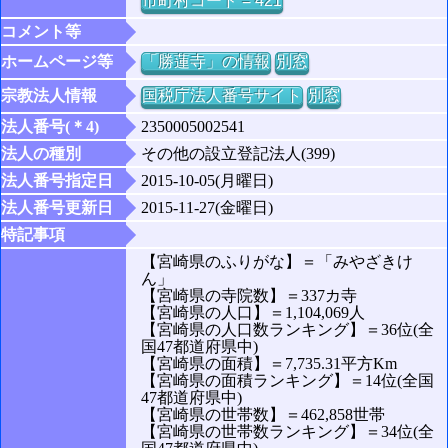
市町村コード = 421
コメント等
ホームページ等
「勝蓮寺」の情報
別窓
宗教法人情報
国税庁法人番号サイト
別窓
法人番号(＊4)
2350005002541
法人の種別
その他の設立登記法人(399)
法人番号指定日
2015-10-05(月曜日)
法人番号更新日
2015-11-27(金曜日)
特記事項
【宮崎県のふりがな】＝「みやざきけ
ん」
【宮崎県の寺院数】＝337カ寺
【宮崎県の人口】＝1,104,069人
【宮崎県の人口数ランキング】＝36位(全
国47都道府県中)
【宮崎県の面積】＝7,735.31平方Km
【宮崎県の面積ランキング】＝14位(全国
47都道府県中)
【宮崎県の世帯数】＝462,858世帯
【宮崎県の世帯数ランキング】＝34位(全