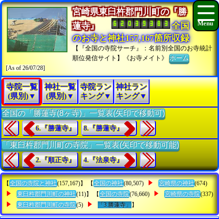
宮崎県東臼杵郡門川町の『勝
蓮寺』
全国
のお寺と神社157,167箇所収録
【『全国の寺院サーチ』：名前別全国のお寺統計
順位発信サイト】《お寺メイト》
ホーム
[As of 26/07/28]
寺院一覧
神社一覧
寺院ラン
神社ラン
(県別)▼
(県別)▼
キング▼
キング▼
全国の「勝蓮寺(8ヶ寺)」一覧表(矢印で移動可)
6.『勝蓮寺』
8.『勝蓮寺』
「東臼杵郡門川町の寺院」一覧表(矢印で移動可能)
2.『順正寺』
4.『法泉寺』
【
全国の寺院と神社
(157,167)】 【
全国の神社
(80,507)
宮崎県の神社
(674)
東臼杵郡門川町の神社
(11)】 【
全国の寺院
(76,660)
宮崎県の寺院
(337)
東臼杵郡門川町の寺院
(5)
「3.勝蓮寺」
】