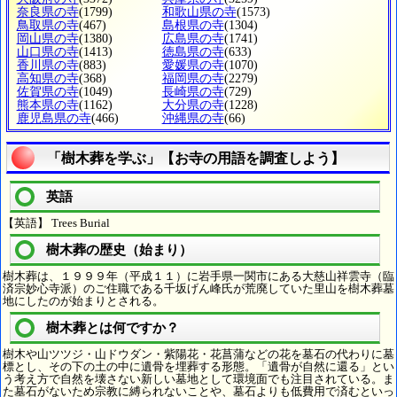
奈良県の寺
(1799)
和歌山県の寺
(1573)
鳥取県の寺
(467)
島根県の寺
(1304)
岡山県の寺
(1380)
広島県の寺
(1741)
山口県の寺
(1413)
徳島県の寺
(633)
香川県の寺
(883)
愛媛県の寺
(1070)
高知県の寺
(368)
福岡県の寺
(2279)
佐賀県の寺
(1049)
長崎県の寺
(729)
熊本県の寺
(1162)
大分県の寺
(1228)
鹿児島県の寺
(466)
沖縄県の寺
(66)
「樹木葬を学ぶ」【お寺の用語を調査しよう】
英語
【英語】 Trees Burial
樹木葬の歴史（始まり）
樹木葬は、１９９９年（平成１１）に岩手県一関市にある大慈山祥雲寺（臨
済宗妙心寺派）のご住職である千坂げん峰氏が荒廃していた里山を樹木葬墓
地にしたのが始まりとされる。
樹木葬とは何ですか？
樹木や山ツツジ・山ドウダン・紫陽花・花菖蒲などの花を墓石の代わりに墓
標とし、その下の土の中に遺骨を埋葬する形態。「遺骨が自然に還る」とい
う考え方で自然を壊さない新しい墓地として環境面でも注目されている。ま
た墓石がないため宗教に縛られないことや、墓石よりも低費用で済むといっ