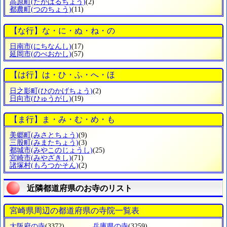
高原町
(たかはるちょう)
(2)
都農町
(つのちょう)
(11)
【な行】な・に・ぬ・ね・の
日南市
(にちなんし)
(17)
延岡市
(のべおかし)
(57)
【は行】は・ひ・ふ・へ・ほ
日之影町
(ひのかげちょう)
(2)
日向市
(ひゅうがし)
(19)
【ま行】ま・み・む・め・も
美郷町
(みさとちょう)
(9)
三股町
(みまたちょう)
(3)
都城市
(みやこのじょうし)
(25)
宮崎市
(みやざきし)
(71)
諸塚村
(もろつかそん)
(2)
近隣都道府県のお寺のリスト
宮崎県周辺の都道府県の寺院一覧表
大阪府の寺
(3372)
兵庫県の寺
(3259)