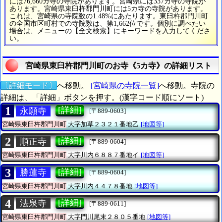
には76,660カ寺の寺院があります。宮崎県には337カ寺の寺院が
あります。宮崎県東臼杵郡門川町には5カ寺の寺院があります。
これは、宮崎県の寺院数の1.48%にあたります。東臼杵郡門川町
の全国市区町村での寺院数は、第1,662位です。個別に調べたい
場合は、メニューの【全文検索】にキーワードを入力してくださ
い。
宮崎県東臼杵郡門川町のお寺《5カ寺》の詳細リスト
〔詳細モード〕
へ移動。
[宮崎県の寺院一覧]
へ移動。寺院の
詳細は、「詳細」ボタンを押す。(漢字コード順にソート)
1
[詳細]
永願寺
[〒889-0603]
宮崎県東臼杵郡門川町
大字加草２３２１番地乙
[地図等]
2
[詳細]
順正寺
[〒889-0604]
宮崎県東臼杵郡門川町
大字川内６８８７番地イ
[地図等]
3
[詳細]
勝蓮寺
[〒889-0604]
宮崎県東臼杵郡門川町
大字川内４４７８番地
[地図等]
4
[詳細]
法泉寺
[〒889-0611]
宮崎県東臼杵郡門川町
大字門川尾末２８０５番地
[地図等]