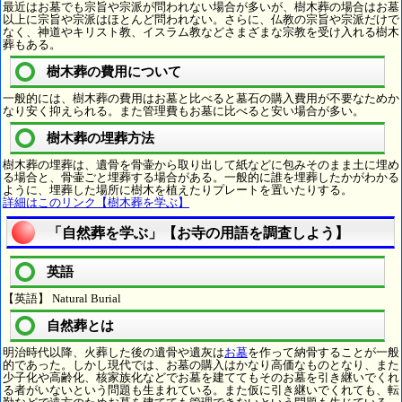
最近はお墓でも宗旨や宗派が問われない場合が多いが、樹木葬の場合はお墓
以上に宗旨や宗派はほとんど問われない。さらに、仏教の宗旨や宗派だけで
なく、神道やキリスト教、イスラム教などさまざまな宗教を受け入れる樹木
葬もある。
樹木葬の費用について
一般的には、樹木葬の費用はお墓と比べると墓石の購入費用が不要なためか
なり安く抑えられる。また管理費もお墓に比べると安い場合が多い。
樹木葬の埋葬方法
樹木葬の埋葬は、遺骨を骨壷から取り出して紙などに包みそのまま土に埋め
る場合と、骨壷ごと埋葬する場合がある。一般的に誰を埋葬したかがわかる
ように、埋葬した場所に樹木を植えたりプレートを置いたりする。
詳細はこのリンク【樹木葬を学ぶ】
「自然葬を学ぶ」【お寺の用語を調査しよう】
英語
【英語】 Natural Burial
自然葬とは
明治時代以降、火葬した後の遺骨や遺灰は
お墓
を作って納骨することが一般
的であった。しかし現代では、お墓の購入はかなり高価なものとなり、また
少子化や高齢化、核家族化などでお墓を建ててもそのお墓を引き継いでくれ
る者がいないという問題も生まれている。また仮に引き継いでくれても、転