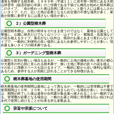
遺骨を埋葬する樹木葬。１９９９年（平成１１）に岩手県一関市にある大慈
山祥雲寺（臨済宗妙心寺派）のご住職である千坂げん峰氏が始めた樹木葬は
このタイプ。「命が終わった後は自然に還りたい」と願う人には最もふさわ
しいタイプ。ただ、広い土地が必要となるため交通の不便な場所が多く、家
族が頻繁に参拝するには適さない場合が多い。
２）公園型樹木葬
公園型樹木葬は、自然の樹木をそのまま使うのではなく、墓地を公園として
整備し、公園に樹木だけでなく山ツツジ・山ドウダン・紫陽花・花菖蒲など
の花を植えるタイプ。墓石がない以外は、既存のお墓とあまり変わらないタ
イプで、一般的に利便性の良い場所にあるため参拝しやすいことが多い。現
在最も多いタイプの樹木葬である。
３）ガーデニング型樹木葬
公園型と区別が難しい場合もあるが、一般的に土地の価格が高い東京の都心
や大都市の中心部に見られる樹木葬で、狭い土地に季節の折々の花を植え、
その近くに埋葬スペースを設けるタイプ。一般的に駅から近い便利な場所に
あるため、参拝する人が気軽に訪れることができる特徴がある。
樹木葬墓地の使用期間
樹木葬墓地の使用期間は墓地によって異なるが、一般的には管理費は不要で
使用期間は１０年、２０年、３０年と決まられている場合が多い。その場合
は、期間が終了した後は遺骨が合同墓や集合墓へ移されることが一般的であ
る。管理費が必要となる場合は、一般のお墓と同様に管理費を払い続ければ
永代で使用し続けることが出来る所も多数ある。
宗旨や宗派について