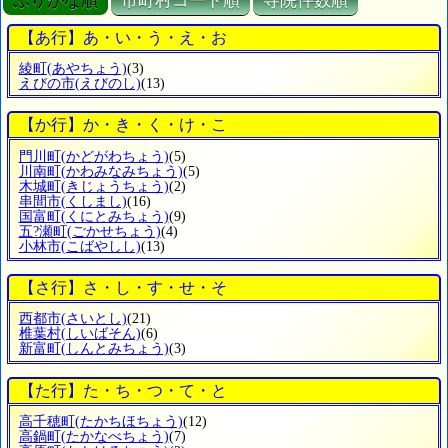
ぶりがな順
市町村コード順
寺院件数順
【あ行】あ・い・う・え・お
綾町
(あやちょう)
(3)
えびの市
(えびのし)
(13)
【か行】か・き・く・け・こ
門川町
(かどがわちょう)
(5)
川南町
(かわみなみちょう)
(5)
木城町
(きじょうちょう)
(2)
串間市
(くしまし)
(16)
国富町
(くにとみちょう)
(9)
五?瀬町
(ごかせちょう)
(4)
小林市
(こばやしし)
(13)
【さ行】さ・し・す・せ・そ
西都市
(さいとし)
(21)
椎葉村
(しいばそん)
(6)
新富町
(しんとみちょう)
(3)
【た行】た・ち・つ・て・と
高千穂町
(たかちほちょう)
(12)
高鍋町
(たかなべちょう)
(7)