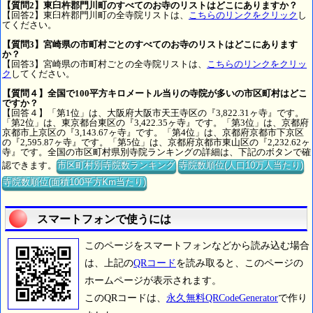
【質問2】東臼杵郡門川町のすべてのお寺のリストはどこにありますか？
【回答2】東臼杵郡門川町の全寺院リストは、
こちらのリンクをクリック
し
てください。
【質問3】宮崎県の市町村ごとのすべてのお寺のリストはどこにあります
か？
【回答3】宮崎県の市町村ごとの全寺院リストは、
こちらのリンクをクリッ
ク
してください。
【質問４】全国で100平方キロメートル当りの寺院が多いの市区町村はどこ
ですか？
【回答４】「第1位」は、大阪府大阪市天王寺区の『3,822.31ヶ寺』です。
「第2位」は、東京都台東区の『3,422.35ヶ寺』です。「第3位」は、京都府
京都市上京区の『3,143.67ヶ寺』です。「第4位」は、京都府京都市下京区
の『2,595.87ヶ寺』です。「第5位」は、京都府京都市東山区の『2,232.62ヶ
寺』です。全国の市区町村県別寺院ランキングの詳細は、下記のボタンで確
認できます。
市区町村別寺院数ランキング
寺院数順位(人口10万人当たり)
寺院数順位(面積100平方Km当たり)
スマートフォンで使うには
このページをスマートフォンなどから読み込む場合
は、上記の
QRコード
を読み取ると、このページの
ホームページが表示されます。
このQRコードは、
永久無料QRCodeGenerator
で作り