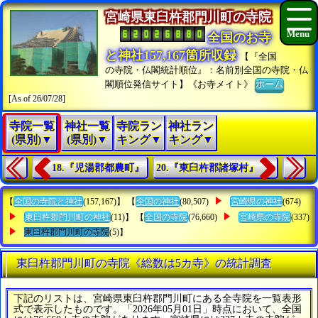
宮崎県東臼杵郡門川町の寺院
全国のお寺
と神社157,167箇所収録
【『全国
の寺院・仏閣統計順位』：名前別全国の寺院・仏
閣順位発信サイト】《お寺メイト》
ホーム
[As of 26/07/28]
寺院一覧
神社一覧
寺院ラン
神社ラン
(県別)▼
(県別)▼
キング▼
キング▼
18.『児湯郡都農町』
20.『東臼杵郡諸塚村』
【
全国の寺院と神社
(157,167)】 【
全国の神社
(80,507)
宮崎県の神社
(674)
東臼杵郡門川町の神社
(11)】 【
全国の寺院
(76,660)
宮崎県の寺院
(337)
東臼杵郡門川町の寺院
(5)】
東臼杵郡門川町の寺院《総数は5カ寺》の統計調査
下記のリストは、宮崎県東臼杵郡門川町にある全寺院を一覧表形
式で表示したものです。「2026年05月01日」時点において、全国