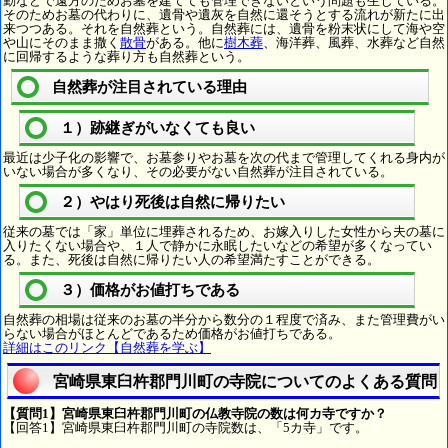
勤などで遠方のためお墓を建てても管理できないという問題も生じている。
そのためお墓の代わりに、遺骨や遺灰を自然に還そうとする流れが新たに出
来つつある。それを自然葬という。自然葬には、遺骨を粉末状にして海や空
や山にそのまま撒く
散骨
がある。他に
樹木葬
、海洋葬、風葬、水葬など自然
に回帰するような葬り方も自然葬という。
自然葬が注目されている理由
１）跡継ぎがいなくても良い
最近は少子化の影響で、お墓参りやお墓を次の代まで管理してくれる身内が
いない場合が多くなり、その必要がない自然葬が注目されている。
２）やはり死後は自然に帰りたい
従来の墓では「家」単位に埋葬されるため、お嫁入りした女性から夫の墓に
入りたくない場合や、１人で静かに永眠したいなどの希望が多くなってい
る。また、死後は自然に帰りたい人の希望満たすことができる。
３）価格がお値打ちである
自然葬の相場は従来のお墓の半分から数分の１程度で済み、また管理費がい
らない場合がほとんどであるため価格がお値打ちである。
詳細はこのリンク【自然葬を学ぶ】
宮崎県東臼杵郡門川町の寺院についてのよくある質問
【質問1】宮崎県東臼杵郡門川町の仏教寺院の数は何カ寺ですか？
【回答1】宮崎県東臼杵郡門川町の寺院数は、「5カ寺」です。