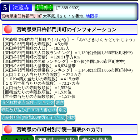
5
[詳細]
法蔵寺
[〒889-0602]
宮崎県東臼杵郡門川町
大字庵川２６７９番地
[地図等]
宮崎県東臼杵郡門川町のインフォメーション
【宮崎県 東臼杵郡門川町のふりがな】＝「みやざきけん かどがわちょう」
【東臼杵郡門川町の寺院数】＝5カ寺
【東臼杵郡門川町の人口】＝18,183人
【東臼杵郡門川町の人口数ランキング】＝1,139位(全国1,866市区町村中)
【東臼杵郡門川町の面積】＝120.51平方Km
【東臼杵郡門川町の面積ランキング】＝877位(全国1,866市区町村中)
【東臼杵郡門川町の世帯数】＝6,824世帯
【東臼杵郡門川町の世帯数ランキング】＝1,145位(全国1,866市区町村中)
【人口１０万人当たりの寺院数】＝27.5カ寺
【１０Km四方当たりの寺院数】＝4.15カ寺
【１０万世帯当たりの寺院数】＝73.27カ寺
【人口当たりの寺院数順位】＝1,552位
【面積当たりの寺院数順位】＝1,536位
【世帯数当たりの寺院数順位】＝1,517位
市区町村別寺院数ランキング
別窓
寺院数順位(人口10万人当たり)
別窓
寺院数順位(面積100平方Km当たり)
別窓
宮崎県の市町村別寺院一覧表(337カ寺)