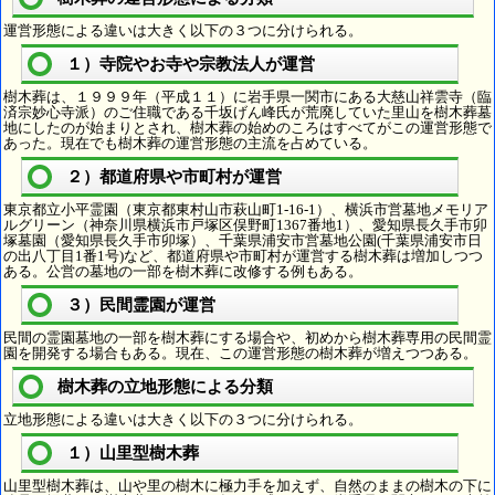
運営形態による違いは大きく以下の３つに分けられる。
１）寺院やお寺や宗教法人が運営
樹木葬は、１９９９年（平成１１）に岩手県一関市にある大慈山祥雲寺（臨
済宗妙心寺派）のご住職である千坂げん峰氏が荒廃していた里山を樹木葬墓
地にしたのが始まりとされ、樹木葬の始めのころはすべてがこの運営形態で
あった。現在でも樹木葬の運営形態の主流を占めている。
２）都道府県や市町村が運営
東京都立小平霊園（東京都東村山市萩山町1-16-1）、横浜市営墓地メモリア
ルグリーン（神奈川県横浜市戸塚区俣野町1367番地1）、愛知県長久手市卯
塚墓園（愛知県長久手市卯塚）、千葉県浦安市営墓地公園(千葉県浦安市日
の出八丁目1番1号)など、都道府県や市町村が運営する樹木葬は増加しつつ
ある。公営の墓地の一部を樹木葬に改修する例もある。
３）民間霊園が運営
民間の霊園墓地の一部を樹木葬にする場合や、初めから樹木葬専用の民間霊
園を開発する場合もある。現在、この運営形態の樹木葬が増えつつある。
樹木葬の立地形態による分類
立地形態による違いは大きく以下の３つに分けられる。
１）山里型樹木葬
山里型樹木葬は、山や里の樹木に極力手を加えず、自然のままの樹木の下に