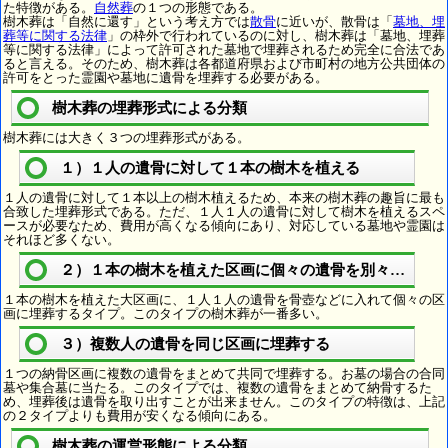
た特徴がある。
自然葬
の１つの形態である。
樹木葬は「自然に還す」という考え方では
散骨
に近いが、散骨は「
墓地、埋
葬等に関する法律
」の枠外で行われているのに対し、樹木葬は「墓地、埋葬
等に関する法律」によって許可された墓地で埋葬されるため完全に合法であ
ると言える。そのため、樹木葬は各都道府県および市町村の地方公共団体の
許可をとった霊園や墓地に遺骨を埋葬する必要がある。
樹木葬の埋葬形式による分類
樹木葬には大きく３つの埋葬形式がある。
１）１人の遺骨に対して１本の樹木を植える
１人の遺骨に対して１本以上の樹木植えるため、本来の樹木葬の趣旨に最も
合致した埋葬形式である。ただ、１人１人の遺骨に対して樹木を植えるスペ
ースが必要なため、費用が高くなる傾向にあり、対応している墓地や霊園は
それほど多くない。
２）１本の樹木を植えた区画に個々の遺骨を別々に埋葬
１本の樹木を植えた大区画に、１人１人の遺骨を骨壺などに入れて個々の区
画に埋葬するタイプ。このタイプの樹木葬が一番多い。
３）複数人の遺骨を同じ区画に埋葬する
１つの納骨区画に複数の遺骨をまとめて共同で埋葬する。お墓の場合の合同
墓や集合墓に当たる。このタイプでは、複数の遺骨をまとめて納骨するた
め、埋葬後は遺骨を取り出すことが出来ません。このタイプの特徴は、上記
の２タイプよりも費用が安くなる傾向にある。
樹木葬の運営形態による分類