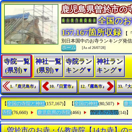
鹿児島県曽於市
全国のお
157,167箇所収録
【
別日本国中のお寺ランキング発
ホーム
[As of 26/07/28]
寺院一覧
神社一覧
寺院ラン
神社ラン
(県別)▼
(県別)▼
キング▼
キング▼
1.『鹿児島市』
10.『日置市』
12.『霧島市』
33.
【
全国の寺院と神社
(157,167)】 【
全国の神社
(80,507)
鹿
寺院
(76,660)
鹿児島県の寺院
(466)
曽於市の寺院
(14)】
曽於市のお寺・仏教寺院【14カ寺】の