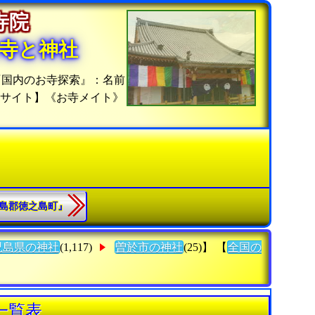
の寺院
寺と神社
『国内のお寺探索』：名前
信サイト】《お寺メイト》
『大島郡徳之島町』
児島県の神社
(1,117)
曽於市の神社
(25)】 【
全国の
一覧表