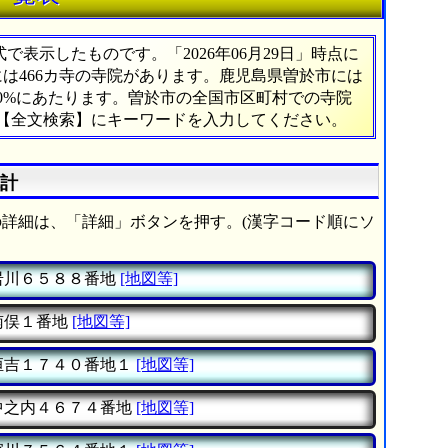
表示したものです。「2026年06月29日」時点に
には466カ寺の寺院があります。鹿児島県曽於市には
00%にあたります。曽於市の全国市区町村での寺院
の【全文検索】にキーワードを入力してください。
統計
詳細は、「詳細」ボタンを押す。(漢字コード順にソ
岩川６５８８番地
[地図等]
南俣１番地
[地図等]
恒吉１７４０番地１
[地図等]
中之内４６７４番地
[地図等]