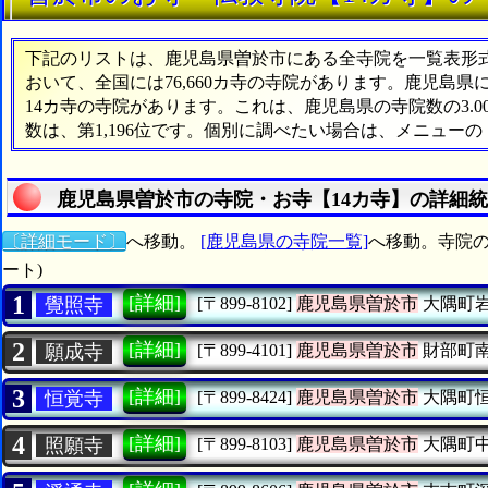
下記のリストは、鹿児島県曽於市にある全寺院を一覧表形式で
おいて、全国には76,660カ寺の寺院があります。鹿児島県
14カ寺の寺院があります。これは、鹿児島県の寺院数の3.
数は、第1,196位です。個別に調べたい場合は、メニュー
鹿児島県曽於市の寺院・お寺【14カ寺】の詳細
〔詳細モード〕
へ移動。
[鹿児島県の寺院一覧]
へ移動。寺院の
ート)
1
[詳細]
覺照寺
[〒899-8102]
鹿児島県曽於市
大隅町
2
[詳細]
願成寺
[〒899-4101]
鹿児島県曽於市
財部町
3
[詳細]
恒覚寺
[〒899-8424]
鹿児島県曽於市
大隅町
4
[詳細]
照願寺
[〒899-8103]
鹿児島県曽於市
大隅町