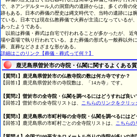
で、ネアンデルタール人の洞窟内の遺跡からは、多くの骨の
跡もある。日本の葬儀の歴史は縄文時代で、当時の遺跡には
ている。日本では現在仏教葬儀で火葬が主流になっているが
あったようである。
以前は葬儀・葬式は自宅で行われることが多かったが、 近
場や斎場で執り行われている。また葬儀の形式も一般葬以外
葬、直葬などさまざまな形がある。
詳細はこのリンク【葬儀・葬式って何？】
鹿児島県曽於市の寺院・仏閣に関するよくある質
【質問1】鹿児島県曽於市の仏教寺院の数は何カ寺ですか？
【回答1】鹿児島県曽於市の寺院数は、「14カ寺」です。
【質問2】曽於市の全寺院・仏閣を調べるにはどうすれば良い
【回答2】曽於市の全寺院リストは、
こちらのリンクをクリッ
【質問3】鹿児島県の市町村毎の全寺院・仏閣を調べるにはど
【回答3】鹿児島県の市町村ごとの全寺院リストは、
こちらの
【質問４】全国で100平方キロメートル当りの寺院が多いの