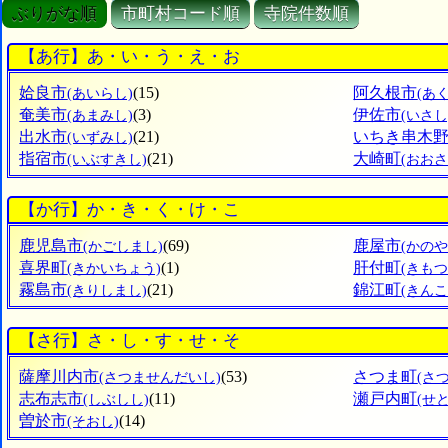
ぶりがな順
市町村コード順
寺院件数順
【あ行】あ・い・う・え・お
姶良市
(15)
阿久根市
(あいらし)
(あ
奄美市
(3)
伊佐市
(あまみし)
(いさし
出水市
(21)
いちき串木
(いずみし)
指宿市
(21)
大崎町
(いぶすきし)
(おお
【か行】か・き・く・け・こ
鹿児島市
(69)
鹿屋市
(かごしまし)
(かのや
喜界町
(1)
肝付町
(きかいちょう)
(きも
霧島市
(21)
錦江町
(きりしまし)
(きん
【さ行】さ・し・す・せ・そ
薩摩川内市
(53)
さつま町
(さつませんだいし)
(さ
志布志市
(11)
瀬戸内町
(しぶしし)
(せ
曽於市
(14)
(そおし)