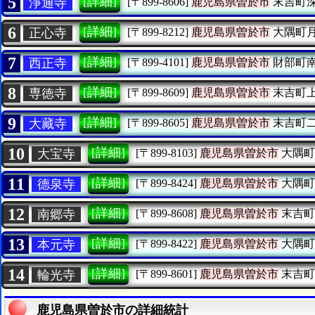
5
[詳細]
淨通寺
[〒899-8606]
鹿児島県曽於市
末吉町
6
[詳細]
正心寺
[〒899-8212]
鹿児島県曽於市
大隅町
7
[詳細]
西正寺
[〒899-4101]
鹿児島県曽於市
財部町
8
[詳細]
専徳寺
[〒899-8609]
鹿児島県曽於市
末吉町
9
[詳細]
大藏寺
[〒899-8605]
鹿児島県曽於市
末吉町
10
[詳細]
大宝寺
[〒899-8103]
鹿児島県曽於市
大隅町
11
[詳細]
德泉寺
[〒899-8424]
鹿児島県曽於市
大隅町
12
[詳細]
南郷寺
[〒899-8608]
鹿児島県曽於市
末吉町
13
[詳細]
本元寺
[〒899-8422]
鹿児島県曽於市
大隅町
14
[詳細]
輪光寺
[〒899-8601]
鹿児島県曽於市
末吉町
鹿児島県曽於市の詳細統計