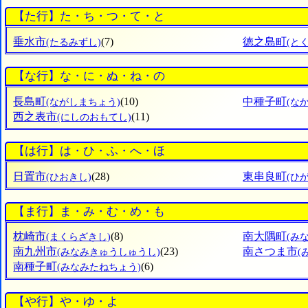
【た行】た・ち・つ・て・と
垂水市
(7)
徳之島町
(たるみずし)
(と
【な行】な・に・ぬ・ね・の
長島町
(10)
中種子町
(ながしまちょう)
(な
西之表市
(11)
(にしのおもてし)
【は行】は・ひ・ふ・へ・ほ
日置市
(28)
東串良町
(ひおきし)
(ひ
【ま行】ま・み・む・め・も
枕崎市
(8)
南大隅町
(まくらざきし)
(み
南九州市
(23)
南さつま市
(みなみきゅうしゅうし)
(
南種子町
(6)
(みなみたねちょう)
【や行】や・ゆ・よ