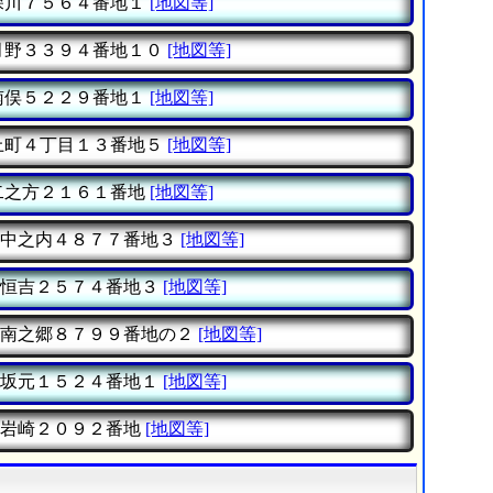
深川７５６４番地１
[地図等]
月野３３９４番地１０
[地図等]
南俣５２２９番地１
[地図等]
上町４丁目１３番地５
[地図等]
二之方２１６１番地
[地図等]
中之内４８７７番地３
[地図等]
恒吉２５７４番地３
[地図等]
南之郷８７９９番地の２
[地図等]
坂元１５２４番地１
[地図等]
岩崎２０９２番地
[地図等]