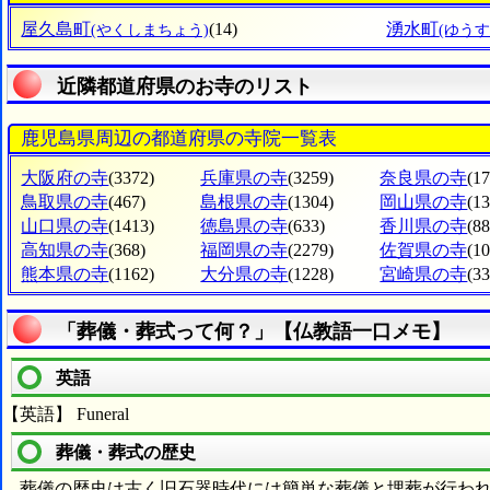
屋久島町
(14)
湧水町
(やくしまちょう)
(ゆう
近隣都道府県のお寺のリスト
鹿児島県周辺の都道府県の寺院一覧表
大阪府の寺
(3372)
兵庫県の寺
(3259)
奈良県の寺
(1
鳥取県の寺
(467)
島根県の寺
(1304)
岡山県の寺
(1
山口県の寺
(1413)
徳島県の寺
(633)
香川県の寺
(88
高知県の寺
(368)
福岡県の寺
(2279)
佐賀県の寺
(1
熊本県の寺
(1162)
大分県の寺
(1228)
宮崎県の寺
(33
「葬儀・葬式って何？」【仏教語一口メモ】
英語
【英語】 Funeral
葬儀・葬式の歴史
葬儀の歴史は古く旧石器時代には簡単な葬儀と埋葬が行われ