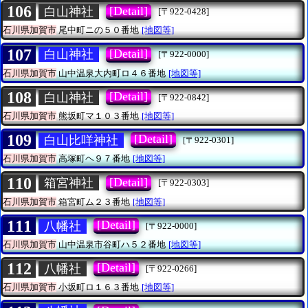
106
[Detail]
白山神社
[〒922-0428]
石川県加賀市
尾中町ニの５０番地
[地図等]
107
[Detail]
白山神社
[〒922-0000]
石川県加賀市
山中温泉大内町ロ４６番地
[地図等]
108
[Detail]
白山神社
[〒922-0842]
石川県加賀市
熊坂町マ１０３番地
[地図等]
109
[Detail]
白山比咩神社
[〒922-0301]
石川県加賀市
高塚町ヘ９７番地
[地図等]
110
[Detail]
箱宮神社
[〒922-0303]
石川県加賀市
箱宮町ム２３番地
[地図等]
111
[Detail]
八幡社
[〒922-0000]
石川県加賀市
山中温泉市谷町ハ５２番地
[地図等]
112
[Detail]
八幡社
[〒922-0266]
石川県加賀市
小坂町ロ１６３番地
[地図等]