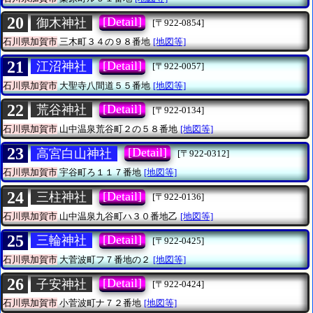
20
[Detail]
御木神社
[〒922-0854]
石川県加賀市
三木町３４の９８番地
[地図等]
21
[Detail]
江沼神社
[〒922-0057]
石川県加賀市
大聖寺八間道５５番地
[地図等]
22
[Detail]
荒谷神社
[〒922-0134]
石川県加賀市
山中温泉荒谷町２の５８番地
[地図等]
23
[Detail]
高宮白山神社
[〒922-0312]
石川県加賀市
宇谷町ろ１１７番地
[地図等]
24
[Detail]
三柱神社
[〒922-0136]
石川県加賀市
山中温泉九谷町ハ３０番地乙
[地図等]
25
[Detail]
三輪神社
[〒922-0425]
石川県加賀市
大菅波町フ７番地の２
[地図等]
26
[Detail]
子安神社
[〒922-0424]
石川県加賀市
小菅波町ナ７２番地
[地図等]