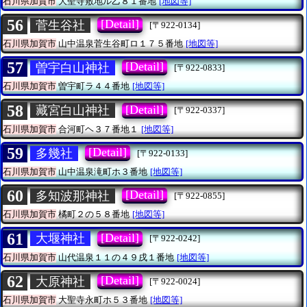
石川県加賀市
大聖寺敷地ル乙８１番地
[地図等]
56
[Detail]
菅生谷社
[〒922-0134]
石川県加賀市
山中温泉菅生谷町ロ１７５番地
[地図等]
57
[Detail]
曽宇白山神社
[〒922-0833]
石川県加賀市
曽宇町ラ４４番地
[地図等]
58
[Detail]
藏宮白山神社
[〒922-0337]
石川県加賀市
合河町ヘ３７番地１
[地図等]
59
[Detail]
多幾社
[〒922-0133]
石川県加賀市
山中温泉滝町ホ３番地
[地図等]
60
[Detail]
多知波那神社
[〒922-0855]
石川県加賀市
橘町２の５８番地
[地図等]
61
[Detail]
大堰神社
[〒922-0242]
石川県加賀市
山代温泉１１の４９戌１番地
[地図等]
62
[Detail]
大原神社
[〒922-0024]
石川県加賀市
大聖寺永町ホ５３番地
[地図等]