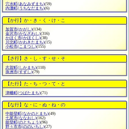
穴水町
(あなみずまち)
(59)
内灘町
(うちなだまち)
(6)
【か行】か・き・く・け・こ
加賀市
(かがし)
(134)
金沢市
(かなざわし)
(316)
かほく市
(かほくし)
(38)
川北町
(かわきたまち)
(15)
小松市
(こまつし)
(155)
【さ行】さ・し・す・せ・そ
志賀町
(しかまち)
(110)
珠洲市
(すずし)
(79)
【た行】た・ち・つ・て・と
津幡町
(つばたまち)
(71)
【な行】な・に・ぬ・ね・の
中能登町
(なかのとまち)
(49)
七尾市
(ななおし)
(162)
能登町
(のとちょう)
(96)
野々市市
(ののいちし)
(27)