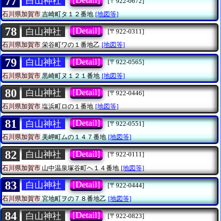
77
白山神社
[〒922-0672]
石川県加賀市
吉崎町タ１２番地
[地図等]
78
[Detail]
白山神社
[〒922-0311]
石川県加賀市
栄谷町ワの１番地乙
[地図等]
79
[Detail]
白山神社
[〒922-0565]
石川県加賀市
黒崎町ヌ１２１番地
[地図等]
80
[Detail]
白山神社
[〒922-0446]
石川県加賀市
塩浜町ロの１番地
[地図等]
81
[Detail]
白山神社
[〒922-0551]
石川県加賀市
美岬町ムの１４７番地
[地図等]
82
[Detail]
白山神社
[〒922-0111]
石川県加賀市
山中温泉塚谷町ヘ１４番地
[地図等]
83
[Detail]
白山神社
[〒922-0444]
石川県加賀市
宮地町ヲの７８番地乙
[地図等]
84
[Detail]
白山神社
[〒922-0823]