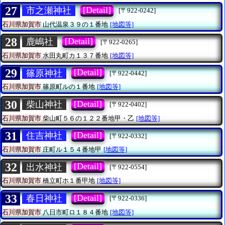
27
[Detail]
市之瀬神社
[〒922-0242]
石川県加賀市
山代温泉３９の１番地
[地図等]
28
[Detail]
鹿嶋社
[〒922-0265]
石川県加賀市
水田丸町カ１３７番地
[地図等]
29
[Detail]
篠原神社
[〒922-0442]
石川県加賀市
篠原町ルの１番地
[地図等]
30
[Detail]
柴山神社
[〒922-0402]
石川県加賀市
柴山町５６の１２２番地甲・乙
[地図等]
31
[Detail]
住吉神社
[〒922-0332]
石川県加賀市
庄町ル１５４番地甲
[地図等]
32
[Detail]
出水神社
[〒922-0554]
石川県加賀市
橋立町ホ１番甲地
[地図等]
33
[Detail]
春日神社
[〒922-0336]
石川県加賀市
八日市町ロ１８４番地
[地図等]