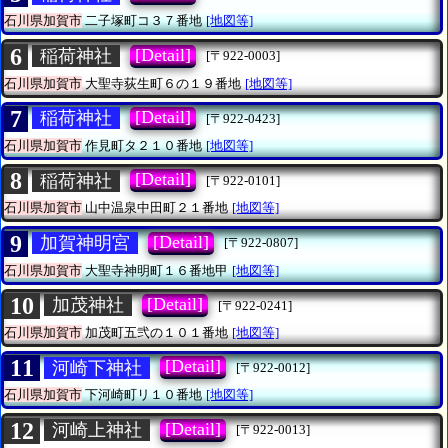
石川県加賀市
二子塚町コ３７番地
[地図等]
6
[Detail]
稲荷神社
[〒922-0003]
石川県加賀市
大聖寺荻生町６の１９番地
[地図等]
7
[Detail]
稲荷神社
[〒922-0423]
石川県加賀市
作見町タ２１０番地
[地図等]
8
[Detail]
稲荷神社
[〒922-0101]
石川県加賀市
山中温泉中田町２１番地
[地図等]
9
[Detail]
加賀神明宮
[〒922-0807]
石川県加賀市
大聖寺神明町１６番地甲
[地図等]
10
[Detail]
加茂神社
[〒922-0241]
石川県加賀市
加茂町五弐の１０１番地
[地図等]
11
[Detail]
河崎下神社
[〒922-0012]
石川県加賀市
下河崎町リ１０番地
[地図等]
12
[Detail]
河崎上神社
[〒922-0013]