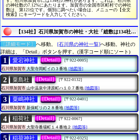
す。石川県加賀市には134社の神社があります。これは、石川県
の神社数の7.12%にあたります。加賀市の全国市区町村での神社
数は、第121位です。個別に調べたい場合は、メニューの【全文
検索】にキーワードを入力してください。
【134社】石川県加賀市の神社・大社「総数は134社」
〔詳細モード〕
へ移動。
[石川県の神社一覧]
へ移動。神社の
詳細は、「Detail」ボタンを押す。(漢字コード順にソート)
1
[Detail]
愛宕神社
[〒922-0005]
石川県加賀市
大聖寺岡町イの３番地
[地図等]
2
[Detail]
粟島社
[〒922-0132]
石川県加賀市
山中温泉中津原町ハ１０７番地
[地図等]
3
[Detail]
粟嶋神社
[〒922-0401]
石川県加賀市
新保町リの２８番地
[地図等]
4
[Detail]
稲荷社
[〒922-0067]
石川県加賀市
大聖寺番場町１４番地２
[地図等]
5
[Detail]
稲荷神社
[〒922-0325]