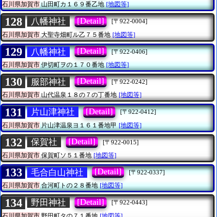
石川県加賀市
山田町カ１６９番乙地
[地図等]
128
[Detail]
八幡神社
[〒922-0004]
石川県加賀市
大聖寺畑町ル乙７５番地
[地図等]
129
[Detail]
八幡神社
[〒922-0406]
石川県加賀市
伊切町ヲの１７０番地
[地図等]
130
[Detail]
服部神社
[〒922-0242]
石川県加賀市
山代温泉１８の７の丁番地
[地図等]
131
[Detail]
片山津神社
[〒922-0412]
石川県加賀市
片山津温泉ヨ１６１番地甲
[地図等]
132
[Detail]
保賀社
[〒922-0015]
石川県加賀市
保賀町ソ５１番地
[地図等]
133
[Detail]
毛合白山神社
[〒922-0337]
石川県加賀市
合河町トの２８番地
[地図等]
134
[Detail]
野田神社
[〒922-0443]
石川県加賀市
野田町タの７１番地
[地図等]