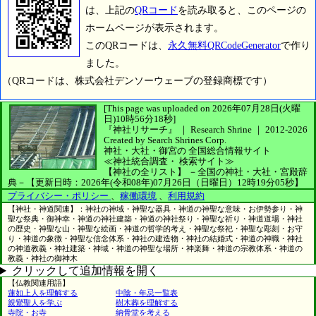
は、上記の
QRコード
を読み取ると、このページの
ホームページが表示されます。
このQRコードは、
永久無料QRCodeGenerator
で作り
ました。
（QRコードは、株式会社デンソーウェーブの登録商標です）
[This page was uploaded on 2026年07月28日(火曜
日)10時56分18秒]
『神社リサーチ』 ｜ Research Shrine
｜
2012-2026
Created by
Search Shrines Corp.
神社・大社・御宮の
全国総合情報サイト
≪神社統合調査・
検索サイト≫
【神社の全リスト】
－全国の神社・大社・宮殿辞
典－
【更新日時：2026年(令和08年)07月26日（日曜日）12時19分05秒】
プライバシー・ポリシー
、
稼働環境
、
利用規約
【神社・神道関連】：神社の神域・神聖な器具・神道の神聖な意味・お伊勢参り・神
聖な祭典・御神幸・神道の神社建築・神道の神社祭り・神聖な祈り・神道道場・神社
の歴史・神聖な山・神聖な絵画・神道の哲学的考え・神聖な祭祀・神聖な彫刻・お守
り・神道の象徴・神聖な信念体系・神社の建造物・神社の結婚式・神道の神職・神社
の神道教義・神社建築・神域・神道の神聖な場所・神楽舞・神道の宗教体系・神道の
教義・神社の御神木
クリックして追加情報を開く
【仏教関連用語】
蓮如上人を理解する
中陰・年忌一覧表
親鸞聖人を学ぶ
樹木葬を理解する
寺院・お寺
納骨堂を考える