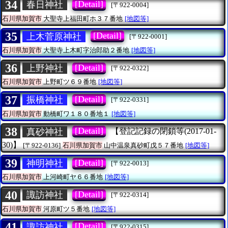
34
[Detail]
春日神社
[〒922-0004]
石川県加賀市
大聖寺上福田町ホ３７番地
[地図等]
35
[Detail]
上木菅原神社
[〒922-0001]
石川県加賀市
大聖寺上木町字治郎助２番地
[地図等]
36
[Detail]
上野神社
[〒922-0322]
石川県加賀市
上野町ツ６９番地
[地図等]
37
[Detail]
振橋神社
[〒922-0331]
石川県加賀市
動橋町ワ１８０番地１
[地図等]
38
[Detail]
真砂神社
【登記記録の閉鎖等(2017-01-
30)】
[〒922-0136]
石川県加賀市
山中温泉真砂町戊５７番地
[地図等]
39
[Detail]
神明神社
[〒922-0013]
石川県加賀市
上河崎町ヤ６６番地
[地図等]
40
[Detail]
諏訪神社
[〒922-0314]
石川県加賀市
河原町ツ５番地
[地図等]
41
[Detail]
諏訪神社
[〒922-0315]