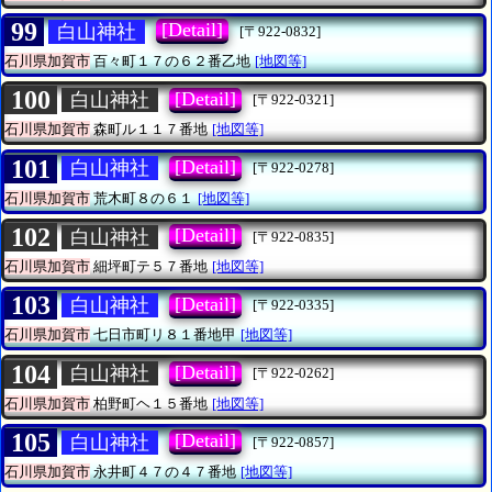
99
[Detail]
白山神社
[〒922-0832]
石川県加賀市
百々町１７の６２番乙地
[地図等]
100
[Detail]
白山神社
[〒922-0321]
石川県加賀市
森町ル１１７番地
[地図等]
101
[Detail]
白山神社
[〒922-0278]
石川県加賀市
荒木町８の６１
[地図等]
102
[Detail]
白山神社
[〒922-0835]
石川県加賀市
細坪町テ５７番地
[地図等]
103
[Detail]
白山神社
[〒922-0335]
石川県加賀市
七日市町リ８１番地甲
[地図等]
104
[Detail]
白山神社
[〒922-0262]
石川県加賀市
柏野町ヘ１５番地
[地図等]
105
[Detail]
白山神社
[〒922-0857]
石川県加賀市
永井町４７の４７番地
[地図等]