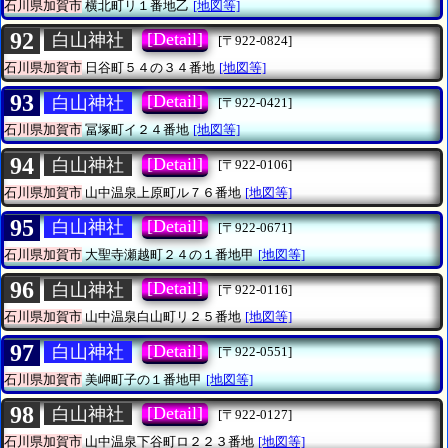
石川県加賀市
横北町リ１番地乙
[地図等]
92
[Detail]
白山神社
[〒922-0824]
石川県加賀市
日谷町５４の３４番地
[地図等]
93
[Detail]
白山神社
[〒922-0421]
石川県加賀市
冨塚町イ２４番地
[地図等]
94
[Detail]
白山神社
[〒922-0106]
石川県加賀市
山中温泉上原町ル７６番地
[地図等]
95
[Detail]
白山神社
[〒922-0671]
石川県加賀市
大聖寺瀬越町２４の１番地甲
[地図等]
96
[Detail]
白山神社
[〒922-0116]
石川県加賀市
山中温泉白山町リ２５番地
[地図等]
97
[Detail]
白山神社
[〒922-0551]
石川県加賀市
美岬町子の１番地甲
[地図等]
98
[Detail]
白山神社
[〒922-0127]
石川県加賀市
山中温泉下谷町ロ２２３番地
[地図等]