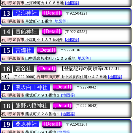
石川県加賀市
上河崎町カ１０６番地
[地図等]
13
[Detail]
忌浪神社
[〒922-0422]
石川県加賀市
弓波町イ１番地
[地図等]
14
[Detail]
貴船神社
[〒922-0553]
石川県加賀市
小塩町ケ１３７番地甲
[地図等]
15
[Detail]
吉備社
[〒922-0136]
石川県加賀市
山中温泉杉水町ハ１０５番地
[地図等]
16
[Detail]
宮谷社
【登記記録の閉鎖等(2017-01-
30)】
[〒922-0000]
石川県加賀市
山中温泉西住町ハ４２番地
[地図等]
17
[Detail]
熊坂白山神社
[〒922-0842]
石川県加賀市
熊坂町ア９１番地２
[地図等]
18
[Detail]
熊野八幡神社
[〒922-0842]
石川県加賀市
熊坂町チ２８番地１
[地図等]
19
[Detail]
桑原神社
[〒922-0326]
石川県加賀市
桑原町ル９１番地
[地図等]