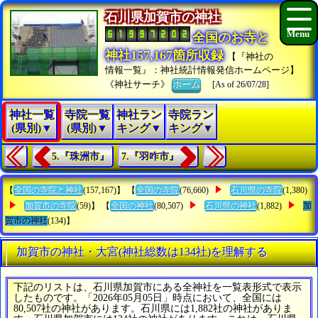
石川県加賀市の神社
全国のお寺と
神社157,167箇所収録
【『神社の
情報一覧』：神社統計情報発信ホームページ】
《神社サーチ》
ホーム
[As of 26/07/28]
神社一覧
寺院一覧
神社ラン
寺院ラン
(県別)▼
(県別)▼
キング▼
キング▼
5.『珠洲市』
7.『羽咋市』
【
全国の寺院と神社
(157,167)】 【
全国の寺院
(76,660)
石川県の寺院
(1,380)
加賀市の寺院
(59)】 【
全国の神社
(80,507)
石川県の神社
(1,882)
加
賀市の神社
(134)】
加賀市の神社・大宮(神社総数は134社)を理解する
下記のリストは、石川県加賀市にある全神社を一覧表形式で表示
したものです。「2026年05月05日」時点において、全国には
80,507社の神社があります。石川県には1,882社の神社がありま