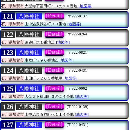
石川県加賀市
大聖寺下福田町１３の１０番地
[地図等]
121
[Detail]
八幡神社
[〒922-0137]
石川県加賀市
山中温泉我谷町ヌ９番地
[地図等]
122
[Detail]
八幡神社
[〒922-0264]
石川県加賀市
須谷町ホ１番地乙
[地図等]
123
[Detail]
八幡神社
[〒922-0821]
石川県加賀市
南郷町ワ９０番地乙
[地図等]
124
[Detail]
八幡神社
[〒922-0431]
石川県加賀市
山田町ラ２０３番地甲
[地図等]
125
[Detail]
八幡神社
[〒922-0002]
石川県加賀市
大聖寺下福田町３の２４番地
[地図等]
126
[Detail]
八幡神社
[〒922-0139]
石川県加賀市
山中温泉菅谷町ヘ１１４番地
[地図等]
127
[Detail]
八幡神社
[〒922-0431]