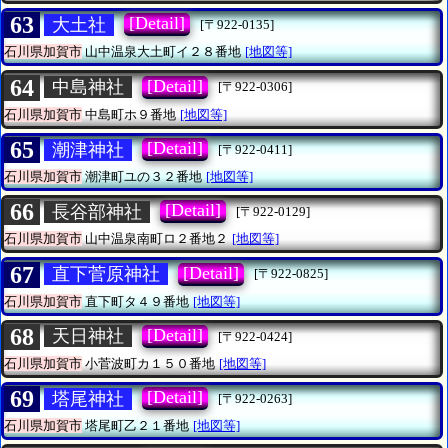
63
[Detail]
大土社
[〒922-0135]
石川県加賀市
山中温泉大土町イ２８番地
[地図等]
64
[Detail]
中島神社
[〒922-0306]
石川県加賀市
中島町ホ９番地
[地図等]
65
[Detail]
潮津神社
[〒922-0411]
石川県加賀市
潮津町ユの３２番地
[地図等]
66
[Detail]
長谷部神社
[〒922-0129]
石川県加賀市
山中温泉南町ロ２番地２
[地図等]
67
[Detail]
直下菅原神社
[〒922-0825]
石川県加賀市
直下町タ４９番地
[地図等]
68
[Detail]
天日神社
[〒922-0424]
石川県加賀市
小菅波町カ１５０番地
[地図等]
69
[Detail]
塔尾神社
[〒922-0263]
石川県加賀市
塔尾町乙２１番地
[地図等]