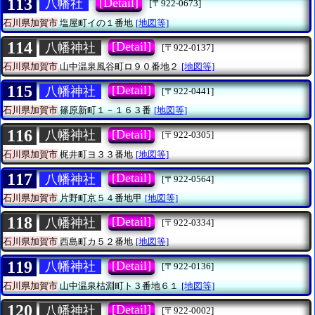
113
[Detail]
八幡社
[〒922-0673]
石川県加賀市
塩屋町イの１番地
[地図等]
114
[Detail]
八幡神社
[〒922-0137]
石川県加賀市
山中温泉風谷町ロ９０番地２
[地図等]
115
[Detail]
八幡神社
[〒922-0441]
石川県加賀市
篠原新町１－１６３番
[地図等]
116
[Detail]
八幡神社
[〒922-0305]
石川県加賀市
梶井町ヨ３３番地
[地図等]
117
[Detail]
八幡神社
[〒922-0564]
石川県加賀市
片野町京５４番地甲
[地図等]
118
[Detail]
八幡神社
[〒922-0334]
石川県加賀市
西島町カ５２番地
[地図等]
119
[Detail]
八幡神社
[〒922-0136]
石川県加賀市
山中温泉枯淵町ト３番地６１
[地図等]
120
[Detail]
八幡神社
[〒922-0002]