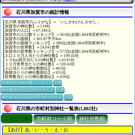
石川県加賀市の統計情報
【石川県 加賀市のふりがな】＝「いしかわけん かがし」
【加賀市の神社数】＝134社
【加賀市の人口】＝67,186人
【加賀市の人口数ランキング】＝563位(全国1,864市区町村中)
【加賀市の面積】＝305.87平方Km
【加賀市の面積ランキング】＝380位(全国1,864市区町村中)
【加賀市の世帯数】＝24,841世帯
【加賀市の世帯数ランキング】＝577位(全国1,864市区町村中)
【人口１０万人当たりの神社数】＝199.45社
【１０Km四方当たりの神社数】＝43.81社
【１０万世帯当たりの神社数】＝539.43社
【人口当たりの神社数順位】＝463位
【面積当たりの神社数順位】＝651位
【世帯数当たりの神社数順位】＝459位
市区町村別神社数ランキング
別窓
神社数順位(人口10万人当たり)
別窓
神社数順位(面積100平方Km当たり)
別窓
石川県の市町村別神社一覧表(1,882社)
ぶりがな順
市町村コード順
神社件数順
【あ行】あ・い・う・え・お