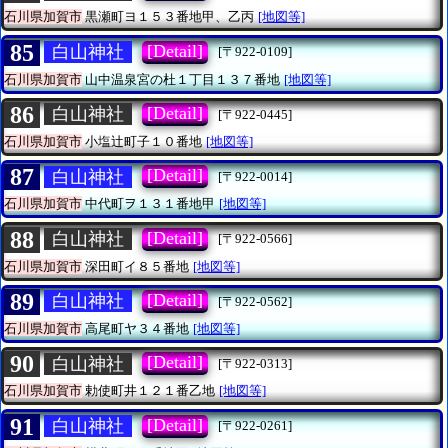
石川県加賀市
黒瀬町ヨ１５３番地甲、乙丙
[地図等]
85
[Detail]
白山神社
[〒922-0109]
石川県加賀市
山中温泉宮の杜１丁目１３７番地
[地図等]
86
[Detail]
白山神社
[〒922-0445]
石川県加賀市
小塩辻町子１０番地
[地図等]
87
[Detail]
白山神社
[〒922-0014]
石川県加賀市
中代町ヲ１３１番地甲
[地図等]
88
[Detail]
白山神社
[〒922-0566]
石川県加賀市
深田町イ８５番地
[地図等]
89
[Detail]
白山神社
[〒922-0562]
石川県加賀市
高尾町ヤ３４番地
[地図等]
90
[Detail]
白山神社
[〒922-0313]
石川県加賀市
勅使町井１２１番乙地
[地図等]
91
[Detail]
白山神社
[〒922-0261]