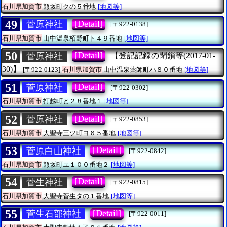
石川県加賀市
熊坂町クの５番地
[地図等]
49
[Detail]
菅原神社
[〒922-0138]
石川県加賀市
山中温泉栢野町ト４９番地
[地図等]
50
[Detail]
菅原神社
【登記記録の閉鎖等(2017-01-
30)】
[〒922-0123]
石川県加賀市
山中温泉薬師町ハ８０番地
[地図等]
51
[Detail]
菅原神社
[〒922-0302]
石川県加賀市
打越町と２８番地１
[地図等]
52
[Detail]
菅原神社
[〒922-0853]
石川県加賀市
大聖寺三ツ町ヨ６５番地
[地図等]
53
[Detail]
菅原白山神社
[〒922-0842]
石川県加賀市
熊坂町ユ１００番地２
[地図等]
54
[Detail]
菅生神社
[〒922-0815]
石川県加賀市
大聖寺菅生タの１番地
[地図等]
55
[Detail]
菅生石部神社
[〒922-0011]