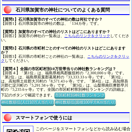
石川県加賀市の神社についてのよくある質問
【質問1】石川県加賀市のすべての神社の数は何社ですか？
【回答1】石川県加賀市の神社の数は、「134カ寺」です。
【質問2】加賀市のすべての神社のリストはどこにありますか？
【回答2】加賀市の神社の一覧表は、
こちらのリンクをクリック
してくださ
い。
【質問3】石川県の市町村ごとのすべての神社のリストはどこにあります
か？
【回答3】石川県の市町村ごとの神社の一覧表は、
こちらのリンクをクリッ
ク
してください。
【質問４】全国の市区町村別10万世帯当りの神社数ランキングは？
【回答４】「第1位」は、福島県相馬郡飯舘村の『2,300,000ヶ寺』です。
「第2位」は、福島県双葉郡葛尾村の『33,333.33ヶ寺』です。「第3位」
は、高知県土佐郡大川村の『8,571.43ヶ寺』です。「第4位」は、高知県吾
川郡仁淀川町の『5,291.58ヶ寺』です。「第5位」は、山梨県南巨摩郡早川
町の『5,235.6ヶ寺』です。全国の市区町村県別神社ランキングの詳細は、
下記のボタンで確認できます。
市区町村別神社数ランキング
神社数順位(人口10万人当たり)
神社数順位(面積100平方Km当たり)
スマートフォンで使うには
このページをスマートフォンなどから読み込む場合