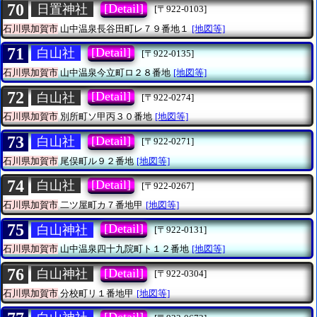
70
[Detail]
日置神社
[〒922-0103]
石川県加賀市
山中温泉長谷田町レ７９番地１
[地図等]
71
[Detail]
白山社
[〒922-0135]
石川県加賀市
山中温泉今立町ロ２８番地
[地図等]
72
[Detail]
白山社
[〒922-0274]
石川県加賀市
別所町ソ甲丙３０番地
[地図等]
73
[Detail]
白山社
[〒922-0271]
石川県加賀市
尾俣町ル９２番地
[地図等]
74
[Detail]
白山社
[〒922-0267]
石川県加賀市
二ツ屋町カ７番地甲
[地図等]
75
[Detail]
白山神社
[〒922-0131]
石川県加賀市
山中温泉四十九院町ト１２番地
[地図等]
76
[Detail]
白山神社
[〒922-0304]
石川県加賀市
分校町リ１番地甲
[地図等]
[Detail]