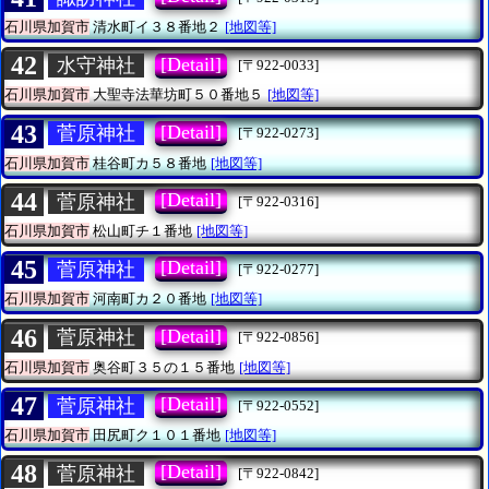
石川県加賀市
清水町イ３８番地２
[地図等]
42
[Detail]
水守神社
[〒922-0033]
石川県加賀市
大聖寺法華坊町５０番地５
[地図等]
43
[Detail]
菅原神社
[〒922-0273]
石川県加賀市
桂谷町カ５８番地
[地図等]
44
[Detail]
菅原神社
[〒922-0316]
石川県加賀市
松山町チ１番地
[地図等]
45
[Detail]
菅原神社
[〒922-0277]
石川県加賀市
河南町カ２０番地
[地図等]
46
[Detail]
菅原神社
[〒922-0856]
石川県加賀市
奥谷町３５の１５番地
[地図等]
47
[Detail]
菅原神社
[〒922-0552]
石川県加賀市
田尻町ク１０１番地
[地図等]
48
[Detail]
菅原神社
[〒922-0842]