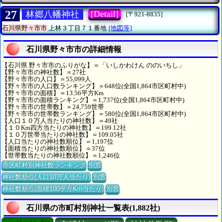
27
[Detail]
林郷八幡神社
[〒921-8835]
石川県野々市市
上林３丁目７１番地
[地図等]
石川県野々市市の詳細情報
【石川県 野々市市のふりがな】＝「いしかわけん ののいちし」
【野々市市の神社数】＝27社
【野々市市の人口】＝55,099人
【野々市市の人口数ランキング】＝648位(全国1,864市区町村中)
【野々市市の面積】＝13.56平方Km
【野々市市の面積ランキング】＝1,737位(全国1,864市区町村中)
【野々市市の世帯数】＝24,759世帯
【野々市市の世帯数ランキング】＝580位(全国1,864市区町村中)
【人口１０万人当たりの神社数】＝49社
【１０Km四方当たりの神社数】＝199.12社
【１０万世帯当たりの神社数】＝109.05社
【人口当たりの神社数順位】＝1,197位
【面積当たりの神社数順位】＝37位
【世帯数当たりの神社数順位】＝1,246位
市区町村別神社数ランキング
別窓
神社数順位(人口10万人当たり)
別窓
神社数順位(面積100平方Km当たり)
別窓
石川県の市町村別神社一覧表(1,882社)