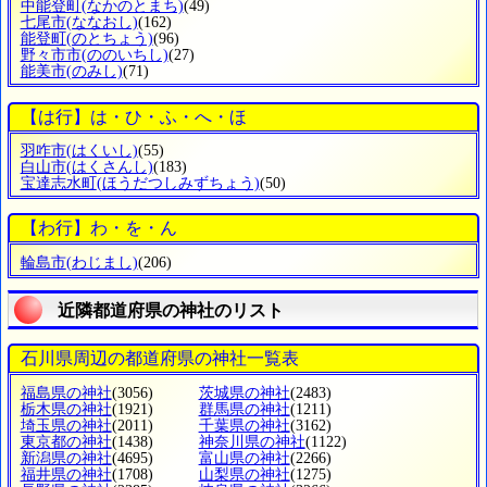
中能登町
(なかのとまち)
(49)
七尾市
(ななおし)
(162)
能登町
(のとちょう)
(96)
野々市市
(ののいちし)
(27)
能美市
(のみし)
(71)
【は行】は・ひ・ふ・へ・ほ
羽咋市
(はくいし)
(55)
白山市
(はくさんし)
(183)
宝達志水町
(ほうだつしみずちょう)
(50)
【わ行】わ・を・ん
輪島市
(わじまし)
(206)
近隣都道府県の神社のリスト
石川県周辺の都道府県の神社一覧表
福島県の神社
(3056)
茨城県の神社
(2483)
栃木県の神社
(1921)
群馬県の神社
(1211)
埼玉県の神社
(2011)
千葉県の神社
(3162)
東京都の神社
(1438)
神奈川県の神社
(1122)
新潟県の神社
(4695)
富山県の神社
(2266)
福井県の神社
(1708)
山梨県の神社
(1275)