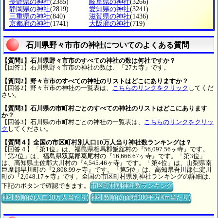
長野県の神社
(2385)
岐阜県の神社
(3266)
静岡県の神社
(2819)
愛知県の神社
(3241)
三重県の神社
(840)
滋賀県の神社
(1436)
京都府の神社
(1741)
大阪府の神社
(719)
石川県野々市市の神社についてのよくある質問
【質問1】石川県野々市市のすべての神社の数は何社ですか？
【回答1】石川県野々市市の神社の数は、「27カ寺」です。
【質問2】野々市市のすべての神社のリストはどこにありますか？
【回答2】野々市市の神社の一覧表は、
こちらのリンクをクリック
してくだ
さい。
【質問3】石川県の市町村ごとのすべての神社のリストはどこにあります
か？
【回答3】石川県の市町村ごとの神社の一覧表は、
こちらのリンクをクリッ
ク
してください。
【質問４】全国の市区町村別人口10万人当り神社数ランキングは？
【回答４】「第1位」は、福島県相馬郡飯舘村の『56,097.56ヶ寺』です。
「第2位」は、福島県双葉郡葛尾村の『16,666.67ヶ寺』です。「第3位」
は、高知県土佐郡大川村の『4,545.46ヶ寺』です。「第4位」は、山梨県南
巨摩郡早川町の『2,808.99ヶ寺』です。「第5位」は、高知県吾川郡仁淀川
町の『2,648.17ヶ寺』です。全国の市区町村県別神社ランキングの詳細は、
下記のボタンで確認できます。
市区町村別神社数ランキング
神社数順位(人口10万人当たり)
神社数順位(面積100平方Km当たり)