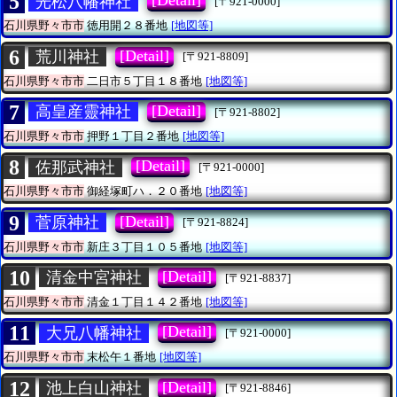
5
[Detail]
光松八幡神社
[〒921-0000]
石川県野々市市
徳用開２８番地
[地図等]
6
[Detail]
荒川神社
[〒921-8809]
石川県野々市市
二日市５丁目１８番地
[地図等]
7
[Detail]
高皇産靈神社
[〒921-8802]
石川県野々市市
押野１丁目２番地
[地図等]
8
[Detail]
佐那武神社
[〒921-0000]
石川県野々市市
御経塚町ハ．２０番地
[地図等]
9
[Detail]
菅原神社
[〒921-8824]
石川県野々市市
新庄３丁目１０５番地
[地図等]
10
[Detail]
清金中宮神社
[〒921-8837]
石川県野々市市
清金１丁目１４２番地
[地図等]
11
[Detail]
大兄八幡神社
[〒921-0000]
石川県野々市市
末松午１番地
[地図等]
12
[Detail]
池上白山神社
[〒921-8846]