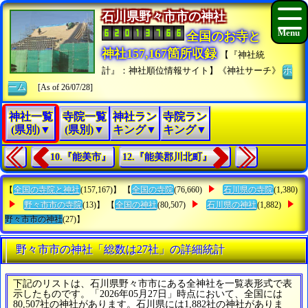
石川県野々市市の神社
全国のお寺と
神社157,167箇所収録
【『神社統
計』：神社順位情報サイト】《神社サーチ》
ホ
ーム
[As of 26/07/28]
神社一覧
寺院一覧
神社ラン
寺院ラン
(県別)▼
(県別)▼
キング▼
キング▼
10.『能美市』
12.『能美郡川北町』
【
全国の寺院と神社
(157,167)】 【
全国の寺院
(76,660)
石川県の寺院
(1,380)
野々市市の寺院
(13)】 【
全国の神社
(80,507)
石川県の神社
(1,882)
野々市市の神社
(27)】
野々市市の神社「総数は27社」の詳細統計
下記のリストは、石川県野々市市にある全神社を一覧表形式で表
示したものです。「2026年05月27日」時点において、全国には
80,507社の神社があります。石川県には1,882社の神社がありま