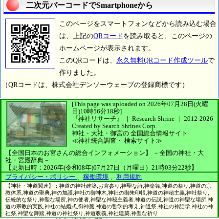
二次元バーコードでSmartphoneから
このページをスマートフォンなどから読み込む場合
は、上記の
QRコード
を読み取ると、このページの
ホームページが表示されます。
このQRコードは、
永久無料QRコード作成ツール
で
作りました。
（QRコードは、株式会社デンソーウェーブの登録商標です）
[This page was uploaded on 2026年07月28日(火曜
日)10時56分18秒]
『神社リサーチ』 ｜ Research Shrine
｜
2012-2026
Created by
Search Shrines Corp.
神社・大社・御宮の
全国総合情報サイト
≪神社統合調査・
検索サイト≫
【全国日本のお宮さんの総合インフォメーション】
－全国の神社・大
社・宮殿辞典－
【更新日時：2026年(令和08年)07月27日（月曜日）21時03分22秒】
プライバシー・ポリシー
、
稼働環境
、
利用規約
【神社・神道関連】：神道の神社建築,お宮参り,神聖な詩,神楽舞,神道の祭り,神道の宗
教体系,神道の聖典,神の加護,神社の御神木,神社の御朱印帳,神道の神秘主義,神社祭り,
伝統的な祭り,神聖な場所,神の使者,神聖な神秘主義者,神道の伝説,神道の神聖な場所,神
道の宗教的実践,神社の結婚式,御神籤,神道の哲学的考え,神道祭,神社の神話学,神社の神
社祭,神聖な舞踏,神道の神社祭り,神道教義,神社建築,神聖な祈り