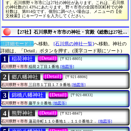
す。石川県野々市市には27社の神社があります。これは、石川県
の神社数の1.43%にあたります。野々市市の全国市区町村での神
社数は、第814位です。個別に調べたい場合は、メニューの【全
文検索】にキーワードを入力してください。
【27社】石川県野々市市の神社・宮殿《総数は27社》
〔詳細モード〕
へ移動。
[石川県の神社一覧]
へ移動。神社の
詳細は、「Detail」ボタンを押す。(漢字コード順にソート)
1
[Detail]
稲荷神社
[〒921-8805]
石川県野々市市
稲荷２丁目１番地
[地図等]
2
[Detail]
郷八幡神社
[〒921-8806]
石川県野々市市
三日市１丁目１７９番地
[地図等]
3
[Detail]
錦橋八幡神社
[〒921-8833]
石川県野々市市
藤平９０番地
[地図等]
4
[Detail]
熊野神社
[〒921-8847]
石川県野々市市
蓮花寺町１１０番地１．１１０番地２．
[地図等]