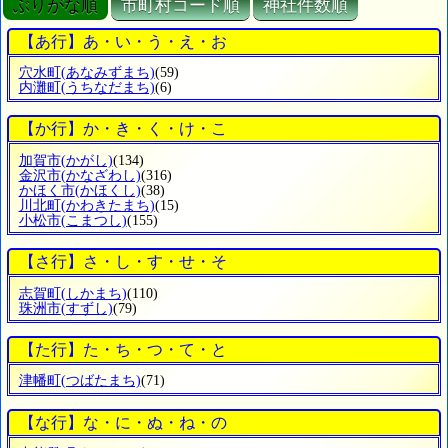
ぶりがな順
市町村コード順
神社件数順
【あ行】あ・い・う・え・お
穴水町
(あなみずまち)
(59)
内灘町
(うちなだまち)
(6)
【か行】か・き・く・け・こ
加賀市
(かがし)
(134)
金沢市
(かなざわし)
(316)
かほく市
(かほくし)
(38)
川北町
(かわきたまち)
(15)
小松市
(こまつし)
(155)
【さ行】さ・し・す・せ・そ
志賀町
(しかまち)
(110)
珠洲市
(すずし)
(79)
【た行】た・ち・つ・て・と
津幡町
(つばたまち)
(71)
【な行】な・に・ぬ・ね・の