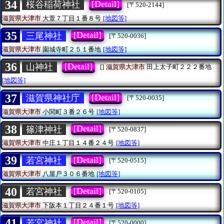
34
[Detail]
桜谷稲荷神社
[〒520-2144]
滋賀県大津市
大萱７丁目１番８号
[地図等]
35
[Detail]
三尾神社
[〒520-0036]
滋賀県大津市
園城寺町２５１番地
[地図等]
36
[Detail]
山神社
[]
滋賀県大津市
田上太子町２２２番地
[地図等]
37
[Detail]
滋賀県神社庁
[〒520-0035]
滋賀県大津市
小関町３番２６号
[地図等]
38
[Detail]
篠津神社
[〒520-0837]
滋賀県大津市
中庄１丁目１４番２４号
[地図等]
39
[Detail]
若宮神社
[〒520-0515]
滋賀県大津市
八屋戸３０６番地
[地図等]
40
[Detail]
若宮神社
[〒520-0105]
滋賀県大津市
下阪本１丁目２４番１号
[地図等]
41
[Detail]
若宮神社
[〒520-0000]