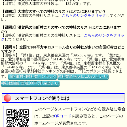
【回答1】滋賀県大津市の神社数は、「132カ寺」です。
【質問2】大津市のすべての神社のリストはどこにありますか？
【回答2】大津市の全神社リストは、
こちらのリンクをクリック
してくださ
い。
【質問3】滋賀県の市町村ごとのすべての神社のリストはどこにあります
か？
【回答3】滋賀県の市町村ごとの全神社リストは、
こちらのリンクをクリッ
ク
してください。
【質問４】全国で100平方キロメートル当りの神社が多いの市区町村はどこ
ですか？
【回答４】「第1位」は、東京都台東区の『395.65ヶ寺』です。「第2位」
は、愛知県名古屋市熱田区の『341.46ヶ寺』です。「第3位」は、愛知県海
部郡大治町の『333.84ヶ寺』です。「第4位」は、京都府京都市下京区の
『324.48ヶ寺』です。「第5位」は、東京都中央区の『323.21ヶ寺』です。
全国の市区町村県別神社ランキングの詳細は、下記のボタンで確認できま
す。
市区町村別神社数ランキング
神社数順位(人口10万人当たり)
神社数順位(面積100平方Km当たり)
スマートフォンで使うには
このページをスマートフォンなどから読み込む場合
は、上記の
QRコード
を読み取ると、このページの
ホームページが表示されます。