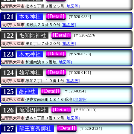
滋賀県大津市
松本１丁目８番２５号
[地図等]
121
[Detail]
本多神社
[〒520-0834]
滋賀県大津市
御殿浜２０番５０号
[地図等]
122
[Detail]
毛知比神社
[〒520-2276]
滋賀県大津市
里５丁目７番２０号
[地図等]
123
[Detail]
木元神社
[〒520-0523]
滋賀県大津市
和邇南浜８５番地
[地図等]
124
[Detail]
雄琴神社
[〒520-0101]
滋賀県大津市
雄琴２丁目１０番１号
[地図等]
125
[Detail]
融神社
[〒520-0354]
滋賀県大津市
伊香立南庄町１８４６番地
[地図等]
126
[Detail]
流護因神社
[〒520-0113]
滋賀県大津市
坂本５丁目３番１２号
[地図等]
127
[Detail]
龍王宮秀郷社
[〒520-2134]