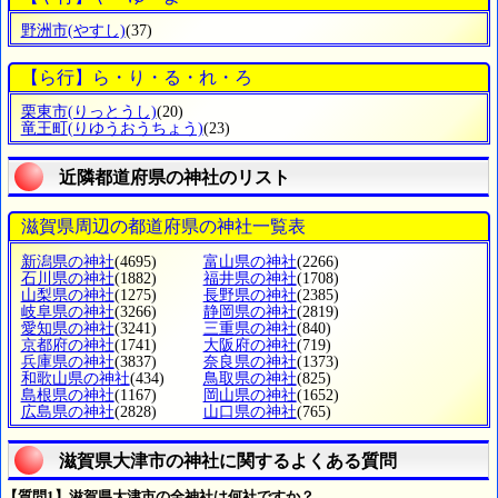
野洲市
(やすし)
(37)
【ら行】ら・り・る・れ・ろ
栗東市
(りっとうし)
(20)
竜王町
(りゆうおうちょう)
(23)
近隣都道府県の神社のリスト
滋賀県周辺の都道府県の神社一覧表
新潟県の神社
(4695)
富山県の神社
(2266)
石川県の神社
(1882)
福井県の神社
(1708)
山梨県の神社
(1275)
長野県の神社
(2385)
岐阜県の神社
(3266)
静岡県の神社
(2819)
愛知県の神社
(3241)
三重県の神社
(840)
京都府の神社
(1741)
大阪府の神社
(719)
兵庫県の神社
(3837)
奈良県の神社
(1373)
和歌山県の神社
(434)
鳥取県の神社
(825)
島根県の神社
(1167)
岡山県の神社
(1652)
広島県の神社
(2828)
山口県の神社
(765)
滋賀県大津市の神社に関するよくある質問
【質問1】滋賀県大津市の全神社は何社ですか？