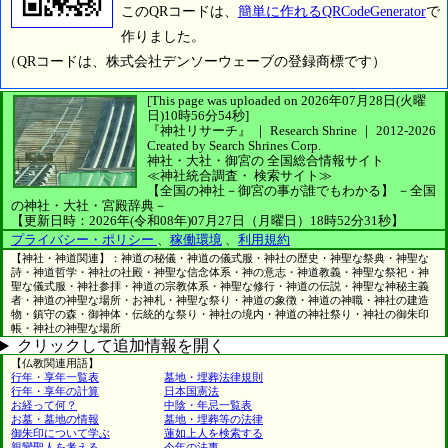
このQRコードは、
簡単に作れるQRCodeGenerator
で
作りました。
（QRコードは、株式会社デンソーウェーブの登録商標です）
[This page was uploaded on 2026年07月28日(火曜
日)10時56分54秒]
『神社リサーチ』 ｜ Research Shrine
｜
2012-2026
Created by
Search Shrines Corp.
神社・大社・御宮の
全国総合情報サイト
≪神社統合調査・
検索サイト≫
【全国の神社－御宮の事が誰でもわかる】
－全国
の神社・大社・宮殿辞典－
【更新日時：2026年(令和08年)07月27日（月曜日）18時52分31秒】
プライバシー・ポリシー
、
稼働環境
、
利用規約
【神社・神道関連】：神道の秘儀・神道の儀式服・神社の歴史・神聖な祭典・神聖な
詩・神道哲学・神社の社殿・神聖な信念体系・神の意志・神道教義・神聖な祭祀・神
聖な儀式服・神社参拝・神道の宗教体系・神聖な修行・神道の伝説・神聖な神秘主義
者・神道の神聖な場所・お神札・神聖な祭り・神道の象徴・神道の神職・神社の建造
物・鎮守の森・御神体・伝統的な祭り・神社の境内・神道の神社祭り・神社の御朱印
帳・神社の神聖な場所
クリックして追加情報を開く
【仏教関連用語】
行年・享年一覧表
墓地・埋葬法律規則
行年・享年の計算
日本国憲法
お経って何？
中陰・年忌一覧表
お墓・墓地の情報
墓地・埋葬等の法律
御朱印について学ぶ
蓮如上人を検索する
親鸞聖人を考える
今年の法事