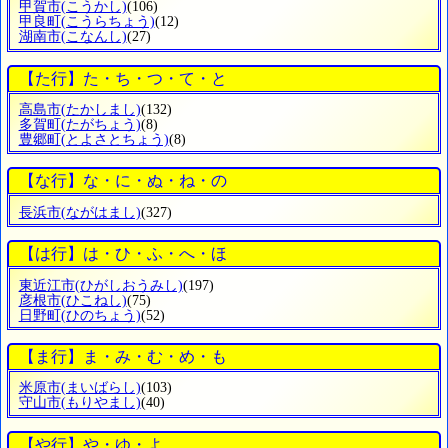
甲賀市
(こうかし)
(106)
甲良町
(こうらちょう)
(12)
湖南市
(こなんし)
(27)
【た行】た・ち・つ・て・と
高島市
(たかしまし)
(132)
多賀町
(たがちょう)
(8)
豊郷町
(とよさとちょう)
(8)
【な行】な・に・ぬ・ね・の
長浜市
(ながはまし)
(327)
【は行】は・ひ・ふ・へ・ほ
東近江市
(ひがしおうみし)
(197)
彦根市
(ひこねし)
(75)
日野町
(ひのちょう)
(52)
【ま行】ま・み・む・め・も
米原市
(まいばらし)
(103)
守山市
(もりやまし)
(40)
【や行】や・ゆ・よ