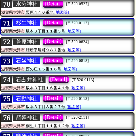
70
[Detail]
水分神社
[〒520-0527]
滋賀県大津市
栗原４４６番地
[地図等]
71
[Detail]
杉生神社
[〒520-0113]
滋賀県大津市
坂本３丁目１１番５号
[地図等]
72
[Detail]
菅原神社
[〒520-0824]
滋賀県大津市
膳所平尾町９８７番地
[地図等]
73
[Detail]
石坐神社
[〒520-0818]
滋賀県大津市
西の庄１５番１６号
[地図等]
74
[Detail]
石占井神社
[〒520-0113]
滋賀県大津市
坂本３丁目１６番４１号
[地図等]
75
[Detail]
石動神社
[〒520-0113]
滋賀県大津市
坂本３丁目８番２７号
[地図等]
76
[Detail]
箭簳神社
[〒520-2111]
滋賀県大津市
桐生１丁目１１番１２号
[地図等]
[Detail]