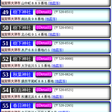
滋賀県大津市
山中町８８９番地
[地図等]
49
[Detail]
樹下神社
[〒520-0511]
滋賀県大津市
南比良９８番地
[地図等]
50
[Detail]
樹下神社
[〒520-0501]
滋賀県大津市
北小松９１４番地
[地図等]
51
[Detail]
樹下神社
[〒520-0514]
滋賀県大津市
木戸６８０番地の１
[地図等]
52
[Detail]
樹下神社
[〒520-0000]
滋賀県大津市
大字佐川５１５番地
[地図等]
53
[Detail]
秋葉神社
[〒520-0824]
滋賀県大津市
膳所平尾町８８１番地
[地図等]
54
[Detail]
住吉神社
[〒520-0521]
滋賀県大津市
和邇北浜６４４番地
[地図等]
55
[Detail]
春日神社
[〒520-2265]