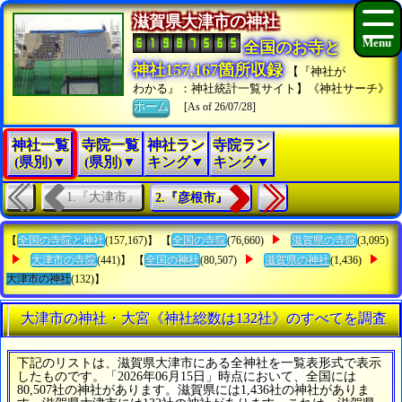
滋賀県大津市の神社
全国のお寺と
神社157,167箇所収録
【『神社が
わかる』：神社統計一覧サイト】《神社サーチ》
ホーム
[As of 26/07/28]
神社一覧
寺院一覧
神社ラン
寺院ラン
(県別)▼
(県別)▼
キング▼
キング▼
1.『大津市』
2.『彦根市』
【
全国の寺院と神社
(157,167)】 【
全国の寺院
(76,660)
滋賀県の寺院
(3,095)
大津市の寺院
(441)】 【
全国の神社
(80,507)
滋賀県の神社
(1,436)
大津市の神社
(132)】
大津市の神社・大宮《神社総数は132社》のすべてを調査
下記のリストは、滋賀県大津市にある全神社を一覧表形式で表示
したものです。「2026年06月15日」時点において、全国には
80,507社の神社があります。滋賀県には1,436社の神社がありま