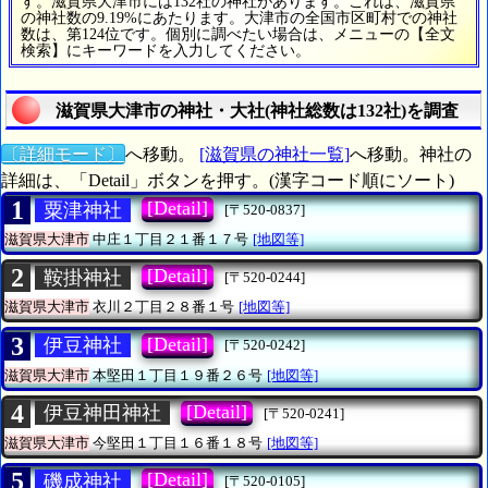
す。滋賀県大津市には132社の神社があります。これは、滋賀県
の神社数の9.19%にあたります。大津市の全国市区町村での神社
数は、第124位です。個別に調べたい場合は、メニューの【全文
検索】にキーワードを入力してください。
滋賀県大津市の神社・大社(神社総数は132社)を調査
〔詳細モード〕
へ移動。
[滋賀県の神社一覧]
へ移動。神社の
詳細は、「Detail」ボタンを押す。(漢字コード順にソート)
1
[Detail]
粟津神社
[〒520-0837]
滋賀県大津市
中庄１丁目２１番１７号
[地図等]
2
[Detail]
鞍掛神社
[〒520-0244]
滋賀県大津市
衣川２丁目２８番１号
[地図等]
3
[Detail]
伊豆神社
[〒520-0242]
滋賀県大津市
本堅田１丁目１９番２６号
[地図等]
4
[Detail]
伊豆神田神社
[〒520-0241]
滋賀県大津市
今堅田１丁目１６番１８号
[地図等]
5
[Detail]
磯成神社
[〒520-0105]