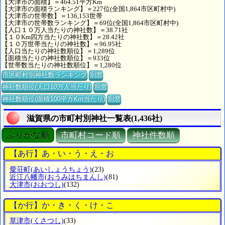
【大津市の面積】＝464.51平方Km
【大津市の面積ランキング】＝227位(全国1,864市区町村中)
【大津市の世帯数】＝136,153世帯
【大津市の世帯数ランキング】＝69位(全国1,864市区町村中)
【人口１０万人当たりの神社数】＝38.71社
【１０Km四方当たりの神社数】＝28.42社
【１０万世帯当たりの神社数】＝96.95社
【人口当たりの神社数順位】＝1,289位
【面積当たりの神社数順位】＝933位
【世帯数当たりの神社数順位】＝1,280位
市区町村別神社数ランキング
別窓
神社数順位(人口10万人当たり)
別窓
神社数順位(面積100平方Km当たり)
別窓
滋賀県の市町村別神社一覧表(1,436社)
ぶりがな順
市町村コード順
神社件数順
【あ行】あ・い・う・え・お
愛荘町
(あいしょうちょう)
(23)
近江八幡市
(おうみはちまんし)
(81)
大津市
(おおつし)
(132)
【か行】か・き・く・け・こ
草津市
(くさつし)
(33)