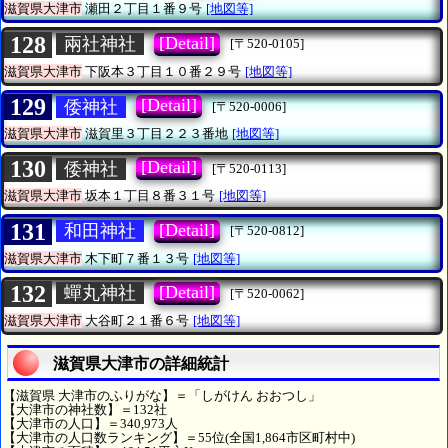
滋賀県大津市
瀬田２丁目１番９号
[地図等]
128
[Detail]
兩社神社
[〒520-0105]
滋賀県大津市
下阪本３丁目１０番２９号
[地図等]
129
[Detail]
倭神社
[〒520-0006]
滋賀県大津市
滋賀里３丁目２２３番地
[地図等]
130
[Detail]
倭神社
[〒520-0113]
滋賀県大津市
坂本１丁目８番３１号
[地図等]
131
[Detail]
和田神社
[〒520-0812]
滋賀県大津市
木下町７番１３号
[地図等]
132
[Detail]
蟬丸神社
[〒520-0062]
滋賀県大津市
大谷町２１番６号
[地図等]
滋賀県大津市の詳細統計
【滋賀県 大津市のふりがな】＝「しがけん おおつし」
【大津市の神社数】＝132社
【大津市の人口】＝340,973人
【大津市の人口数ランキング】＝55位(全国1,864市区町村中)