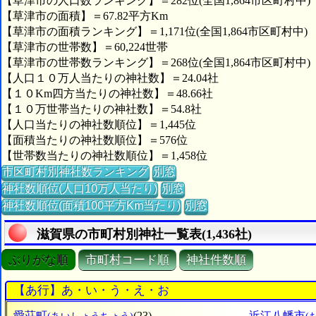
【草津市の人口数ランキング】＝282位(全国1,864市区町村中)
【草津市の面積】＝67.82平方Km
【草津市の面積ランキング】＝1,171位(全国1,864市区町村中)
【草津市の世帯数】＝60,224世帯
【草津市の世帯数ランキング】＝268位(全国1,864市区町村中)
【人口１０万人当たりの神社数】＝24.04社
【１０Km四方当たりの神社数】＝48.66社
【１０万世帯当たりの神社数】＝54.8社
【人口当たりの神社数順位】＝1,445位
【面積当たりの神社数順位】＝576位
【世帯数当たりの神社数順位】＝1,458位
市区町村別神社数ランキング
別窓
神社数順位(人口10万人当たり)
別窓
神社数順位(面積100平方Km当たり)
別窓
滋賀県の市町村別神社一覧表(1,436社)
ぶりがな順
市町村コード順
神社件数順
【あ行】あ・い・う・え・お
愛荘町
(23)
近江八幡市