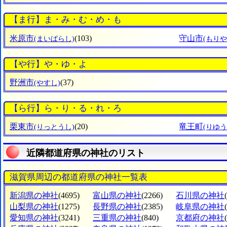
【ま行】ま・み・む・め・も
米原市
(103)
守山市
(まいばらし)
(もりや
【や行】や・ゆ・よ
野洲市
(37)
(やすし)
【ら行】ら・り・る・れ・ろ
栗東市
(20)
竜王町
(りっとうし)
(りゆ
近隣都道府県の神社のリスト
滋賀県周辺の都道府県の神社一覧表
新潟県の神社
(4695)
富山県の神社
(2266)
石川県の神社
山梨県の神社
(1275)
長野県の神社
(2385)
岐阜県の神社
愛知県の神社
(3241)
三重県の神社
(840)
京都府の神社