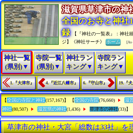
滋賀県草津市の
全国のお寺と神社15
録
【『神社の一覧表』：神社
ジ】《神社サーチ》
ホーム
[As 
神社一覧
寺院一覧
神社ラン
寺院ラン
(県別)▼
(県別)▼
キング▼
キング▼
1.『大津市』
4.『近江八幡市』
6.『守山市』
19.『
【
全国の寺院と神社
(157,167)】 【
全国の寺院
(76,660)
滋
神社
(80,507)
滋賀県の神社
(1,436)
草津市の神社
(33)】
草津市の神社・大宮「総数は33社」を