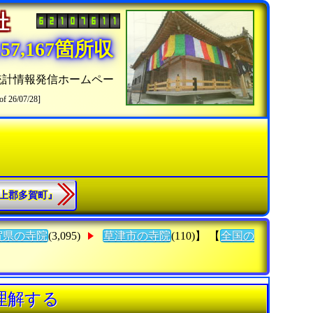
神社
7,167箇所収
統計情報発信ホームペー
of 26/07/28]
犬上郡多賀町』
賀県の寺院
(3,095)
草津市の寺院
(110)】 【
全国の
理解する