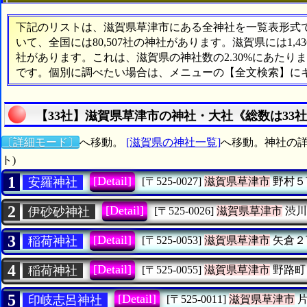
下記のリストは、滋賀県草津市にある全神社を一覧表形式で表
いて、全国には80,507社の神社があります。滋賀県には1,
社があります。これは、滋賀県の神社数の2.30%にあたり
です。個別に調べたい場合は、メニューの【全文検索】に
【33社】滋賀県草津市の神社・大社《総数は33
〔詳細モード〕
へ移動。
[滋賀県の神社一覧]
へ移動。神社の詳
ト)
1
[Detail]
安羅神社
[〒525-0027]
滋賀県草津市
野村５
2
[Detail]
伊砂砂神社
[〒525-0026]
滋賀県草津市
渋川
3
[Detail]
稲荷神社
[〒525-0053]
滋賀県草津市
矢倉２
4
[Detail]
稲荷神社
[〒525-0055]
滋賀県草津市
野路町
5
[Detail]
印岐志呂神社
[〒525-0011]
滋賀県草津市
片