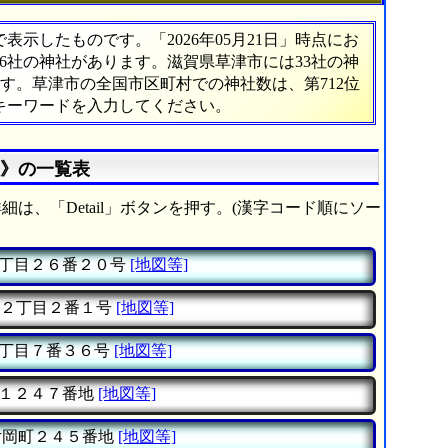
示したものです。「2026年05月21日」時点にお
436社の神社があります。滋賀県草津市には33社の神
ます。草津市の全国市区町村での神社数は、第712位
キーワードを入力してください。
社》の一覧表
細は、「Detail」ボタンを押す。(漢字コード順にソー
丁目２６番２０号
[地図等]
２丁目２番１号
[地図等]
丁目７番３６号
[地図等]
１２４７番地
[地図等]
岡町２４５番地
[地図等]