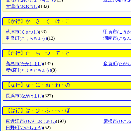
(あいしょうちょう)
(
大津市
(132)
(おおつし)
【か行】か・き・く・け・こ
草津市
(33)
甲賀市
(くさつし)
(こうか
甲良町
(12)
湖南市
(こうらちょう)
(こなん
【た行】た・ち・つ・て・と
高島市
(132)
多賀町
(たかしまし)
(たがち
豊郷町
(8)
(とよさとちょう)
【な行】な・に・ぬ・ね・の
長浜市
(327)
(ながはまし)
【は行】は・ひ・ふ・へ・ほ
東近江市
(197)
彦根市
(ひがしおうみし)
(ひこね
日野町
(52)
(ひのちょう)