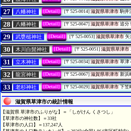
27
[Detail]
八幡神社
[〒525-0014]
滋賀県草津市
駒井
28
[Detail]
八幡神社
[〒525-0047]
滋賀県草津市
追分
29
[Detail]
武甕槌神社
[〒525-0053]
滋賀県草津市
矢
30
[Detail]
木川白髭神社
[〒525-0051]
滋賀県草津市
31
[Detail]
立木神社
[〒525-0034]
滋賀県草津市
草津
32
[Detail]
龍宮神社
[〒525-0067]
滋賀県草津市
新浜
33
[Detail]
老杉神社
[〒525-0029]
滋賀県草津市
下笠
滋賀県草津市の統計情報
【滋賀県 草津市のふりがな】＝「しがけん くさつし」
【草津市の神社数】＝33社
【草津市の人口】＝137,247人