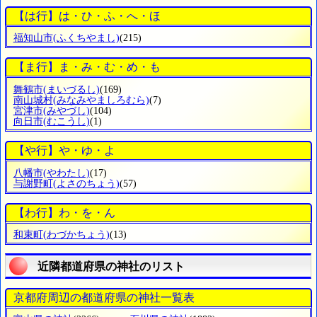
【は行】は・ひ・ふ・へ・ほ
福知山市
(ふくちやまし)
(215)
【ま行】ま・み・む・め・も
舞鶴市
(まいづるし)
(169)
南山城村
(みなみやましろむら)
(7)
宮津市
(みやづし)
(104)
向日市
(むこうし)
(1)
【や行】や・ゆ・よ
八幡市
(やわたし)
(17)
与謝野町
(よさのちょう)
(57)
【わ行】わ・を・ん
和束町
(わづかちょう)
(13)
近隣都道府県の神社のリスト
京都府周辺の都道府県の神社一覧表