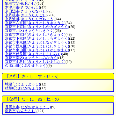
亀岡市
(かめおかし)
(101)
木津川市
(きづがわし)
(47)
京田辺市
(きょうたなべし)
(25)
京丹後市
(きょうたんごし)
(266)
京丹波町
(きょうたんばちょう)
(64)
京都市右京区
(きょうとしうきょうく)
(54)
京都市上京区
(きょうとしかみぎょうく)
(20)
京都市北区
(きょうとしきたく)
(26)
京都市左京区
(きょうとしさきょうく)
(49)
京都市下京区
(きょうとししもぎょうく)
(22)
京都市中京区
(きょうとしなかぎょうく)
(13)
京都市西京区
(きょうとしにしきょうく)
(30)
京都市東山区
(きょうとしひがしやまく)
(17)
京都市伏見区
(きょうとしふしみく)
(40)
京都市南区
(きょうとしみなみく)
(13)
京都市山科区
(きょうとしやましなく)
(19)
久御山町
(くみやまちょう)
(9)
【さ行】さ・し・す・せ・そ
城陽市
(じょうようし)
(12)
精華町
(せいかちょう)
(12)
【な行】な・に・ぬ・ね・の
長岡京市
(ながおかきょうし)
(9)
南丹市
(なんたんし)
(121)