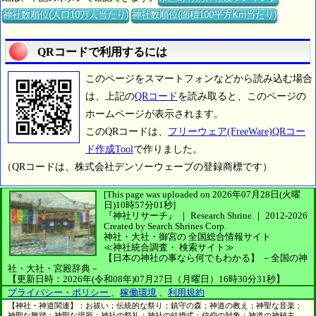
神社数順位(人口10万人当たり)
神社数順位(面積100平方Km当たり)
QRコードで利用するには
このページをスマートフォンなどから読み込む場合
は、上記の
QRコード
を読み取ると、このページの
ホームページが表示されます。
このQRコードは、
フリーウェア(FreeWare)QRコー
ド作成Tool
で作りました。
（QRコードは、株式会社デンソーウェーブの登録商標です）
[This page was uploaded on 2026年07月28日(火曜
日)10時57分01秒]
『神社リサーチ』 ｜ Research Shrine
｜
2012-2026
Created by
Search Shrines Corp.
神社・大社・御宮の
全国総合情報サイト
≪神社統合調査・
検索サイト≫
【日本の神社の事なら何でもわかる】
－全国の神
社・大社・宮殿辞典－
【更新日時：2026年(令和08年)07月27日（月曜日）16時30分31秒】
プライバシー・ポリシー
、
稼働環境
、
利用規約
【神社・神道関連】：お祓い；伝統的な祭り；鎮守の森；神道の教え；神聖な音楽；
神聖な舞踏；神聖な場所；神社の祭礼；神社の結婚式；信仰の対象；神道の神秘主