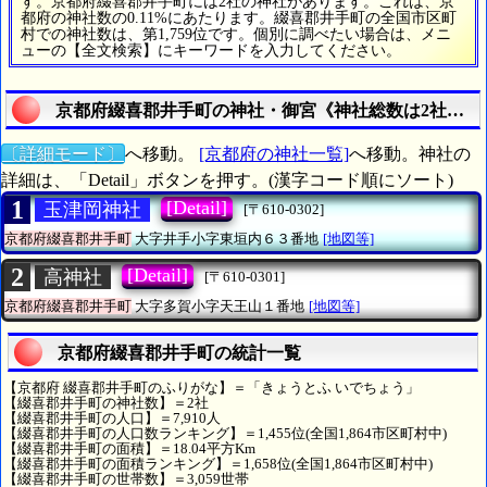
す。京都府綴喜郡井手町には2社の神社があります。これは、京
都府の神社数の0.11%にあたります。綴喜郡井手町の全国市区町
村での神社数は、第1,759位です。個別に調べたい場合は、メニ
ューの【全文検索】にキーワードを入力してください。
京都府綴喜郡井手町の神社・御宮《神社総数は2社》の
〔詳細モード〕
へ移動。
[京都府の神社一覧]
へ移動。神社の
詳細は、「Detail」ボタンを押す。(漢字コード順にソート)
1
[Detail]
玉津岡神社
[〒610-0302]
京都府綴喜郡井手町
大字井手小字東垣内６３番地
[地図等]
2
[Detail]
高神社
[〒610-0301]
京都府綴喜郡井手町
大字多賀小字天王山１番地
[地図等]
京都府綴喜郡井手町の統計一覧
【京都府 綴喜郡井手町のふりがな】＝「きょうとふ いでちょう」
【綴喜郡井手町の神社数】＝2社
【綴喜郡井手町の人口】＝7,910人
【綴喜郡井手町の人口数ランキング】＝1,455位(全国1,864市区町村中)
【綴喜郡井手町の面積】＝18.04平方Km
【綴喜郡井手町の面積ランキング】＝1,658位(全国1,864市区町村中)
【綴喜郡井手町の世帯数】＝3,059世帯