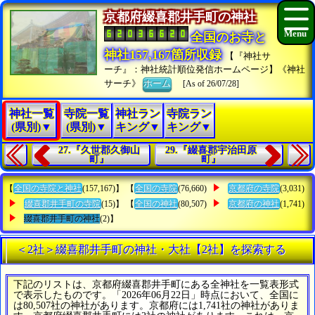
京都府綴喜郡井手町の神社
全国のお寺と
神社157,167箇所収録
【『神社サ
ーチ』：神社統計順位発信ホームページ】《神社
サーチ》
ホーム
[As of 26/07/28]
神社一覧
寺院一覧
神社ラン
寺院ラン
(県別)▼
(県別)▼
キング▼
キング▼
27.『久世郡久御山
29.『綴喜郡宇治田原
町』
町』
【
全国の寺院と神社
(157,167)】 【
全国の寺院
(76,660)
京都府の寺院
(3,031)
綴喜郡井手町の寺院
(15)】 【
全国の神社
(80,507)
京都府の神社
(1,741)
綴喜郡井手町の神社
(2)】
＜2社＞綴喜郡井手町の神社・大社【2社】を探索する
下記のリストは、京都府綴喜郡井手町にある全神社を一覧表形式
で表示したものです。「2026年06月22日」時点において、全国に
は80,507社の神社があります。京都府には1,741社の神社がありま