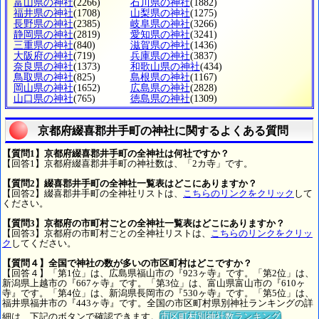
富山県の神社
(2266)
石川県の神社
(1882)
福井県の神社
(1708)
山梨県の神社
(1275)
長野県の神社
(2385)
岐阜県の神社
(3266)
静岡県の神社
(2819)
愛知県の神社
(3241)
三重県の神社
(840)
滋賀県の神社
(1436)
大阪府の神社
(719)
兵庫県の神社
(3837)
奈良県の神社
(1373)
和歌山県の神社
(434)
鳥取県の神社
(825)
島根県の神社
(1167)
岡山県の神社
(1652)
広島県の神社
(2828)
山口県の神社
(765)
徳島県の神社
(1309)
京都府綴喜郡井手町の神社に関するよくある質問
【質問1】京都府綴喜郡井手町の全神社は何社ですか？
【回答1】京都府綴喜郡井手町の神社数は、「2カ寺」です。
【質問2】綴喜郡井手町の全神社一覧表はどこにありますか？
【回答2】綴喜郡井手町の全神社リストは、
こちらのリンクをクリック
して
ください。
【質問3】京都府の市町村ごとの全神社一覧表はどこにありますか？
【回答3】京都府の市町村ごとの全神社リストは、
こちらのリンクをクリッ
ク
してください。
【質問４】全国で神社の数が多いの市区町村はどこですか？
【回答４】「第1位」は、広島県福山市の『923ヶ寺』です。「第2位」は、
新潟県上越市の『667ヶ寺』です。「第3位」は、富山県富山市の『610ヶ
寺』です。「第4位」は、新潟県長岡市の『530ヶ寺』です。「第5位」は、
福井県福井市の『443ヶ寺』です。全国の市区町村県別神社ランキングの詳
細は、下記のボタンで確認できます。
市区町村別神社数ランキング