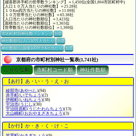
【綴喜郡井手町の世帯数ランキング】＝1,450位(全国1,864市区町村中)
【人口１０万人当たりの神社数】＝25.28社
【１０Km四方当たりの神社数】＝11.09社
【１０万世帯当たりの神社数】＝65.38社
【人口当たりの神社数順位】＝1,423位
【面積当たりの神社数順位】＝1,365位
【世帯数当たりの神社数順位】＝1,399位
市区町村別神社数ランキング
別窓
神社数順位(人口10万人当たり)
別窓
神社数順位(面積100平方Km当たり)
別窓
京都府の市町村別神社一覧表(1,741社)
ぶりがな順
市町村コード順
神社件数順
【あ行】あ・い・う・え・お
綾部市
(あやべし)
(94)
井手町
(いでちょう)
(2)
伊根町
(いねちょう)
(38)
宇治市
(うじし)
(30)
宇治田原町
(うじたわらちょう)
(13)
大山崎町
(おおやまざきちょう)
(3)
【か行】か・き・く・け・こ
笠置町
(かさぎちょう)
(9)