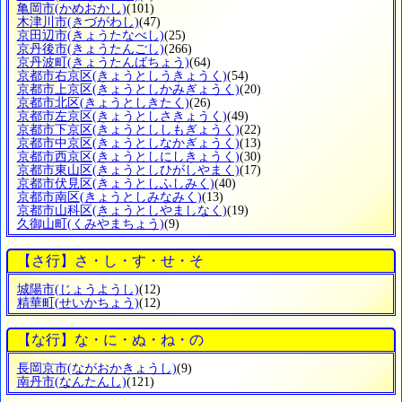
亀岡市
(かめおかし)
(101)
木津川市
(きづがわし)
(47)
京田辺市
(きょうたなべし)
(25)
京丹後市
(きょうたんごし)
(266)
京丹波町
(きょうたんばちょう)
(64)
京都市右京区
(きょうとしうきょうく)
(54)
京都市上京区
(きょうとしかみぎょうく)
(20)
京都市北区
(きょうとしきたく)
(26)
京都市左京区
(きょうとしさきょうく)
(49)
京都市下京区
(きょうとししもぎょうく)
(22)
京都市中京区
(きょうとしなかぎょうく)
(13)
京都市西京区
(きょうとしにしきょうく)
(30)
京都市東山区
(きょうとしひがしやまく)
(17)
京都市伏見区
(きょうとしふしみく)
(40)
京都市南区
(きょうとしみなみく)
(13)
京都市山科区
(きょうとしやましなく)
(19)
久御山町
(くみやまちょう)
(9)
【さ行】さ・し・す・せ・そ
城陽市
(じょうようし)
(12)
精華町
(せいかちょう)
(12)
【な行】な・に・ぬ・ね・の
長岡京市
(ながおかきょうし)
(9)
南丹市
(なんたんし)
(121)