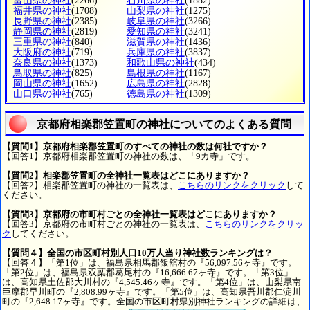
富山県の神社
(2266)
石川県の神社
(1882)
福井県の神社
(1708)
山梨県の神社
(1275)
長野県の神社
(2385)
岐阜県の神社
(3266)
静岡県の神社
(2819)
愛知県の神社
(3241)
三重県の神社
(840)
滋賀県の神社
(1436)
大阪府の神社
(719)
兵庫県の神社
(3837)
奈良県の神社
(1373)
和歌山県の神社
(434)
鳥取県の神社
(825)
島根県の神社
(1167)
岡山県の神社
(1652)
広島県の神社
(2828)
山口県の神社
(765)
徳島県の神社
(1309)
京都府相楽郡笠置町の神社についてのよくある質問
【質問1】京都府相楽郡笠置町のすべての神社の数は何社ですか？
【回答1】京都府相楽郡笠置町の神社の数は、「9カ寺」です。
【質問2】相楽郡笠置町の全神社一覧表はどこにありますか？
【回答2】相楽郡笠置町の神社の一覧表は、
こちらのリンクをクリック
して
ください。
【質問3】京都府の市町村ごとの全神社一覧表はどこにありますか？
【回答3】京都府の市町村ごとの神社の一覧表は、
こちらのリンクをクリッ
ク
してください。
【質問４】全国の市区町村別人口10万人当り神社数ランキングは？
【回答４】「第1位」は、福島県相馬郡飯舘村の『56,097.56ヶ寺』です。
「第2位」は、福島県双葉郡葛尾村の『16,666.67ヶ寺』です。「第3位」
は、高知県土佐郡大川村の『4,545.46ヶ寺』です。「第4位」は、山梨県南
巨摩郡早川町の『2,808.99ヶ寺』です。「第5位」は、高知県吾川郡仁淀川
町の『2,648.17ヶ寺』です。全国の市区町村県別神社ランキングの詳細は、