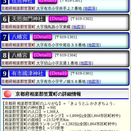
5
[Detail]
住吉神社
[〒619-1301]
京都府相楽郡笠置町
大字有市小字井手上７番地
[地図等]
6
[Detail]
天照御門神社
[〒619-1302]
京都府相楽郡笠置町
大字飛鳥路小字東畷
[地図等]
7
[Detail]
八幡宮
[〒619-1301]
京都府相楽郡笠置町
大字有市小字中尾谷３９番地
[地図等]
8
[Detail]
八幡宮
[〒619-1304]
京都府相楽郡笠置町
大字切山小字京通１番地
[地図等]
9
[Detail]
有市國津神社
[〒619-1301]
京都府相楽郡笠置町
大字有市小字平ノ畑５６番地
[地図等]
京都府相楽郡笠置町の詳細情報
【京都府 相楽郡笠置町のふりがな】＝「きょうとふ かさぎちょう」
【相楽郡笠置町の神社数】＝9社
【相楽郡笠置町の人口】＝1,368人
【相楽郡笠置町の人口数ランキング】＝1,809位(全国1,864市区町村中)
【相楽郡笠置町の面積】＝23.52平方Km
【相楽郡笠置町の面積ランキング】＝1,582位(全国1,864市区町村中)
【相楽郡笠置町の世帯数】＝573世帯