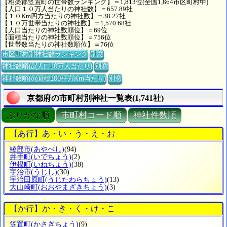
【相楽郡笠置町の世帯数ランキング】＝1,813位(全国1,864市区町村中)
【人口１０万人当たりの神社数】＝657.89社
【１０Km四方当たりの神社数】＝38.27社
【１０万世帯当たりの神社数】＝1,570.68社
【人口当たりの神社数順位】＝69位
【面積当たりの神社数順位】＝756位
【世帯数当たりの神社数順位】＝76位
市区町村別神社数ランキング
別窓
神社数順位(人口10万人当たり)
別窓
神社数順位(面積100平方Km当たり)
別窓
京都府の市町村別神社一覧表(1,741社)
ぶりがな順
市町村コード順
神社件数順
【あ行】あ・い・う・え・お
綾部市
(あやべし)
(94)
井手町
(いでちょう)
(2)
伊根町
(いねちょう)
(38)
宇治市
(うじし)
(30)
宇治田原町
(うじたわらちょう)
(13)
大山崎町
(おおやまざきちょう)
(3)
【か行】か・き・く・け・こ
笠置町
(かさぎちょう)
(9)