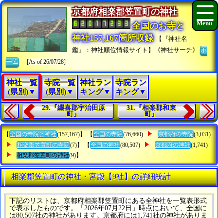
京都府相楽郡笠置町の神社
全国のお寺と
神社157,167箇所収録
【『神社名
鑑』：神社順位情報サイト】《神社サーチ》
ホ
ーム
[As of 26/07/28]
神社一覧
寺院一覧
神社ラン
寺院ラン
(県別)▼
(県別)▼
キング▼
キング▼
29.『綴喜郡宇治田原
31.『相楽郡和束
町』
町』
【
全国の寺院と神社
(157,167)】 【
全国の寺院
(76,660)
京都府の寺院
(3,031)
相楽郡笠置町の寺院
(7)】 【
全国の神社
(80,507)
京都府の神社
(1,741)
相楽郡笠置町の神社
(9)】
相楽郡笠置町の神社・宮殿【9社】の詳細統計
下記のリストは、京都府相楽郡笠置町にある全神社を一覧表形式
で表示したものです。「2026年07月22日」時点において、全国に
は80,507社の神社があります。京都府には1,741社の神社がありま