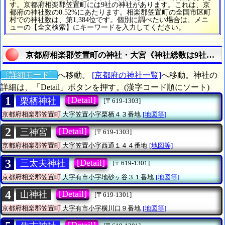
す。京都府相楽郡笠置町には9社の神社があります。これは、京
都府の神社数の0.52%にあたります。相楽郡笠置町の全国市区町
村での神社数は、第1,384位です。個別に調べたい場合は、メニ
ューの【全文検索】にキーワードを入力してください。
京都府相楽郡笠置町の神社・大宮《神社総数は9社》の
〔詳細モード〕
へ移動。
[京都府の神社一覧]
へ移動。神社の
詳細は、「Detail」ボタンを押す。(漢字コード順にソート)
1
[Detail]
栗栖神社
[〒619-1303]
京都府相楽郡笠置町
大字笠置小字栗栖４３番地
[地図等]
2
[Detail]
三神宮
[〒619-1303]
京都府相楽郡笠置町
大字笠置小字西通１４４番地
[地図等]
3
[Detail]
三太夫神社
[〒619-1301]
京都府相楽郡笠置町
大字有市小字地砂ヶ谷３１番地
[地図等]
4
[Detail]
山神社
[〒619-1301]
京都府相楽郡笠置町
大字有市小字横川口９番地
[地図等]