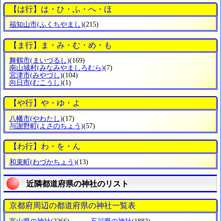
【は行】は・ひ・ふ・へ・ほ
福知山市
(ふくちやまし)
(215)
【ま行】ま・み・む・め・も
舞鶴市
(まいづるし)
(169)
南山城村
(みなみやましろむら)
(7)
宮津市
(みやづし)
(104)
向日市
(むこうし)
(1)
【や行】や・ゆ・よ
八幡市
(やわたし)
(17)
与謝野町
(よさのちょう)
(57)
【わ行】わ・を・ん
和束町
(わづかちょう)
(13)
近隣都道府県の神社のリスト
京都府周辺の都道府県の神社一覧表