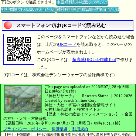
下記のボタンで確認できます。
市区町村別神社数ランキング
神社数順位(人口10万人当たり)
神社数順位(面積100平方Km当たり)
スマートフォンではQRコードで読み込む
このページをスマートフォンなどから読み込む場合
は、上記の
QRコード
を読み取ると、このページの
ホームページが表示されます。
このQRコードは、
超高速QRCode作成Tool
で作りま
した。
（QRコードは、株式会社デンソーウェーブの登録商標です）
[This page was uploaded on 2026年07月28日(火曜
日)10時57分01秒]
『神社リサーチ』 ｜ Research Shrine
｜
2012-2026
Created by
Search Shrines Corp.
神社・大社・御宮の
全国総合情報サイト
≪神社統合調査・
検索サイト≫
【歴史・神社の総合インフォメーション】
－全国
の神社・大社・宮殿辞典－
【更新日時：2026年(令和08年)07月27日（月曜日）09時16分31秒】
プライバシー・ポリシー
、
稼働環境
、
利用規約
【神社・神道関連】：神社の御朱印帳 御神幸 神の意志 神聖な鳥居 神聖な巡礼 神道の