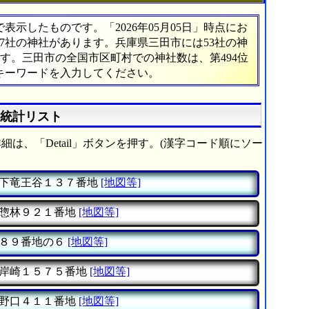
示したものです。「2026年05月05日」時点にお
837社の神社があります。兵庫県三田市には53社の神
ます。三田市の全国市区町村での神社数は、第494位
キーワードを入力してください。
の統計リスト
細は、「Detail」ボタンを押す。(漢字コード順にソー
下竜王谷１３７番地
[地図等]
惣林９２１番地
[地図等]
８９番地の６
[地図等]
岸崎１５７５番地
[地図等]
野口４１１番地
[地図等]