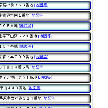
字宮の前３５３番地
[地図等]
字古谷垣内１番地
[地図等]
２０５番地
[地図等]
上字下山添５２１番地
[地図等]
１５７番地
[地図等]
字森ノ本７０９番地
[地図等]
３丁目３４番５号
[地図等]
中字天神山７５１番地
[地図等]
東山４４９番地
[地図等]
手原字西稲谷３２４番地
[地図等]