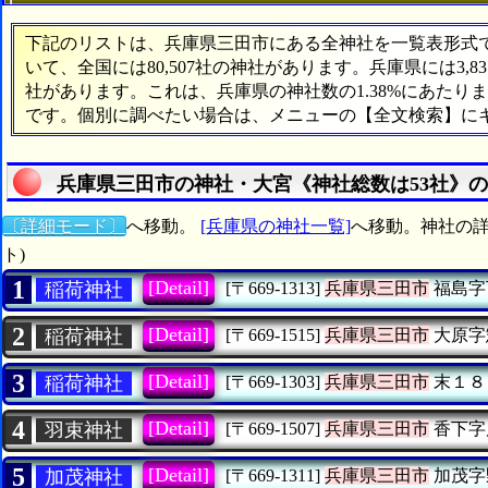
下記のリストは、兵庫県三田市にある全神社を一覧表形式で表
いて、全国には80,507社の神社があります。兵庫県には3,
社があります。これは、兵庫県の神社数の1.38%にあたり
です。個別に調べたい場合は、メニューの【全文検索】に
兵庫県三田市の神社・大宮《神社総数は53社》
〔詳細モード〕
へ移動。
[兵庫県の神社一覧]
へ移動。神社の詳
ト)
1
[Detail]
稲荷神社
[〒669-1313]
兵庫県三田市
福島字
2
[Detail]
稲荷神社
[〒669-1515]
兵庫県三田市
大原字
3
[Detail]
稲荷神社
[〒669-1303]
兵庫県三田市
末１８
4
[Detail]
羽束神社
[〒669-1507]
兵庫県三田市
香下字
5
[Detail]
加茂神社
[〒669-1311]
兵庫県三田市
加茂字