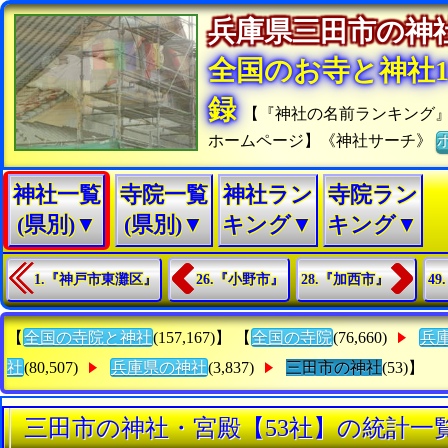
兵庫県三田市の
全国のお寺と神社15
録
【『神社の名前ランキング
ホームページ】《神社サーチ》
神社一覧
寺院一覧
神社ラン
寺院ラン
(県別)▼
(県別)▼
キング▼
キング▼
1.『神戸市東灘区』
26.『小野市』
28.『加西市』
4
【
全国の寺院と神社
(157,167)】 【
全国の寺院
(76,660)
兵
社
(80,507)
兵庫県の神社
(3,837)
三田市の神社
(53)】
三田市の神社・宮殿【53社】の統計一