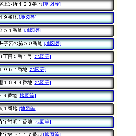
字上ン所４３３番地
[地図等]
４９番地
[地図等]
２５１番地
[地図等]
井字宮の脇５０番地
[地図等]
３丁目５番１号
[地図等]
１０５７番地
[地図等]
瀬１６４４番地
[地図等]
２９番地
[地図等]
沢１番地
[地図等]
寺字神明１番地
[地図等]
中字笠下１１７番地
[地図等]