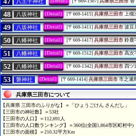
47
[Detail]
八王子神社
[〒669-1507]
兵庫県三田市
香
48
[Detail]
八坂神社
[〒669-1415]
兵庫県三田市
上槻
49
[Detail]
八坂神社
[〒669-1411]
兵庫県三田市
波豆
50
[Detail]
八幡神社
[〒669-1417]
兵庫県三田市
鈴鹿
51
[Detail]
八幡神社
[〒669-1512]
兵庫県三田市
高次
52
[Detail]
八幡神社
[〒669-1342]
兵庫県三田市
四ツ
53
[Detail]
磐神社
[〒669-1414]
兵庫県三田市
市之瀬
兵庫県三田市について
【兵庫県 三田市のふりがな】＝「ひょうごけん さんだし」
【三田市の神社数】＝53社
【三田市の人口】＝112,691人
【三田市の人口数ランキング】＝360位(全国1,864市区町村中)
【三田市の面積】＝210.32平方Km