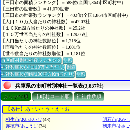
【三田市の面積ランキング】＝588位(全国1,864市区町村中)
【三田市の世帯数】＝41,070世帯
【三田市の世帯数ランキング】＝402位(全国1,864市区町村中)
【人口１０万人当たりの神社数】＝47.03社
【１０Km四方当たりの神社数】＝25.2社
【１０万世帯当たりの神社数】＝129.05社
【人口当たりの神社数順位】＝1,215位
【面積当たりの神社数順位】＝1,001位
【世帯数当たりの神社数順位】＝1,181位
市区町村別神社数ランキング
別窓
神社数順位(人口10万人当たり)
別窓
神社数順位(面積100平方Km当たり)
別窓
兵庫県の市町村別神社一覧表(3,837社)
ぶりがな順
市町村コード順
神社件数順
【あ行】あ・い・う・え・お
相生市
(48)
明石市
(あいおいし)
(あかし
赤穂市
(34)
朝来市
(あこうし)
(あさご