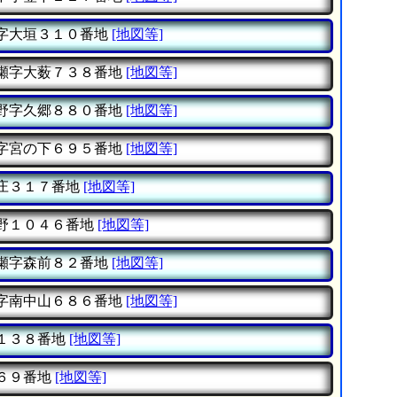
字大垣３１０番地
[地図等]
瀬字大薮７３８番地
[地図等]
野字久郷８８０番地
[地図等]
字宮の下６９５番地
[地図等]
庄３１７番地
[地図等]
野１０４６番地
[地図等]
瀬字森前８２番地
[地図等]
字南中山６８６番地
[地図等]
１３８番地
[地図等]
６９番地
[地図等]