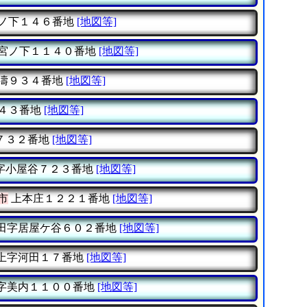
ノ下１４６番地
[地図等]
宮ノ下１１４０番地
[地図等]
濤９３４番地
[地図等]
４３番地
[地図等]
７３２番地
[地図等]
字小屋谷７２３番地
[地図等]
市
上本庄１２２１番地
[地図等]
田字居屋ケ谷６０２番地
[地図等]
上字河田１７番地
[地図等]
字美内１１００番地
[地図等]