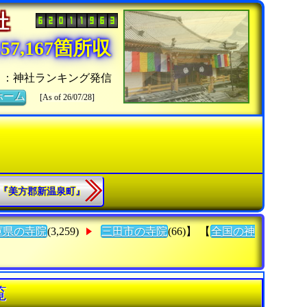
神社
7,167箇所収
』：神社ランキング発信
ホーム
[As of 26/07/28]
9.『美方郡新温泉町』
庫県の寺院
(3,259)
三田市の寺院
(66)】 【
全国の神
覧