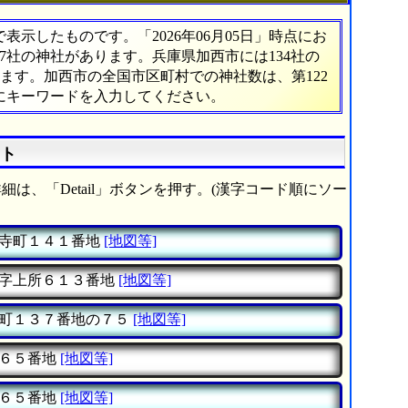
示したものです。「2026年06月05日」時点にお
837社の神社があります。兵庫県加西市には134社の
ります。加西市の全国市区町村での神社数は、第122
にキーワードを入力してください。
スト
細は、「Detail」ボタンを押す。(漢字コード順にソー
寺町１４１番地
[地図等]
字上所６１３番地
[地図等]
町１３７番地の７５
[地図等]
６５番地
[地図等]
６５番地
[地図等]