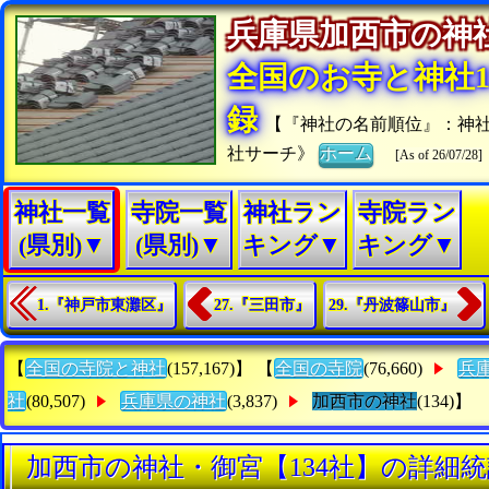
兵庫県加西市の
全国のお寺と神社15
録
【『神社の名前順位』：神
社サーチ》
ホーム
[As of 26/07/28]
神社一覧
寺院一覧
神社ラン
寺院ラン
(県別)▼
(県別)▼
キング▼
キング▼
1.『神戸市東灘区』
27.『三田市』
29.『丹波篠山市』
【
全国の寺院と神社
(157,167)】 【
全国の寺院
(76,660)
兵
社
(80,507)
兵庫県の神社
(3,837)
加西市の神社
(134)】
加西市の神社・御宮【134社】の詳細統