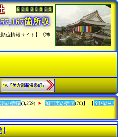
神社
7,167箇所収
社順位情報サイト】《神
49.『美方郡新温泉町』
庫県の寺院
(3,259)
加西市の寺院
(76)】 【
全国の神
計