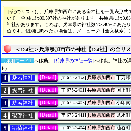
下記のリストは、兵庫県加西市にある全神社を一覧表形式で表
いて、全国には80,507社の神社があります。兵庫県には3,
神社があります。これは、兵庫県の神社数の3.49%にあた
位です。個別に調べたい場合は、メニューの【全文検索】
＜134社＞兵庫県加西市の神社【134社】の全リ
〔詳細モード〕
へ移動。
[兵庫県の神社一覧]
へ移動。神社の詳
ト)
1
[Detail]
愛宕神社
[〒675-2452]
兵庫県加西市
下万願
2
[Detail]
愛宕神社
[〒675-2401]
兵庫県加西市
国正町
3
[Detail]
愛宕神社
[〒675-2403]
兵庫県加西市
小印南
4
[Detail]
磯部神社
[〒675-2441]
兵庫県加西市
越水町
5
[Detail]
稲荷神社
[〒675-2404]
兵庫県加西市
油谷町