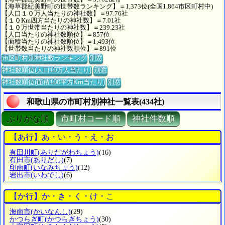
【海草郡紀美野町の世帯数ランキング】＝1,373位(全国1,864市区町村中)
【人口１０万人当たりの神社数】＝97.76社
【１０Km四方当たりの神社数】＝7.01社
【１０万世帯当たりの神社数】＝239.23社
【人口当たりの神社数順位】＝857位
【面積当たりの神社数順位】＝1,493位
【世帯数当たりの神社数順位】＝891位
市区町村別神社数ランキング
別窓
神社数順位(人口10万人当たり)
別窓
神社数順位(面積100平方Km当たり)
別窓
和歌山県の市町村別神社一覧表(434社)
ぶりがな順
市町村コード順
神社件数順
【あ行】あ・い・う・え・お
有田川町
(ありだがわちょう)
(16)
有田市
(ありだし)
(7)
印南町
(いなみちょう)
(12)
岩出市
(いわでし)
(6)
【か行】か・き・く・け・こ
海南市
(かいなんし)
(29)
かつらぎ町
(かつらぎちょう)
(30)