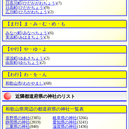
日高川町
(ひだかがわちょう)
(7)
日高町
(ひだかちょう)
(9)
広川町
(ひろがわちょう)
(2)
【ま行】ま・み・む・め・も
みなべ町
(みなべちょう)
(6)
美浜町
(みはまちょう)
(3)
【や行】や・ゆ・よ
湯浅町
(ゆあさちょう)
(2)
由良町
(ゆらちょう)
(2)
【わ行】わ・を・ん
和歌山市
(わかやまし)
(68)
近隣都道府県の神社のリスト
和歌山県周辺の都道府県の神社一覧表
長野県の神社
(2385)
岐阜県の神社
(3266)
静岡県の神社
(2819)
愛知県の神社
(3241)
三重県の神社
(840)
滋賀県の神社
(1436)