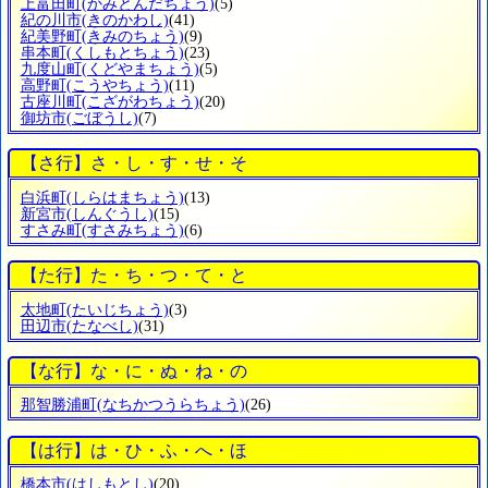
上富田町
(かみとんだちょう)
(5)
紀の川市
(きのかわし)
(41)
紀美野町
(きみのちょう)
(9)
串本町
(くしもとちょう)
(23)
九度山町
(くどやまちょう)
(5)
高野町
(こうやちょう)
(11)
古座川町
(こざがわちょう)
(20)
御坊市
(ごぼうし)
(7)
【さ行】さ・し・す・せ・そ
白浜町
(しらはまちょう)
(13)
新宮市
(しんぐうし)
(15)
すさみ町
(すさみちょう)
(6)
【た行】た・ち・つ・て・と
太地町
(たいじちょう)
(3)
田辺市
(たなべし)
(31)
【な行】な・に・ぬ・ね・の
那智勝浦町
(なちかつうらちょう)
(26)
【は行】は・ひ・ふ・へ・ほ
橋本市
(はしもとし)
(20)