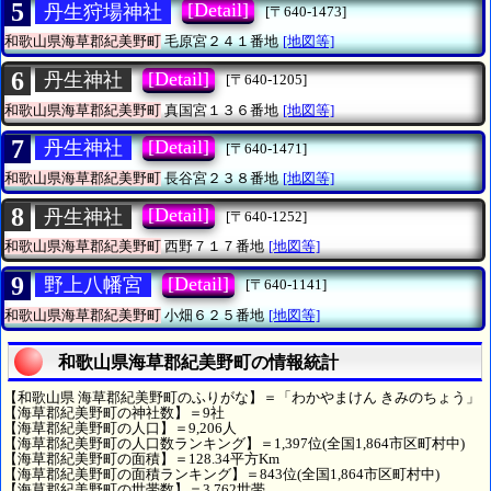
5
[Detail]
丹生狩場神社
[〒640-1473]
和歌山県海草郡紀美野町
毛原宮２４１番地
[地図等]
6
[Detail]
丹生神社
[〒640-1205]
和歌山県海草郡紀美野町
真国宮１３６番地
[地図等]
7
[Detail]
丹生神社
[〒640-1471]
和歌山県海草郡紀美野町
長谷宮２３８番地
[地図等]
8
[Detail]
丹生神社
[〒640-1252]
和歌山県海草郡紀美野町
西野７１７番地
[地図等]
9
[Detail]
野上八幡宮
[〒640-1141]
和歌山県海草郡紀美野町
小畑６２５番地
[地図等]
和歌山県海草郡紀美野町の情報統計
【和歌山県 海草郡紀美野町のふりがな】＝「わかやまけん きみのちょう」
【海草郡紀美野町の神社数】＝9社
【海草郡紀美野町の人口】＝9,206人
【海草郡紀美野町の人口数ランキング】＝1,397位(全国1,864市区町村中)
【海草郡紀美野町の面積】＝128.34平方Km
【海草郡紀美野町の面積ランキング】＝843位(全国1,864市区町村中)
【海草郡紀美野町の世帯数】＝3,762世帯