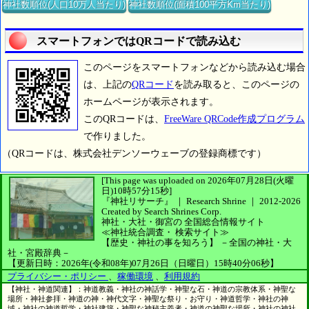
神社数順位(人口10万人当たり)
神社数順位(面積100平方Km当たり)
スマートフォンではQRコードで読み込む
このページをスマートフォンなどから読み込む場合
は、上記の
QRコード
を読み取ると、このページの
ホームページが表示されます。
このQRコードは、
FreeWare QRCode作成プログラム
で作りました。
（QRコードは、株式会社デンソーウェーブの登録商標です）
[This page was uploaded on 2026年07月28日(火曜
日)10時57分15秒]
『神社リサーチ』 ｜ Research Shrine
｜
2012-2026
Created by
Search Shrines Corp.
神社・大社・御宮の
全国総合情報サイト
≪神社統合調査・
検索サイト≫
【歴史・神社の事を知ろう】
－全国の神社・大
社・宮殿辞典－
【更新日時：2026年(令和08年)07月26日（日曜日）15時40分06秒】
プライバシー・ポリシー
、
稼働環境
、
利用規約
【神社・神道関連】：神道教義・神社の神話学・神聖な石・神道の宗教体系・神聖な
場所・神社参拝・神道の神・神代文字・神聖な祭り・お守り・神道哲学・神社の神
域・神社の神道哲学・神社建築・神聖な神秘主義者・神道の神聖な場所・神社の神社