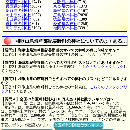
京都府の神社
(1741)
大阪府の神社
(719)
兵庫県の神社
(3837)
奈良県の神社
(1373)
鳥取県の神社
(825)
島根県の神社
(1167)
岡山県の神社
(1652)
広島県の神社
(2828)
山口県の神社
(765)
徳島県の神社
(1309)
香川県の神社
(801)
愛媛県の神社
(1250)
高知県の神社
(2162)
福岡県の神社
(3391)
和歌山県海草郡紀美野町の神社についてのよくある質
【質問1】和歌山県海草郡紀美野町のすべての神社の数は何社ですか？
【回答1】和歌山県海草郡紀美野町の神社の数は、「9カ寺」です。
【質問2】海草郡紀美野町のすべての神社のリストはどこにありますか？
【回答2】海草郡紀美野町の神社の一覧表は、
こちらのリンクをクリック
し
てください。
【質問3】和歌山県の市町村ごとのすべての神社のリストはどこにあります
か？
【回答3】和歌山県の市町村ごとの神社の一覧表は、
こちらのリンクをクリ
ック
してください。
【質問４】全国の市区町村別人口10万人当り神社数ランキングは？
【回答４】「第1位」は、福島県相馬郡飯舘村の『56,097.56ヶ寺』です。
「第2位」は、福島県双葉郡葛尾村の『16,666.67ヶ寺』です。「第3位」
は、高知県土佐郡大川村の『4,545.46ヶ寺』です。「第4位」は、山梨県南
巨摩郡早川町の『2,808.99ヶ寺』です。「第5位」は、高知県吾川郡仁淀川
町の『2,648.17ヶ寺』です。全国の市区町村県別神社ランキングの詳細は、
下記のボタンで確認できます。
市区町村別神社数ランキング