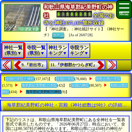
和歌山県海草郡紀美野町の神
社
全国のお
寺と神社157,167箇所収録
【『神社調査』：神社統計サイト】《神社サー
チ》
ホーム
[As of 26/07/28]
神社一覧
寺院一覧
神社ラン
寺院ラン
(県別)▼
(県別)▼
キング▼
キング▼
9.『岩出市』
11.『伊都郡かつらぎ町』
【
全国の寺院と神社
(157,167)】 【
全国の寺院
(76,660)
和歌山県の寺院
(1,573)
海草郡紀美野町の寺院
(42)】 【
全国の神社
(80,507)
和歌山県の
神社
(434)
海草郡紀美野町の神社
(9)】
海草郡紀美野町の神社・宮殿《神社総数は9社》の詳細リス
下記のリストは、和歌山県海草郡紀美野町にある全神社を一覧表
形式で表示したものです。「2026年06月27日」時点において、全
国には80,507社の神社があります。和歌山県には434社の神社が