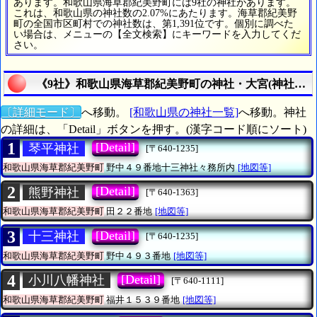
あります。和歌山県海草郡紀美野町には9社の神社があります。
これは、和歌山県の神社数の2.07%にあたります。海草郡紀美野
町の全国市区町村での神社数は、第1,391位です。個別に調べた
い場合は、メニューの【全文検索】にキーワードを入力してくだ
さい。
《9社》和歌山県海草郡紀美野町の神社・大宮(神社総数
〔詳細モード〕
へ移動。
[和歌山県の神社一覧]
へ移動。神社
の詳細は、「Detail」ボタンを押す。(漢字コード順にソート)
1
[Detail]
琴平神社
[〒640-1235]
和歌山県海草郡紀美野町
野中４９番地十三神社々務所内
[地図等]
2
[Detail]
熊野神社
[〒640-1363]
和歌山県海草郡紀美野町
田２２番地
[地図等]
3
[Detail]
十三神社
[〒640-1235]
和歌山県海草郡紀美野町
野中４９３番地
[地図等]
4
[Detail]
小川八幡神社
[〒640-1111]
和歌山県海草郡紀美野町
福井１５３９番地
[地図等]