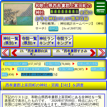
和歌山県西牟婁郡上富田町の
神社
全国の
お寺と神社157,167箇所収録
【『神社帳簿』：神社統計ホームページ】《神社
サーチ》
ホーム
[As of 26/07/28]
神社一覧
寺院一覧
神社ラン
寺院ラン
(県別)▼
(県別)▼
キング▼
キング▼
23.『西牟婁郡白浜
25.『西牟婁郡すさみ
町』
町』
【
全国の寺院と神社
(157,167)】 【
全国の寺院
(76,660)
和歌山県の寺院
(1,573)
西牟婁郡上富田町の寺院
(9)】 【
全国の神社
(80,507)
和歌山県の
神社
(434)
西牟婁郡上富田町の神社
(5)】
西牟婁郡上富田町の神社・宮殿【5社】を調査
下記のリストは、和歌山県西牟婁郡上富田町にある全神社を一覧
表形式で表示したものです。「2026年07月09日」時点において、
全国には80,507社の神社があります。和歌山県には434社の神社