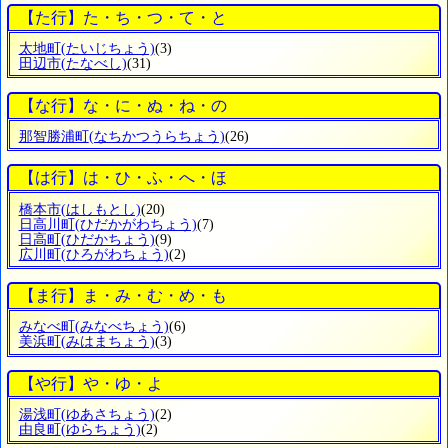
【た行】た・ち・つ・て・と
太地町
(たいじちょう)
(3)
田辺市
(たなべし)
(31)
【な行】な・に・ぬ・ね・の
那智勝浦町
(なちかつうらちょう)
(26)
【は行】は・ひ・ふ・へ・ほ
橋本市
(はしもとし)
(20)
日高川町
(ひだかがわちょう)
(7)
日高町
(ひだかちょう)
(9)
広川町
(ひろがわちょう)
(2)
【ま行】ま・み・む・め・も
みなべ町
(みなべちょう)
(6)
美浜町
(みはまちょう)
(3)
【や行】や・ゆ・よ
湯浅町
(ゆあさちょう)
(2)
由良町
(ゆらちょう)
(2)