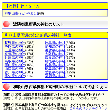
【わ行】わ・を・ん
和歌山市
(わかやまし)
(68)
近隣都道府県の神社のリスト
和歌山県周辺の都道府県の神社一覧表
長野県の神社
(2385)
岐阜県の神社
(3266)
静岡県の神社
(2819)
愛知県の神社
(3241)
三重県の神社
(840)
滋賀県の神社
(1436)
京都府の神社
(1741)
大阪府の神社
(719)
兵庫県の神社
(3837)
奈良県の神社
(1373)
鳥取県の神社
(825)
島根県の神社
(1167)
岡山県の神社
(1652)
広島県の神社
(2828)
山口県の神社
(765)
徳島県の神社
(1309)
香川県の神社
(801)
愛媛県の神社
(1250)
高知県の神社
(2162)
福岡県の神社
(3391)
和歌山県西牟婁郡上富田町の神社についてのよくある
【質問1】和歌山県西牟婁郡上富田町のすべての神社の数は何社ですか？
【回答1】和歌山県西牟婁郡上富田町の神社の数は、「5カ寺」です。
【質問2】西牟婁郡上富田町の全神社を調べるにはどうすれば良いですか？
【回答2】西牟婁郡上富田町の神社の一覧表は、
こちらのリンクをクリック