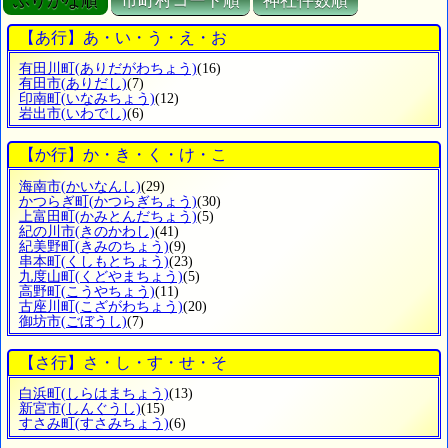
ぶりがな順
市町村コード順
神社件数順
【あ行】あ・い・う・え・お
有田川町
(ありだがわちょう)
(16)
有田市
(ありだし)
(7)
印南町
(いなみちょう)
(12)
岩出市
(いわでし)
(6)
【か行】か・き・く・け・こ
海南市
(かいなんし)
(29)
かつらぎ町
(かつらぎちょう)
(30)
上富田町
(かみとんだちょう)
(5)
紀の川市
(きのかわし)
(41)
紀美野町
(きみのちょう)
(9)
串本町
(くしもとちょう)
(23)
九度山町
(くどやまちょう)
(5)
高野町
(こうやちょう)
(11)
古座川町
(こざがわちょう)
(20)
御坊市
(ごぼうし)
(7)
【さ行】さ・し・す・せ・そ
白浜町
(しらはまちょう)
(13)
新宮市
(しんぐうし)
(15)
すさみ町
(すさみちょう)
(6)