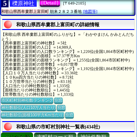
5
[Detail]
櫟原神社
[〒649-2105]
和歌山県西牟婁郡上富田町
朝来２８２３番地
[地図等]
和歌山県西牟婁郡上富田町の詳細情報
【和歌山県 西牟婁郡上富田町のふりがな】＝「わかやまけん かみとんだち
ょう」
【西牟婁郡上富田町の神社数】＝5社
【西牟婁郡上富田町の人口】＝14,989人
【西牟婁郡上富田町の人口数ランキング】＝1,220位(全国1,864市区町村中)
【西牟婁郡上富田町の面積】＝57.37平方Km
【西牟婁郡上富田町の面積ランキング】＝1,255位(全国1,864市区町村中)
【西牟婁郡上富田町の世帯数】＝6,017世帯
【西牟婁郡上富田町の世帯数ランキング】＝1,192位(全国1,864市区町村中)
【人口１０万人当たりの神社数】＝33.36社
【１０Km四方当たりの神社数】＝8.72社
【１０万世帯当たりの神社数】＝83.1社
【人口当たりの神社数順位】＝1,335位
【面積当たりの神社数順位】＝1,445位
【世帯数当たりの神社数順位】＝1,333位
市区町村別神社数ランキング
別窓
神社数順位(人口10万人当たり)
別窓
神社数順位(面積100平方Km当たり)
別窓
和歌山県の市町村別神社一覧表(434社)