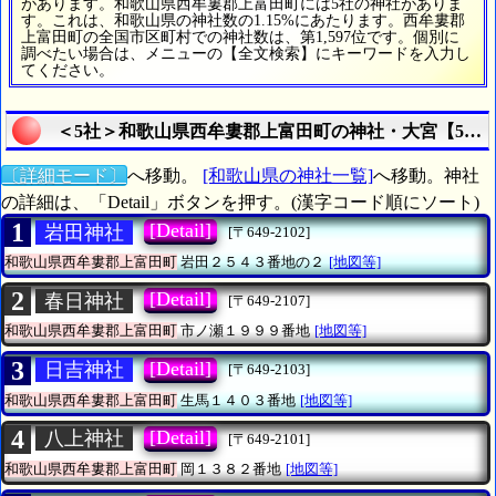
があります。和歌山県西牟婁郡上富田町には5社の神社がありま
す。これは、和歌山県の神社数の1.15%にあたります。西牟婁郡
上富田町の全国市区町村での神社数は、第1,597位です。個別に
調べたい場合は、メニューの【全文検索】にキーワードを入力し
てください。
＜5社＞和歌山県西牟婁郡上富田町の神社・大宮【5社
〔詳細モード〕
へ移動。
[和歌山県の神社一覧]
へ移動。神社
の詳細は、「Detail」ボタンを押す。(漢字コード順にソート)
1
[Detail]
岩田神社
[〒649-2102]
和歌山県西牟婁郡上富田町
岩田２５４３番地の２
[地図等]
2
[Detail]
春日神社
[〒649-2107]
和歌山県西牟婁郡上富田町
市ノ瀬１９９９番地
[地図等]
3
[Detail]
日吉神社
[〒649-2103]
和歌山県西牟婁郡上富田町
生馬１４０３番地
[地図等]
4
[Detail]
八上神社
[〒649-2101]
和歌山県西牟婁郡上富田町
岡１３８２番地
[地図等]