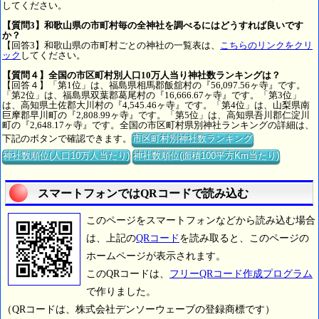
してください。
【質問3】和歌山県の市町村毎の全神社を調べるにはどうすれば良いです
か？
【回答3】和歌山県の市町村ごとの神社の一覧表は、
こちらのリンクをクリ
ック
してください。
【質問４】全国の市区町村別人口10万人当り神社数ランキングは？
【回答４】「第1位」は、福島県相馬郡飯舘村の『56,097.56ヶ寺』です。
「第2位」は、福島県双葉郡葛尾村の『16,666.67ヶ寺』です。「第3位」
は、高知県土佐郡大川村の『4,545.46ヶ寺』です。「第4位」は、山梨県南
巨摩郡早川町の『2,808.99ヶ寺』です。「第5位」は、高知県吾川郡仁淀川
町の『2,648.17ヶ寺』です。全国の市区町村県別神社ランキングの詳細は、
下記のボタンで確認できます。
市区町村別神社数ランキング
神社数順位(人口10万人当たり)
神社数順位(面積100平方Km当たり)
スマートフォンではQRコードで読み込む
このページをスマートフォンなどから読み込む場合
は、上記の
QRコード
を読み取ると、このページの
ホームページが表示されます。
このQRコードは、
フリーQRコード作成プログラム
で作りました。
（QRコードは、株式会社デンソーウェーブの登録商標です）