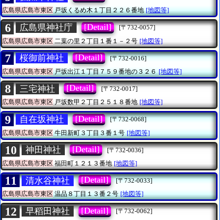
広島県広島市東区
戸坂くるめ木１丁目２２６番地
[地図等]
6
[Detail]
広島県神社庁
[〒732-0057]
広島県広島市東区
二葉の里２丁目１番１－２号
[地図等]
7
[Detail]
桜御前神社
[〒732-0016]
広島県広島市東区
戸坂出江１丁目７５９番地の３２６
[地図等]
8
[Detail]
三宅神社
[〒732-0017]
広島県広島市東区
戸坂数甲２丁目２５１８番地
[地図等]
9
[Detail]
自在坂神社
[〒732-0068]
広島県広島市東区
牛田新町３丁目３番１号
[地図等]
10
[Detail]
神田神社
[〒732-0036]
広島県広島市東区
福田町１２１３番地
[地図等]
11
[Detail]
清水谷神社
[〒732-0033]
広島県広島市東区
温品８丁目１３番２号
[地図等]
12
[Detail]
早稻田神社
[〒732-0062]