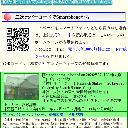
神社数順位(人口10万人当たり)
神社数順位(面積100平方Km当たり)
二次元バーコードでSmartphoneから
このページをスマートフォンなどから読み込む場合
は、上記の
QRコード
を読み取ると、このページの
ホームページが表示されます。
このQRコードは、
完全永久100%無料QRコード作成
ツール
で作りました。
（QRコードは、株式会社デンソーウェーブの登録商標です）
[This page was uploaded on 2026年07月28日(火曜
日)10時57分23秒]
『神社リサーチ』 ｜ Research Shrine
｜
2012-2026
Created by
Search Shrines Corp.
神社・大社・御宮の
全国総合情報サイト
≪神社統合調査・
検索サイト≫
【全国日本のお宮さんの全リスト】
－全国の神
社・大社・宮殿辞典－
【更新日時：2026年(令和08年)07月27日（月曜日）11時27分09秒】
プライバシー・ポリシー
、
稼働環境
、
利用規約
【神社・神道関連】：神道の象徴・神道道場・神聖な木彫り・神職・御朱印・御神
体・御神幸・神道の祭り・神社の宝物・神道の秘儀・神道哲学・神道の聖典・神聖な
祝祭・神聖な場所・神道の教え・神道の神社祭り・神社の神域・神聖な器具・神聖な