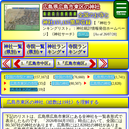
広島県広島市東区の神社
全国のお寺と
神社157,167箇所収録
【『神社ラ
ンキングリスト』：神社統計情報発信ホームペー
ジ】《神社サーチ》
ホーム
[As of 26/07/28]
神社一覧
寺院一覧
神社ラン
寺院ラン
(県別)▼
(県別)▼
キング▼
キング▼
1.『広島市中区』
3.『広島市南区』
【
全国の寺院と神社
(157,167)】 【
全国の寺院
(76,660)
広島県の寺院
(1,741)
広島市東区の寺院
(35)】 【
全国の神社
(80,507)
広島県の神社
(2,828)
広島市東区の神社
(19)】
広島市東区の神社《総数は19社》を理解する
下記のリストは、広島県広島市東区にある全神社を一覧表形式で
表示したものです。「2026年04月19日」時点において、全国には
80,507社の神社があります。広島県には2,828社の神社がありま