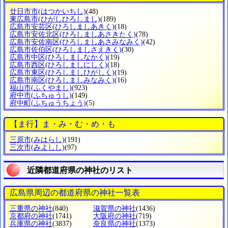
廿日市市
(はつかいちし)
(48)
東広島市
(ひがしひろしまし)
(189)
広島市安芸区
(ひろしましあきく)
(18)
広島市安佐北区
(ひろしましあさきたく)
(78)
広島市安佐南区
(ひろしましあさみなみく)
(42)
広島市佐伯区
(ひろしましさえきく)
(30)
広島市中区
(ひろしましなかく)
(19)
広島市西区
(ひろしましにしく)
(18)
広島市東区
(ひろしましひがしく)
(19)
広島市南区
(ひろしましみなみく)
(16)
福山市
(ふくやまし)
(923)
府中市
(ふちゅうし)
(149)
府中町
(ふちゅうちょう)
(5)
【ま行】ま・み・む・め・も
三原市
(みはらし)
(191)
三次市
(みよしし)
(97)
近隣都道府県の神社のリスト
広島県周辺の都道府県の神社一覧表
三重県の神社
(840)
滋賀県の神社
(1436)
京都府の神社
(1741)
大阪府の神社
(719)
兵庫県の神社
(3837)
奈良県の神社
(1373)