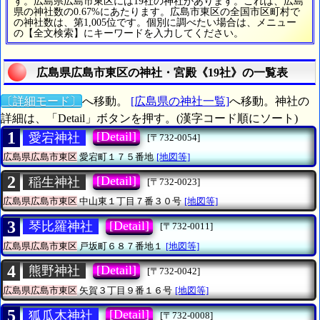
す。広島県広島市東区には19社の神社があります。これは、広島
県の神社数の0.67%にあたります。広島市東区の全国市区町村で
の神社数は、第1,005位です。個別に調べたい場合は、メニュー
の【全文検索】にキーワードを入力してください。
広島県広島市東区の神社・宮殿《19社》の一覧表
〔詳細モード〕
へ移動。
[広島県の神社一覧]
へ移動。神社の
詳細は、「Detail」ボタンを押す。(漢字コード順にソート)
1
[Detail]
愛宕神社
[〒732-0054]
広島県広島市東区
愛宕町１７５番地
[地図等]
2
[Detail]
稲生神社
[〒732-0023]
広島県広島市東区
中山東１丁目７番３０号
[地図等]
3
[Detail]
琴比羅神社
[〒732-0011]
広島県広島市東区
戸坂町６８７番地１
[地図等]
4
[Detail]
熊野神社
[〒732-0042]
広島県広島市東区
矢賀３丁目９番１６号
[地図等]
5
[Detail]
狐瓜木神社
[〒732-0008]