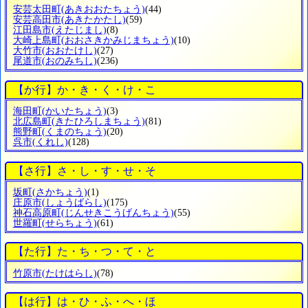
安芸太田町
(あきおおたちょう)
(44)
安芸高田市
(あきたかたし)
(59)
江田島市
(えたじまし)
(8)
大崎上島町
(おおさきかみじまちょう)
(10)
大竹市
(おおたけし)
(27)
尾道市
(おのみちし)
(236)
【か行】か・き・く・け・こ
海田町
(かいたちょう)
(3)
北広島町
(きたひろしまちょう)
(81)
熊野町
(くまのちょう)
(20)
呉市
(くれし)
(128)
【さ行】さ・し・す・せ・そ
坂町
(さかちょう)
(1)
庄原市
(しょうばらし)
(175)
神石高原町
(じんせきこうげんちょう)
(55)
世羅町
(せらちょう)
(61)
【た行】た・ち・つ・て・と
竹原市
(たけはらし)
(78)
【は行】は・ひ・ふ・へ・ほ