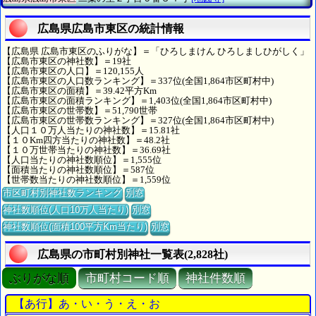
広島県広島市東区の統計情報
【広島県 広島市東区のふりがな】＝「ひろしまけん ひろしましひがしく」
【広島市東区の神社数】＝19社
【広島市東区の人口】＝120,155人
【広島市東区の人口数ランキング】＝337位(全国1,864市区町村中)
【広島市東区の面積】＝39.42平方Km
【広島市東区の面積ランキング】＝1,403位(全国1,864市区町村中)
【広島市東区の世帯数】＝51,790世帯
【広島市東区の世帯数ランキング】＝327位(全国1,864市区町村中)
【人口１０万人当たりの神社数】＝15.81社
【１０Km四方当たりの神社数】＝48.2社
【１０万世帯当たりの神社数】＝36.69社
【人口当たりの神社数順位】＝1,555位
【面積当たりの神社数順位】＝587位
【世帯数当たりの神社数順位】＝1,559位
市区町村別神社数ランキング
別窓
神社数順位(人口10万人当たり)
別窓
神社数順位(面積100平方Km当たり)
別窓
広島県の市町村別神社一覧表(2,828社)
ぶりがな順
市町村コード順
神社件数順
【あ行】あ・い・う・え・お