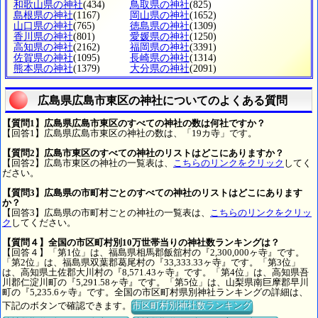
和歌山県の神社
(434)
鳥取県の神社
(825)
島根県の神社
(1167)
岡山県の神社
(1652)
山口県の神社
(765)
徳島県の神社
(1309)
香川県の神社
(801)
愛媛県の神社
(1250)
高知県の神社
(2162)
福岡県の神社
(3391)
佐賀県の神社
(1095)
長崎県の神社
(1314)
熊本県の神社
(1379)
大分県の神社
(2091)
広島県広島市東区の神社についてのよくある質問
【質問1】広島県広島市東区のすべての神社の数は何社ですか？
【回答1】広島県広島市東区の神社の数は、「19カ寺」です。
【質問2】広島市東区のすべての神社のリストはどこにありますか？
【回答2】広島市東区の神社の一覧表は、
こちらのリンクをクリック
してく
ださい。
【質問3】広島県の市町村ごとのすべての神社のリストはどこにあります
か？
【回答3】広島県の市町村ごとの神社の一覧表は、
こちらのリンクをクリッ
ク
してください。
【質問４】全国の市区町村別10万世帯当りの神社数ランキングは？
【回答４】「第1位」は、福島県相馬郡飯舘村の『2,300,000ヶ寺』です。
「第2位」は、福島県双葉郡葛尾村の『33,333.33ヶ寺』です。「第3位」
は、高知県土佐郡大川村の『8,571.43ヶ寺』です。「第4位」は、高知県吾
川郡仁淀川町の『5,291.58ヶ寺』です。「第5位」は、山梨県南巨摩郡早川
町の『5,235.6ヶ寺』です。全国の市区町村県別神社ランキングの詳細は、
下記のボタンで確認できます。
市区町村別神社数ランキング