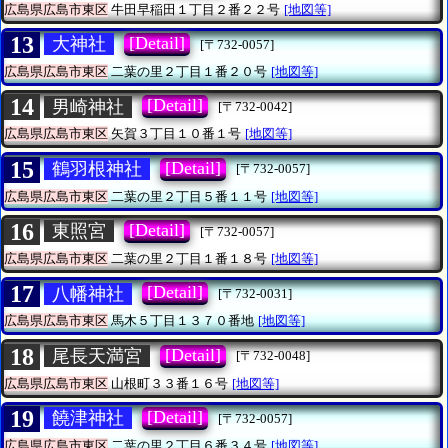
広島県広島市東区
牛田早稲田１丁目２番２２号
[地図等]
13
[Detail]
大神社
[〒732-0057]
広島県広島市東区
二葉の里２丁目１番２０号
[地図等]
14
[Detail]
男崎神社
[〒732-0042]
広島県広島市東区
矢賀３丁目１０番１号
[地図等]
15
[Detail]
鶴羽根神社
[〒732-0057]
広島県広島市東区
二葉の里２丁目５番１１号
[地図等]
16
[Detail]
東照宮
[〒732-0057]
広島県広島市東区
二葉の里２丁目１番１８号
[地図等]
17
[Detail]
八幡神社
[〒732-0031]
広島県広島市東区
馬木５丁目１３７０番地
[地図等]
18
[Detail]
尾長天満宮
[〒732-0048]
広島県広島市東区
山根町３３番１６号
[地図等]
19
[Detail]
饒津神社
[〒732-0057]
広島県広島市東区
二葉の里２丁目６番３４号
[地図等]