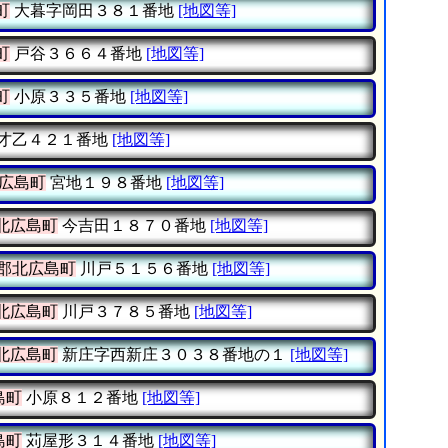
町
大暮字岡田３８１番地
[地図等]
町
戸谷３６６４番地
[地図等]
町
小原３３５番地
[地図等]
才乙４２１番地
[地図等]
広島町
宮地１９８番地
[地図等]
北広島町
今吉田１８７０番地
[地図等]
郡北広島町
川戸５１５６番地
[地図等]
北広島町
川戸３７８５番地
[地図等]
北広島町
新庄字西新庄３０３８番地の１
[地図等]
島町
小原８１２番地
[地図等]
島町
苅屋形３１４番地
[地図等]