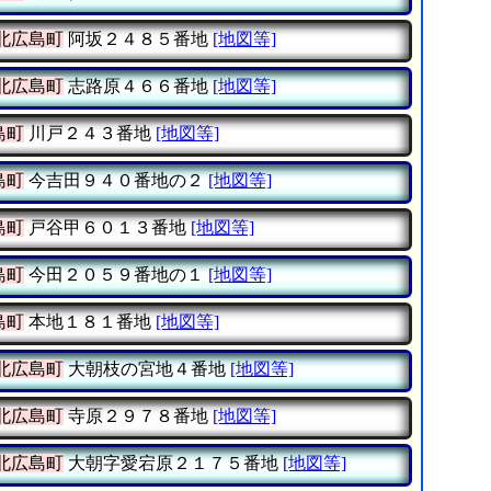
北広島町
阿坂２４８５番地
[地図等]
北広島町
志路原４６６番地
[地図等]
島町
川戸２４３番地
[地図等]
島町
今吉田９４０番地の２
[地図等]
島町
戸谷甲６０１３番地
[地図等]
島町
今田２０５９番地の１
[地図等]
島町
本地１８１番地
[地図等]
北広島町
大朝枝の宮地４番地
[地図等]
北広島町
寺原２９７８番地
[地図等]
北広島町
大朝字愛宕原２１７５番地
[地図等]