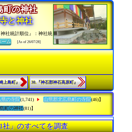
広島町の神社
寺と神社
『神社統計順位』：神社統
ホーム
[As of 26/07/28]
大崎上島町』
30.『神石郡神石高原町』
島県の寺院
(1,741)
山県郡北広島町の寺院
(46)】
島町の神社
(81)】
1社」のすべてを調査