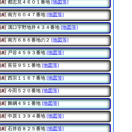
島町
都志見４６０１番地
[地図等]
島町
南方６０４７番地
[地図等]
島町
溝口字野地井４３４番地
[地図等]
島町
南方６８６番地の２
[地図等]
島町
戸谷４５９３番地
[地図等]
島町
長笹９５１番地
[地図等]
島町
西宗１１６７番地
[地図等]
島町
今田５２０番地
[地図等]
島町
舞綱４９１番地
[地図等]
島町
中原１３９４番地
[地図等]
島町
石井谷８２５番地
[地図等]