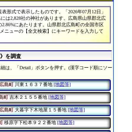
形式で表示したものです。「2026年07月12日」
県には2,828社の神社があります。広島県山県郡北広
2.86%にあたります。山県郡北広島町の全国市区
、メニューの【全文検索】にキーワードを入力して
社》を調査
細は、「Detail」ボタンを押す。(漢字コード順にソー
広島町
川東１６３７番地
[地図等]
島町
吉木２１５５番地
[地図等]
広島町
大暮字下木地屋１５番地
[地図等]
町
移原字下松本９２２番地
[地図等]