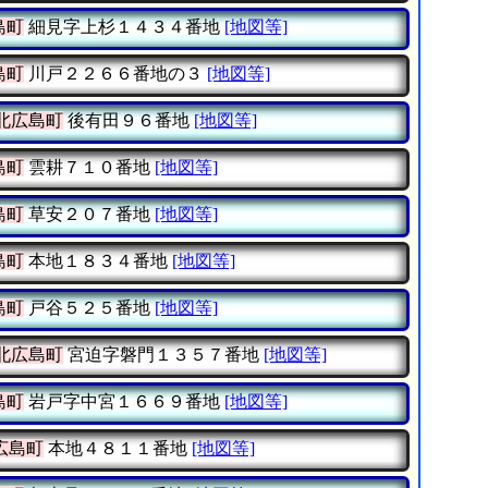
島町
細見字上杉１４３４番地
[地図等]
島町
川戸２２６６番地の３
[地図等]
北広島町
後有田９６番地
[地図等]
島町
雲耕７１０番地
[地図等]
島町
草安２０７番地
[地図等]
島町
本地１８３４番地
[地図等]
島町
戸谷５２５番地
[地図等]
北広島町
宮迫字磐門１３５７番地
[地図等]
島町
岩戸字中宮１６６９番地
[地図等]
広島町
本地４８１１番地
[地図等]