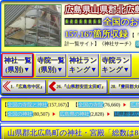
広島県山県郡北
全国のお
157,167箇所収録
【
計一覧サイト】《神社サーチ》
神社一覧
寺院一覧
神社ラン
寺院ラン
(県別)▼
(県別)▼
キング▼
キング▼
1.『広島市中区』
26.『山県郡安芸太田町』
28.『豊田郡
【
全国の寺院と神社
(157,167)】 【
全国の寺院
(76,660)
広
【
全国の神社
(80,507)
広島県の神社
(2,828)
山県郡北広
山県郡北広島町の神社・宮殿「総数は8