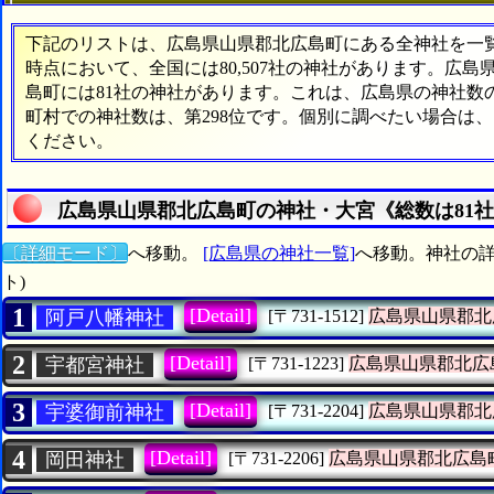
下記のリストは、広島県山県郡北広島町にある全神社を一覧表
時点において、全国には80,507社の神社があります。広島
島町には81社の神社があります。これは、広島県の神社数の
町村での神社数は、第298位です。個別に調べたい場合は
ください。
広島県山県郡北広島町の神社・大宮《総数は81
〔詳細モード〕
へ移動。
[広島県の神社一覧]
へ移動。神社の詳
ト)
1
[Detail]
阿戸八幡神社
[〒731-1512]
広島県山県郡北
2
[Detail]
宇都宮神社
[〒731-1223]
広島県山県郡北広
3
[Detail]
宇婆御前神社
[〒731-2204]
広島県山県郡北
4
[Detail]
岡田神社
[〒731-2206]
広島県山県郡北広島