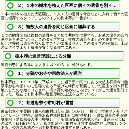
２）１本の樹木を植えた区画に個々の遺骨を別々に埋葬
１本の樹木を植えた大区画に、１人１人の遺骨を骨壺などに入れて個々の区
画に埋葬するタイプ。このタイプの樹木葬が一番多い。
３）複数人の遺骨を同じ区画に埋葬する
１つの納骨区画に複数の遺骨をまとめて共同で埋葬する。お墓の場合の合同
墓や集合墓に当たる。このタイプでは、複数の遺骨をまとめて納骨するた
め、埋葬後は遺骨を取り出すことが出来ません。このタイプの特徴は、上記
の２タイプよりも費用が安くなる傾向にある。
樹木葬の運営形態による分類
運営形態による違いは大きく以下の３つに分けられる。
１）寺院やお寺や宗教法人が運営
樹木葬は、１９９９年（平成１１）に岩手県一関市にある大慈山祥雲寺（臨
済宗妙心寺派）のご住職である千坂げん峰氏が荒廃していた里山を樹木葬墓
地にしたのが始まりとされ、樹木葬の始めのころはすべてがこの運営形態で
あった。現在でも樹木葬の運営形態の主流を占めている。
２）都道府県や市町村が運営
東京都立小平霊園（東京都東村山市萩山町1-16-1）、横浜市営墓地メモリア
ルグリーン（神奈川県横浜市戸塚区俣野町1367番地1）、愛知県長久手市卯
塚墓園（愛知県長久手市卯塚）、千葉県浦安市営墓地公園(千葉県浦安市日
の出八丁目1番1号)など、都道府県や市町村が運営する樹木葬は増加しつつ
ある。公営の墓地の一部を樹木葬に改修する例もある。