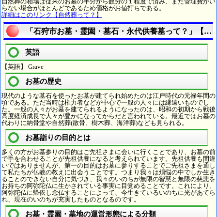
自然葬の相場は従来のお墓の半分から数分の１程度で済み、また管理費がい
らない場合がほとんどであるため価格がお値打ちである。
詳細はこのリンク【自然葬って？】
「石狩市お墓・霊園・墓石・永代供養墓って？」【寺
英語
【英語】 Grave
お墓の歴史
現代のような墓石を使ったお墓が建てられ始めたのは江戸時代の元禄年間の
頃である。ただ当時は権力者などが中心で一般の人々には縁遠いものでし
た。一般の人々がお墓を建てられるようになったのは、昭和の初期から戦後
高度経済成長で人々が豊かになってからだと言われている。最近ではお墓の
代わりに納骨堂や自然葬(散骨、樹木葬、海洋葬)なども見られる。
お墓詣りの目的とは
多くの方がお墓参りの目的はご先祖さまに会いに行くことであり、お墓の前
で手を合わせることが先祖供養になると考えられています。先祖供養も間違
いではありませんが、第一の目的はお墓に参りすることでご先祖さまを通し
て私たちが仏教の教えに出会うことです。つまり我々は煩悩の中でしか生き
ることのできない自分に気づき、我々のいのちが無限の智慧と無限の慈悲を
お持ちの阿弥陀仏に生かされている事実に目覚めることです。これにより、
阿弥陀仏に帰依し念仏することによって、今生きているいのちに光があてら
れ、現在のいのちが充実したものとなるのです。
お墓・霊園・墓地の運営形態による分類