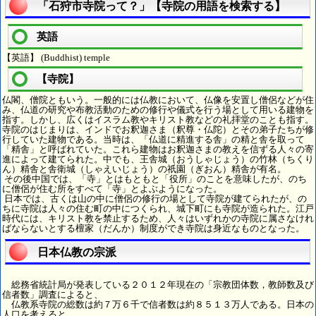
「石狩市寺院って？」【寺院の用語を検索する】
英語
【英語】 (Buddhist) temple
【寺院】
仏閣、僧院ともいう。一般的には仏教において、仏像を安置し僧侶などが住
み、仏道の研究や布教活動のための修行や儀式を行う場として用いる建物を
指す。しかし、広くはイスラム教やキリスト教などの礼拝堂のことも指す。
寺院のはじまりは、インドでお釈迦さま（釈尊・仏陀）とその弟子たちが修
行していた建物である。当時は、「仏道に精進する舎」の精と舎を取って
「精舎」と呼ばれていた。これら建物はお釈迦さまの教えを信ずる人々の寄
進によって建てられた。中でも、王舎城（おうしゃじょう）の竹林（ちくり
ん）精舎と舎衛城（しゃえいじょう）の祇園（ぎおん）精舎が有名。
その後中国では、「寺」とはもともと「役所」のことを意味したが、のち
に僧侶が住む所をすべて「寺」とよぶようになった。
日本では、古くは山の中に僧侶の修行の場として寺院が建てられたが、の
ちに寺院は人々の住む町の中につくられ、城下町にも寺院が造られた。江戸
時代には、キリスト教を禁止するため、人々はいずれかの寺院に属さなけれ
ばならないとする檀家（だんか）制度ができ寺院は身近なものとなった。
日本仏教の宗派
総務省統計局が発表している２０１２年現在の「宗教団体数，教師数及び
信者数」調査によると、
仏教系寺院の総数は約７万６千で信者数は約８５１３万人である。日本の
人口を考えると