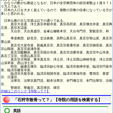
かなりの数が仏教徒となるが、日本の全宗教団体の総信者数は１億９７１
０万人であり、
日本の人口を大きく超えているので、複数の宗教の信者になっている方が
多いと思われる。
日本仏教の主な宗派は以下の通りである。
真宗大谷派、浄土真宗本願寺派、真宗高田派、真宗佛光寺派、真宗興
正派、真宗木辺派、
天台宗、天台真盛宗、金峯山修験本宗、天台寺門宗、聖観音宗、和
宗、
孝道教団、妙見宗、念法眞教、高野山真言宗、真言宗智山派、真言宗
豊山派、
真言宗大覚寺派、新義真言宗、真言宗善通寺派、真言宗御室派、真言
宗山階派、真言宗泉涌寺派、
真言宗醍醐派、真言宗国分寺派、真言宗須磨寺派、真言宗中山寺派、
真言三宝宗、信貴山真言宗、
真言宗犬鳴派、東寺真言宗、浄土宗、浄土宗西山禅林寺派、浄土宗西
山深草派、西山浄土宗、
時宗、融通念佛宗、臨済宗妙心寺派、臨済宗南禅寺派、臨済宗円覚寺
派、臨済宗建長寺派、
臨済宗天龍寺派、臨済宗相国寺派、臨済宗東福寺派、曹洞宗、黄檗
宗、日蓮宗、
法華宗、法華宗真門流、顯本法華宗、本門佛立宗、本門法華宗、法相
宗、
聖徳宗、華厳宗、真言律宗、律宗
詳細はこのリンク【寺院って？】
「石狩市散骨って？」【寺院の用語を検索する】
英語