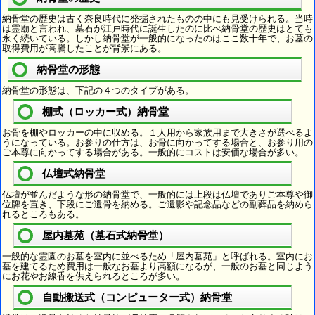
納骨堂の歴史は古く奈良時代に発掘されたものの中にも見受けられる。当時
は霊廟と言われ、墓石が江戸時代に誕生したのに比べ納骨堂の歴史はとても
永く続いている。しかし納骨堂が一般的になったのはここ数十年で、お墓の
取得費用が高騰したことが背景にある。
納骨堂の形態
納骨堂の形態は、下記の４つのタイプがある。
棚式（ロッカー式）納骨堂
お骨を棚やロッカーの中に収める。１人用から家族用まで大きさが選べるよ
うになっている。お参りの仕方は、お骨に向かってする場合と、お参り用の
ご本尊に向かってする場合がある。一般的にコストは安価な場合が多い。
仏壇式納骨堂
仏壇が並んだような形の納骨堂で、一般的には上段は仏壇でありご本尊や御
位牌を置き、下段にご遺骨を納める。ご遺影や記念品などの副葬品を納めら
れるところもある。
屋内墓苑（墓石式納骨堂）
一般的な霊園のお墓を室内に並べるため「屋内墓苑」と呼ばれる。室内にお
墓を建てるため費用は一般なお墓より高額になるが、一般のお墓と同じよう
にお花やお線香を供えられるところが多い。
自動搬送式（コンピューター式）納骨堂