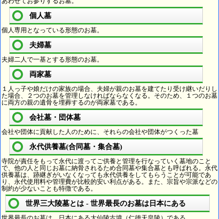
あわせてお参りするお墓。
個人墓
個人専用となっている形態のお墓。
夫婦墓
夫婦二人で一基とする形態のお墓。
両家墓
１人っ子や娘だけの家族の場合、夫婦が親のお墓を建てたり受け継いだりし
た場合、２つのお墓を管理しなければならなくなる。そのため、１つのお墓
に両方の親の遺骨を埋葬するのが両家墓である。
会社墓・団体墓
会社や団体に貢献した人のために、それらの会社や団体がつくった墓
永代供養墓(合同墓・集合墓)
寺院が責任をもって永代に渡ってご供養と管理を行なっていく墓地のこと
で、他の人と同じお墓に納骨されるため合同墓や集合墓とも呼ばれる。永代
供養墓は、跡継ぎがいなくなっても永代供養をしてもらうことが可能であ
り、永代使用料や管理費が比較的安い利点がある。また、宗旨や宗派などの
制約が少ないことも特徴である。
世界三大陵墓とは - 世界最長のお墓は日本にある
世界最長のお墓は、日本にある大仙陵古墳（仁徳天皇陵）である。