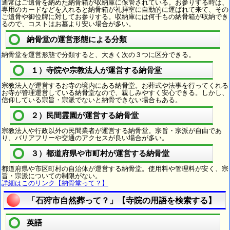
通常はご遺骨を納めた納骨箱が収納庫に保管されている。お参りする時は、
専用のカードなどを入れると納骨箱が礼拝室に自動的に運ばれて来て、その
ご遺骨や御位牌に対してお参りする。収納庫には何千もの納骨箱が収納でき
るので、コストはお墓より安い場合が多い。
納骨堂の運営形態による分類
納骨堂を運営形態で分類すると、大きく次の３つに区分できる。
１）寺院や宗教法人が運営する納骨堂
宗教法人が運営するお寺の境内にある納骨堂。お葬式や法事を行ってくれる
お寺が管理運営している納骨堂なので、親しみやすく安心できる。しかし、
信仰している宗旨・宗派でないと納骨できない場合もある。
２）民間霊園が運営する納骨堂
宗教法人や行政以外の民間業者が運営する納骨堂。宗旨・宗派が自由であ
り、バリアフリーや交通のアクセスが良い場合が多い。
３）都道府県や市町村が運営する納骨堂
都道府県や市区町村の自治体が運営する納骨堂。使用料や管理料が安く、宗
旨・宗派についての制限がない。
詳細はこのリンク【納骨堂って？】
「石狩市自然葬って？」【寺院の用語を検索する】
英語