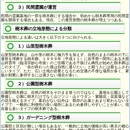
３）民間霊園が運営
民間の霊園墓地の一部を樹木葬にする場合や、初めから樹木葬専用の民間霊
園を開発する場合もある。現在、この運営形態の樹木葬が増えつつある。
樹木葬の立地形態による分類
立地形態による違いは大きく以下の３つに分けられる。
１）山里型樹木葬
山里型樹木葬は、山や里の樹木に極力手を加えず、自然のままの樹木の下に
遺骨を埋葬する樹木葬。１９９９年（平成１１）に岩手県一関市にある大慈
山祥雲寺（臨済宗妙心寺派）のご住職である千坂げん峰氏が始めた樹木葬は
このタイプ。「命が終わった後は自然に還りたい」と願う人には最もふさわ
しいタイプ。ただ、広い土地が必要となるため交通の不便な場所が多く、家
族が頻繁に参拝するには適さない場合が多い。
２）公園型樹木葬
公園型樹木葬は、自然の樹木をそのまま使うのではなく、墓地を公園として
整備し、公園に樹木だけでなく山ツツジ・山ドウダン・紫陽花・花菖蒲など
の花を植えるタイプ。墓石がない以外は、既存のお墓とあまり変わらないタ
イプで、一般的に利便性の良い場所にあるため参拝しやすいことが多い。現
在最も多いタイプの樹木葬である。
３）ガーデニング型樹木葬
公園型と区別が難しい場合もあるが、一般的に土地の価格が高い東京の都心