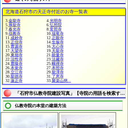
北海道石狩市の天正寺付近のお寺一覧表
3.
金龍寺
4.
光明寺
5.
厚龍寺
6.
弘照院
7.
春光寺
8.
常照寺
9.
信教寺
10.
瑞竜寺
11.
成妙寺
12.
正眼寺
13.
正信寺
14.
生振寺
15.
曹源寺
16.
大心寺
17.
大望寺
19.
天龍寺
20.
東嶺寺
21.
能量寺
22.
法性寺
23.
法藏寺
24.
豊隆寺
25.
幌禪寺
26.
本覚寺
27.
本照寺
28.
立江寺
29.
龍澤寺
30.
龍徳寺
31.
了恵寺
32.
蓮正寺
33.
聚楽山慈...
「石狩市仏教寺院建設写真」【寺院の用語を検索する
仏教寺院の本堂の建築方法