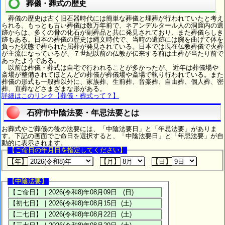
葬儀・葬式の歴史
葬儀の歴史は古く旧石器時代には簡単な葬儀と埋葬が行われていたと考え
られる。もっとも古い葬儀は数万年前で、ネアンデルタール人の洞窟内の遺
跡からは、多くの骨の化石が副葬品と共に発見されており、また葬儀らしき
跡もある。日本の葬儀の歴史は縄文時代で、当時の遺跡には腕を曲げて体を
負った状態で葬られた屈葬が発見されている。日本では現在仏教葬儀で火葬
が主流になっているが、７世紀以前の仏教が伝来する前は土葬が当たり前で
あったようである。
以前は葬儀・葬式は自宅で行われることが多かったが、 近年は葬儀場や
斎場が整備されてほとんどの葬儀が葬儀場や斎場で執り行われている。また
葬儀の形式も一般葬以外に、家族葬、生前葬、音楽葬、自由葬、個人葬、密
葬、直葬などさまざまな形がある。
詳細はこのリンク【葬儀・葬式って？】
石狩市中陰法要・年忌法要とは
お葬式やご葬儀の後の法要には、「中陰法要日」と「年忌法要」がありま
す。下記の画面でご命日を選択すると、「中陰法要日」と「年忌法要」が自
動的に表示されます。
【ご命日の年月日を指定してください】
【年】
【月】
【日】
【中陰法要】