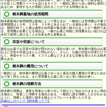
や大都市の中心部に見られる樹木葬で、狭い土地に季節の折々の花を植え、
その近くに埋葬スペースを設けるタイプ。一般的に駅から近い便利な場所に
あるため、参拝する人が気軽に訪れることができる特徴がある。
樹木葬墓地の使用期間
樹木葬墓地の使用期間は墓地によって異なるが、一般的には管理費は不要で
使用期間は１０年、２０年、３０年と決まられている場合が多い。その場合
は、期間が終了した後は遺骨が合同墓や集合墓へ移されることが一般的であ
る。管理費が必要となる場合は、一般のお墓と同様に管理費を払い続ければ
永代で使用し続けることが出来る所も多数ある。
宗旨や宗派について
最近はお墓でも宗旨や宗派が問われない場合が多いが、樹木葬の場合はお墓
以上に宗旨や宗派はほとんど問われない。さらに、仏教の宗旨や宗派だけで
なく、神道やキリスト教、イスラム教などさまざまな宗教を受け入れる樹木
葬もある。
樹木葬の費用について
一般的には、樹木葬の費用はお墓と比べると墓石の購入費用が不要なためか
なり安く抑えられる。また管理費もお墓に比べると安い場合が多い。
樹木葬の埋葬方法
樹木葬の埋葬は、遺骨を骨壷から取り出して紙などに包みそのまま土に埋め
る場合と、骨壷ごと埋葬する場合がある。一般的に誰を埋葬したかがわかる
ように、埋葬した場所に樹木を植えたりプレートを置いたりする。
詳細はこのリンク【樹木葬って？】