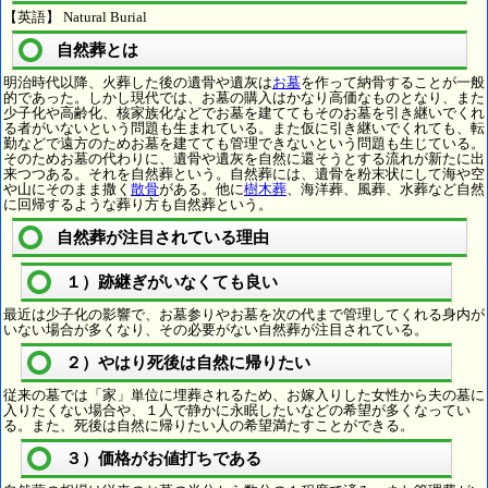
【英語】 Natural Burial
自然葬とは
明治時代以降、火葬した後の遺骨や遺灰は
お墓
を作って納骨することが一般
的であった。しかし現代では、お墓の購入はかなり高価なものとなり、また
少子化や高齢化、核家族化などでお墓を建ててもそのお墓を引き継いでくれ
る者がいないという問題も生まれている。また仮に引き継いでくれても、転
勤などで遠方のためお墓を建てても管理できないという問題も生じている。
そのためお墓の代わりに、遺骨や遺灰を自然に還そうとする流れが新たに出
来つつある。それを自然葬という。自然葬には、遺骨を粉末状にして海や空
や山にそのまま撒く
散骨
がある。他に
樹木葬
、海洋葬、風葬、水葬など自然
に回帰するような葬り方も自然葬という。
自然葬が注目されている理由
１）跡継ぎがいなくても良い
最近は少子化の影響で、お墓参りやお墓を次の代まで管理してくれる身内が
いない場合が多くなり、その必要がない自然葬が注目されている。
２）やはり死後は自然に帰りたい
従来の墓では「家」単位に埋葬されるため、お嫁入りした女性から夫の墓に
入りたくない場合や、１人で静かに永眠したいなどの希望が多くなってい
る。また、死後は自然に帰りたい人の希望満たすことができる。
３）価格がお値打ちである