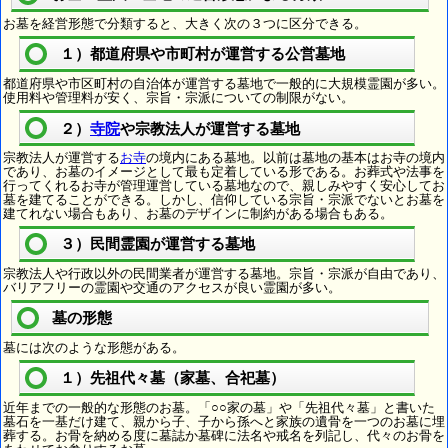
お墓を経営形態で分類すると、大きく次の３つに区分できる。
１）都道府県や市町村が運営する公営墓地
都道府県や市区町村の自治体が運営する墓地で一般的に大規模霊園が多い。
使用料や管理料が安く、宗旨・宗派についての制限がない。
２）
寺院
や宗教法人が運営する墓地
宗教法人が運営する
お寺
の境内にある墓地。以前は墓地の基本はお寺の境内
であり、お墓のイメージとして最も定着している形である。お葬式や法事を
行ってくれるお寺が管理運営している墓地なので、親しみやすく安心してお
墓を建てることができる。しかし、信仰している宗旨・宗派でないとお墓を
建てれない場合もあり、お墓のデザインに制約がある場合もある。
３）民間霊園が運営する墓地
宗教法人や行政以外の民間業者が運営する墓地。宗旨・宗派が自由であり、
バリアフリーの霊園や交通のアクセスが良い霊園が多い。
墓の形態
墓には次のような形態がある。
１）先祖代々墓（家墓、合祀墓）
近年までの一般的な形態のお墓。「○○家の墓」や「先祖代々墓」と書いた
墓石を一基だけ建て、親から子、子から孫へと家族の遺骨を一つのお墓に埋
葬する。お骨を納める度に墓誌か墓碑に法名や戒名を列記し、代々のお骨を