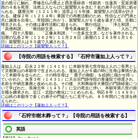
皇の怒りに触れ、専修念仏の禁止と西意善綽房・性願房・住蓮房・安楽房遵
西の４名を死罪、法然上人ならびに親鸞聖人を含む７名の弟子が流罪に処せ
られる。 建暦元年（１２１１年）流罪より５年後、親鸞聖人の流罪が許さ
れる。建保２年（１２１４年）東国での布教活動のため、性信などの門弟と
共に越後を出発し、常陸国に向かう。親鸞聖人が６０歳を過ぎた頃、京都に
帰京される。その後は著作活動に励まられ、「教行信証」、「浄土和讃」、
「高僧和讃」、「唯信鈔文意」、「尊号真像銘文」「愚禿鈔」、「入出二門
偈」「四十八誓願」、「正像末和讃」「一念多念文意」などを著作される。
旧暦の弘長２年（１２６２年）１１月２８日（新暦の１２６３年１月１６
日）親鸞聖人は９０歳で入滅される。
詳細はこのリンク【親鸞聖人って？】
【寺院の用語を検索する】「石狩市蓮如上人って？」
蓮如上人は、応永２２年（１４１５）に本願寺第七世存如上人のご長男とし
て京都東山の本願寺で生まれられる。蓮如上人が６歳の時に生母は事情があ
って本願寺を去られた。その時生母は「 鹿子の御影」を絵師に描かせ持っ
ていかれた。永享３年（１４３１）に天台宗門跡寺院の青蓮院で得度され、
名前を中納言兼壽と改められる。その後、大和興福寺大乗院の門跡経覚につ
いて学ばれた。長禄元年（１４５７）に父の死去に伴い、本願寺第八世の留
主職を継承され、近江・北陸の教化につとめられる。明応８年（１４９９）
に山科の本願寺で多くの弟子や門徒たちに見守られ、８５年間のご生涯を終
えられた。
詳細はこのリンク【蓮如上人って？】
「石狩市樹木葬って？」【寺院の用語を検索する】
英語