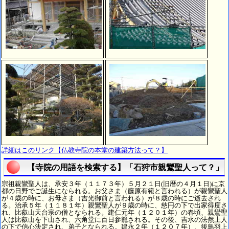
詳細はこのリンク【仏教寺院の本堂の建築方法って？】
【寺院の用語を検索する】「石狩市親鸞聖人って？」
宗祖親鸞聖人は、承安３年（１１７３年）５月２１日(旧暦の４月１日)に京
都の日野でご誕生になられる。お父さま（藤原有範と言われる）が親鸞聖人
が４歳の時に、お母さま（吉光御前と言われる）が８歳の時にご逝去され
る。治承５年（１１８１年）親鸞聖人が９歳の時に、慈円の下で出家得度さ
れ、比叡山天台宗の僧となられる。建仁元年（１２０１年）の春頃、親鸞聖
人は比叡山を下山され、六角堂に百日参籠される。その後、吉水の法然上人
の下で信心決定され、弟子となられる。建永２年（１２０７年）、後鳥羽上