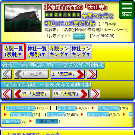
北海道石狩市の『天正寺』
全国のお寺と
神社157,167箇所収録
【『日本寺
院調査』：名前別全国の寺院統計ホームページ】
《お寺メイト》
ホーム
[As of 26/07/28]
寺院一覧
神社一覧
寺院ラン
神社ラン
(県別)▼
(県別)▼
キング▼
キング▼
全国の「天正寺(18ヶ寺)」一覧表(矢印で移動可)
1.『天正寺』
2.『天正寺』
「石狩市の寺院」一覧表(矢印で移動可能)
17.『大望寺』
19.『天龍寺』
【
全国の寺院と神社
(157,167)】 【
全国の神社
(80,507)
北海道の神社
(786)
石狩市の神社
(13)】 【
全国の寺院
(76,660)
北海道の寺院
(2,340)
石
狩市の寺院
(33)
「18.天正寺」
】
北海道石狩市の『天正寺』