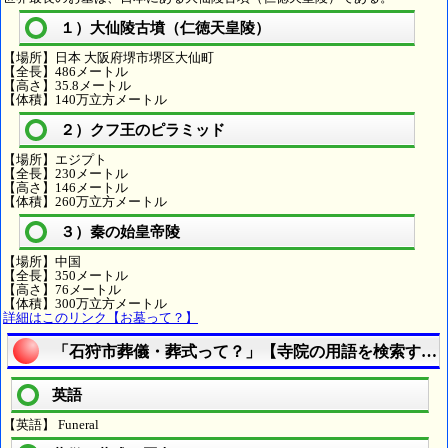
１）大仙陵古墳（仁徳天皇陵）
【場所】日本 大阪府堺市堺区大仙町
【全長】486メートル
【高さ】35.8メートル
【体積】140万立方メートル
２）クフ王のピラミッド
【場所】エジプト
【全長】230メートル
【高さ】146メートル
【体積】260万立方メートル
３）秦の始皇帝陵
【場所】中国
【全長】350メートル
【高さ】76メートル
【体積】300万立方メートル
詳細はこのリンク【お墓って？】
「石狩市葬儀・葬式って？」【寺院の用語を検索する
英語
【英語】 Funeral