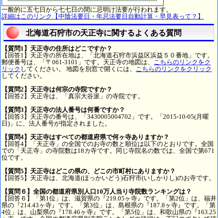
一般的に五七日から七七日の間に忌明け法要が行われます。
詳細はこのリンク【中陰法要日・年忌法要日自動計算・早見表って？】
北海道石狩市の天正寺に関するよくある質問
【質問1】天正寺の住所はどこですか？
【回答1】天正寺の所在地は、「北海道石狩市浜益区浜益５０番地」です。
郵便番号は、「〒061-3101」です。天正寺の地図は、
こちらのリンクをク
リック
してください。 地図を別窓で開くには、
こちらのリンクをクリック
してください。
【質問2】天正寺は何宗の寺院ですか？
【回答2】天正寺は、「真宗大谷派」の寺院です。
【質問3】天正寺の法人番号は何番ですか？
【回答3】天正寺の番号は、「3430005004702」です。「2015-10-05(月曜
日)」に、法人番号が指定されました。
【質問4】天正寺はすべての都道府県で何ヶ寺ありますか？
【回答4】「天正寺」の全国でのお寺の数と順位は以下のとおりです。全国
での「天正寺」の寺院数は18カ寺です。同じ寺院名の数では、全国で第671
位です。
【質問5】天正寺はどこの県の、どこの市町村にありますか？
【回答5】天正寺は、北海道(ほっかいどう)石狩市(いしかりし)のお寺です。
【質問６】全国の都道府県別人口10万人当り寺院数ランキングは？
【回答６】「第1位」は、滋賀県の『219.05ヶ寺』です。「第2位」は、福井
県の『214.43ヶ寺』です。「第3位」は、島根県の『187.8ヶ寺』です。「第
4位」は、山梨県の『178.46ヶ寺』です。「第5位」は、和歌山県の『163.25