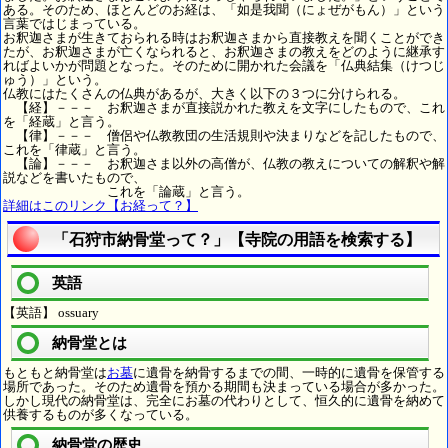
ある。そのため、ほとんどのお経は、「如是我聞（にょぜがもん）」という
言葉ではじまっている。
お釈迦さまが生きておられる時はお釈迦さまから直接教えを聞くことができ
たが、お釈迦さまが亡くなられると、お釈迦さまの教えをどのように継承す
ればよいかが問題となった。そのために開かれた会議を「仏典結集（けつじ
ゅう）」という。
仏教にはたくさんの仏典があるが、大きく以下の３つに分けられる。
【経】－－－ お釈迦さまが直接説かれた教えを文字にしたもので、これ
を「経蔵」と言う。
【律】－－－ 僧侶や仏教教団の生活規則や決まりなどを記したもので、
これを「律蔵」と言う。
【論】－－－ お釈迦さま以外の高僧が、仏教の教えについての解釈や解
説などを書いたもので、
これを「論蔵」と言う。
詳細はこのリンク【お経って？】
「石狩市納骨堂って？」【寺院の用語を検索する】
英語
【英語】 ossuary
納骨堂とは
もともと納骨堂は
お墓
に遺骨を納骨するまでの間、一時的に遺骨を保管する
場所であった。そのため遺骨を預かる期間も決まっている場合が多かった。
しかし現代の納骨堂は、完全にお墓の代わりとして、恒久的に遺骨を納めて
供養するものが多くなっている。
納骨堂の歴史