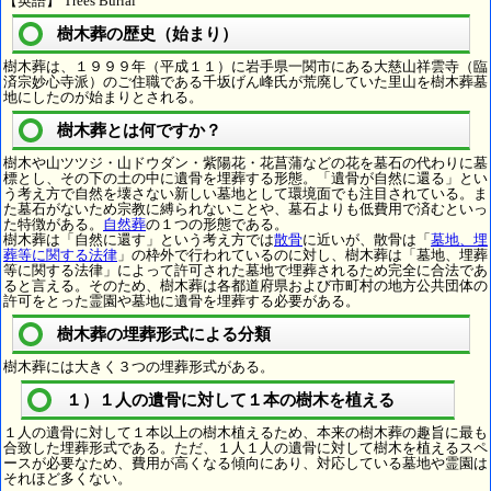
【英語】 Trees Burial
樹木葬の歴史（始まり）
樹木葬は、１９９９年（平成１１）に岩手県一関市にある大慈山祥雲寺（臨
済宗妙心寺派）のご住職である千坂げん峰氏が荒廃していた里山を樹木葬墓
地にしたのが始まりとされる。
樹木葬とは何ですか？
樹木や山ツツジ・山ドウダン・紫陽花・花菖蒲などの花を墓石の代わりに墓
標とし、その下の土の中に遺骨を埋葬する形態。「遺骨が自然に還る」とい
う考え方で自然を壊さない新しい墓地として環境面でも注目されている。ま
た墓石がないため宗教に縛られないことや、墓石よりも低費用で済むといっ
た特徴がある。
自然葬
の１つの形態である。
樹木葬は「自然に還す」という考え方では
散骨
に近いが、散骨は「
墓地、埋
葬等に関する法律
」の枠外で行われているのに対し、樹木葬は「墓地、埋葬
等に関する法律」によって許可された墓地で埋葬されるため完全に合法であ
ると言える。そのため、樹木葬は各都道府県および市町村の地方公共団体の
許可をとった霊園や墓地に遺骨を埋葬する必要がある。
樹木葬の埋葬形式による分類
樹木葬には大きく３つの埋葬形式がある。
１）１人の遺骨に対して１本の樹木を植える
１人の遺骨に対して１本以上の樹木植えるため、本来の樹木葬の趣旨に最も
合致した埋葬形式である。ただ、１人１人の遺骨に対して樹木を植えるスペ
ースが必要なため、費用が高くなる傾向にあり、対応している墓地や霊園は
それほど多くない。