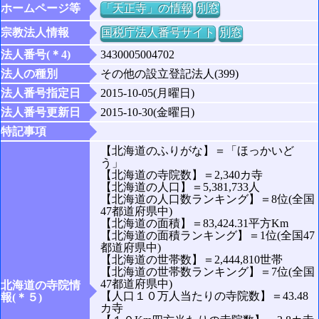
ホームページ等
「天正寺」の情報
別窓
宗教法人情報
国税庁法人番号サイト
別窓
法人番号(＊4)
3430005004702
法人の種別
その他の設立登記法人(399)
法人番号指定日
2015-10-05(月曜日)
法人番号更新日
2015-10-30(金曜日)
特記事項
【北海道のふりがな】＝「ほっかいど
う」
【北海道の寺院数】＝2,340カ寺
【北海道の人口】＝5,381,733人
【北海道の人口数ランキング】＝8位(全国
47都道府県中)
【北海道の面積】＝83,424.31平方Km
【北海道の面積ランキング】＝1位(全国47
都道府県中)
【北海道の世帯数】＝2,444,810世帯
【北海道の世帯数ランキング】＝7位(全国
47都道府県中)
北海道の寺院情
【人口１０万人当たりの寺院数】＝43.48
報(＊５)
カ寺