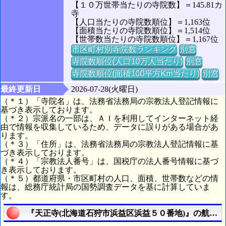
【１０万世帯当たりの寺院数】＝145.81カ
寺
【人口当たりの寺院数順位】＝1,163位
【面積当たりの寺院数順位】＝1,514位
【世帯数当たりの寺院数順位】＝1,167位
市区町村別寺院数ランキング
別窓
寺院数順位(人口10万人当たり)
別窓
寺院数順位(面積100平方Km当たり)
別窓
最終更新日
2026-07-28(火曜日)
（＊１）「寺院名」は、法務省法務局の宗教法人登記情報に
基づき表示しております。
（＊２）宗派名の一部は、ＡＩを利用してインターネット経
由で情報を収集しているため、データに誤りがある場合があ
ります。
（＊３）「住所」は、法務省法務局の宗教法人登記情報に基
づき表示しております。
（＊４）「宗教法人番号」は、国税庁の法人番号情報に基づ
き表示しております。
（＊５）都道府県・市区町村の人口、面積、世帯数などの情
報は、総務庁統計局の国勢調査データを基に計算していま
す。
『天正寺(北海道石狩市浜益区浜益５０番地)』の航空写