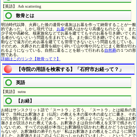
【英語】 Ash scattering
散骨とは
明治時代以降、火葬した後の遺骨や遺灰はお墓を作って納骨することが一般
的であった。しかし現代では、
お墓
の購入はかなり高価なものとなり、また
少子化や高齢化、核家族化などでお墓を建ててもそのお墓を引き継いでくれ
る者がいないという問題も生まれている。また仮に引き継いでくれても、転
勤などで遠方のためお墓を建てても管理できないという問題も生じている。
そのため、火葬された遺骨を細かく砕いて山や海や川などにまく散骨が行わ
れるようになっている。自然に還ることを願って行われる
自然葬
の１つの形
態である。
詳細はこのリンク【散骨って？】
【寺院の用語を検索する】「石狩市お経って？」
英語
【英語】 sutra
【お経】
お経はサンスクリット語で「スートラ」と言う。「スートラ」とは縦糸の意
味で、当時はお釈迦さま（仏陀）の教えを木の葉や木の皮などに書き、それ
に穴を開けて糸を通したため「スートラ」と呼ぶようになった。お経はお釈
迦さまが説法された教えである。お釈迦さまは自分の教えを文字で残されて
いないため、すべてのお経が本当にお釈迦様が説かれた教えかどうかは分か
らないが、お釈迦様の弟子たちが「私はお釈迦さまの教えをこのように聞き
ました。お釈迦さまはこのようにおっしゃられていました。」ということで