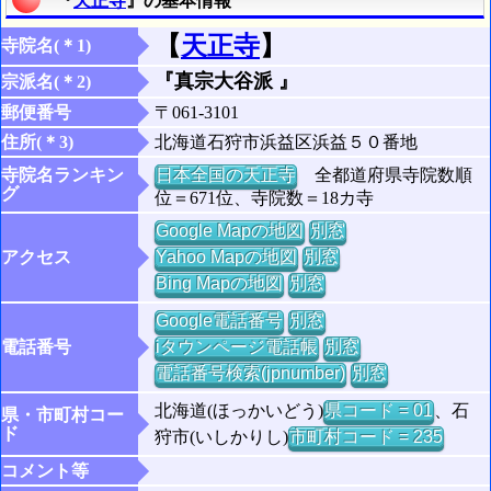
『
天正寺
』の基本情報
【
天正寺
】
寺院名(＊1)
『真宗大谷派 』
宗派名(＊2)
郵便番号
〒061-3101
住所(＊3)
北海道石狩市浜益区浜益５０番地
寺院名ランキン
日本全国の天正寺
全都道府県寺院数順
グ
位＝671位、寺院数＝18カ寺
Google Mapの地図
別窓
アクセス
Yahoo Mapの地図
別窓
Bing Mapの地図
別窓
Google電話番号
別窓
電話番号
iタウンページ電話帳
別窓
電話番号検索(jpnumber)
別窓
北海道(ほっかいどう)
県コード = 01
、石
県・市町村コー
ド
狩市(いしかりし)
市町村コード = 235
コメント等