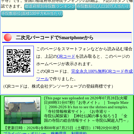
ヶ寺』です。全国の都道府県別寺院ランキングの詳細は、下記のボタンで確
認できます。
都道府県別寺院数ランキング
寺院数順位(人口10万人当たり)
寺院数順位(面積100平方Km当たり)
二次元バーコードでSmartphoneから
このページをスマートフォンなどから読み込む場合
は、上記の
QRコード
を読み取ると、このページの
ホームページが表示されます。
このQRコードは、
完全永久100%無料QRコード作成
ツール
で作りました。
（QRコードは、株式会社デンソーウェーブの登録商標です）
[This page was uploaded on 2026年07月28日(火曜
日)08時31分07秒]
『お寺メイト』 ｜ Temple Mate
｜
2006-2026
It's fun to see
the shrines and temples.
「寺社情報検索サイト」
《お寺巡り・
寺院仏閣探索》
【神社仏閣の事を知ろう】
「全
国の寺院の総合情報サイト ～寺院仏閣超入門～」
【更新日時：2026年(令和08年)07月25日（土曜日）17時20分01秒】
プライバシー・ポリシー
、
稼働環境
、
利用規約