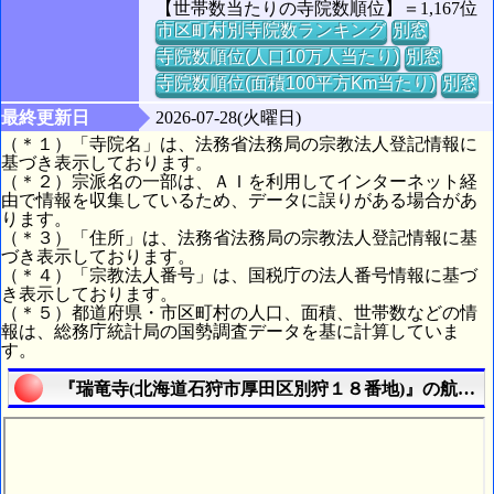
【世帯数当たりの寺院数順位】＝1,167位
市区町村別寺院数ランキング
別窓
寺院数順位(人口10万人当たり)
別窓
寺院数順位(面積100平方Km当たり)
別窓
最終更新日
2026-07-28(火曜日)
（＊１）「寺院名」は、法務省法務局の宗教法人登記情報に
基づき表示しております。
（＊２）宗派名の一部は、ＡＩを利用してインターネット経
由で情報を収集しているため、データに誤りがある場合があ
ります。
（＊３）「住所」は、法務省法務局の宗教法人登記情報に基
づき表示しております。
（＊４）「宗教法人番号」は、国税庁の法人番号情報に基づ
き表示しております。
（＊５）都道府県・市区町村の人口、面積、世帯数などの情
報は、総務庁統計局の国勢調査データを基に計算していま
す。
『瑞竜寺(北海道石狩市厚田区別狩１８番地)』の航空写