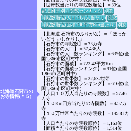
【世帯数当たりの寺院数順位】＝39位
都道府県別寺院数ランキング
別窓
寺院数順位(人口10万人当たり)
別窓
寺院数順位(面積100平方Km当たり)
別窓
【北海道 石狩市のふりがな】＝「ほっか
いどう いしかりし」
【石狩市の寺院数】＝33カ寺
【石狩市の人口】＝57,436人
【石狩市の人口数ランキング】＝635位(全
国1,866市区町村中)
【石狩市の面積】＝722.42平方Km
【石狩市の面積ランキング】＝91位(全国
1,866市区町村中)
【石狩市の世帯数】＝22,632世帯
【石狩市の世帯数ランキング】＝616位(全
国1,866市区町村中)
北海道石狩市の
【人口１０万人当たりの寺院数】＝57.46
お寺情報(＊５)
カ寺
【１０Km四方当たりの寺院数】＝4.57カ
寺
【１０万世帯当たりの寺院数】＝145.81カ
寺
【人口当たりの寺院数順位】＝1,163位
【面積当たりの寺院数順位】＝1,514位