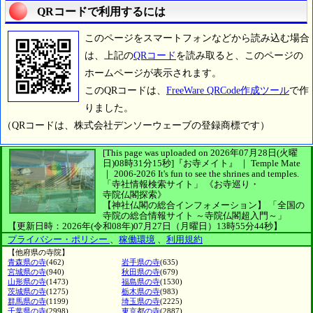
QRコードで利用するには
このページをスマートフォンなどから読み込む場合
は、上記の
QRコード
を読み取ると、このページの
ホームページが表示されます。
このQRコードは、
FreeWare QRCode作成ツール
で作
りました。
（QRコードは、株式会社デンソーウェーブの登録商標です）
[This page was uploaded on 2026年07月28日(火曜
日)08時31分15秒]
『お寺メイト』 ｜ Temple Mate
｜
2006-2026
It's fun to see
the shrines and temples.
「寺社情報検索サイト」
《お寺巡り・
寺院仏閣探索》
【神社仏閣の総合インフォメーション】
「全国の
寺院の総合情報サイト ～寺院仏閣超入門～」
【更新日時：2026年(令和08年)07月27日（月曜日）13時55分44秒】
プライバシー・ポリシー
、
稼働環境
、
利用規約
【他府県の寺院】
青森県の寺
(462)
岩手県の寺
(635)
宮城県の寺
(940)
秋田県の寺
(679)
山形県の寺
(1473)
福島県の寺
(1530)
茨城県の寺
(1275)
栃木県の寺
(983)
群馬県の寺
(1199)
埼玉県の寺
(2225)
千葉県の寺
(2998)
東京都の寺
(2887)