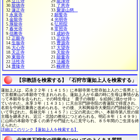
28.
立江寺
29.
龍澤寺
30.
龍徳寺
31.
了恵寺
32.
蓮正寺
33.
聚楽山慈...
1.
永泉寺
2.
願誓寺
3.
金龍寺
4.
光明寺
5.
厚龍寺
6.
弘照院
7.
春光寺
8.
常照寺
9.
信教寺
11.
成妙寺
12.
正眼寺
13.
正信寺
14.
生振寺
15.
曹源寺
16.
大心寺
17.
大望寺
18.
天正寺
19.
天龍寺
20.
東嶺寺
21.
能量寺
22.
法性寺
23.
法藏寺
24.
豊隆寺
25.
幌禪寺
【宗教語を検索する】「石狩市蓮如上人を検索する」
蓮如上人は、応永２２年（１４１５）に本願寺第七世存如上人のご長男とし
て京都東山の本願寺で生まれられる。蓮如上人が６歳の時に生母は事情があ
って本願寺を去られた。その時生母は「 鹿子の御影」を絵師に描かせ持っ
ていかれた。永享３年（１４３１）に天台宗門跡寺院の青蓮院で得度され、
名前を中納言兼壽と改められる。その後、大和興福寺大乗院の門跡経覚につ
いて学ばれた。長禄元年（１４５７）に父の死去に伴い、本願寺第八世の留
主職を継承され、近江・北陸の教化につとめられる。明応８年（１４９９）
に山科の本願寺で多くの弟子や門徒たちに見守られ、８５年間のご生涯を終
えられた。
詳細はこのリンク【蓮如上人を検索する】