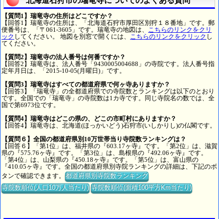
北海道石狩市の瑞竜寺についてのよくある質問
【質問1】瑞竜寺の住所はどこですか？
【回答1】瑞竜寺の住所は、「北海道石狩市厚田区別狩１８番地」です。郵
便番号は、「〒061-3605」です。瑞竜寺の地図は、
こちらのリンクをクリ
ック
してください。 地図を別窓で開くには、
こちらのリンクをクリック
し
てください。
【質問2】瑞竜寺の法人番号は何番ですか？
【回答2】瑞竜寺は、法人番号「9430005004688」の寺院です。法人番号指
定年月日は、「2015-10-05(月曜日)」です。
【質問3】瑞竜寺はすべての都道府県で何ヶ寺ありますか？
【回答3】「瑞竜寺」の全都道府県での寺院数とランキングは以下のとおり
です。全国での「瑞竜寺」の寺院数は1カ寺です。同じ寺院名の数では、全
国で第6973位です。
【質問4】瑞竜寺はどこの県の、どこの市町村にありますか？
【回答4】瑞竜寺は、北海道(ほっかいどう)石狩市(いしかりし)の仏閣です。
【質問６】全国の都道府県別10万世帯当り寺院数ランキングは？
【回答６】「第1位」は、福井県の『603.17ヶ寺』です。「第2位」は、滋賀
県の『575.76ヶ寺』です。「第3位」は、島根県の『492.06ヶ寺』です。
「第4位」は、山梨県の『450.18ヶ寺』です。「第5位」は、富山県の
『410.05ヶ寺』です。全国の都道府県別寺院ランキングの詳細は、下記のボ
タンで確認できます。
都道府県別寺院数ランキング
寺院数順位(人口10万人当たり)
寺院数順位(面積100平方Km当たり)