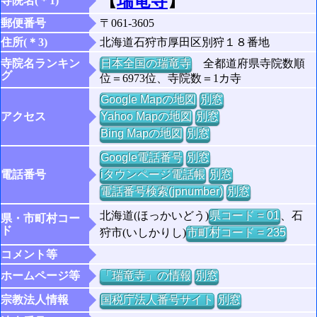
【
瑞竜寺
】
寺院名(＊1)
郵便番号
〒061-3605
住所(＊3)
北海道石狩市厚田区別狩１８番地
寺院名ランキン
日本全国の瑞竜寺
全都道府県寺院数順
グ
位＝6973位、寺院数＝1カ寺
Google Mapの地図
別窓
アクセス
Yahoo Mapの地図
別窓
Bing Mapの地図
別窓
Google電話番号
別窓
電話番号
iタウンページ電話帳
別窓
電話番号検索(jpnumber)
別窓
北海道(ほっかいどう)
県コード = 01
、石
県・市町村コー
ド
狩市(いしかりし)
市町村コード = 235
コメント等
ホームページ等
「瑞竜寺」の情報
別窓
宗教法人情報
国税庁法人番号サイト
別窓