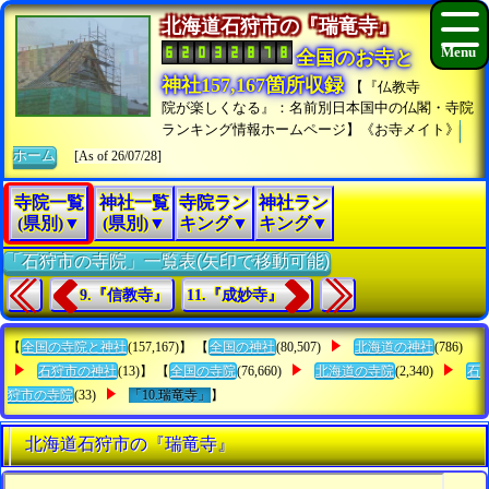
北海道石狩市の『瑞竜寺』
全国のお寺と
神社157,167箇所収録
【『仏教寺
院が楽しくなる』：名前別日本国中の仏閣・寺院
ランキング情報ホームページ】《お寺メイト》
ホーム
[As of 26/07/28]
寺院一覧
神社一覧
寺院ラン
神社ラン
(県別)▼
(県別)▼
キング▼
キング▼
「石狩市の寺院」一覧表(矢印で移動可能)
9.『信教寺』
11.『成妙寺』
【
全国の寺院と神社
(157,167)】 【
全国の神社
(80,507)
北海道の神社
(786)
石狩市の神社
(13)】 【
全国の寺院
(76,660)
北海道の寺院
(2,340)
石
狩市の寺院
(33)
「10.瑞竜寺」
】
北海道石狩市の『瑞竜寺』