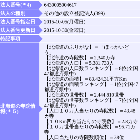
法人番号(＊4)
6430005004617
法人の種別
その他の設立登記法人(399)
法人番号指定日
2015-10-05(月曜日)
法人番号更新日
2015-10-30(金曜日)
特記事項
【北海道のふりがな】＝「ほっかいど
う」
【北海道の寺院数】＝2,340カ寺
【北海道の人口】＝5,381,733人
【北海道の人口数ランキング】＝8位(全国
47都道府県中)
【北海道の面積】＝83,424.31平方Km
【北海道の面積ランキング】＝1位(全国47
都道府県中)
【北海道の世帯数】＝2,444,810世帯
【北海道の世帯数ランキング】＝7位(全国
47都道府県中)
北海道の寺院情
【人口１０万人当たりの寺院数】＝43.48
報(＊５)
カ寺
【１０Km四方当たりの寺院数】＝2.8カ寺
【１０万世帯当たりの寺院数】＝95.71カ
寺
【人口当たりの寺院数順位】＝38位