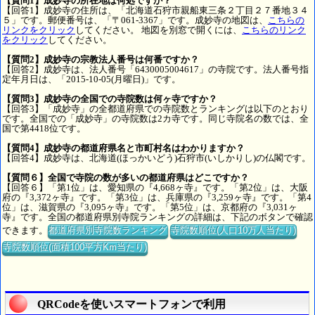
【質問1】成妙寺の所在地は何処ですか？
【回答1】成妙寺の住所は、「北海道石狩市親船東三条２丁目２７番地３４
５」です。郵便番号は、「〒061-3367」です。成妙寺の地図は、
こちらの
リンクをクリック
してください。 地図を別窓で開くには、
こちらのリンク
をクリック
してください。
【質問2】成妙寺の宗教法人番号は何番ですか？
【回答2】成妙寺は、法人番号「6430005004617」の寺院です。法人番号指
定年月日は、「2015-10-05(月曜日)」です。
【質問3】成妙寺の全国での寺院数は何ヶ寺ですか？
【回答3】「成妙寺」の全都道府県での寺院数とランキングは以下のとおり
です。全国での「成妙寺」の寺院数は2カ寺です。同じ寺院名の数では、全
国で第4418位です。
【質問4】成妙寺の都道府県名と市町村名はわかりますか？
【回答4】成妙寺は、北海道(ほっかいどう)石狩市(いしかりし)の仏閣です。
【質問６】全国で寺院の数が多いの都道府県はどこですか？
【回答６】「第1位」は、愛知県の『4,668ヶ寺』です。「第2位」は、大阪
府の『3,372ヶ寺』です。「第3位」は、兵庫県の『3,259ヶ寺』です。「第4
位」は、滋賀県の『3,095ヶ寺』です。「第5位」は、京都府の『3,031ヶ
寺』です。全国の都道府県別寺院ランキングの詳細は、下記のボタンで確認
できます。
都道府県別寺院数ランキング
寺院数順位(人口10万人当たり)
寺院数順位(面積100平方Km当たり)
QRCodeを使いスマートフォンで利用