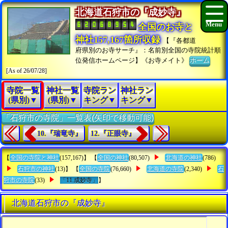
北海道石狩市の『成妙寺』
全国のお寺と
神社157,167箇所収録
【『各都道
府県別のお寺サーチ』：名前別全国の寺院統計順
位発信ホームページ】《お寺メイト》
ホーム
[As of 26/07/28]
寺院一覧
神社一覧
寺院ラン
神社ラン
(県別)▼
(県別)▼
キング▼
キング▼
「石狩市の寺院」一覧表(矢印で移動可能)
10.『瑞竜寺』
12.『正眼寺』
【
全国の寺院と神社
(157,167)】 【
全国の神社
(80,507)
北海道の神社
(786)
石狩市の神社
(13)】 【
全国の寺院
(76,660)
北海道の寺院
(2,340)
石
狩市の寺院
(33)
「11.成妙寺」
】
北海道石狩市の『成妙寺』