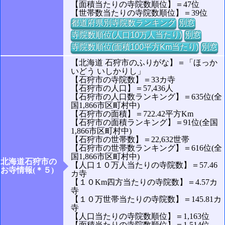
【面積当たりの寺院数順位】＝47位
【世帯数当たりの寺院数順位】＝39位
都道府県別寺院数ランキング
別窓
寺院数順位(人口10万人当たり)
別窓
寺院数順位(面積100平方Km当たり)
別窓
【北海道 石狩市のふりがな】＝「ほっか
いどう いしかりし」
【石狩市の寺院数】＝33カ寺
【石狩市の人口】＝57,436人
【石狩市の人口数ランキング】＝635位(全
国1,866市区町村中)
【石狩市の面積】＝722.42平方Km
【石狩市の面積ランキング】＝91位(全国
1,866市区町村中)
【石狩市の世帯数】＝22,632世帯
【石狩市の世帯数ランキング】＝616位(全
国1,866市区町村中)
北海道石狩市の
【人口１０万人当たりの寺院数】＝57.46
お寺情報(＊５)
カ寺
【１０Km四方当たりの寺院数】＝4.57カ
寺
【１０万世帯当たりの寺院数】＝145.81カ
寺
【人口当たりの寺院数順位】＝1,163位
【面積当たりの寺院数順位】＝1,514位