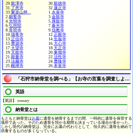
29.
龍澤寺
30.
龍徳寺
31.
了恵寺
32.
蓮正寺
33.
聚楽山慈...
1.
永泉寺
2.
願誓寺
3.
金龍寺
4.
光明寺
5.
厚龍寺
6.
弘照院
7.
春光寺
8.
常照寺
9.
信教寺
10.
瑞竜寺
12.
正眼寺
13.
正信寺
14.
生振寺
15.
曹源寺
16.
大心寺
17.
大望寺
18.
天正寺
19.
天龍寺
20.
東嶺寺
21.
能量寺
22.
法性寺
23.
法藏寺
24.
豊隆寺
25.
幌禪寺
26.
本覚寺
「石狩市納骨堂を調べる」【お寺の言葉を調査しよう
英語
【英語】 ossuary
納骨堂とは
もともと納骨堂は
お墓
に遺骨を納骨するまでの間、一時的に遺骨を保管する
場所であった。そのため遺骨を預かる期間も決まっている場合が多かった。
しかし現代の納骨堂は、完全にお墓の代わりとして、恒久的に遺骨を納めて
供養するものが多くなっている。