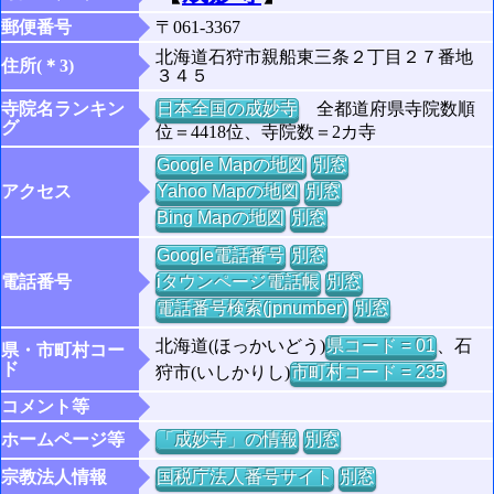
郵便番号
〒061-3367
北海道石狩市親船東三条２丁目２７番地
住所(＊3)
３４５
寺院名ランキン
日本全国の成妙寺
全都道府県寺院数順
グ
位＝4418位、寺院数＝2カ寺
Google Mapの地図
別窓
アクセス
Yahoo Mapの地図
別窓
Bing Mapの地図
別窓
Google電話番号
別窓
電話番号
iタウンページ電話帳
別窓
電話番号検索(jpnumber)
別窓
北海道(ほっかいどう)
県コード = 01
、石
県・市町村コー
ド
狩市(いしかりし)
市町村コード = 235
コメント等
ホームページ等
「成妙寺」の情報
別窓
宗教法人情報
国税庁法人番号サイト
別窓