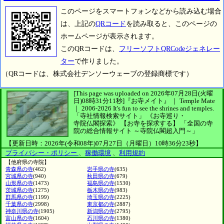
このページをスマートフォンなどから読み込む場合
は、上記の
QRコード
を読み取ると、このページの
ホームページが表示されます。
このQRコードは、
フリーソフトQRCodeジェネレー
ター
で作りました。
（QRコードは、株式会社デンソーウェーブの登録商標です）
[This page was uploaded on 2026年07月28日(火曜
日)08時31分11秒]
『お寺メイト』 ｜ Temple Mate
｜
2006-2026
It's fun to see
the shrines and temples.
「寺社情報検索サイト」
《お寺巡り・
寺院仏閣探索》
【お寺を探求する】
「全国の寺
院の総合情報サイト ～寺院仏閣超入門～」
【更新日時：2026年(令和08年)07月27日（月曜日）10時36分23秒】
プライバシー・ポリシー
、
稼働環境
、
利用規約
【他府県の寺院】
青森県の寺
(462)
岩手県の寺
(635)
宮城県の寺
(940)
秋田県の寺
(679)
山形県の寺
(1473)
福島県の寺
(1530)
茨城県の寺
(1275)
栃木県の寺
(983)
群馬県の寺
(1199)
埼玉県の寺
(2225)
千葉県の寺
(2998)
東京都の寺
(2887)
神奈川県の寺
(1905)
新潟県の寺
(2795)
富山県の寺
(1604)
石川県の寺
(1380)