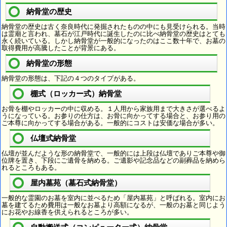
納骨堂の歴史
納骨堂の歴史は古く奈良時代に発掘されたものの中にも見受けられる。当時
は霊廟と言われ、墓石が江戸時代に誕生したのに比べ納骨堂の歴史はとても
永く続いている。しかし納骨堂が一般的になったのはここ数十年で、お墓の
取得費用が高騰したことが背景にある。
納骨堂の形態
納骨堂の形態は、下記の４つのタイプがある。
棚式（ロッカー式）納骨堂
お骨を棚やロッカーの中に収める。１人用から家族用まで大きさが選べるよ
うになっている。お参りの仕方は、お骨に向かってする場合と、お参り用の
ご本尊に向かってする場合がある。一般的にコストは安価な場合が多い。
仏壇式納骨堂
仏壇が並んだような形の納骨堂で、一般的には上段は仏壇でありご本尊や御
位牌を置き、下段にご遺骨を納める。ご遺影や記念品などの副葬品を納めら
れるところもある。
屋内墓苑（墓石式納骨堂）
一般的な霊園のお墓を室内に並べるため「屋内墓苑」と呼ばれる。室内にお
墓を建てるため費用は一般なお墓より高額になるが、一般のお墓と同じよう
にお花やお線香を供えられるところが多い。