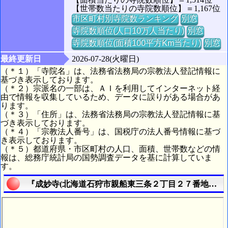
【世帯数当たりの寺院数順位】＝1,167位
市区町村別寺院数ランキング
別窓
寺院数順位(人口10万人当たり)
別窓
寺院数順位(面積100平方Km当たり)
別窓
最終更新日
2026-07-28(火曜日)
（＊１）「寺院名」は、法務省法務局の宗教法人登記情報に
基づき表示しております。
（＊２）宗派名の一部は、ＡＩを利用してインターネット経
由で情報を収集しているため、データに誤りがある場合があ
ります。
（＊３）「住所」は、法務省法務局の宗教法人登記情報に基
づき表示しております。
（＊４）「宗教法人番号」は、国税庁の法人番号情報に基づ
き表示しております。
（＊５）都道府県・市区町村の人口、面積、世帯数などの情
報は、総務庁統計局の国勢調査データを基に計算していま
す。
『成妙寺(北海道石狩市親船東三条２丁目２７番地３４