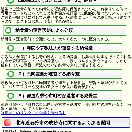
自動搬送式（コンピューター式）納骨堂
通常はご遺骨を納めた納骨箱が収納庫に保管されている。お参りする時は、
専用のカードなどを入れると納骨箱が礼拝室に自動的に運ばれて来て、その
ご遺骨や御位牌に対してお参りする。収納庫には何千もの納骨箱が収納でき
るので、コストはお墓より安い場合が多い。
納骨堂の運営形態による分類
納骨堂を運営形態で分類すると、大きく次の３つに区分できる。
１）寺院や宗教法人が運営する納骨堂
宗教法人が運営するお寺の境内にある納骨堂。お葬式や法事を行ってくれる
お寺が管理運営している納骨堂なので、親しみやすく安心できる。しかし、
信仰している宗旨・宗派でないと納骨できない場合もある。
２）民間霊園が運営する納骨堂
宗教法人や行政以外の民間業者が運営する納骨堂。宗旨・宗派が自由であ
り、バリアフリーや交通のアクセスが良い場合が多い。
３）都道府県や市町村が運営する納骨堂
都道府県や市区町村の自治体が運営する納骨堂。使用料や管理料が安く、宗
旨・宗派についての制限がない。
詳細はこのリンク【納骨堂を調べる】
北海道石狩市の成妙寺に関するよくある質問