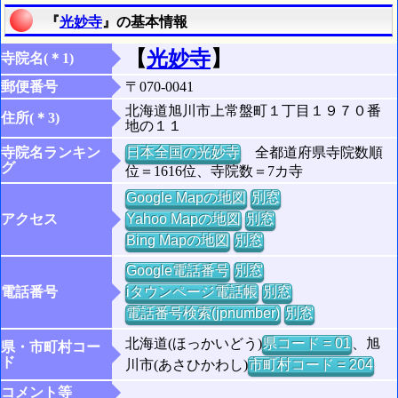
『
光妙寺
』の基本情報
【
光妙寺
】
寺院名(＊1)
郵便番号
〒070-0041
北海道旭川市上常盤町１丁目１９７０番
住所(＊3)
地の１１
寺院名ランキン
日本全国の光妙寺
全都道府県寺院数順
グ
位＝1616位、寺院数＝7カ寺
Google Mapの地図
別窓
アクセス
Yahoo Mapの地図
別窓
Bing Mapの地図
別窓
Google電話番号
別窓
電話番号
iタウンページ電話帳
別窓
電話番号検索(jpnumber)
別窓
北海道(ほっかいどう)
県コード = 01
、旭
県・市町村コー
ド
川市(あさひかわし)
市町村コード = 204
コメント等