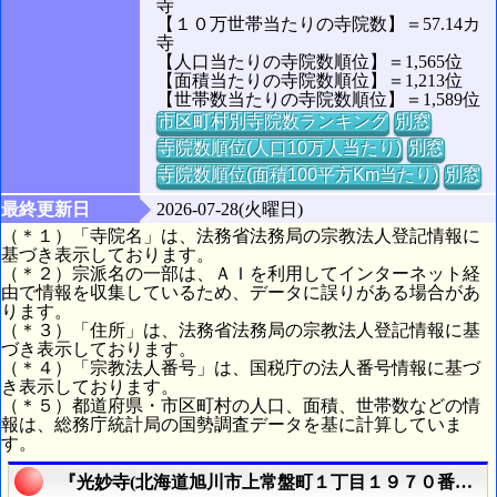
寺
【１０万世帯当たりの寺院数】＝57.14カ
寺
【人口当たりの寺院数順位】＝1,565位
【面積当たりの寺院数順位】＝1,213位
【世帯数当たりの寺院数順位】＝1,589位
市区町村別寺院数ランキング
別窓
寺院数順位(人口10万人当たり)
別窓
寺院数順位(面積100平方Km当たり)
別窓
最終更新日
2026-07-28(火曜日)
（＊１）「寺院名」は、法務省法務局の宗教法人登記情報に
基づき表示しております。
（＊２）宗派名の一部は、ＡＩを利用してインターネット経
由で情報を収集しているため、データに誤りがある場合があ
ります。
（＊３）「住所」は、法務省法務局の宗教法人登記情報に基
づき表示しております。
（＊４）「宗教法人番号」は、国税庁の法人番号情報に基づ
き表示しております。
（＊５）都道府県・市区町村の人口、面積、世帯数などの情
報は、総務庁統計局の国勢調査データを基に計算していま
す。
『光妙寺(北海道旭川市上常盤町１丁目１９７０番地の