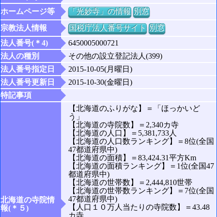
ホームページ等
「光妙寺」の情報
別窓
宗教法人情報
国税庁法人番号サイト
別窓
法人番号(＊4)
6450005000721
法人の種別
その他の設立登記法人(399)
法人番号指定日
2015-10-05(月曜日)
法人番号更新日
2015-10-30(金曜日)
特記事項
【北海道のふりがな】＝「ほっかいど
う」
【北海道の寺院数】＝2,340カ寺
【北海道の人口】＝5,381,733人
【北海道の人口数ランキング】＝8位(全国
47都道府県中)
【北海道の面積】＝83,424.31平方Km
【北海道の面積ランキング】＝1位(全国47
都道府県中)
【北海道の世帯数】＝2,444,810世帯
【北海道の世帯数ランキング】＝7位(全国
47都道府県中)
北海道の寺院情
【人口１０万人当たりの寺院数】＝43.48
報(＊５)
カ寺