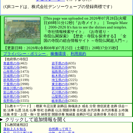
（QRコードは、株式会社デンソーウェーブの登録商標です）
[This page was uploaded on 2026年07月28日(火曜
日)08時31分12秒]
『お寺メイト』 ｜ Temple Mate
｜
2006-2026
It's fun to see
the shrines and temples.
「寺社情報検索サイト」
《お寺巡り・
寺院仏閣探索》
【歴史・寺院を探求する】
「全
国の寺院の総合情報サイト ～寺院仏閣超入門～」
【更新日時：2026年(令和08年)07月25日（土曜日）20時37分35秒】
プライバシー・ポリシー
、
稼働環境
、
利用規約
【他府県の寺院】
青森県の寺
(462)
岩手県の寺
(635)
宮城県の寺
(940)
秋田県の寺
(679)
山形県の寺
(1473)
福島県の寺
(1530)
茨城県の寺
(1275)
栃木県の寺
(983)
群馬県の寺
(1199)
埼玉県の寺
(2225)
千葉県の寺
(2998)
東京都の寺
(2887)
神奈川県の寺
(1905)
新潟県の寺
(2795)
富山県の寺
(1604)
石川県の寺
(1380)
福井県の寺
(1687)
山梨県の寺
(1490)
長野県の寺
(1555)
岐阜県の寺
(2302)
【仏教キーワード】：檀家 年忌法要 副葬品 御魂抜き 戒名 分骨 僧侶派遣 改葬 倶会一
処 法事 仏恩 法名 仏事 祭祀 合葬墓 仏法 開眼供養 合祀墓 永代供養 永代供養墓 お布施
法施 本堂・お堂・御々堂 納骨堂 開眼供養 無縁墓 改葬許可証 追善供養 月命日 宗旨
クリックして追加情報を開く
【仏教関連用語】
蓮如上人を知る
自然葬って何？