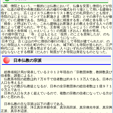
仏閣、僧院ともいう。一般的には仏教において、仏像を安置し僧侶などが住
み、仏道の研究や布教活動のための修行や儀式を行う場として用いる建物を
指す。しかし、広くはイスラム教やキリスト教などの礼拝堂のことも指す。
寺院のはじまりは、インドでお釈迦さま（釈尊・仏陀）とその弟子たちが修
行していた建物である。当時は、「仏道に精進する舎」の精と舎を取って
「精舎」と呼ばれていた。これら建物はお釈迦さまの教えを信ずる人々の寄
進によって建てられた。中でも、王舎城（おうしゃじょう）の竹林（ちくり
ん）精舎と舎衛城（しゃえいじょう）の祇園（ぎおん）精舎が有名。
その後中国では、「寺」とはもともと「役所」のことを意味したが、のち
に僧侶が住む所をすべて「寺」とよぶようになった。
日本では、古くは山の中に僧侶の修行の場として寺院が建てられたが、の
ちに寺院は人々の住む町の中につくられ、城下町にも寺院が造られた。江戸
時代には、キリスト教を禁止するため、人々はいずれかの寺院に属さなけれ
ばならないとする檀家（だんか）制度ができ寺院は身近なものとなった。
日本仏教の宗派
総務省統計局が発表している２０１２年現在の「宗教団体数，教師数及び
信者数」調査によると、
仏教系寺院の総数は約７万６千で信者数は約８５１３万人である。日本の
人口を考えると
かなりの数が仏教徒となるが、日本の全宗教団体の総信者数は１億９７１
０万人であり、
日本の人口を大きく超えているので、複数の宗教の信者になっている方が
多いと思われる。
日本仏教の主な宗派は以下の通りである。
真宗大谷派、浄土真宗本願寺派、真宗高田派、真宗佛光寺派、真宗興
正派、真宗木辺派、