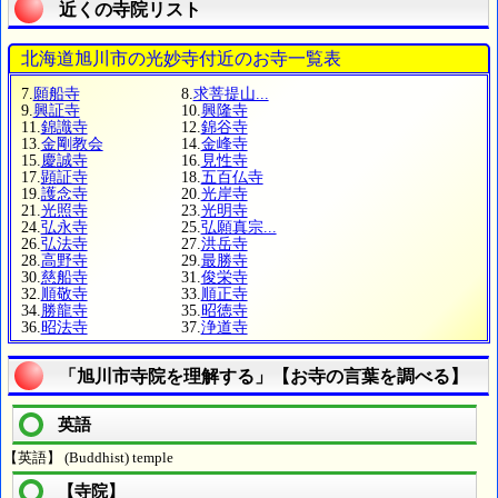
近くの寺院リスト
北海道旭川市の光妙寺付近のお寺一覧表
7.
願船寺
8.
求菩提山...
9.
興証寺
10.
興隆寺
11.
錦識寺
12.
錦谷寺
13.
金剛教会
14.
金峰寺
15.
慶誠寺
16.
見性寺
17.
顕証寺
18.
五百仏寺
19.
護念寺
20.
光岸寺
21.
光照寺
23.
光明寺
24.
弘永寺
25.
弘願真宗...
26.
弘法寺
27.
洪岳寺
28.
高野寺
29.
最勝寺
30.
慈船寺
31.
俊栄寺
32.
順敬寺
33.
順正寺
34.
勝龍寺
35.
昭徳寺
36.
昭法寺
37.
浄道寺
「旭川市寺院を理解する」【お寺の言葉を調べる】
英語
【英語】 (Buddhist) temple
【寺院】