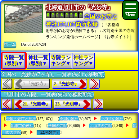
北海道旭川市の『光妙寺』
全国のお寺と
神社157,167箇所収録
【『各都道
府県別のお寺が理解できる』：名前別全国の寺院
ランキング発信ホームページ】《お寺メイト》
ホーム
[As of 26/07/28]
寺院一覧
神社一覧
寺院ラン
神社ラン
(県別)▼
(県別)▼
キング▼
キング▼
全国の「光妙寺(7ヶ寺)」一覧表(矢印で移動可)
1.『光妙寺』
2.『光妙寺』
「旭川市の寺院」一覧表(矢印で移動可能)
21.『光照寺』
23.『光明寺』
【
全国の寺院と神社
(157,167)】 【
全国の神社
(80,507)
北海道の神社
(786)
旭川市の神社
(11)】 【
全国の寺院
(76,660)
北海道の寺院
(2,340)
旭
川市の寺院
(89)
「22.光妙寺」
】