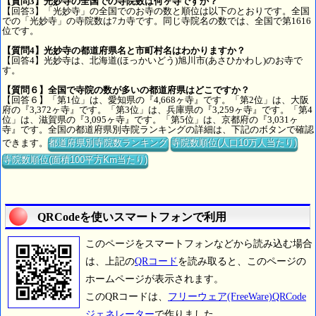
【質問3】光妙寺の全国での寺院数は何ヶ寺ですか？
【回答3】「光妙寺」の全国でのお寺の数と順位は以下のとおりです。全国
での「光妙寺」の寺院数は7カ寺です。同じ寺院名の数では、全国で第1616
位です。
【質問4】光妙寺の都道府県名と市町村名はわかりますか？
【回答4】光妙寺は、北海道(ほっかいどう)旭川市(あさひかわし)のお寺で
す。
【質問６】全国で寺院の数が多いの都道府県はどこですか？
【回答６】「第1位」は、愛知県の『4,668ヶ寺』です。「第2位」は、大阪
府の『3,372ヶ寺』です。「第3位」は、兵庫県の『3,259ヶ寺』です。「第4
位」は、滋賀県の『3,095ヶ寺』です。「第5位」は、京都府の『3,031ヶ
寺』です。全国の都道府県別寺院ランキングの詳細は、下記のボタンで確認
できます。
都道府県別寺院数ランキング
寺院数順位(人口10万人当たり)
寺院数順位(面積100平方Km当たり)
QRCodeを使いスマートフォンで利用
このページをスマートフォンなどから読み込む場合
は、上記の
QRコード
を読み取ると、このページの
ホームページが表示されます。
このQRコードは、
フリーウェア(FreeWare)QRCode
ジェネレーター
で作りました。