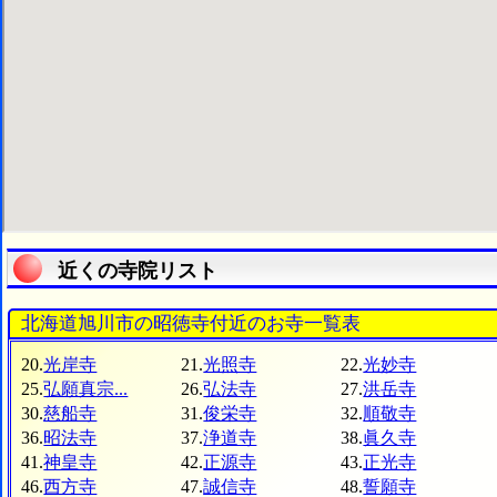
近くの寺院リスト
北海道旭川市の昭徳寺付近のお寺一覧表
20.
光岸寺
21.
光照寺
22.
光妙寺
25.
弘願真宗...
26.
弘法寺
27.
洪岳寺
30.
慈船寺
31.
俊栄寺
32.
順敬寺
36.
昭法寺
37.
浄道寺
38.
眞久寺
41.
神皇寺
42.
正源寺
43.
正光寺
46.
西方寺
47.
誠信寺
48.
誓願寺