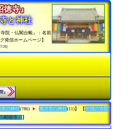
『昭徳寺』
寺と神社
『寺院・仏閣台帳』：名前
グ発信ホームページ】
07/28]
華院』
海道の神社
(786)
旭川市の神社
(11)】 【
全国の寺院
35.昭徳寺」
】