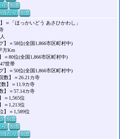
り)
別窓
m当たり)
別窓
な】＝「ほっかいどう あさひかわし」
寺
5人
＝58位(全国1,866市区町村中)
平方Km
80位(全国1,866市区町村中)
47世帯
＝50位(全国1,866市区町村中)
数】＝26.21カ寺
】＝11.9カ寺
＝57.14カ寺
1,565位
1,213位
＝1,589位
グ
別窓
り)
別窓
m当たり)
別窓