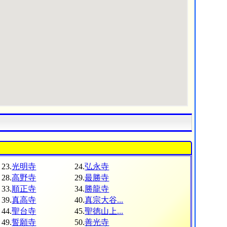
23.
光明寺
24.
弘永寺
28.
高野寺
29.
最勝寺
33.
順正寺
34.
勝龍寺
39.
真高寺
40.
真宗大谷...
44.
聖台寺
45.
聖徳山上...
49.
誓願寺
50.
善光寺