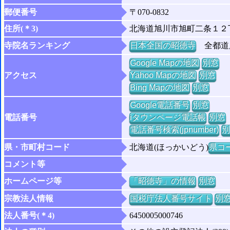
郵便番号
〒070-0832
住所(＊3)
北海道旭川市旭町二条１２
寺院名ランキング
日本全国の昭徳寺
全都道府
Google Mapの地図
別窓
アクセス
Yahoo Mapの地図
別窓
Bing Mapの地図
別窓
Google電話番号
別窓
電話番号
iタウンページ電話帳
別窓
電話番号検索(jpnumber)
別
県・市町村コード
北海道(ほっかいどう)
県コー
コメント等
ホームページ等
「昭徳寺」の情報
別窓
宗教法人情報
国税庁法人番号サイト
別
法人番号(＊4)
6450005000746