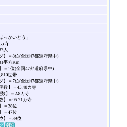
ほっかいどう」
0カ寺
33人
】＝8位(全国47都道府県中)
31平方Km
＝1位(全国47都道府県中)
810世帯
】＝7位(全国47都道府県中)
数】＝43.48カ寺
数】＝2.8カ寺
＝95.71カ寺
＝38位
＝47位
位】＝39位
グ
別窓