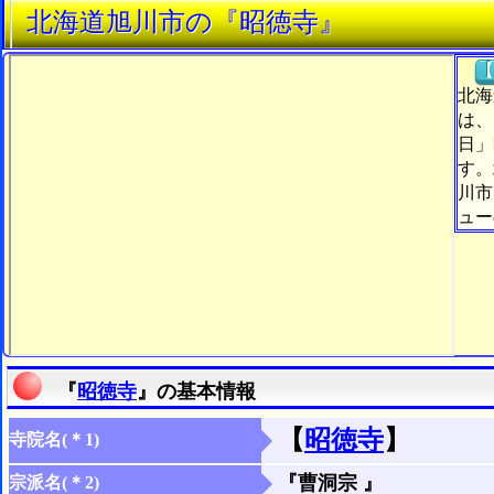
北海道旭川市の『昭徳寺』
【
北海
は、
日」
す。
川市
ュー
『
昭徳寺
』の基本情報
【
昭徳寺
】
寺院名(＊1)
『曹洞宗 』
宗派名(＊2)