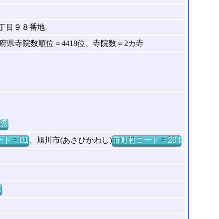
丁目９８番地
県寺院数順位＝4418位、寺院数＝2カ寺
窓
ド = 01
、旭川市(あさひかわし)
市町村コード = 204
窓