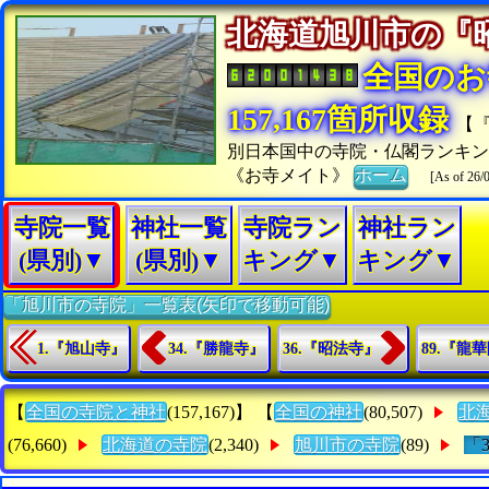
北海道旭川市の
全国のお
157,167箇所収録
【
別日本国中の寺院・仏閣ランキン
《お寺メイト》
ホーム
[As of 26/
寺院一覧
神社一覧
寺院ラン
神社ラン
(県別)▼
(県別)▼
キング▼
キング▼
「旭川市の寺院」一覧表(矢印で移動可能)
1.『旭山寺』
34.『勝龍寺』
36.『昭法寺』
89.『龍
【
全国の寺院と神社
(157,167)】 【
全国の神社
(80,507)
北
(76,660)
北海道の寺院
(2,340)
旭川市の寺院
(89)
「