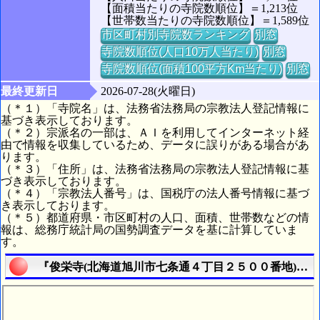
【面積当たりの寺院数順位】＝1,213位
【世帯数当たりの寺院数順位】＝1,589位
市区町村別寺院数ランキング
別窓
寺院数順位(人口10万人当たり)
別窓
寺院数順位(面積100平方Km当たり)
別窓
最終更新日
2026-07-28(火曜日)
（＊１）「寺院名」は、法務省法務局の宗教法人登記情報に
基づき表示しております。
（＊２）宗派名の一部は、ＡＩを利用してインターネット経
由で情報を収集しているため、データに誤りがある場合があ
ります。
（＊３）「住所」は、法務省法務局の宗教法人登記情報に基
づき表示しております。
（＊４）「宗教法人番号」は、国税庁の法人番号情報に基づ
き表示しております。
（＊５）都道府県・市区町村の人口、面積、世帯数などの情
報は、総務庁統計局の国勢調査データを基に計算していま
す。
『俊栄寺(北海道旭川市七条通４丁目２５００番地)』