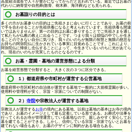
高度経済成長で人々が豊かになってからだと言われている。最近ではお墓の
代わりに納骨堂や自然葬(散骨、樹木葬、海洋葬)なども見られる。
お墓詣りの目的とは
多くの方がお墓参りの目的はご先祖さまに会いに行くことであり、お墓の前
で手を合わせることが先祖供養になると考えられています。先祖供養も間違
いではありませんが、第一の目的はお墓に参りすることでご先祖さまを通し
て私たちが仏教の教えに出会うことです。つまり我々は煩悩の中でしか生き
ることのできない自分に気づき、我々のいのちが無限の智慧と無限の慈悲を
お持ちの阿弥陀仏に生かされている事実に目覚めることです。これにより、
阿弥陀仏に帰依し念仏することによって、今生きているいのちに光があてら
れ、現在のいのちが充実したものとなるのです。
お墓・霊園・墓地の運営形態による分類
お墓を経営形態で分類すると、大きく次の３つに区分できる。
１）都道府県や市町村が運営する公営墓地
都道府県や市区町村の自治体が運営する墓地で一般的に大規模霊園が多い。
使用料や管理料が安く、宗旨・宗派についての制限がない。
２）
寺院
や宗教法人が運営する墓地
宗教法人が運営する
お寺
の境内にある墓地。以前は墓地の基本はお寺の境内
であり、お墓のイメージとして最も定着している形である。お葬式や法事を
行ってくれるお寺が管理運営している墓地なので、親しみやすく安心してお
墓を建てることができる。しかし、信仰している宗旨・宗派でないとお墓を
建てれない場合もあり、お墓のデザインに制約がある場合もある。