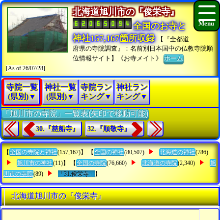
北海道旭川市の『俊栄寺』
全国のお寺と
神社157,167箇所収録
【『全都道
府県の寺院調査』：名前別日本国中の仏教寺院順
位情報サイト】《お寺メイト》
ホーム
[As of 26/07/28]
寺院一覧
神社一覧
寺院ラン
神社ラン
(県別)▼
(県別)▼
キング▼
キング▼
「旭川市の寺院」一覧表(矢印で移動可能)
30.『慈船寺』
32.『順敬寺』
【
全国の寺院と神社
(157,167)】 【
全国の神社
(80,507)
北海道の神社
(786)
旭川市の神社
(11)】 【
全国の寺院
(76,660)
北海道の寺院
(2,340)
旭
川市の寺院
(89)
「31.俊栄寺」
】
北海道旭川市の『俊栄寺』