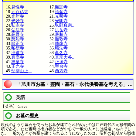
16.
見性寺
17.
顕証寺
18.
五百仏寺
19.
護念寺
20.
光岸寺
21.
光照寺
22.
光妙寺
23.
光明寺
24.
弘永寺
25.
弘願真宗...
26.
弘法寺
27.
洪岳寺
28.
高野寺
29.
最勝寺
30.
慈船寺
32.
順敬寺
33.
順正寺
34.
勝龍寺
35.
昭徳寺
36.
昭法寺
37.
浄道寺
38.
眞久寺
39.
真高寺
40.
真宗大谷...
41.
神皇寺
42.
正源寺
43.
正光寺
44.
聖台寺
45.
聖徳山上...
46.
西方寺
「旭川市お墓・霊園・墓石・永代供養墓を考える」【
英語
【英語】 Grave
お墓の歴史
現代のような墓石を使ったお墓が建てられ始めたのは江戸時代の元禄年間の
頃である。ただ当時は権力者などが中心で一般の人々には縁遠いものでし
た。一般の人々がお墓を建てられるようになったのは、昭和の初期から戦後