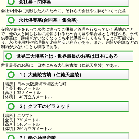
会社墓・団体墓
会社や団体に貢献した人のために、それらの会社や団体がつくった墓
永代供養墓(合同墓・集合墓)
寺院が責任をもって永代に渡ってご供養と管理を行なっていく墓地のこと
で、他の人と同じお墓に納骨されるため合同墓や集合墓とも呼ばれる。永代
供養墓は、跡継ぎがいなくなっても永代供養をしてもらうことが可能であ
り、永代使用料や管理費が比較的安い利点がある。また、宗旨や宗派などの
制約が少ないことも特徴である。
世界三大陵墓とは - 世界最長のお墓は日本にある
世界最長のお墓は、日本にある大仙陵古墳（仁徳天皇陵）である。
１）大仙陵古墳（仁徳天皇陵）
【場所】日本 大阪府堺市堺区大仙町
【全長】486メートル
【高さ】35.8メートル
【体積】140万立方メートル
２）クフ王のピラミッド
【場所】エジプト
【全長】230メートル
【高さ】146メートル
【体積】260万立方メートル
３）秦の始皇帝陵