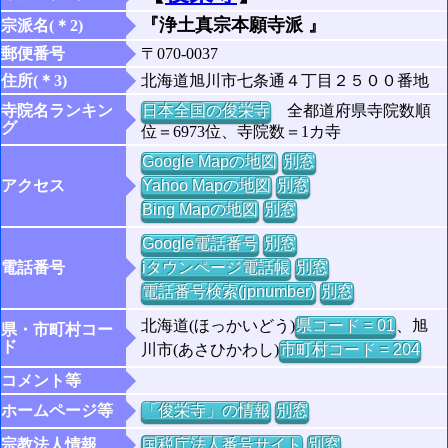
『浄土真宗本願寺派 』
宗派名(＊2)
郵便番号
〒070-0037
住所(＊3)
北海道旭川市七条通４丁目２５００番地
寺院名ランキン
日本全国の俊栄寺
全都道府県寺院数順
グ
位＝6973位、寺院数＝1カ寺
Google Mapの地図
別窓
アクセス
Yahoo Mapの地図
別窓
Bing Mapの地図
別窓
Google電話番号
別窓
電話番号
iタウンページ電話帳
別窓
電話番号検索(jpnumber)
別窓
北海道(ほっかいどう)
県コード = 01
、旭
県・市町村コー
ド
川市(あさひかわし)
市町村コード = 204
コメント等
ホームページ等
「俊栄寺」の情報
別窓
宗教法人情報
国税庁法人番号サイト
別窓