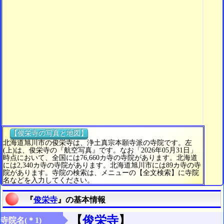
【俊栄寺の写真と地図】
北海道旭川市の俊栄寺は、浄土真宗本願寺派の寺院です。左
(上)は、俊栄寺の『航空写真』です。なお「2026年05月31日」
時点において、全国には76,660カ寺の寺院があります。北海道
には2,340カ寺の寺院があります。北海道旭川市には89カ寺の寺
院があります。寺院の検索は、メニューの【全文検索】に寺院
名などを入力してください。
『
俊栄寺
』の基本情報
【
俊栄寺
】
寺院名(＊1)