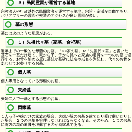
３）民間霊園が運営する墓地
宗教法人や行政以外の民間業者が運営する墓地。宗旨・宗派が自由であり、
バリアフリーの霊園や交通のアクセスが良い霊園が多い。
墓の形態
墓には次のような形態がある。
１）先祖代々墓（家墓、合祀墓）
近年までの一般的な形態のお墓。「○○家の墓」や「先祖代々墓」と書いた
墓石を一基だけ建て、親から子、子から孫へと家族の遺骨を一つのお墓に埋
葬する。お骨を納める度に墓誌か墓碑に法名や戒名を列記し、代々のお骨を
あわせてお参りするお墓。
個人墓
個人専用となっている形態のお墓。
夫婦墓
夫婦二人で一基とする形態のお墓。
両家墓
１人っ子や娘だけの家族の場合、夫婦が親のお墓を建てたり受け継いだりし
た場合、２つのお墓を管理しなければならなくなる。そのため、１つのお墓
に両方の親の遺骨を埋葬するのが両家墓である。