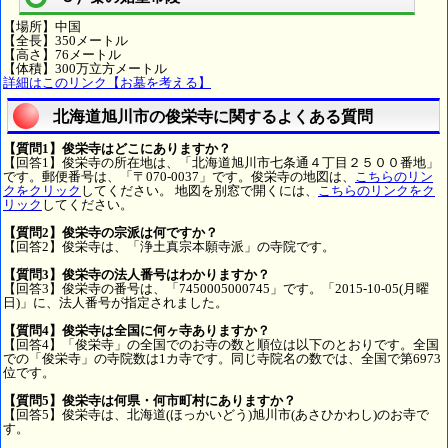
【場所】中国
【全長】350メートル
【高さ】76メートル
【体積】300万立方メートル
詳細はこのリンク【お墓を考える】
北海道旭川市の俊栄寺に関するよくある質問
【質問1】俊栄寺はどこにありますか？
【回答1】俊栄寺の所在地は、「北海道旭川市七条通４丁目２５００番地」
です。郵便番号は、「〒070-0037」です。俊栄寺の地図は、
こちらのリン
クをクリック
してください。 地図を別窓で開くには、
こちらのリンクをク
リック
してください。
【質問2】俊栄寺の宗派は何ですか？
【回答2】俊栄寺は、「浄土真宗本願寺派」の寺院です。
【質問3】俊栄寺の法人番号はわかりますか？
【回答3】俊栄寺の番号は、「7450005000745」です。「2015-10-05(月曜
日)」に、法人番号が指定されました。
【質問4】俊栄寺は全国に何ヶ寺ありますか？
【回答4】「俊栄寺」の全国でのお寺の数と順位は以下のとおりです。全国
での「俊栄寺」の寺院数は1カ寺です。同じ寺院名の数では、全国で第6973
位です。
【質問5】俊栄寺は何県・何市町村にありますか？
【回答5】俊栄寺は、北海道(ほっかいどう)旭川市(あさひかわし)のお寺で
す。