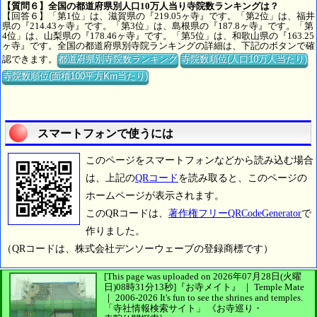
【質問６】全国の都道府県別人口10万人当り寺院数ランキングは？
【回答６】「第1位」は、滋賀県の『219.05ヶ寺』です。「第2位」は、福井
県の『214.43ヶ寺』です。「第3位」は、島根県の『187.8ヶ寺』です。「第
4位」は、山梨県の『178.46ヶ寺』です。「第5位」は、和歌山県の『163.25
ヶ寺』です。全国の都道府県別寺院ランキングの詳細は、下記のボタンで確
認できます。
都道府県別寺院数ランキング
寺院数順位(人口10万人当たり)
寺院数順位(面積100平方Km当たり)
スマートフォンで使うには
このページをスマートフォンなどから読み込む場合
は、上記の
QRコード
を読み取ると、このページの
ホームページが表示されます。
このQRコードは、
著作権フリーQRCodeGenerator
で
作りました。
（QRコードは、株式会社デンソーウェーブの登録商標です）
[This page was uploaded on 2026年07月28日(火曜
日)08時31分13秒]
『お寺メイト』 ｜ Temple Mate
｜
2006-2026
It's fun to see
the shrines and temples.
「寺社情報検索サイト」
《お寺巡り・