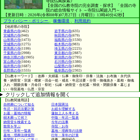
寺院仏閣探索》
【全国の仏教寺院の完全調査・探求】
「全国の寺
院の総合情報サイト ～寺院仏閣超入門～」
【更新日時：2026年(令和08年)07月27日（月曜日）13時40分42秒】
プライバシー・ポリシー
、
稼働環境
、
利用規約
【他府県の寺院】
青森県の寺
(462)
岩手県の寺
(635)
宮城県の寺
(940)
秋田県の寺
(679)
山形県の寺
(1473)
福島県の寺
(1530)
茨城県の寺
(1275)
栃木県の寺
(983)
群馬県の寺
(1199)
埼玉県の寺
(2225)
千葉県の寺
(2998)
東京都の寺
(2887)
神奈川県の寺
(1905)
新潟県の寺
(2795)
富山県の寺
(1604)
石川県の寺
(1380)
福井県の寺
(1687)
山梨県の寺
(1490)
長野県の寺
(1555)
岐阜県の寺
(2302)
【仏教キーワード】：改葬・夫婦墓・仏事・御朱印・供養・法施・お布施・永代供
養・納骨室・宗派・檀家・倶会一処・戒名・年忌法要・分骨・御魂抜き・墓相・御魂
入れ・開眼供養・月命日・祭祀・仏縁・納骨堂・合祀墓・帰依・閉眼供養・墓じま
い・寺院墓地・仏恩・宗旨
クリックして追加情報を開く
【仏教関連用語】
自然葬について知る
日本国憲法
年忌・回忌法要計算
お経を理解する
お墓・墓地の情報
蓮如上人を考える
樹木葬って何？
中陰・年忌一覧表
納骨堂を検索する
今年の法事
散骨を学ぶ
寺院・お寺
行年・享年一覧表
墓地・埋葬等の法律
墓地・埋葬法律規則
行年・享年の計算
親鸞聖人について学ぶ
供養、僧侶紹介