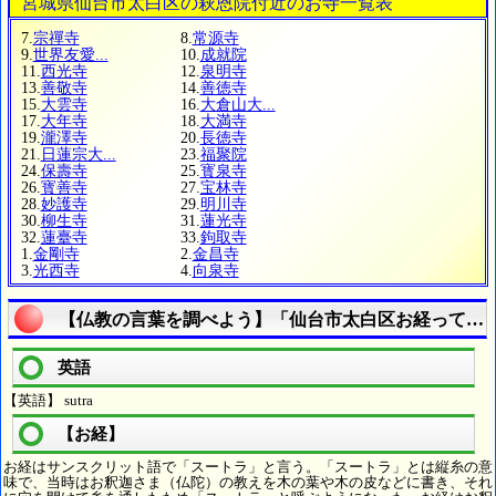
宮城県仙台市太白区の萩恩院付近のお寺一覧表
7.
宗禪寺
8.
常源寺
9.
世界友愛...
10.
成就院
11.
西光寺
12.
泉明寺
13.
善敬寺
14.
善徳寺
15.
大雲寺
16.
大倉山大...
17.
大年寺
18.
大満寺
19.
瀧澤寺
20.
長徳寺
21.
日蓮宗大...
23.
福聚院
24.
保壽寺
25.
寳泉寺
26.
寳善寺
27.
宝林寺
28.
妙護寺
29.
明川寺
30.
柳生寺
31.
蓮光寺
32.
蓮臺寺
33.
鉤取寺
1.
金剛寺
2.
金昌寺
3.
光西寺
4.
向泉寺
【仏教の言葉を調べよう】「仙台市太白区お経って何
英語
【英語】 sutra
【お経】
お経はサンスクリット語で「スートラ」と言う。「スートラ」とは縦糸の意
味で、当時はお釈迦さま（仏陀）の教えを木の葉や木の皮などに書き、それ