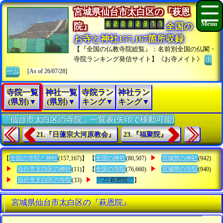
宮城県仙台市太白区の『萩恩
院』
全国の
お寺と神社157,167箇所収録
【『全国の仏教寺院総覧』：名前別全国の仏閣・
寺院ランキング発信サイト】《お寺メイト》
ホ
ーム
[As of 26/07/28]
寺院一覧
神社一覧
寺院ラン
神社ラン
(県別)▼
(県別)▼
キング▼
キング▼
「仙台市太白区の寺院」一覧表(矢印で移動可能)
21.『日蓮宗大河原教会』
23.『福聚院』
【
全国の寺院と神社
(157,167)】 【
全国の神社
(80,507)
宮城県の神社
(942)
仙台市太白区の神社
(11)】 【
全国の寺院
(76,660)
宮城県の寺院
(940)
仙台市太白区の寺院
(33)
「22.萩恩院」
】
宮城県仙台市太白区の『萩恩院』