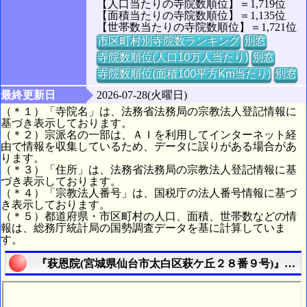
【人口当たりの寺院数順位】＝1,719位
【面積当たりの寺院数順位】＝1,135位
【世帯数当たりの寺院数順位】＝1,721位
市区町村別寺院数ランキング
別窓
寺院数順位(人口10万人当たり)
別窓
寺院数順位(面積100平方Km当たり)
別窓
最終更新日
2026-07-28(火曜日)
（＊１）「寺院名」は、法務省法務局の宗教法人登記情報に
基づき表示しております。
（＊２）宗派名の一部は、ＡＩを利用してインターネット経
由で情報を収集しているため、データに誤りがある場合があ
ります。
（＊３）「住所」は、法務省法務局の宗教法人登記情報に基
づき表示しております。
（＊４）「宗教法人番号」は、国税庁の法人番号情報に基づ
き表示しております。
（＊５）都道府県・市区町村の人口、面積、世帯数などの情
報は、総務庁統計局の国勢調査データを基に計算していま
す。
『萩恩院(宮城県仙台市太白区萩ケ丘２８番９号)』の