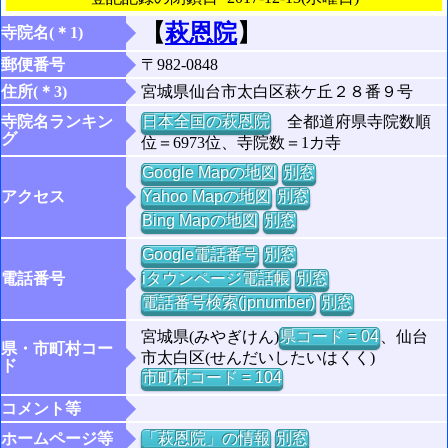
【
萩恩院
】
寺院名(＊1)
郵便番号
〒982-0848
住所(＊3)
宮城県仙台市太白区萩ケ丘２８番９号
寺院名ランキン
日本全国の萩恩院
全都道府県寺院数順
グ
位＝6973位、寺院数＝1カ寺
Google Mapの地図
別窓
アクセス
Yahoo Mapの地図
別窓
Bing Mapの地図
別窓
Google電話番号
別窓
電話番号
iタウンページ電話帳
別窓
電話番号検索(jpnumber)
別窓
宮城県(みやぎけん)
県コード = 04
、仙台
県・市町村コー
市太白区(せんだいしたいはくく)
ド
市町村コード = 104
コメント等
ホームページ等
「萩恩院」の情報
別窓