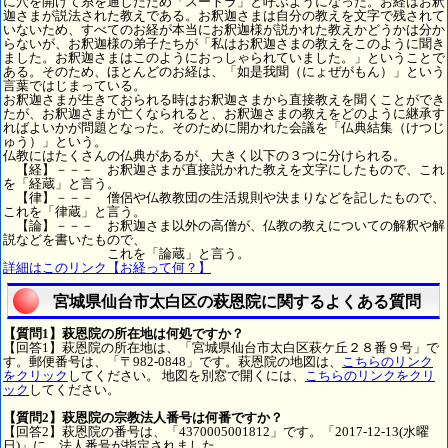
に穴を開けて糸を通したため「スートラ」と呼ぶようになった。お経はお釈
迦さまが説法された教えである。お釈迦さまは自分の教えを文字で残されて
いないため、すべてのお経が本当にお釈迦様が説かれた教えかどうかは分か
らないが、お釈迦様の弟子たちが「私はお釈迦さまの教えをこのように聞き
ました。お釈迦さまはこのようにおっしゃられていました。」ということで
ある。そのため、ほとんどのお経は、「如是我聞（にょぜがもん）」という
言葉ではじまっている。
お釈迦さまが生きておられる時はお釈迦さまから直接教えを聞くことができ
たが、お釈迦さまが亡くなられると、お釈迦さまの教えをどのように継承す
ればよいかが問題となった。そのために開かれた会議を「仏典結集（けつじ
ゅう）」という。
仏教にはたくさんの仏典があるが、大きく以下の３つに分けられる。
【経】－－－ お釈迦さまが直接説かれた教えを文字にしたもので、これ
を「経蔵」と言う。
【律】－－－ 僧侶や仏教教団の生活規則や決まりなどを記したもので、
これを「律蔵」と言う。
【論】－－－ お釈迦さま以外の高僧が、仏教の教えについての解釈や解
説などを書いたもので、
これを「論蔵」と言う。
詳細はこのリンク【お経って何？】
宮城県仙台市太白区の萩恩院に関するよくある質問
【質問1】萩恩院の所在地は何処ですか？
【回答1】萩恩院の所在地は、「宮城県仙台市太白区萩ケ丘２８番９号」で
す。郵便番号は、「〒982-0848」です。萩恩院の地図は、
こちらのリンク
をクリック
してください。 地図を別窓で開くには、
こちらのリンクをクリ
ック
してください。
【質問2】萩恩院の宗教法人番号は何番ですか？
【回答2】萩恩院の番号は、「4370005001812」です。「2017-12-13(水曜
日)」に、法人番号が指定されました。