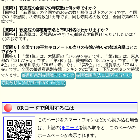
【質問3】萩恩院の全国での寺院数は何ヶ寺ですか？
【回答3】「萩恩院」の全国でのお寺の数と順位は以下のとおりです。全国
での「萩恩院」の寺院数は1カ寺です。同じ寺院名の数では、全国で第6973
位です。
【質問4】萩恩院の都道府県名と市町村名はわかりますか？
【回答4】萩恩院は、宮城県(みやぎけん)仙台市太白区(せんだいしたいはく
く)のお寺です。
【質問６】全国で100平方キロメートル当りの寺院が多いの都道府県はどこ
ですか？
【回答６】「第1位」は、大阪府の『176.99ヶ寺』です。「第2位」は、東京
都の『131.77ヶ寺』です。「第3位」は、愛知県の『90.25ヶ寺』です。「第
4位」は、神奈川県の『78.85ヶ寺』です。「第5位」は、滋賀県の『77.04ヶ
寺』です。全国の都道府県別寺院ランキングの詳細は、下記のボタンで確認
できます。
都道府県別寺院数ランキング
寺院数順位(人口10万人当たり)
寺院数順位(面積100平方Km当たり)
QRコードで利用するには
このページをスマートフォンなどから読み込む場合
は、上記の
QRコード
を読み取ると、このページの
ホームページが表示されます。