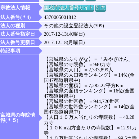
宗教法人情報
国税庁法人番号サイト
別窓
法人番号(＊4)
4370005001812
法人の種別
その他の設立登記法人(399)
法人番号指定日
2017-12-13(水曜日)
法人番号更新日
2017-12-18(月曜日)
特記事項
【宮城県のふりがな】＝「みやぎけん」
【宮城県の寺院数】＝940カ寺
【宮城県の人口】＝2,333,899人
【宮城県の人口数ランキング】＝14位(全
国47都道府県中)
【宮城県の面積】＝7,282.22平方Km
【宮城県の面積ランキング】＝16位(全国
47都道府県中)
【宮城県の世帯数】＝944,720世帯
【宮城県の世帯数ランキング】＝14位(全
国47都道府県中)
宮城県の寺院情
【人口１０万人当たりの寺院数】＝40.28
報(＊５)
カ寺
【１０Km四方当たりの寺院数】＝12.91カ
寺
【１０万世帯当たりの寺院数】＝99.5カ寺