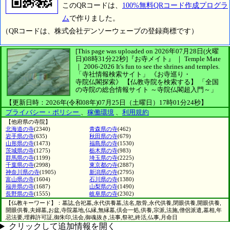
このQRコードは、
100%無料QRコード作成プログラ
ム
で作りました。
（QRコードは、株式会社デンソーウェーブの登録商標です）
[This page was uploaded on 2026年07月28日(火曜
日)08時31分22秒]
『お寺メイト』 ｜ Temple Mate
｜
2006-2026
It's fun to see
the shrines and temples.
「寺社情報検索サイト」
《お寺巡り・
寺院仏閣探索》
【仏教寺院を検索する】
「全国
の寺院の総合情報サイト ～寺院仏閣超入門～」
【更新日時：2026年(令和08年)07月25日（土曜日）17時01分24秒】
プライバシー・ポリシー
、
稼働環境
、
利用規約
【他府県の寺院】
北海道の寺
(2340)
青森県の寺
(462)
岩手県の寺
(635)
秋田県の寺
(679)
山形県の寺
(1473)
福島県の寺
(1530)
茨城県の寺
(1275)
栃木県の寺
(983)
群馬県の寺
(1199)
埼玉県の寺
(2225)
千葉県の寺
(2998)
東京都の寺
(2887)
神奈川県の寺
(1905)
新潟県の寺
(2795)
富山県の寺
(1604)
石川県の寺
(1380)
福井県の寺
(1687)
山梨県の寺
(1490)
長野県の寺
(1555)
岐阜県の寺
(2302)
【仏教キーワード】：墓誌,合祀墓,永代供養墓,法名,散骨,永代供養,閉眼供養,開眼供養,
開眼供養,夫婦墓,お盆,寺院墓地,仏縁,無縁墓,倶会一処,供養,宗派,法施,僧侶派遣,墓相,年
忌法要,埋葬許可証,御朱印,法会,御魂抜き,法事,祭祀,終活,仏事,月命日
クリックして追加情報を開く