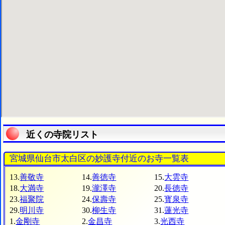
近くの寺院リスト
宮城県仙台市太白区の妙護寺付近のお寺一覧表
13.
善敬寺
14.
善徳寺
15.
大雲寺
18.
大満寺
19.
瀧澤寺
20.
長徳寺
23.
福聚院
24.
保壽寺
25.
寳泉寺
29.
明川寺
30.
柳生寺
31.
蓮光寺
1.
金剛寺
2.
金昌寺
3.
光西寺