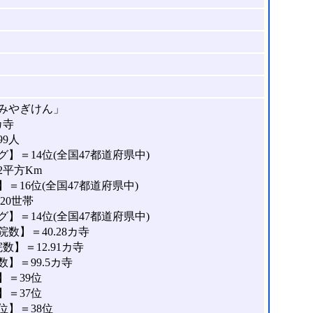
みやぎけん」
カ寺
99人
】＝14位(全国47都道府県中)
2平方Km
＝16位(全国47都道府県中)
20世帯
】＝14位(全国47都道府県中)
数】＝40.28カ寺
】＝12.91カ寺
】＝99.5カ寺
＝39位
＝37位
位】＝38位