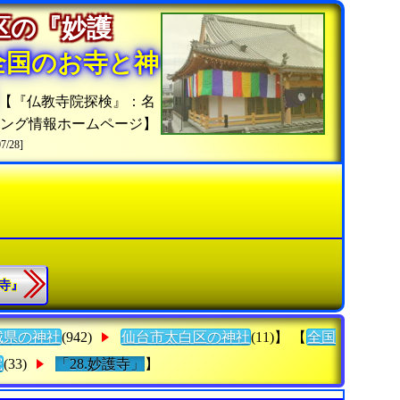
区の『妙護
全国のお寺と神
【『仏教寺院探検』：名
キング情報ホームページ】
07/28]
取寺』
城県の神社
(942)
仙台市太白区の神社
(11)】 【
全国
院
(33)
「28.妙護寺」
】