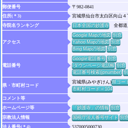
郵便番号
〒982-0841
住所(＊3)
宮城県仙台市太白区向山４
寺院名ランキング
日本全国の妙護寺
全都道府
Google Mapの地図
別窓
アクセス
Yahoo Mapの地図
別窓
Bing Mapの地図
別窓
Google電話番号
別窓
電話番号
iタウンページ電話帳
別窓
電話番号検索(jpnumber)
別
宮城県(みやぎけん)
県コード 
県・市町村コード
市町村コード = 104
コメント等
ホームページ等
「妙護寺」の情報
別窓
宗教法人情報
国税庁法人番号サイト
別
法人番号(＊4)
5370005000730