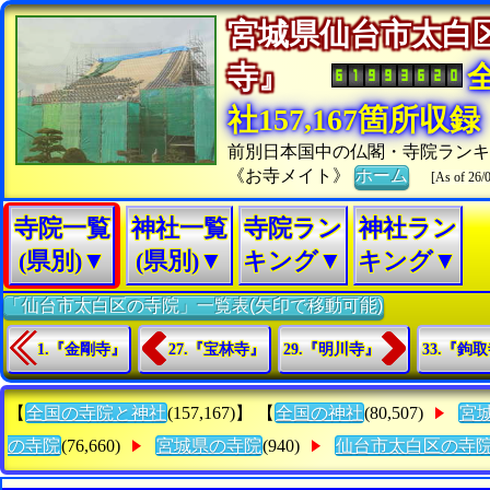
宮城県仙台市太白
寺』
社157,167箇所収録
前別日本国中の仏閣・寺院ラン
《お寺メイト》
ホーム
[As of 26/
寺院一覧
神社一覧
寺院ラン
神社ラン
(県別)▼
(県別)▼
キング▼
キング▼
「仙台市太白区の寺院」一覧表(矢印で移動可能)
1.『金剛寺』
27.『宝林寺』
29.『明川寺』
33.『鉤
【
全国の寺院と神社
(157,167)】 【
全国の神社
(80,507)
宮
の寺院
(76,660)
宮城県の寺院
(940)
仙台市太白区の寺