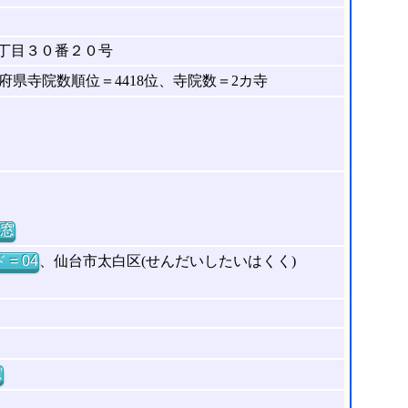
丁目３０番２０号
県寺院数順位＝4418位、寺院数＝2カ寺
窓
= 04
、仙台市太白区(せんだいしたいはくく)
窓