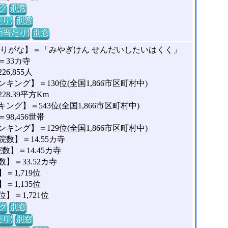
グ
別窓
り)
別窓
m当たり)
別窓
ふりがな】＝「みやぎけん せんだいしたいはくく」
33カ寺
,855人
ング】＝130位(全国1,866市区町村中)
8.39平方Km
グ】＝543位(全国1,866市区町村中)
8,456世帯
ング】＝129位(全国1,866市区町村中)
数】＝14.55カ寺
】＝14.45カ寺
＝33.52カ寺
1,719位
1,135位
＝1,721位
グ
別窓
り)
別窓