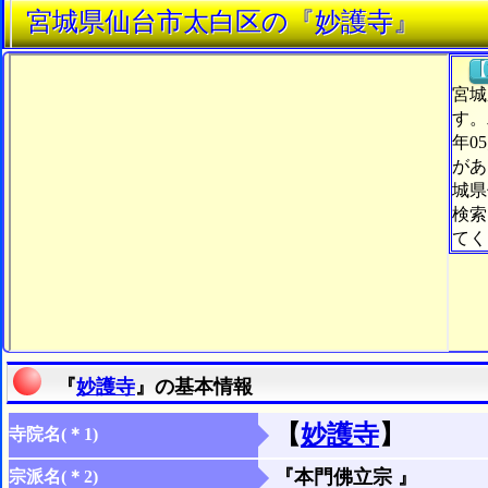
宮城県仙台市太白区の『妙護寺』
【
宮城
す。
年0
があ
城県
検索
てく
『
妙護寺
』の基本情報
【
妙護寺
】
寺院名(＊1)
『本門佛立宗 』
宗派名(＊2)