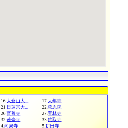
16.
大倉山大...
17.
大年寺
21.
日蓮宗大...
22.
萩恩院
26.
寳善寺
27.
宝林寺
32.
蓮臺寺
33.
鉤取寺
4.
向泉寺
5.
耕田寺