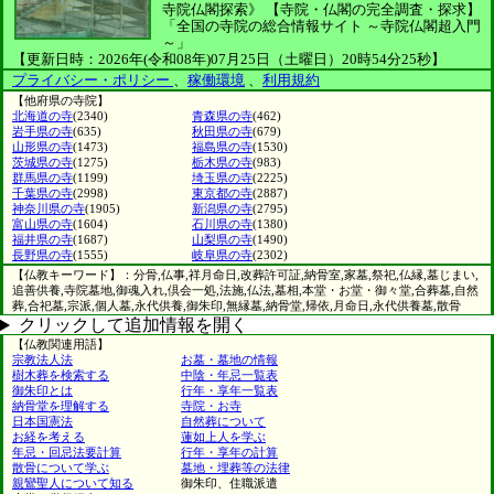
寺院仏閣探索》
【寺院・仏閣の完全調査・探求】
「全国の寺院の総合情報サイト ～寺院仏閣超入門
～」
【更新日時：2026年(令和08年)07月25日（土曜日）20時54分25秒】
プライバシー・ポリシー
、
稼働環境
、
利用規約
【他府県の寺院】
北海道の寺
(2340)
青森県の寺
(462)
岩手県の寺
(635)
秋田県の寺
(679)
山形県の寺
(1473)
福島県の寺
(1530)
茨城県の寺
(1275)
栃木県の寺
(983)
群馬県の寺
(1199)
埼玉県の寺
(2225)
千葉県の寺
(2998)
東京都の寺
(2887)
神奈川県の寺
(1905)
新潟県の寺
(2795)
富山県の寺
(1604)
石川県の寺
(1380)
福井県の寺
(1687)
山梨県の寺
(1490)
長野県の寺
(1555)
岐阜県の寺
(2302)
【仏教キーワード】：分骨,仏事,祥月命日,改葬許可証,納骨室,家墓,祭祀,仏縁,墓じまい,
追善供養,寺院墓地,御魂入れ,倶会一処,法施,仏法,墓相,本堂・お堂・御々堂,合葬墓,自然
葬,合祀墓,宗派,個人墓,永代供養,御朱印,無縁墓,納骨堂,帰依,月命日,永代供養墓,散骨
クリックして追加情報を開く
【仏教関連用語】
宗教法人法
お墓・墓地の情報
樹木葬を検索する
中陰・年忌一覧表
御朱印とは
行年・享年一覧表
納骨堂を理解する
寺院・お寺
日本国憲法
自然葬について
お経を考える
蓮如上人を学ぶ
年忌・回忌法要計算
行年・享年の計算
散骨について学ぶ
墓地・埋葬等の法律
親鸞聖人について知る
御朱印、住職派遣