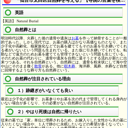
「仙台市太白区自然葬を考える」【寺院の言葉を検索
英語
【英語】 Natural Burial
自然葬とは
明治時代以降、火葬した後の遺骨や遺灰は
お墓
を作って納骨することが一般
的であった。しかし現代では、お墓の購入はかなり高価なものとなり、また
少子化や高齢化、核家族化などでお墓を建ててもそのお墓を引き継いでくれ
る者がいないという問題も生まれている。また仮に引き継いでくれても、転
勤などで遠方のためお墓を建てても管理できないという問題も生じている。
そのためお墓の代わりに、遺骨や遺灰を自然に還そうとする流れが新たに出
来つつある。それを自然葬という。自然葬には、遺骨を粉末状にして海や空
や山にそのまま撒く
散骨
がある。他に
樹木葬
、海洋葬、風葬、水葬など自然
に回帰するような葬り方も自然葬という。
自然葬が注目されている理由
１）跡継ぎがいなくても良い
最近は少子化の影響で、お墓参りやお墓を次の代まで管理してくれる身内が
いない場合が多くなり、その必要がない自然葬が注目されている。
２）やはり死後は自然に帰りたい
従来の墓では「家」単位に埋葬されるため、お嫁入りした女性から夫の墓に
入りたくない場合や、１人で静かに永眠したいなどの希望が多くなってい