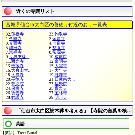
近くの寺院リスト
宮城県仙台市太白区の善徳寺付近のお寺一覧表
32.
蓮臺寺
33.
鉤取寺
1.
金剛寺
2.
金昌寺
3.
光西寺
4.
向泉寺
5.
耕田寺
6.
慈眼寺
7.
宗禪寺
8.
常源寺
9.
世界友愛...
10.
成就院
11.
西光寺
12.
泉明寺
13.
善敬寺
15.
大雲寺
16.
大倉山大...
17.
大年寺
18.
大満寺
19.
瀧澤寺
20.
長徳寺
21.
日蓮宗大...
22.
萩恩院
23.
福聚院
24.
保壽寺
25.
寳泉寺
26.
寳善寺
27.
宝林寺
28.
妙護寺
29.
明川寺
「仙台市太白区樹木葬を考える」【寺院の言葉を検索
英語
【英語】 Trees Burial