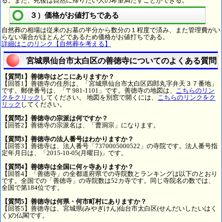
る。また、死後は自然に帰りたい人の希望満たすことができる。
３）価格がお値打ちである
自然葬の相場は従来のお墓の半分から数分の１程度で済み、また管理費がい
らない場合がほとんどであるため価格がお値打ちである。
詳細はこのリンク【自然葬を考える】
宮城県仙台市太白区の善徳寺についてのよくある質問
【質問1】善徳寺はどこにありますか？
【回答1】善徳寺の住所は、「宮城県仙台市太白区四郎丸字弁天３７番地」
です。郵便番号は、「〒981-1101」です。善徳寺の地図は、
こちらのリン
クをクリック
してください。 地図を別窓で開くには、
こちらのリンクをク
リック
してください。
【質問2】善徳寺の宗派は何ですか？
【回答2】善徳寺の宗派名は、「曹洞宗」になります。
【質問3】善徳寺の法人番号はわかりますか？
【回答3】善徳寺は、法人番号「7370005000522」の寺院です。法人番号指
定年月日は、「2015-10-05(月曜日)」です。
【質問4】善徳寺は全国に何ヶ寺ありますか？
【回答4】「善徳寺」の全都道府県での寺院数とランキングは以下のとおり
です。全国での「善徳寺」の寺院数は52カ寺です。同じ寺院名の数では、
全国で第184位です。
【質問5】善徳寺は何県・何市町村にありますか？
【回答5】善徳寺は、宮城県(みやぎけん)仙台市太白区(せんだいしたいはく
く)の仏閣です。