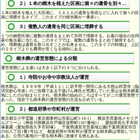
２）１本の樹木を植えた区画に個々の遺骨を別々に埋葬
１本の樹木を植えた大区画に、１人１人の遺骨を骨壺などに入れて個々の区
画に埋葬するタイプ。このタイプの樹木葬が一番多い。
３）複数人の遺骨を同じ区画に埋葬する
１つの納骨区画に複数の遺骨をまとめて共同で埋葬する。お墓の場合の合同
墓や集合墓に当たる。このタイプでは、複数の遺骨をまとめて納骨するた
め、埋葬後は遺骨を取り出すことが出来ません。このタイプの特徴は、上記
の２タイプよりも費用が安くなる傾向にある。
樹木葬の運営形態による分類
運営形態による違いは大きく以下の３つに分けられる。
１）寺院やお寺や宗教法人が運営
樹木葬は、１９９９年（平成１１）に岩手県一関市にある大慈山祥雲寺（臨
済宗妙心寺派）のご住職である千坂げん峰氏が荒廃していた里山を樹木葬墓
地にしたのが始まりとされ、樹木葬の始めのころはすべてがこの運営形態で
あった。現在でも樹木葬の運営形態の主流を占めている。
２）都道府県や市町村が運営
東京都立小平霊園（東京都東村山市萩山町1-16-1）、横浜市営墓地メモリア
ルグリーン（神奈川県横浜市戸塚区俣野町1367番地1）、愛知県長久手市卯
塚墓園（愛知県長久手市卯塚）、千葉県浦安市営墓地公園(千葉県浦安市日
の出八丁目1番1号)など、都道府県や市町村が運営する樹木葬は増加しつつ
ある。公営の墓地の一部を樹木葬に改修する例もある。