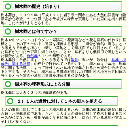
樹木葬の歴史（始まり）
樹木葬は、１９９９年（平成１１）に岩手県一関市にある大慈山祥雲寺（臨
済宗妙心寺派）のご住職である千坂げん峰氏が荒廃していた里山を樹木葬墓
地にしたのが始まりとされる。
樹木葬とは何ですか？
樹木や山ツツジ・山ドウダン・紫陽花・花菖蒲などの花を墓石の代わりに墓
標とし、その下の土の中に遺骨を埋葬する形態。「遺骨が自然に還る」とい
う考え方で自然を壊さない新しい墓地として環境面でも注目されている。ま
た墓石がないため宗教に縛られないことや、墓石よりも低費用で済むといっ
た特徴がある。
自然葬
の１つの形態である。
樹木葬は「自然に還す」という考え方では
散骨
に近いが、散骨は「
墓地、埋
葬等に関する法律
」の枠外で行われているのに対し、樹木葬は「墓地、埋葬
等に関する法律」によって許可された墓地で埋葬されるため完全に合法であ
ると言える。そのため、樹木葬は各都道府県および市町村の地方公共団体の
許可をとった霊園や墓地に遺骨を埋葬する必要がある。
樹木葬の埋葬形式による分類
樹木葬には大きく３つの埋葬形式がある。
１）１人の遺骨に対して１本の樹木を植える
１人の遺骨に対して１本以上の樹木植えるため、本来の樹木葬の趣旨に最も
合致した埋葬形式である。ただ、１人１人の遺骨に対して樹木を植えるスペ
ースが必要なため、費用が高くなる傾向にあり、対応している墓地や霊園は
それほど多くない。