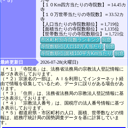
(＊５)
【１０Km四方当たりの寺院数】＝14.45カ
寺
【１０万世帯当たりの寺院数】＝33.52カ
寺
【人口当たりの寺院数順位】＝1,719位
【面積当たりの寺院数順位】＝1,135位
【世帯数当たりの寺院数順位】＝1,721位
市区町村別寺院数ランキング
別窓
寺院数順位(人口10万人当たり)
別窓
寺院数順位(面積100平方Km当たり)
別窓
最終更新日
2026-07-28(火曜日)
（＊１）「寺院名」は、法務省法務局の宗教法人登記情報に
基づき表示しております。
（＊２）宗派名の一部は、ＡＩを利用してインターネット経
由で情報を収集しているため、データに誤りがある場合があ
ります。
（＊３）「住所」は、法務省法務局の宗教法人登記情報に基
づき表示しております。
（＊４）「宗教法人番号」は、国税庁の法人番号情報に基づ
き表示しております。
（＊５）都道府県・市区町村の人口、面積、世帯数などの情
報は、総務庁統計局の国勢調査データを基に計算していま
す。