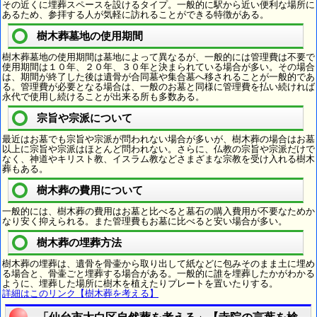
その近くに埋葬スペースを設けるタイプ。一般的に駅から近い便利な場所に
あるため、参拝する人が気軽に訪れることができる特徴がある。
樹木葬墓地の使用期間
樹木葬墓地の使用期間は墓地によって異なるが、一般的には管理費は不要で
使用期間は１０年、２０年、３０年と決まられている場合が多い。その場合
は、期間が終了した後は遺骨が合同墓や集合墓へ移されることが一般的であ
る。管理費が必要となる場合は、一般のお墓と同様に管理費を払い続ければ
永代で使用し続けることが出来る所も多数ある。
宗旨や宗派について
最近はお墓でも宗旨や宗派が問われない場合が多いが、樹木葬の場合はお墓
以上に宗旨や宗派はほとんど問われない。さらに、仏教の宗旨や宗派だけで
なく、神道やキリスト教、イスラム教などさまざまな宗教を受け入れる樹木
葬もある。
樹木葬の費用について
一般的には、樹木葬の費用はお墓と比べると墓石の購入費用が不要なためか
なり安く抑えられる。また管理費もお墓に比べると安い場合が多い。
樹木葬の埋葬方法
樹木葬の埋葬は、遺骨を骨壷から取り出して紙などに包みそのまま土に埋め
る場合と、骨壷ごと埋葬する場合がある。一般的に誰を埋葬したかがわかる
ように、埋葬した場所に樹木を植えたりプレートを置いたりする。
詳細はこのリンク【樹木葬を考える】