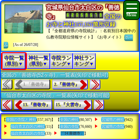
宮城県仙台市太白区の『善徳
寺』
全国の
お寺と神社157,167箇所収録
【『全都道府県の寺院統計』：名前別日本国中の
仏教寺院順位情報サイト】《お寺メイト》
ホー
ム
[As of 26/07/28]
寺院一覧
神社一覧
寺院ラン
神社ラン
(県別)▼
(県別)▼
キング▼
キング▼
全国の「善徳寺(52ヶ寺)」一覧表(矢印で移動可)
1.『善徳寺』
2.『善徳寺』
「仙台市太白区の寺院」一覧表(矢印で移動可能)
13.『善敬寺』
15.『大雲寺』
【
全国の寺院と神社
(157,167)】 【
全国の神社
(80,507)
宮城県の神社
(942)
仙台市太白区の神社
(11)】 【
全国の寺院
(76,660)
宮城県の寺院
(940)
仙台市太白区の寺院
(33)
「14.善徳寺」
】