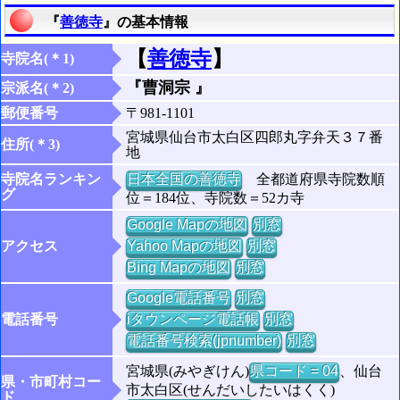
『
善徳寺
』の基本情報
【
善徳寺
】
寺院名(＊1)
『曹洞宗 』
宗派名(＊2)
郵便番号
〒981-1101
宮城県仙台市太白区四郎丸字弁天３７番
住所(＊3)
地
寺院名ランキン
日本全国の善徳寺
全都道府県寺院数順
グ
位＝184位、寺院数＝52カ寺
Google Mapの地図
別窓
アクセス
Yahoo Mapの地図
別窓
Bing Mapの地図
別窓
Google電話番号
別窓
電話番号
iタウンページ電話帳
別窓
電話番号検索(jpnumber)
別窓
宮城県(みやぎけん)
県コード = 04
、仙台
県・市町村コー
市太白区(せんだいしたいはくく)
ド