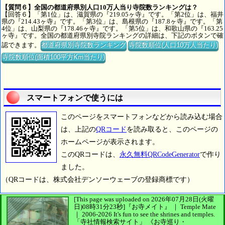
【質問６】全国の都道府県別人口10万人当り寺院数ランキングは？
【回答６】「第1位」は、滋賀県の『219.05ヶ寺』です。「第2位」は、福井
県の『214.43ヶ寺』です。「第3位」は、島根県の『187.8ヶ寺』です。「第
4位」は、山梨県の『178.46ヶ寺』です。「第5位」は、和歌山県の『163.25
ヶ寺』です。全国の都道府県別寺院ランキングの詳細は、下記のボタンで確
認できます。
都道府県別寺院数ランキング
寺院数順位(人口10万人当たり)
寺院数順位(面積100平方Km当たり)
スマートフォンで使うには
このページをスマートフォンなどから読み込む場合
は、上記の
QRコード
を読み取ると、このページの
ホームページが表示されます。
このQRコードは、
永久無料QRCodeGenerator
で作り
ました。
（QRコードは、株式会社デンソーウェーブの登録商標です）
[This page was uploaded on 2026年07月28日(火曜
日)08時31分23秒]
『お寺メイト』 ｜ Temple Mate
｜
2006-2026
It's fun to see
the shrines and temples.
「寺社情報検索サイト」
《お寺巡り・