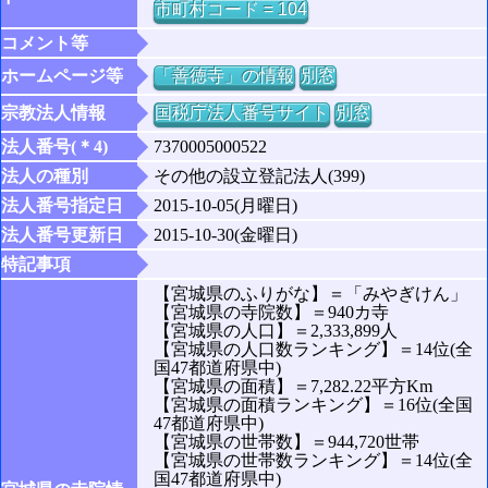
市町村コード = 104
コメント等
ホームページ等
「善徳寺」の情報
別窓
宗教法人情報
国税庁法人番号サイト
別窓
法人番号(＊4)
7370005000522
法人の種別
その他の設立登記法人(399)
法人番号指定日
2015-10-05(月曜日)
法人番号更新日
2015-10-30(金曜日)
特記事項
【宮城県のふりがな】＝「みやぎけん」
【宮城県の寺院数】＝940カ寺
【宮城県の人口】＝2,333,899人
【宮城県の人口数ランキング】＝14位(全
国47都道府県中)
【宮城県の面積】＝7,282.22平方Km
【宮城県の面積ランキング】＝16位(全国
47都道府県中)
【宮城県の世帯数】＝944,720世帯
【宮城県の世帯数ランキング】＝14位(全
国47都道府県中)