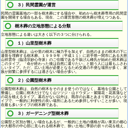
３）民間霊園が運営
民間の霊園墓地の一部を樹木葬にする場合や、初めから樹木葬専用の民間霊
園を開発する場合もある。現在、この運営形態の樹木葬が増えつつある。
樹木葬の立地形態による分類
立地形態による違いは大きく以下の３つに分けられる。
１）山里型樹木葬
山里型樹木葬は、山や里の樹木に極力手を加えず、自然のままの樹木の下に
遺骨を埋葬する樹木葬。１９９９年（平成１１）に岩手県一関市にある大慈
山祥雲寺（臨済宗妙心寺派）のご住職である千坂げん峰氏が始めた樹木葬は
このタイプ。「命が終わった後は自然に還りたい」と願う人には最もふさわ
しいタイプ。ただ、広い土地が必要となるため交通の不便な場所が多く、家
族が頻繁に参拝するには適さない場合が多い。
２）公園型樹木葬
公園型樹木葬は、自然の樹木をそのまま使うのではなく、墓地を公園として
整備し、公園に樹木だけでなく山ツツジ・山ドウダン・紫陽花・花菖蒲など
の花を植えるタイプ。墓石がない以外は、既存のお墓とあまり変わらないタ
イプで、一般的に利便性の良い場所にあるため参拝しやすいことが多い。現
在最も多いタイプの樹木葬である。
３）ガーデニング型樹木葬
公園型と区別が難しい場合もあるが、一般的に土地の価格が高い東京の都心
や大都市の中心部に見られる樹木葬で、狭い土地に季節の折々の花を植え、